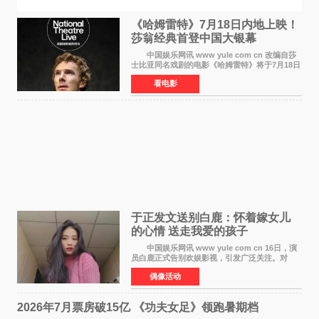
《哈姆雷特》7月18日内地上映！
莎翁经典首登中国大银幕
中国娱乐网讯 www yule com cn 改编自莎
士比亚同名戏剧的电影《哈姆雷特》将于7月18日
在中国内地上映。这部跨越四百年的文学经典被
看电影
搬上大银幕，为观众带来一场视觉与听觉的双重
盛宴。 《
于正发文送别白鹿：怀着嫁女儿
的心情 送走我爱的孩子
中国娱乐网讯 www yule com cn 16日，演
员白鹿正式告别欢娱影视，引发广泛关注。对
此，欢娱影视创始人于正在社交平台发文回应，
偶像活动
字里行间流露不舍与祝福。 于正透露，以前
每次有演员到期不
2026年7月票房破15亿 《功夫女足》领跑暑期档