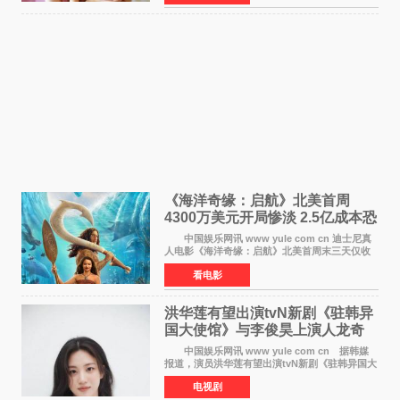
期争取更多年轻
《海洋奇缘：启航》北美首周
4300万美元开局惨淡 2.5亿成本恐
巨亏1亿
中国娱乐网讯 www yule com cn 迪士尼真
人电影《海洋奇缘：启航》北美首周末三天仅收
4300万美元（开画3827馆），中国内地首周票房
看电影
仅840万元人民币，全球开画票房约9500万美
元，远低于业内
洪华莲有望出演tvN新剧《驻韩异
国大使馆》与李俊昊上演人龙奇
幻罗曼史
中国娱乐网讯 www yule com cn 据韩媒
报道，演员洪华莲有望出演tvN新剧《驻韩异国大
使馆》女主角，与李俊昊合作，引发观众期
电视剧
待。 该剧讲述了一位因管理驻韩异国大使馆