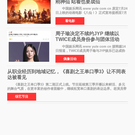
刚神仙 站着也要成仙
中国娱乐网讯 www yule com cn 原定7月24
日上映的动画电影《八仙！》正式宣布提档至7月
18日。这部国风动画大片将八仙过海，各显神通
看电影
这句刻在国人DNA里的俗语玩出了新花样——影
片讲述凡人
周子瑜决定不续约JYP 继续以
TWICE成员身份参与团体活动
中国娱乐网讯 www yule com cn 据韩媒14
日报道，TWICE成员周子瑜与JYP娱乐已达成协
议，不再续签个人专属合约，但她将继续参与
偶像活动
TWICE的完整团体活动。 周子瑜于2015年通
过生存节目《SIXTE
从职业经历到地域记忆，《喜剧之王单口季3》让不同表
达被看见
《喜剧之王单口季3》第二期正式上线。节目延续第三季开播以来鲜活、多元
的舞台气质，在更丰富的创作者面貌中，继续拓宽单口喜剧的表达边界。老演员带
着更加成熟的文本与舞台掌控回归，新面孔则
综艺节目