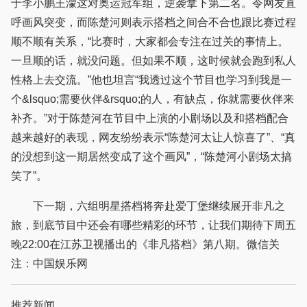
于李小鹏王濛这对奥运冠军组，逆袭拿下第二名。令网友直
呼画风突变，而陈楚河则表示搭档之间合不合也跟比赛过程
顺不顺有关系，“比赛时，大家都会专注在过关的事情上。
一旦顺的话，就没问题。但如果不顺，这时候就会跑到私人
性格上去交流。”他也坦言“我透过这个节目也学习到我是一
个&lsquo;需要伙伴&rsquo;的人，有缺点，你就需要伙伴来
补齐。”对于陈楚河在节目中上演的小剧场以及和搭档配合
越来越好的表现，网友纷纷表示“陈楚河太让人惊喜了”、“真
的没想到这一期居然变成了这个画风”，“陈楚河小剧场太搞
笑了”。
下一期，六组明星搭档将奔赴爱丁堡继续展开非凡之
旅，到底节目中还会有哪些精彩的环节，让我们期待下周五
晚22:00在江苏卫视播出的《非凡搭档》第八期。微信关
注：中国娱乐网
推荐新闻