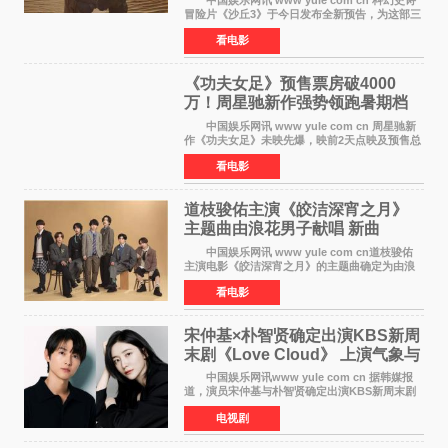
中国娱乐网讯 www yule com cn 科幻史诗
冒险片《沙丘3》于今日发布全新预告，为这部三
部曲最终章揭开神秘面纱。预告中展现了17年过
看电影
去后，保罗·厄崔迪以穆阿迪布之名登基称帝，发
动了一场
《功夫女足》预售票房破4000
万！周星驰新作强势领跑暑期档
中国娱乐网讯 www yule com cn 周星驰新
作《功夫女足》未映先爆，映前2天点映及预售总
票房已突破4000万大关，成为暑期档最受期待的
看电影
电影之一。这部融合功夫元素与足球题材的喜剧
电影，将于7月
道枝骏佑主演《皎洁深宵之月》
主题曲由浪花男子献唱 新曲
《Moonlit》预告公开
中国娱乐网讯 www yule com cn道枝骏佑
主演电影《皎洁深宵之月》的主题曲确定为由浪
花男子演唱的新曲《Moonlit》。使用该乐曲的最
看电影
新预告片也已制作完成。 本片讲述的是市村
琥珀（道枝骏佑
宋仲基×朴智贤确定出演KBS新周
末剧《Love Cloud》 上演气象与
诅咒交织的奇幻爱情
中国娱乐网讯www yule com cn 据韩媒报
道，演员宋仲基与朴智贤确定出演KBS新周末剧
《Love Cloud》，分别担任男女主角。该剧预计
电视剧
将于明年播出，引发观众期待。 《Love
Cloud》讲述了一位