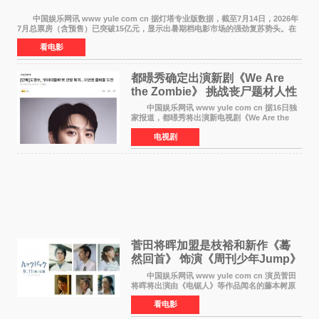
中国娱乐网讯 www yule com cn 据灯塔专业版数据，截至7月14日，2026年
7月总票房（含预售）已突破15亿元，显示出暑期档电影市场的强劲复苏势头。在
众多上映影片中，《功夫女足》《小黄人与大
看电影
都暻秀确定出演新剧《We Are
the Zombie》 挑战丧尸题材人性
喜剧
中国娱乐网讯 www yule com cn 据16日独
家报道，都暻秀将出演新电视剧《We Are the
Zombie》，在剧中饰演主演金仁钟一角，挑战与
电视剧
以往丧尸题材截然不同的人性喜剧。 新剧
《We Are t
菅田将晖加盟是枝裕和新作《蓦
然回首》 饰演《周刊少年Jump》
编辑
中国娱乐网讯 www yule com cn 演员菅田
将晖将出演由《电锯人》等作品闻名的藤本树原
作漫画改编的电影《蓦然回首》（是枝裕和导
看电影
演）。菅田饰演的角色是初中时代两位主人公带
着完成的作品前去