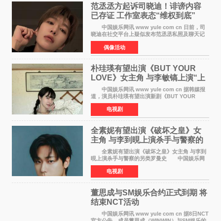
范丞丞方起诉司晓迪！诽谤内容
已存证 工作室表态“维权到底”
中国娱乐网讯 www yule com cn 日前，司
晓迪在社交平台上疑似发布范丞丞私照及聊天记
录等内容，引发网络热议。大量网友对此展开讨
偶像活动
论，相关话题迅速登上热搜。 刚刚，范丞丞
对接号@到范
朴珪瑛有望出演《BUT YOUR
LOVE》女主角 与李敏镐上演“上
司竟是虚拟偶像”罗曼史
中国娱乐网讯 www yule com cn 据韩媒报
道，演员朴珪瑛有望出演新剧《BUT YOUR
LOVE》女主角，与李敏镐合作，引发关注。
电视剧
朴珪瑛在剧中饰演游戏公司代理卓素娜一角。她
在忍受艰辛职场生
全素妮有望出演《破坏之皇》女
主角 与李到晛上演杀手与警察的
另类罗曼史
全素妮有望出演《破坏之皇》女主角 与李到
晛上演杀手与警察的另类罗曼史 中国娱乐网
讯 www yule com cn 据韩媒报道，演员全素妮
电视剧
有望出演新剧《破坏之皇》女主角，与李到晛合
作，引发关
董思成与SM娱乐合约正式到期 将
结束NCT活动​
中国娱乐网讯 www yule com cn 据8日NCT
官方公告，成员董思成（WINWIN）与SM娱乐的