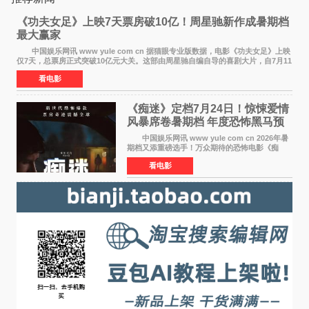
《功夫女足》上映7天票房破10亿！周星驰新作成暑期档
最大赢家
中国娱乐网讯 www yule com cn 据猫眼专业版数据，电影《功夫女足》上映
仅7天，总票房正式突破10亿元大关。这部由周星驰自编自导的喜剧大片，自7月11
日公映以来便展现出惊人的市场统治力。
看电影
《痴迷》定档7月24日！惊悚爱情
风暴席卷暑期档 年度恐怖黑马预
定
中国娱乐网讯 www yule com cn 2026年暑
期档又添重磅选手！万众期待的恐怖电影《痴
迷》今日正式官宣定档，将于7月24日登陆内地各
看电影
大院线。这部被业内专家誉为新世代爆款恐怖电
影的作品，将为