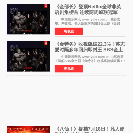
《金部长》登顶Netflix全球非英
语剧集榜首 连续两周蝉联冠军
中国娱乐网讯 www yule com cn 由苏志
燮、尹敬淏、崔大勋主演的SBS金土剧《金部
长》持续席卷全球，收获海内外观众热烈反
电视剧
响。 15日，据Netflix官方排行榜网站Tudum
公布的数据，SBS金土剧《
《金特务》收视飙破22.3%！苏志
燮时隔多年回归即封王 SBS金土
剧新纪录诞生
中国娱乐网讯 www yule com cn 由苏志燮
主演的SBS金土剧《金特务》收视率持续狂飙！7
月11日播出的第6集全国平均收视率高达22 3%，
电视剧
瞬间最高更冲上26 4%，不仅再度刷新自身纪
录，更稳坐同时段
《八仙！》提档7月18日！凡人硬