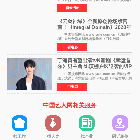
专属合约将于2026年7月9日正式到期。随着合约
偶像活动
期满，董思成也将结束所有与NCT相关的团体活
动，正式告别十年S
《刀剑神域》全新原创剧场版官
宣！《Integral Domain》2028年
上映
中国娱乐网讯 www yule com cn 《刀剑神
域》系列全新原创剧场版动画《刀剑神域 -
Integral Domain-》于近日正式宣布将于2028年
看电影
在日本上映。这是继2017年《序列之争》之后，
该系列时隔11年
丁海寅有望出演tvN新剧《幸运首
尔》男主角 饰演棚户区逆袭的VIP
经纪人
中国娱乐网讯 www yule com cn 据韩媒报
道，演员丁海寅有望出演tvN新剧《幸运首尔》男
主角，引发观众期待。 丁海寅在剧中饰演权
电视剧
伊安一角——一位从棚户区最年轻的经营者逆袭
成为VIP高级住
中国艺人网相关服务
找工作
找人才
找企业
附近职位