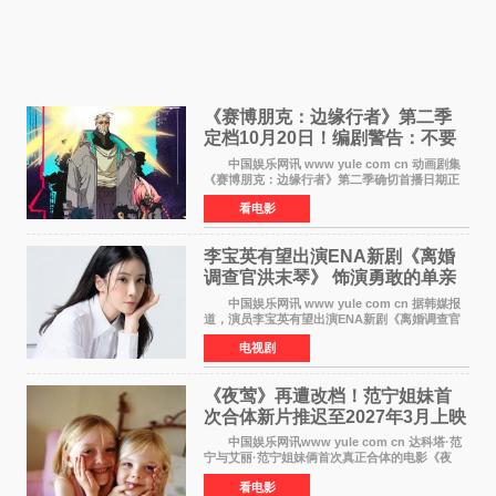
《赛博朋克：边缘行者》第二季
定档10月20日！编剧警告：不要
对角色投入太深
中国娱乐网讯 www yule com cn 动画剧集
《赛博朋克：边缘行者》第二季确切首播日期正
式敲定——将于10月20日在Netflix全球上线。此
看电影
前，Netflix韩国官方账号曾短暂出现这一日期信
息，随后迅
李宝英有望出演ENA新剧《离婚
调查官洪末琴》 饰演勇敢的单亲
妈妈家事调查官
中国娱乐网讯 www yule com cn 据韩媒报
道，演员李宝英有望出演ENA新剧《离婚调查官
洪末琴》女主角，引发观众期待。 李宝英在
电视剧
剧中饰演家庭法院家事调查官洪末琴一角——即
使在极限状况
《夜莺》再遭改档！范宁姐妹首
次合体新片推迟至2027年3月上映
中国娱乐网讯www yule com cn 达科塔·范
宁与艾丽·范宁姐妹俩首次真正合体的电影《夜
莺》再度改档，从原定的2027年2月12日推迟至
看电影
同年3月19日北美上映，片方希望借此利用春假档