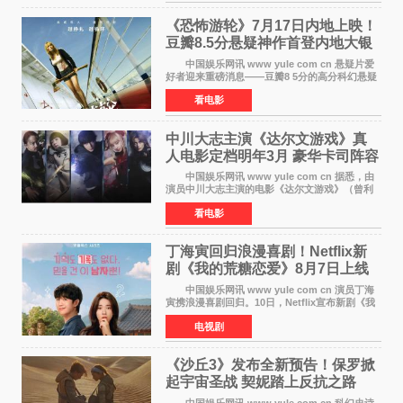
（负责管理居住在大
《恐怖游轮》7月17日内地上映！
豆瓣8.5分悬疑神作首登内地大银
幕
中国娱乐网讯 www yule com cn 悬疑片爱
好者迎来重磅消息——豆瓣8 5分的高分科幻悬疑
电影《恐怖游轮》正式宣布定档7月17日在内地上
看电影
映。这部由英国导演克里斯托弗·史密斯执导、惊
悚片女王梅
中川大志主演《达尔文游戏》真
人电影定档明年3月 豪华卡司阵容
公开
中国娱乐网讯 www yule com cn 据悉，由
演员中川大志主演的电影《达尔文游戏》（曾利
文彦执导）将于明年3月12日上映，该消息于7月9
看电影
日公布。 本片为累计发行量突破1000万册的
同名漫画的真
丁海寅回归浪漫喜剧！Netflix新
剧《我的荒糖恋爱》8月7日上线
中国娱乐网讯 www yule com cn 演员丁海
寅携浪漫喜剧回归。10日，Netflix宣布新剧《我
的荒糖恋爱》将于下月7日上线。 《我的荒糖
电视剧
恋爱》是一部浪漫喜剧，讲述患上失忆症的检察
官高恩彩与
《沙丘3》发布全新预告！保罗掀
起宇宙圣战 契妮踏上反抗之路