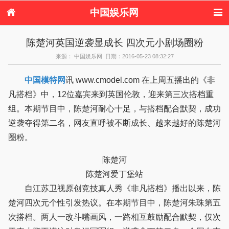
中国娱乐网
首页
新闻
女性
看电影
陈楚河英国逆袭显成长 四次元小剧场圈粉
电视剧
演唱会
综艺节目
偶像活动
来源： 中国娱乐网 日期：2016-05-23 08:32:27
热周边
中国模特网
讯 www.cmodel.com 在上周五播出的《非
凡搭档》中，12位嘉宾来到英国伦敦，迎来第三次搭档重
组。本期节目中，陈楚河耐心十足，与搭档配合默契，成功
逆袭夺得第二名，网友直呼被不断成长、越来越好的陈楚河
圈粉。
陈楚河
陈楚河爱丁堡站
自江苏卫视原创竞技真人秀《非凡搭档》播出以来，陈
楚河四次元个性引发热议。在本期节目中，陈楚河朱珠第五
次搭档。两人一改斗嘴画风，一路相互鼓励配合默契，仅次