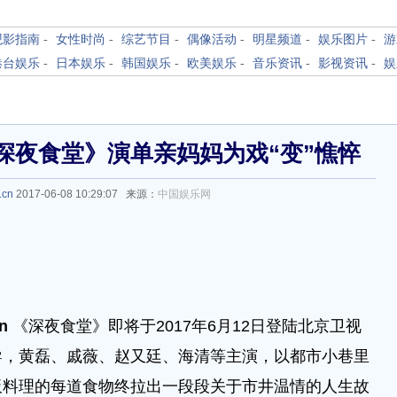
观影指南
-
女性时尚
-
综艺节目
-
偶像活动
-
明星频道
-
娱乐图片
-
游
港台娱乐
-
日本娱乐
-
韩国娱乐
-
欧美娱乐
-
音乐资讯
-
影视资讯
-
娱
深夜食堂》演单亲妈妈为戏“变”憔悴
.cn
2017-06-08 10:29:07 来源：
中国娱乐网
cn
《深夜食堂》即将于2017年6月12日登陆北京卫视
导，黄磊、戚薇、赵又廷、海清等主演，以都市小巷里
板料理的每道食物终拉出一段段关于市井温情的人生故