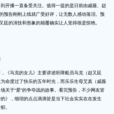
备到开播一直备受关注。值得一提的是日前由戚薇、赵
”的预告刚刚上线就广受好评，让无数人感动落泪。预
赵又廷的演技和形象的颠覆确实让人觉得很是惊艳。
亲
《马克的女儿》主要讲述听障船员马克（赵又廷
依为命度过了快乐的五年时光，而乐乐生母艾真（戚薇
场关于“爱”的争夺战的故事。看完预告，不少网友皆
爱的》，细琐的点点滴滴皆是当下社会实实在在发生
浓郁。