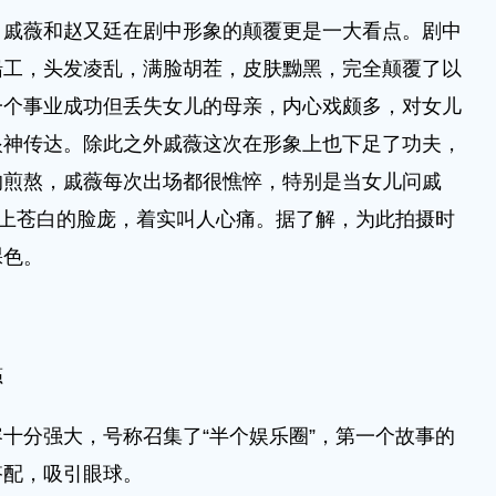
薇和赵又廷在剧中形象的颠覆更是一大看点。剧中
船工，头发凌乱，满脸胡茬，皮肤黝黑，完全颠覆了以
一个事业成功但丢失女儿的母亲，内心戏颇多，对女儿
眼神传达。除此之外戚薇这次在形象上也下足了功夫，
的煎熬，戚薇每次出场都很憔悴，特别是当女儿问戚
加上苍白的脸庞，着实叫人心痛。据了解，为此拍摄时
裸色。
瘾
分强大，号称召集了“半个娱乐圈”，第一个故事的
搭配，吸引眼球。