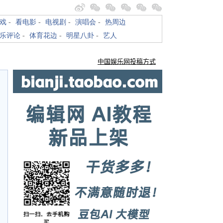
戏
-
看电影
-
电视剧
-
演唱会
-
热周边
乐评论
-
体育花边
-
明星八卦
-
艺人