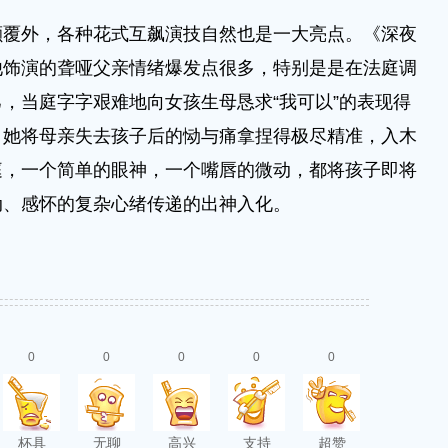
外，各种花式互飙演技自然也是一大亮点。《深夜
他饰演的聋哑父亲情绪爆发点很多，特别是是在法庭调
，当庭字字艰难地向女孩生母恳求“我可以”的表现得
，她将母亲失去孩子后的恸与痛拿捏得极尽精准，入木
庭，一个简单的眼神，一个嘴唇的微动，都将孩子即将
动、感怀的复杂心绪传递的出神入化。
0
0
0
0
0
杯具
无聊
高兴
支持
超赞