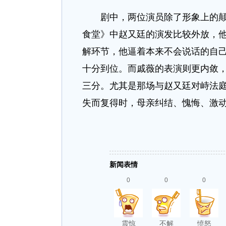
剧中，两位演员除了形象上的颠覆
食堂》中赵又廷的演发比较外放，
解环节，他逼着本来不会说话的自己
十分到位。而戚薇的表演则更内敛
三分。尤其是那场与赵又廷对峙法
失而复得时，母亲纠结、愧悔、激
新闻表情
0
0
0
震惊
不解
愤怒