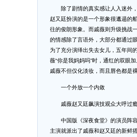
除了剧情的真实感让人入迷外，戚
赵又廷扮演的是一个形象很邋遢的
往的俊朗形象。而戚薇则升级挑战
的情感除了言语外，大部分都通过
为了充分演绎出失去女儿，五年间
薇“你是我妈妈吗”时，通红的双眼
戚薇不但仅化淡妆，而且唇色都是
一个外放一个内敛
戚薇赵又廷飙演技观众大呼过
中国版《深夜食堂》的演员阵容十
主演就派出了戚薇和赵又廷的新鲜