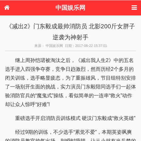
中国娱乐网
首页
新闻
女性
看电影
《减出2》门东毅成最帅消防员 北影200斤女胖子
电视剧
演唱会
综艺节目
偶像活动
逆袭为神射手
热周边
来源： 中国娱乐网 日期：2017-06-22 15:37:01
继上周孙恺珺被淘汰之后，《减出我人生2》中的五名
选手进入四强争夺赛，竞争日趋激烈，然而历经2个多月的
闭关训练，选手略显疲态，为了重振雄风，节目组特别安排
了一场别开生面的挑战，实力演员门东毅陪同选手们一起体
验消防官兵的“魔鬼式”操练，看似简单的一连串“救火”动作
却让众人惊呼“好难”!
重磅选手开启消防员训练模式 硬汉门东毅成“救火英雄”
经过9期的训练，不少选手“累觉不爱”，本期英姿飒爽
的消防员教官帅气出场，则瞬时吸睛，让从小就有当兵梦的