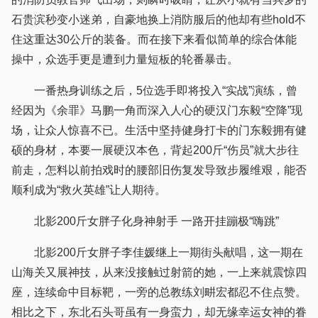
石贵滨秒变小迷弟，自豪地换上消防服后的他却有些hold不
住这重达30公斤的装备。而在接下来看似简单的综合体能
操中，众选手更是遭到力量短板的轮番暴击。
一番热身训练之后，5位选手即将投入“实战”演练，曾
经因为《余罪》马鹏一角而深入人心的硬汉门东毅“空降”现
场，让众人惊喜不已。生活中坚持健身打卡的门东毅拥有健
硕的身材，本要一展硬汉本色，背起200斤“伤员”就大步往
前走，怎料以前拍戏时的腰部旧伤复发导致步履维艰，能否
顺利成为“救火英雄”让人期待。
北影200斤女胖子化身神射手 一路开挂蹦极“嗨跳”
北影200斤女胖子李佳媛继上一期街头献唱，这一期在
山海关又展神技，从来没接触过射箭的她，一上来就震惊四
座，连续命中目标靶，一旁的总教练刘畊宏都忍不住点赞。
相比之下，东北石头哥虽有一身蛮力，却无缘幸运女神的眷