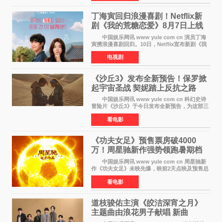
同名漫画的真
丁海寅回归浪漫喜剧！Netflix新
剧《我的荒糖恋爱》8月7日上线
中国娱乐网讯 www yule com cn 演员丁海
寅携浪漫喜剧回归。10日，Netflix宣布新剧《我
的荒糖恋爱》将于下月7日上线。 《我的荒糖
电视剧
恋爱》是一部浪漫喜剧，讲述患上失忆症的检察
官高恩彩与
《沙丘3》发布全新预告！保罗掀
起宇宙圣战 契妮踏上反抗之路
中国娱乐网讯 www yule com cn 科幻史诗
冒险片《沙丘3》于今日发布全新预告，为这部三
部曲最终章揭开神秘面纱。预告中展现了17年过
看电影
去后，保罗·厄崔迪以穆阿迪布之名登基称帝，发
动了一场
《功夫女足》预售票房破4000
万！周星驰新作强势领跑暑期档
中国娱乐网讯 www yule com cn 周星驰新
作《功夫女足》未映先爆，映前2天点映及预售总
票房已突破4000万大关，成为暑期档最受期待的
看电影
电影之一。这部融合功夫元素与足球题材的喜剧
电影，将于7月
道枝骏佑主演《皎洁深宵之月》
主题曲由浪花男子献唱 新曲
《Moonlit》预告公开