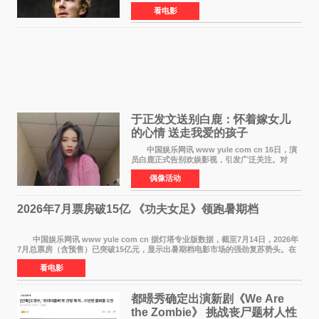
在中国内地上映。这部跨越四百年的文学经典被
看电影
搬上大银幕，为观众带来一场视觉与听觉的双重
盛宴。 《
于正发文送别白鹿：怀着嫁女儿
的心情 送走我爱的孩子
中国娱乐网讯 www yule com cn 16日，演
员白鹿正式告别欢娱影视，引发广泛关注。对
此，欢娱影视创始人于正在社交平台发文回应，
偶像活动
字里行间流露不舍与祝福。 于正透露，以前
每次有演员到期不
2026年7月票房破15亿 《功夫女足》领跑暑期档
中国娱乐网讯 www yule com cn 据灯塔专业版数据，截至7月14日，2026年
7月总票房（含预售）已突破15亿元，显示出暑期档电影市场的强劲复苏势头。在
众多上映影片中，《功夫女足》《小黄人与大
看电影
都暻秀确定出演新剧《We Are
the Zombie》 挑战丧尸题材人性