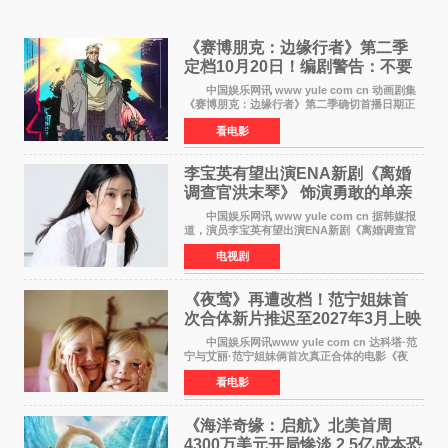
《赛博朋克：边缘行者》第二季
定档10月20日！编剧警告：不要
对角色投入太深
中国娱乐网讯 www yule com cn 动画剧集
《赛博朋克：边缘行者》第二季确切首播日期正
式敲定——将于10月20日在Netflix全球上线。此
看电影
前，Netflix韩国官方账号曾短暂出现这一日期信
息，随后迅
李宝英有望出演ENA新剧《离婚
调查官洪末琴》 饰演勇敢的单亲
妈妈家事调查官
中国娱乐网讯 www yule com cn 据韩媒报
道，演员李宝英有望出演ENA新剧《离婚调查官
洪末琴》女主角，引发观众期待。 李宝英在
电视剧
剧中饰演家庭法院家事调查官洪末琴一角——即
使在极限状况
《夜莺》再遭改档！范宁姐妹首
次合体新片推迟至2027年3月上映
中国娱乐网讯www yule com cn 达科塔·范
宁与艾丽·范宁姐妹俩首次真正合体的电影《夜
莺》再度改档，从原定的2027年2月12日推迟至
看电影
同年3月19日北美上映，片方希望借此利用春假档
期争取更多年轻
《海洋奇缘：启航》北美首周
4300万美元开局惨淡 2.5亿成本恐