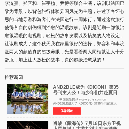
李沇熹、郑容和、崔宇植、尹博等联合主演，该剧以法国巴
黎为背景，以背包旅行体验异国风光为主题，讲述了各怀心
思的当地导游和游客们在法国进行一周旅行，通过这次旅行
使得各自的创伤得到治愈的温暖故事。该剧是近期一部很治
愈很温暖的电视剧，轻松的故事发展以及搞笑的人物设定，
让该剧成为了这个秋天我在家里很好的选择，郑容和和李沇
熹两人的颜值真的超级养眼，光是看着两人同框就让人十分
舒服，加上让人放松的故事，真的超级治愈系的！
推荐新闻
AND2BLE成为《DICON》第35
号刊主人公！与少年们共赴夏日
之约
中国娱乐网讯 www yule com cn
AND2BLE成为了《DICON》第35号刊的主人
公，本期标题为And The Summer。作为出道后
偶像活动
首次担任杂志画报主角的完整体，AND2BLE用清
澈的少年感与全新的夏天相遇了
肖战《藏海传》7月18日东方卫视
上星复播！古装权谋大戏再掀收