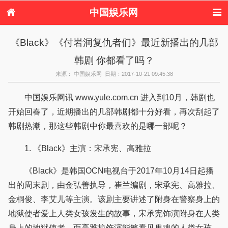
中国娱乐网
首页
新闻
女性
看电影
《Black》《付岩洞复仇者们》最近新播出的几部
电视剧
演唱会
综艺节目
偶像活动
韩剧 你都看了吗？
热周边
来源： 中国娱乐网 日期：2017-10-21 09:45:38
中国娱乐网讯 www.yule.com.cn 进入到10月，韩剧也
开始回春了，近期播出的几部韩剧都十分好看，再次刮起了
韩剧热潮，那这些韩剧中你最喜欢的是哪一部呢？
1. 《Black》主演：宋承宪、高雅拉
《Black》是韩国OCN电视台于2017年10月14日起播
出的周末剧，由金弘善执导，崔兰编剧，宋承宪、高雅拉、
金桐俊、李艾儿等主演。该剧主要讲述了附身在警察身上的
地狱使者爱上人类女孩发生的故事，宋承宪饰演附身在人类
身上的地狱使者，而高雅拉饰演能够看见鬼魂的人类女孩。