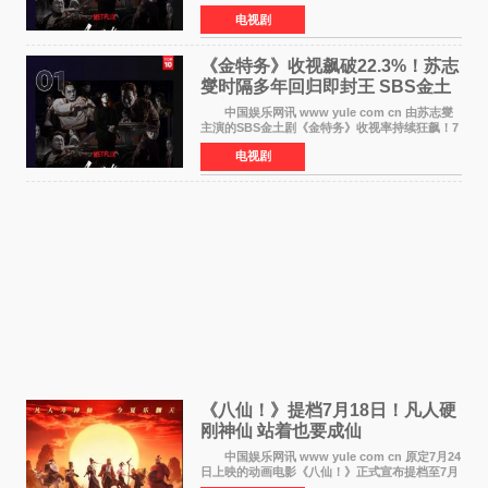
长》持续席卷全球，收获海内外观众热烈反
电视剧
响。 15日，据Netflix官方排行榜网站Tudum
公布的数据，SBS金土剧《
《金特务》收视飙破22.3%！苏志
燮时隔多年回归即封王 SBS金土
剧新纪录诞生
中国娱乐网讯 www yule com cn 由苏志燮
主演的SBS金土剧《金特务》收视率持续狂飙！7
月11日播出的第6集全国平均收视率高达22 3%，
电视剧
瞬间最高更冲上26 4%，不仅再度刷新自身纪
录，更稳坐同时段
《八仙！》提档7月18日！凡人硬
刚神仙 站着也要成仙
中国娱乐网讯 www yule com cn 原定7月24
日上映的动画电影《八仙！》正式宣布提档至7月
18日。这部国风动画大片将八仙过海，各显神通