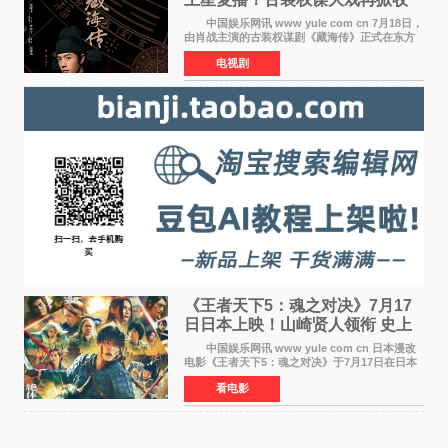
视热潮
中国娱乐网讯 www yule com cn 7月18日，
由肖战主演的古装权谋剧《藏海传》正式在东方
卫视上星复播，引发广泛关注。该剧此前已在网
电视剧
络平台播出，凭借精良制作和紧凑剧情收获不俗
口碑，此次上
《王者天下5：魂之对决》7月17
日日本上映！山崎贤人领衔 史上
最大“函谷关防卫战”
中国娱乐网讯 www yule com cn 日本漫改
电影《王者天下5：魂之对决》于7月17日在日本
全国上映。这部由佐藤信介执导、山崎贤人主演
看电影
的历史动作片，改编自原泰久同名人气漫画，继
续讲述信和漂