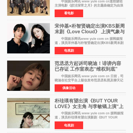
中国娱乐网讯 www yule com cn道枝骏佑
主演电影《皎洁深宵之月》的主题曲确定为由浪
花男子演唱的新曲《Moonlit》。使用该乐曲的最
看电影
新预告片也已制作完成。 本片讲述的是市村
琥珀（道枝骏佑
宋仲基×朴智贤确定出演KBS新周
末剧《Love Cloud》 上演气象与
诅咒交织的奇幻爱情
中国娱乐网讯www yule com cn 据韩媒报
道，演员宋仲基与朴智贤确定出演KBS新周末剧
《Love Cloud》，分别担任男女主角。该剧预计
电视剧
将于明年播出，引发观众期待。 《Love
Cloud》讲述了一位
范丞丞方起诉司晓迪！诽谤内容
已存证 工作室表态“维权到底”
中国娱乐网讯 www yule com cn 日前，司
晓迪在社交平台上疑似发布范丞丞私照及聊天记
录等内容，引发网络热议。大量网友对此展开讨
偶像活动
论，相关话题迅速登上热搜。 刚刚，范丞丞
对接号@到范
朴珪瑛有望出演《BUT YOUR
LOVE》女主角 与李敏镐上演“上
司竟是虚拟偶像”罗曼史
中国娱乐网讯 www yule com cn 据韩媒报
道，演员朴珪瑛有望出演新剧《BUT YOUR
LOVE》女主角，与李敏镐合作，引发关注。
电视剧
朴珪瑛在剧中饰演游戏公司代理卓素娜一角。她
在忍受艰辛职场生