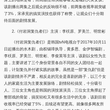
该剧播出两集之后观众的反响很不错，前两集收视率就突破
了3%，宋承宪的搞笑演技也获得了称赞，让观众们十分期
待后面的剧情发展。
2.《付岩洞复仇者们》主演：李枖原、罗美兰、明世彬
《付岩洞复仇者们》是韩国tvN电视台于2017年10月11
日起播出的水木剧，由权锡璋执导，黄多恩、金伊智编剧，
李枖原、罗美兰、明世彬、李俊英等主演，该剧以女性为主
题，主要讲述了三个身份背景各自不同的女人团结在一起
后，计划复仇并付诸实践的故事。虽然是一部“复仇剧”但是
该剧剧情并不严肃，相反走的完全是喜剧的路子，以三个女
人的家庭生活为主要发展脉络，剧情轻松搞笑，十分吸引
人。三位女主角也是韩国的演技派演员，三位女主角撑起了
整部戏的骨架，搞笑轻松又有很多生活中的无奈，该剧目前
收视率已经突破了5%，后续还有望更高。就像很多网友所