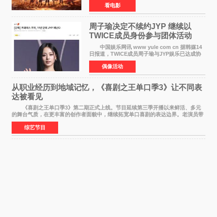
看电影
这句刻在国人DNA里的俗语玩出了新花样——影
片讲述凡人
周子瑜决定不续约JYP 继续以
TWICE成员身份参与团体活动
中国娱乐网讯 www yule com cn 据韩媒14
日报道，TWICE成员周子瑜与JYP娱乐已达成协
议，不再续签个人专属合约，但她将继续参与
偶像活动
TWICE的完整团体活动。 周子瑜于2015年通
过生存节目《SIXTE
从职业经历到地域记忆，《喜剧之王单口季3》让不同表
达被看见
《喜剧之王单口季3》第二期正式上线。节目延续第三季开播以来鲜活、多元
的舞台气质，在更丰富的创作者面貌中，继续拓宽单口喜剧的表达边界。老演员带
着更加成熟的文本与舞台掌控回归，新面孔则
综艺节目