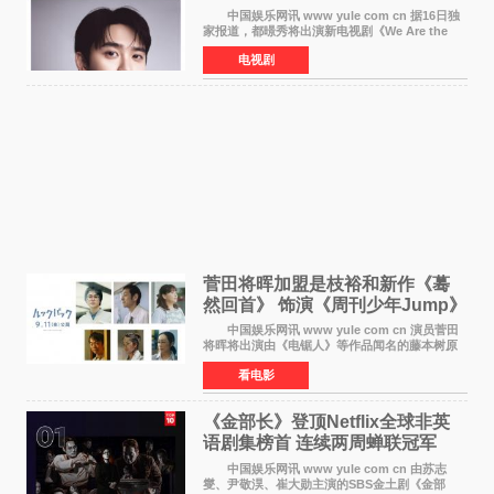
喜剧
中国娱乐网讯 www yule com cn 据16日独
家报道，都暻秀将出演新电视剧《We Are the
Zombie》，在剧中饰演主演金仁钟一角，挑战与
电视剧
以往丧尸题材截然不同的人性喜剧。 新剧
《We Are t
菅田将晖加盟是枝裕和新作《蓦
然回首》 饰演《周刊少年Jump》
编辑
中国娱乐网讯 www yule com cn 演员菅田
将晖将出演由《电锯人》等作品闻名的藤本树原
作漫画改编的电影《蓦然回首》（是枝裕和导
看电影
演）。菅田饰演的角色是初中时代两位主人公带
着完成的作品前去
《金部长》登顶Netflix全球非英
语剧集榜首 连续两周蝉联冠军
中国娱乐网讯 www yule com cn 由苏志
燮、尹敬淏、崔大勋主演的SBS金土剧《金部