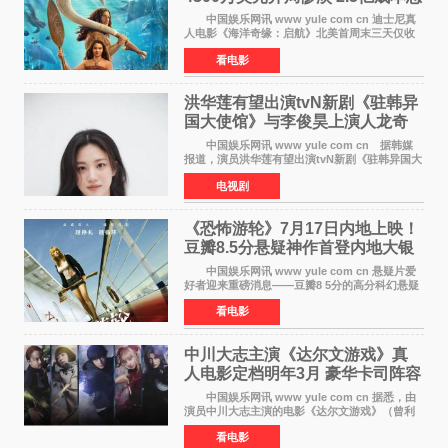
巨亏1亿
中国娱乐网讯 www yule com cn 迪士尼真
人电影《海洋奇缘：启航》北美首周末三天仅收
4300万美元（开画3827馆），中国内地首周票房
看电影
仅840万元人民币，全球开画票房约9500万美
元，远低于业内
洪华莲有望出演tvN新剧《驻韩异
国大使馆》与李俊昊上演人龙奇
幻罗曼史
中国娱乐网讯 www yule com cn 据韩媒
报道，演员洪华莲有望出演tvN新剧《驻韩异国大
使馆》女主角，与李俊昊合作，引发观众期
电视剧
待。 该剧讲述了一位因管理驻韩异国大使馆
（负责管理居住在大
《恐怖游轮》7月17日内地上映！
豆瓣8.5分悬疑神作首登内地大银
幕
中国娱乐网讯 www yule com cn 悬疑片爱
好者迎来重磅消息——豆瓣8 5分的高分科幻悬疑
电影《恐怖游轮》正式宣布定档7月17日在内地上
看电影
映。这部由英国导演克里斯托弗·史密斯执导、惊
悚片女王梅
中川大志主演《达尔文游戏》真
人电影定档明年3月 豪华卡司阵容
公开
中国娱乐网讯 www yule com cn 据悉，由
演员中川大志主演的电影《达尔文游戏》（曾利
文彦执导）将于明年3月12日上映，该消息于7月9
看电影
日公布。 本片为累计发行量突破1000万册的