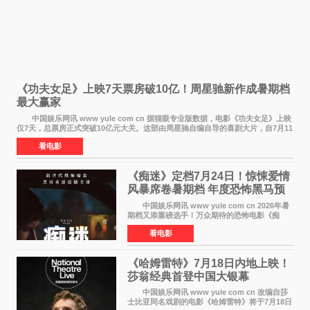
《功夫女足》上映7天票房破10亿！周星驰新作成暑期档
最大赢家
中国娱乐网讯 www yule com cn 据猫眼专业版数据，电影《功夫女足》上映
仅7天，总票房正式突破10亿元大关。这部由周星驰自编自导的喜剧大片，自7月11
日公映以来便展现出惊人的市场统治力。
看电影
《痴迷》定档7月24日！惊悚爱情
风暴席卷暑期档 年度恐怖黑马预
定
中国娱乐网讯 www yule com cn 2026年暑
期档又添重磅选手！万众期待的恐怖电影《痴
迷》今日正式官宣定档，将于7月24日登陆内地各
看电影
大院线。这部被业内专家誉为新世代爆款恐怖电
影的作品，将为
《哈姆雷特》7月18日内地上映！
莎翁经典首登中国大银幕
中国娱乐网讯 www yule com cn 改编自莎
士比亚同名戏剧的电影《哈姆雷特》将于7月18日