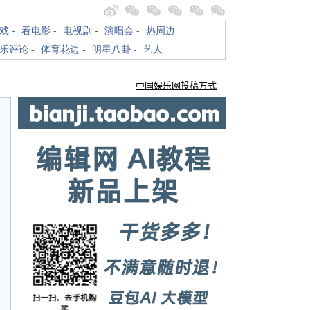
戏
-
看电影
-
电视剧
-
演唱会
-
热周边
乐评论
-
体育花边
-
明星八卦
-
艺人