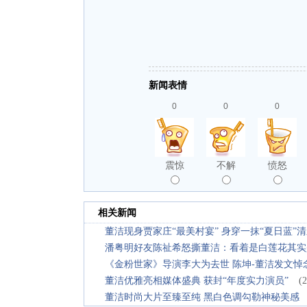
新闻表情
0
0
0
震惊
不解
愤怒
相关新闻
董洁现身贾家庄“最美村宴” 身穿一抹“夏日蓝”
潘粤明好友陈祉希怒撕董洁：看着是白莲花其实
《金粉世家》导演李大为去世 陈坤-董洁发文悼
董洁优雅亮相媒体盛典 获封“年度实力演员”
(
董洁时尚大片至臻至纯 黑白色调勾勒神秘美感