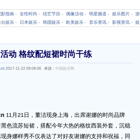
观影指南
-
女性时尚
-
综艺节目
-
偶像活动
-
明星频道
-
娱乐图片
-
游
港台娱乐
-
日本娱乐
-
韩国娱乐
-
欧美娱乐
-
音乐资讯
-
影视资讯
-
娱
活动 格纹配短裙时尚干练
.cn
2017-11-22 09:08:06 来源：
中国娱乐网
cn
11月21日，董洁现身上海，出席谢娜的时尚品牌
着黑色流苏短裙，搭配今年大热的格纹西装外套，沉稳
洁现身娜样秀不仅表达了对好友谢娜的支持和祝福，同