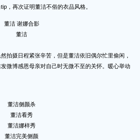
tip，再次证明董洁不俗的衣品风格。
董洁 谢娜合影
董洁
拍摄日程紧张辛苦，但是董洁依旧偶尔忙里偷闲，
洁发微博感恩母亲对自己时无微不至的关怀。暖心举动
董洁侧颜杀
董洁看秀
董洁娜样秀
董洁完美侧颜