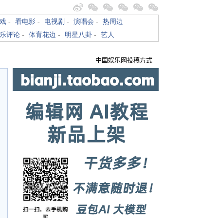
戏
-
看电影
-
电视剧
-
演唱会
-
热周边
乐评论
-
体育花边
-
明星八卦
-
艺人