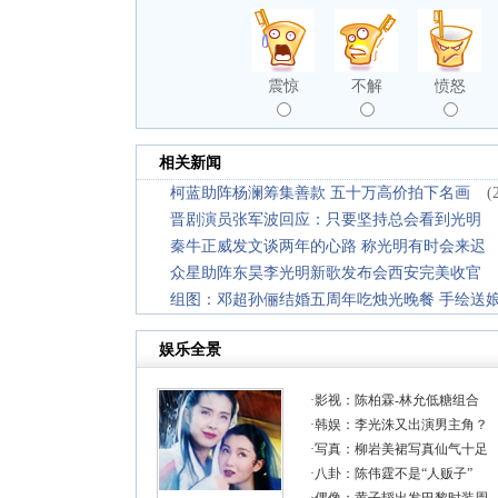
震惊
不解
愤怒
相关新闻
柯蓝助阵杨澜筹集善款 五十万高价拍下名画
(
晋剧演员张军波回应：只要坚持总会看到光明
秦牛正威发文谈两年的心路 称光明有时会来迟
众星助阵东昊李光明新歌发布会西安完美收官
组图：邓超孙俪结婚五周年吃烛光晚餐 手绘送