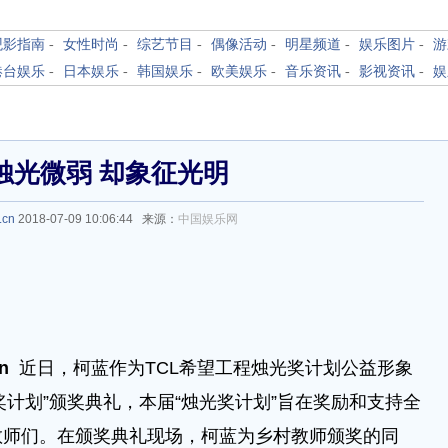
观影指南
-
女性时尚
-
综艺节目
-
偶像活动
-
明星频道
-
娱乐图片
-
游
港台娱乐
-
日本娱乐
-
韩国娱乐
-
欧美娱乐
-
音乐资讯
-
影视资讯
-
娱
烛光微弱 却象征光明
.cn
2018-07-09 10:06:44 来源：
中国娱乐网
n
近日，柯蓝作为TCL希望工程烛光奖计划公益形象
奖计划”颁奖典礼，本届“烛光奖计划”旨在奖励和支持全
教师们。在颁奖典礼现场，柯蓝为乡村教师颁奖的同