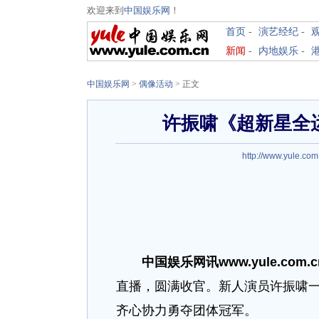
欢迎来到
中国娱乐网
！
首页
-
演艺经纪
-
新闻
-
内地娱乐
-
中国娱乐网
>
偶像活动
> 正文
许振啸《超新星全
http://www.yule.com
中国娱乐网讯www.yule.com.c
直播，圆满收官。新人演员许振啸
齐心协力勇夺团体冠军。