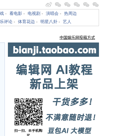
戏
-
看电影
-
电视剧
-
演唱会
-
热周边
乐评论
-
体育花边
-
明星八卦
-
艺人