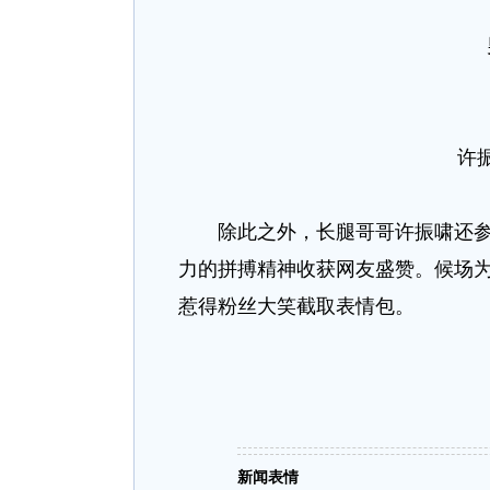
许
除此之外，长腿哥哥许振啸还参与
力的拼搏精神收获网友盛赞。候场
惹得粉丝大笑截取表情包。
新闻表情