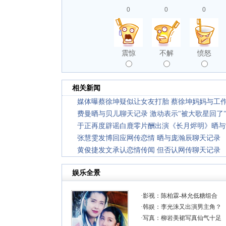
0
0
0
震惊
不解
愤怒
相关新闻
媒体曝蔡徐坤疑似让女友打胎 蔡徐坤妈妈与工
费曼晒与贝儿聊天记录 激动表示"被大歌星回了
于正再度辟谣白鹿零片酬出演《长月烬明》晒与
张慧雯发博回应网传恋情 晒与庞瀚辰聊天记录
黄俊捷发文承认恋情传闻 但否认网传聊天记录