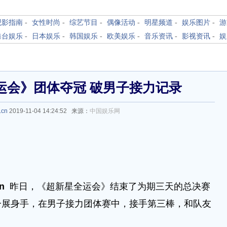
观影指南
-
女性时尚
-
综艺节目
-
偶像活动
-
明星频道
-
娱乐图片
-
游
港台娱乐
-
日本娱乐
-
韩国娱乐
-
欧美娱乐
-
音乐资讯
-
影视资讯
-
娱
运会》团体夺冠 破男子接力记录
.cn
2019-11-04 14:24:52 来源：
中国娱乐网
n
昨日，《超新星全运会》结束了为期三天的总决赛
一展身手，在男子接力团体赛中，接手第三棒，和队友