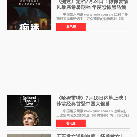
《痴迷》定档7月24日！惊悚爱情
风暴席卷暑期档 年度恐怖黑马预
定
中国娱乐网讯 www yule com cn 2026年暑
期档又添重磅选手！万众期待的恐怖电影《痴
迷》今日正式官宣定档，将于7月24日登陆内地各
看电影
大院线。这部被业内专家誉为新世代爆款恐怖电
影的作品，将为
《哈姆雷特》7月18日内地上映！
莎翁经典首登中国大银幕
中国娱乐网讯 www yule com cn 改编自莎
士比亚同名戏剧的电影《哈姆雷特》将于7月18日
在中国内地上映。这部跨越四百年的文学经典被
看电影
搬上大银幕，为观众带来一场视觉与听觉的双重
盛宴。 《
于正发文送别白鹿：怀着嫁女儿