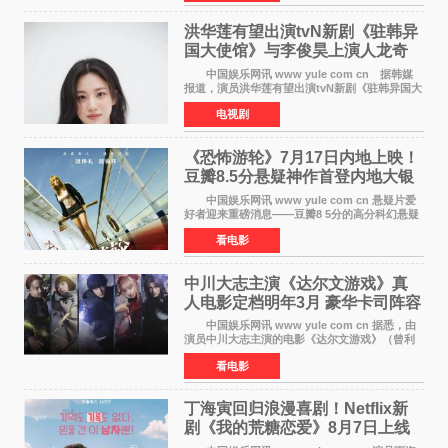
元，远低于业内
洪华莲有望出演tvN新剧《驻韩异
国大使馆》与李俊昊上演人龙奇
幻罗曼史
中国娱乐网讯 www yule com cn 据韩媒
报道，演员洪华莲有望出演tvN新剧《驻韩异国大
使馆》女主角，与李俊昊合作，引发观众期
电视剧
待。 该剧讲述了一位因管理驻韩异国大使馆
（负责管理居住在大
《恐怖游轮》7月17日内地上映！
豆瓣8.5分悬疑神作首登内地大银
幕
中国娱乐网讯 www yule com cn 悬疑片爱
好者迎来重磅消息——豆瓣8 5分的高分科幻悬疑
电影《恐怖游轮》正式宣布定档7月17日在内地上
看电影
映。这部由英国导演克里斯托弗·史密斯执导、惊
悚片女王梅
中川大志主演《达尔文游戏》真
人电影定档明年3月 豪华卡司阵容
公开
中国娱乐网讯 www yule com cn 据悉，由
演员中川大志主演的电影《达尔文游戏》（曾利
文彦执导）将于明年3月12日上映，该消息于7月9
看电影
日公布。 本片为累计发行量突破1000万册的
同名漫画的真
丁海寅回归浪漫喜剧！Netflix新
剧《我的荒糖恋爱》8月7日上线