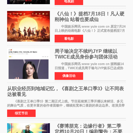
电视剧
瞬间最高更冲上26 4%，不仅再度刷新自身纪
录，更稳坐同时段
《八仙！》提档7月18日！凡人硬
刚神仙 站着也要成仙
中国娱乐网讯 www yule com cn 原定7月24
日上映的动画电影《八仙！》正式宣布提档至7月
18日。这部国风动画大片将八仙过海，各显神通
看电影
这句刻在国人DNA里的俗语玩出了新花样——影
片讲述凡人
周子瑜决定不续约JYP 继续以
TWICE成员身份参与团体活动
中国娱乐网讯 www yule com cn 据韩媒14
日报道，TWICE成员周子瑜与JYP娱乐已达成协
议，不再续签个人专属合约，但她将继续参与
偶像活动
TWICE的完整团体活动。 周子瑜于2015年通
过生存节目《SIXTE
从职业经历到地域记忆，《喜剧之王单口季3》让不同表
达被看见
《喜剧之王单口季3》第二期正式上线。节目延续第三季开播以来鲜活、多元
的舞台气质，在更丰富的创作者面貌中，继续拓宽单口喜剧的表达边界。老演员带
着更加成熟的文本与舞台掌控回归，新面孔则
综艺节目
《赛博朋克：边缘行者》第二季
定档10月20日！编剧警告：不要