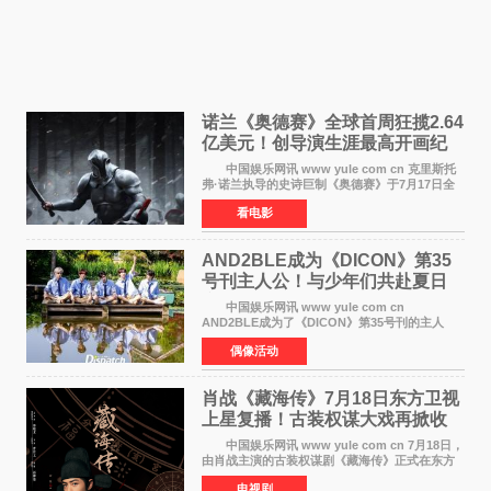
诺兰《奥德赛》全球首周狂揽2.64
亿美元！创导演生涯最高开画纪
录
中国娱乐网讯 www yule com cn 克里斯托
弗·诺兰执导的史诗巨制《奥德赛》于7月17日全
球上映，首周末票房表现远超预期——北美首周
看电影
三天粗报1 245亿美元（开画3919馆），全球首周
2 641亿美元
AND2BLE成为《DICON》第35
号刊主人公！与少年们共赴夏日
之约
中国娱乐网讯 www yule com cn
AND2BLE成为了《DICON》第35号刊的主人
公，本期标题为And The Summer。作为出道后
偶像活动
首次担任杂志画报主角的完整体，AND2BLE用清
澈的少年感与全新的夏天相遇了
肖战《藏海传》7月18日东方卫视
上星复播！古装权谋大戏再掀收
视热潮
中国娱乐网讯 www yule com cn 7月18日，
由肖战主演的古装权谋剧《藏海传》正式在东方
卫视上星复播，引发广泛关注。该剧此前已在网
电视剧
络平台播出，凭借精良制作和紧凑剧情收获不俗