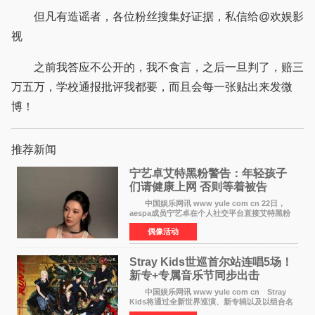
但凡有造谣者，各位粉丝搜集好证据，私信给@欢娱影
视
之前我答应不公开的，我不食言，之后一旦判了，赔三
万五万，学校通报批评我都要，而且会每一张贴出来发微
博！
推荐新闻
宁艺卓艾特黑粉警告：年轻孩子
们​请健康上网 否则等着被告
中国娱乐网讯 www yule com cn 22日，
aespa成员宁艺卓在个人社交平台直接艾特黑粉
账号，正面喊话回应长期以来的恶意攻击，引发
偶像活动
广泛关注。 宁艺卓在文中表示，自己早已注
意到部分网友持续
Stray Kids世巡首尔站连唱5场！
新专+专属音乐节同步出击
中国娱乐网讯 www yule com cn Stray
Kids将通过全新世界巡演、新专辑以及以组合名
义打造的专属音乐节等一系列全球活动，开启事