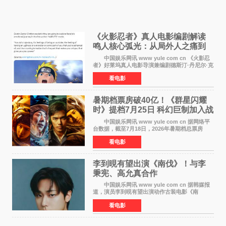
《火影忍者》真人电影编剧解读
鸣人核心弧光：从局外人之痛到
自我觉醒
中国娱乐网讯 www yule com cn 《火影忍
者》好莱坞真人电影导演兼编剧德斯汀·丹尼尔·克
雷顿近日在采访中分享了对主角鸣人成长弧光的
看电影
理解，透露电影将深入探索鸣人作为局外人的情
感历程。
暑期档票房破40亿！《群星闪耀
时》提档7月25日 科幻巨制加入战
局
中国娱乐网讯 www yule com cn 据网络平
台数据，截至7月18日，2026年暑期档总票房
（含预售）已正式突破40亿元大关，年度总票房
看电影
也随之逼近197亿元。超百部中外佳片同台竞技，
点燃了盛夏的电
李到晛有望出演《南伐》！与李
秉宪、高允真合作
中国娱乐网讯 www yule com cn 据韩媒报
道，演员李到晛有望出演动作古装电影《南
伐》，与李秉宪、高允真合作，引发关注。
看电影
该片为动作古装片，讲述朝鲜初期，为了解救被
倭寇绑走的俘虏，9