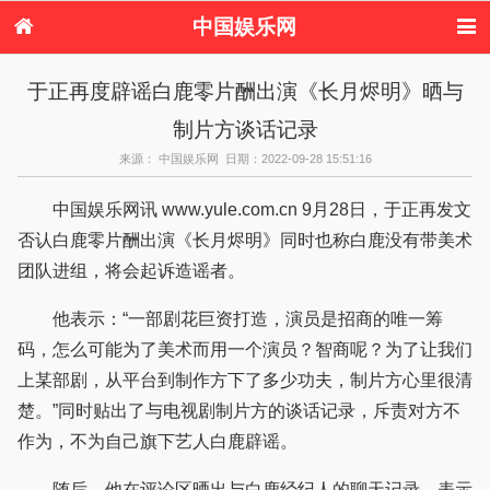
中国娱乐网
首页
新闻
女性
看电影
于正再度辟谣白鹿零片酬出演《长月烬明》晒与
电视剧
演唱会
综艺节目
偶像活动
制片方谈话记录
热周边
来源： 中国娱乐网 日期：2022-09-28 15:51:16
中国娱乐网讯 www.yule.com.cn 9月28日，于正再发文
否认白鹿零片酬出演《长月烬明》同时也称白鹿没有带美术
团队进组，将会起诉造谣者。
他表示：“一部剧花巨资打造，演员是招商的唯一筹
码，怎么可能为了美术而用一个演员？智商呢？为了让我们
上某部剧，从平台到制作方下了多少功夫，制片方心里很清
楚。”同时贴出了与电视剧制片方的谈话记录，斥责对方不
作为，不为自己旗下艺人白鹿辟谣。
随后，他在评论区晒出与白鹿经纪人的聊天记录，表示