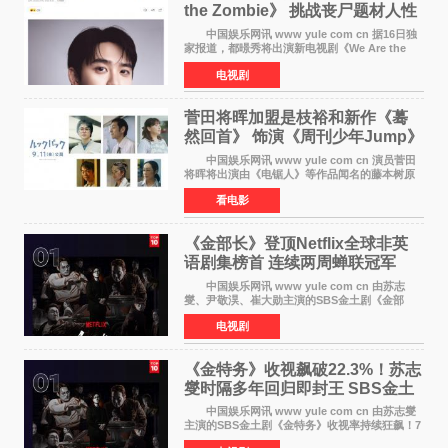
the Zombie》 挑战丧尸题材人性
喜剧
中国娱乐网讯 www yule com cn 据16日独
家报道，都暻秀将出演新电视剧《We Are the
Zombie》，在剧中饰演主演金仁钟一角，挑战与
电视剧
以往丧尸题材截然不同的人性喜剧。 新剧
《We Are t
菅田将晖加盟是枝裕和新作《蓦
然回首》 饰演《周刊少年Jump》
编辑
中国娱乐网讯 www yule com cn 演员菅田
将晖将出演由《电锯人》等作品闻名的藤本树原
作漫画改编的电影《蓦然回首》（是枝裕和导
看电影
演）。菅田饰演的角色是初中时代两位主人公带
着完成的作品前去
《金部长》登顶Netflix全球非英
语剧集榜首 连续两周蝉联冠军
中国娱乐网讯 www yule com cn 由苏志
燮、尹敬淏、崔大勋主演的SBS金土剧《金部
长》持续席卷全球，收获海内外观众热烈反
电视剧
响。 15日，据Netflix官方排行榜网站Tudum
公布的数据，SBS金土剧《
《金特务》收视飙破22.3%！苏志
燮时隔多年回归即封王 SBS金土
剧新纪录诞生
中国娱乐网讯 www yule com cn 由苏志燮
主演的SBS金土剧《金特务》收视率持续狂飙！7
月11日播出的第6集全国平均收视率高达22 3%，