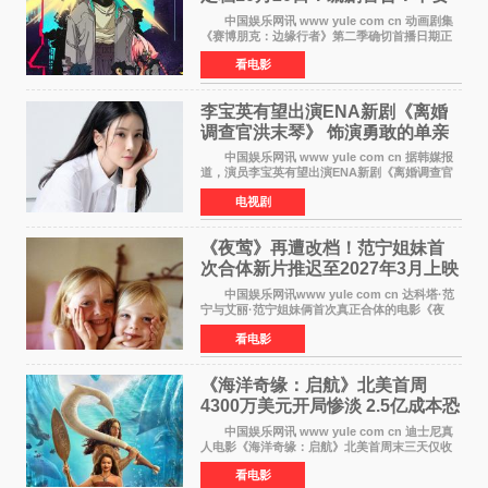
对角色投入太深
中国娱乐网讯 www yule com cn 动画剧集
《赛博朋克：边缘行者》第二季确切首播日期正
式敲定——将于10月20日在Netflix全球上线。此
看电影
前，Netflix韩国官方账号曾短暂出现这一日期信
息，随后迅
李宝英有望出演ENA新剧《离婚
调查官洪末琴》 饰演勇敢的单亲
妈妈家事调查官
中国娱乐网讯 www yule com cn 据韩媒报
道，演员李宝英有望出演ENA新剧《离婚调查官
洪末琴》女主角，引发观众期待。 李宝英在
电视剧
剧中饰演家庭法院家事调查官洪末琴一角——即
使在极限状况
《夜莺》再遭改档！范宁姐妹首
次合体新片推迟至2027年3月上映
中国娱乐网讯www yule com cn 达科塔·范
宁与艾丽·范宁姐妹俩首次真正合体的电影《夜
莺》再度改档，从原定的2027年2月12日推迟至
看电影
同年3月19日北美上映，片方希望借此利用春假档
期争取更多年轻
《海洋奇缘：启航》北美首周
4300万美元开局惨淡 2.5亿成本恐
巨亏1亿
中国娱乐网讯 www yule com cn 迪士尼真
人电影《海洋奇缘：启航》北美首周末三天仅收
4300万美元（开画3827馆），中国内地首周票房
看电影
仅840万元人民币，全球开画票房约9500万美