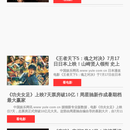
口碑，此次上
《王者天下5：魂之对决》7月17
日日本上映！山崎贤人领衔 史上
最大“函谷关防卫战”
中国娱乐网讯 www yule com cn 日本漫改
电影《王者天下5：魂之对决》于7月17日在日本
全国上映。这部由佐藤信介执导、山崎贤人主演
看电影
的历史动作片，改编自原泰久同名人气漫画，继
续讲述信和漂
《功夫女足》上映7天票房破10亿！周星驰新作成暑期档
最大赢家
中国娱乐网讯 www yule com cn 据猫眼专业版数据，电影《功夫女足》上映
仅7天，总票房正式突破10亿元大关。这部由周星驰自编自导的喜剧大片，自7月11
日公映以来便展现出惊人的市场统治力。
看电影