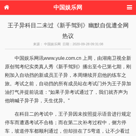
中国娱乐网
首页
新闻
女性
看电影
王子异科目二未过《新手驾到》幽默自侃遭全网
电视剧
演唱会
综艺节目
偶像活动
热议
热周边
来源： 中国娱乐网 日期：2020-09-28 09:31:08
中国娱乐网讯www.yule.com.cn 上周，由湖南卫视全新
原创驾考纪实类真人秀《新手驾到》播出至今已第七期，刚
刚加入自动挡的新成员王子异，本周继续开启他的练车之
旅。考试之前，自动挡的所有成员站在考试门外为王子异加
油打气并提前说道：“如果子异考试通过了，我们就齐声为
他呐喊子异子异，天生优异。”
在科目二的考试中，王子异因未按照提示语音进行规定
停车而遭遇考试不合格；而在第二次补考过程中，侧方停
车，坡道停车都顺利通过，但却挂在了S弯道，让不少看过