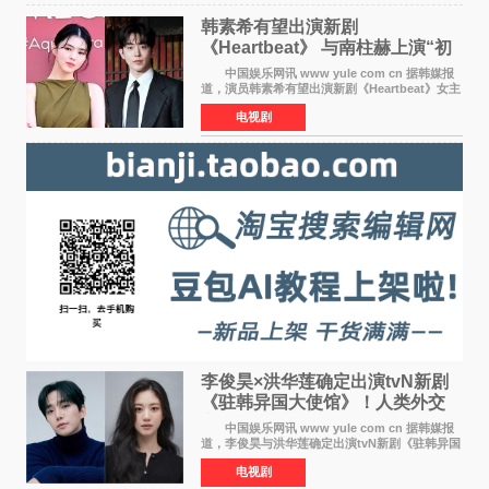
韩素希有望出演新剧
《Heartbeat》 与南柱赫上演“初
恋归来”奇幻罗曼史
中国娱乐网讯 www yule com cn 据韩媒报
道，演员韩素希有望出演新剧《Heartbeat》女主
角，与南柱赫合作，引发高度关注。 韩素希
电视剧
在剧中饰演能够看到过去的女人洪莎朗一角，因
初恋的意外
李俊昊×洪华莲确定出演tvN新剧
《驻韩异国大使馆》！人类外交
官与“龙”大使的奇幻
中国娱乐网讯 www yule com cn 据韩媒报
道，李俊昊与洪华莲确定出演tvN新剧《驻韩异国
大使馆》，分别担任男女主角，引发期待。
电视剧
该剧讲述了一位因管理驻韩异国大使馆（负责管
理居住在大韩