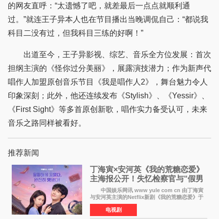
的网友直呼：“太遗憾了吧，就差最后一点点就顺利通
过。”就连王子异本人也在节目播出当晚调侃自己：“都说我
科目二没有过，但我科目三练的好啊！”
出道至今，王子异影视、综艺、音乐全方位发展：首次
担纲主演的《怪你过分美丽》，展露演技潜力；作为新声代
唱作人加盟原创音乐节目《我是唱作人2》，舞台魅力令人
印象深刻；此外，他还连续发布《Stylish》、《Yessir》、
《First Sight》等多首原创新歌，唱作实力备受认可，未来
音乐之路同样被看好。
推荐新闻
丁海寅×安河英《我的荒糖恋爱》
主海报公开！失忆检察官与“假男
友”同居罗曼史来
中国娱乐网讯 www yule com cn 由丁海寅
与安河英主演的Netflix新剧《我的荒糖恋爱》于
近日公开主海报，正式进入开播倒计时。 海
电视剧
报中，两人并肩站在充满怀旧气息的九津麦芽村
街道上，丁