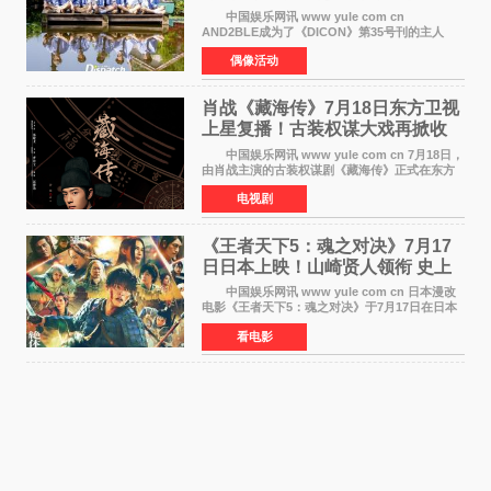
之约
中国娱乐网讯 www yule com cn
AND2BLE成为了《DICON》第35号刊的主人
公，本期标题为And The Summer。作为出道后
偶像活动
首次担任杂志画报主角的完整体，AND2BLE用清
澈的少年感与全新的夏天相遇了
肖战《藏海传》7月18日东方卫视
上星复播！古装权谋大戏再掀收
视热潮
中国娱乐网讯 www yule com cn 7月18日，
由肖战主演的古装权谋剧《藏海传》正式在东方
卫视上星复播，引发广泛关注。该剧此前已在网
电视剧
络平台播出，凭借精良制作和紧凑剧情收获不俗
口碑，此次上
《王者天下5：魂之对决》7月17
日日本上映！山崎贤人领衔 史上
最大“函谷关防卫战”
中国娱乐网讯 www yule com cn 日本漫改
电影《王者天下5：魂之对决》于7月17日在日本
全国上映。这部由佐藤信介执导、山崎贤人主演
看电影
的历史动作片，改编自原泰久同名人气漫画，继
续讲述信和漂