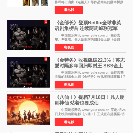
将晖将出演由《电锯人》等作品闻名的藤本树原
作漫画改编的电影《蓦然回首》（是枝裕和导
看电影
演）。菅田饰演的角色是初中时代两位主人公带
着完成的作品前去
《金部长》登顶Netflix全球非英
语剧集榜首 连续两周蝉联冠军
中国娱乐网讯 www yule com cn 由苏志
燮、尹敬淏、崔大勋主演的SBS金土剧《金部
长》持续席卷全球，收获海内外观众热烈反
电视剧
响。 15日，据Netflix官方排行榜网站Tudum
公布的数据，SBS金土剧《
《金特务》收视飙破22.3%！苏志
燮时隔多年回归即封王 SBS金土
剧新纪录诞生
中国娱乐网讯 www yule com cn 由苏志燮
主演的SBS金土剧《金特务》收视率持续狂飙！7
月11日播出的第6集全国平均收视率高达22 3%，
电视剧
瞬间最高更冲上26 4%，不仅再度刷新自身纪
录，更稳坐同时段
《八仙！》提档7月18日！凡人硬
刚神仙 站着也要成仙
中国娱乐网讯 www yule com cn 原定7月24
日上映的动画电影《八仙！》正式宣布提档至7月
18日。这部国风动画大片将八仙过海，各显神通
看电影
这句刻在国人DNA里的俗语玩出了新花样——影
片讲述凡人