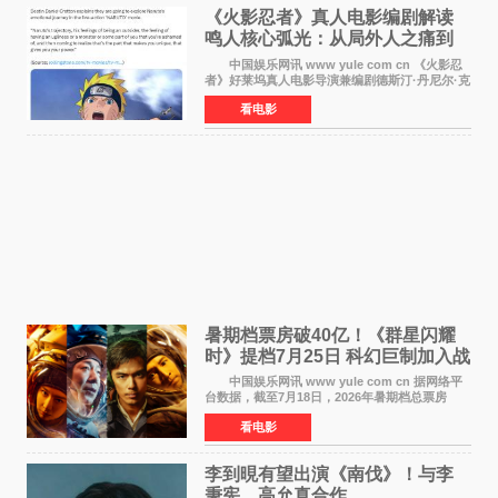
《火影忍者》真人电影编剧解读
鸣人核心弧光：从局外人之痛到
自我觉醒
中国娱乐网讯 www yule com cn 《火影忍
者》好莱坞真人电影导演兼编剧德斯汀·丹尼尔·克
雷顿近日在采访中分享了对主角鸣人成长弧光的
看电影
理解，透露电影将深入探索鸣人作为局外人的情
感历程。
暑期档票房破40亿！《群星闪耀
时》提档7月25日 科幻巨制加入战
局
中国娱乐网讯 www yule com cn 据网络平
台数据，截至7月18日，2026年暑期档总票房
（含预售）已正式突破40亿元大关，年度总票房
看电影
也随之逼近197亿元。超百部中外佳片同台竞技，
点燃了盛夏的电
李到晛有望出演《南伐》！与李
秉宪、高允真合作