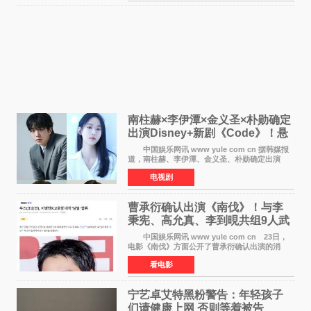
南柱赫×李伊潭×金义圣×朴勋确定
出演Disney+新剧《Code》！悬
疑犯罪惊悚明年上线
中国娱乐网讯 www yule com cn 据韩媒报
道，南柱赫、李伊潭、金义圣、朴勋确定出演
Disney+新剧《Code》，该剧预计将于明年播
电视剧
出，引发高度关注。 本剧改编自同名人气台
剧，讲述了一位往来
曹承衍确认出演《南伐》！与李
秉宪、高允真、李到晛共组9人武
士团
中国娱乐网讯 www yule com cn 23日，
电影《南伐》方面公开了曹承衍确认出演的消
息。通过歌手活动展现出独特色彩的曹承衍将在
看电影
片中饰演拥有出色弓箭技术的弓箭手，他将在这
一历史动作大片中展
宁艺卓艾特黑粉警告：年轻孩子
们​请健康上网 否则等着被告