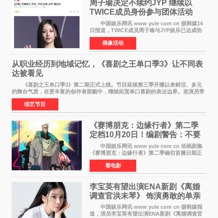
周子瑜决定不续约JYP 继续以
TWICE成员身份参与团体活动
中国娱乐网讯 www yule com cn 据韩媒14
日报道，TWICE成员周子瑜与JYP娱乐已达成协
议，不再续签个人专属合约，但她将继续参与
偶像活动
TWICE的完整团体活动。 周子瑜于2015年通
过生存节目《SIXTE
从职业经历到地域记忆，《喜剧之王单口季3》让不同表
达被看见
《喜剧之王单口季3》第二期正式上线。节目延续第三季开播以来鲜活、多元
的舞台气质，在更丰富的创作者面貌中，继续拓宽单口喜剧的表达边界。老演员带
着更加成熟的文本与舞台掌控回归，新面孔则
综艺节目
《赛博朋克：边缘行者》第二季
定档10月20日！编剧警告：不要
对角色投入太深
中国娱乐网讯 www yule com cn 动画剧集
《赛博朋克：边缘行者》第二季确切首播日期正
式敲定——将于10月20日在Netflix全球上线。此
看电影
前，Netflix韩国官方账号曾短暂出现这一日期信
息，随后迅
李宝英有望出演ENA新剧《离婚
调查官洪末琴》 饰演勇敢的单亲
妈妈家事调查官
中国娱乐网讯 www yule com cn 据韩媒报
道，演员李宝英有望出演ENA新剧《离婚调查官