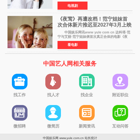
洪末琴》女主角，引发观众期待。 李宝英在
电视剧
剧中饰演家庭法院家事调查官洪末琴一角——即
使在极限状况
《夜莺》再遭改档！范宁姐妹首
次合体新片推迟至2027年3月上映
中国娱乐网讯www yule com cn 达科塔·范
宁与艾丽·范宁姐妹俩首次真正合体的电影《夜
莺》再度改档，从原定的2027年2月12日推迟至
看电影
同年3月19日北美上映，片方希望借此利用春假档
期争取更多年轻
中国艺人网相关服务
找工作
找人才
找企业
附近职位
微招聘
微简历
新闻资讯
互动问答
中国娱乐网 www.yule.com.cn
站长统计