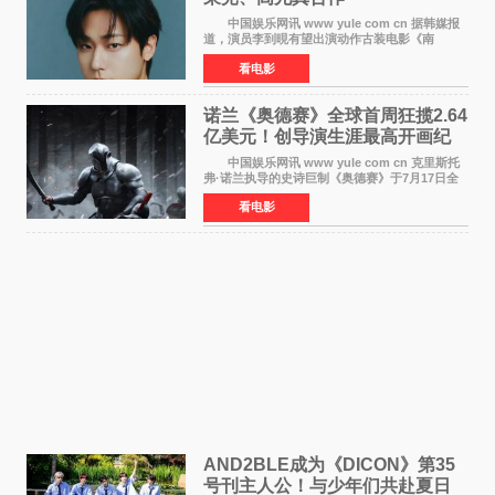
中国娱乐网讯 www yule com cn 据韩媒报
道，演员李到晛有望出演动作古装电影《南
伐》，与李秉宪、高允真合作，引发关注。
看电影
该片为动作古装片，讲述朝鲜初期，为了解救被
倭寇绑走的俘虏，9
诺兰《奥德赛》全球首周狂揽2.64
亿美元！创导演生涯最高开画纪
录
中国娱乐网讯 www yule com cn 克里斯托
弗·诺兰执导的史诗巨制《奥德赛》于7月17日全
球上映，首周末票房表现远超预期——北美首周
看电影
三天粗报1 245亿美元（开画3919馆），全球首周
2 641亿美元
AND2BLE成为《DICON》第35
号刊主人公！与少年们共赴夏日