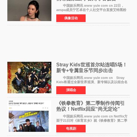
中国娱乐网讯 www yule com cn 22日，
aespa成员宁艺卓在个人社交平台直接艾特黑粉
账号，正面喊话回应长期以来的恶意攻击，引发
偶像活动
广泛关注。 宁艺卓在文中表示，自己早已注
意到部分网友持续
Stray Kids世巡首尔站连唱5场！
新专+专属音乐节同步出击
中国娱乐网讯 www yule com cn Stray
Kids将通过全新世界巡演、新专辑以及以组合名
义打造的专属音乐节等一系列全球活动，开启事
演唱会
业发展的全新篇章。 Stray Kids将于7月25日
至26日、29日
《铁拳教育》第二季制作传闻引
热议！Netflix回应“尚无定论”
中国娱乐网讯 www yule com cn Netflix方
面于21日对《体育京乡》就《铁拳教育》第二季
制作传闻划清界限，表示尚无定论。然而，业界
电视剧
却有传闻称已就《铁拳教育》第二季的制作展开
了讨论——《