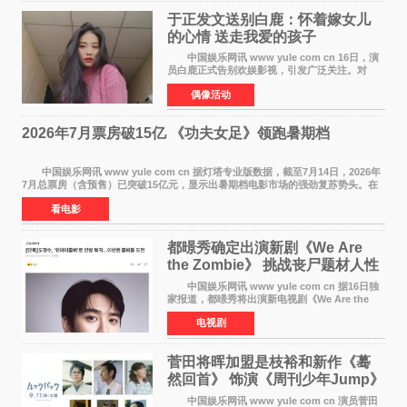
于正发文送别白鹿：怀着嫁女儿
的心情 送走我爱的孩子
中国娱乐网讯 www yule com cn 16日，演
员白鹿正式告别欢娱影视，引发广泛关注。对
此，欢娱影视创始人于正在社交平台发文回应，
偶像活动
字里行间流露不舍与祝福。 于正透露，以前
每次有演员到期不
2026年7月票房破15亿 《功夫女足》领跑暑期档
中国娱乐网讯 www yule com cn 据灯塔专业版数据，截至7月14日，2026年
7月总票房（含预售）已突破15亿元，显示出暑期档电影市场的强劲复苏势头。在
众多上映影片中，《功夫女足》《小黄人与大
看电影
都暻秀确定出演新剧《We Are
the Zombie》 挑战丧尸题材人性
喜剧
中国娱乐网讯 www yule com cn 据16日独
家报道，都暻秀将出演新电视剧《We Are the
Zombie》，在剧中饰演主演金仁钟一角，挑战与
电视剧
以往丧尸题材截然不同的人性喜剧。 新剧
《We Are t
菅田将晖加盟是枝裕和新作《蓦
然回首》 饰演《周刊少年Jump》
编辑
中国娱乐网讯 www yule com cn 演员菅田