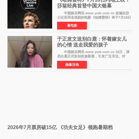
莎翁经典首登中国大银幕
中国娱乐网讯 www yule com cn 改编自莎
士比亚同名戏剧的电影《哈姆雷特》将于7月18日
在中国内地上映。这部跨越四百年的文学经典被
看电影
搬上大银幕，为观众带来一场视觉与听觉的双重
盛宴。 《
于正发文送别白鹿：怀着嫁女儿
的心情 送走我爱的孩子
中国娱乐网讯 www yule com cn 16日，演
员白鹿正式告别欢娱影视，引发广泛关注。对
此，欢娱影视创始人于正在社交平台发文回应，
偶像活动
字里行间流露不舍与祝福。 于正透露，以前
每次有演员到期不
2026年7月票房破15亿 《功夫女足》领跑暑期档