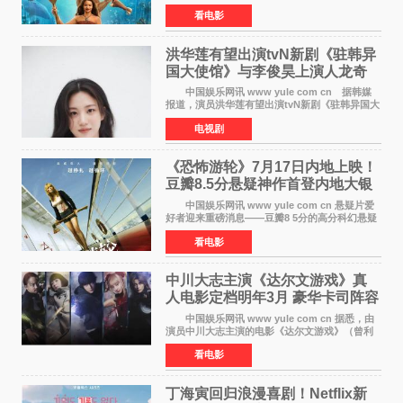
4300万美元（开画3827馆），中国内地首周票房
看电影
仅840万元人民币，全球开画票房约9500万美
元，远低于业内
洪华莲有望出演tvN新剧《驻韩异
国大使馆》与李俊昊上演人龙奇
幻罗曼史
中国娱乐网讯 www yule com cn 据韩媒
报道，演员洪华莲有望出演tvN新剧《驻韩异国大
使馆》女主角，与李俊昊合作，引发观众期
电视剧
待。 该剧讲述了一位因管理驻韩异国大使馆
（负责管理居住在大
《恐怖游轮》7月17日内地上映！
豆瓣8.5分悬疑神作首登内地大银
幕
中国娱乐网讯 www yule com cn 悬疑片爱
好者迎来重磅消息——豆瓣8 5分的高分科幻悬疑
电影《恐怖游轮》正式宣布定档7月17日在内地上
看电影
映。这部由英国导演克里斯托弗·史密斯执导、惊
悚片女王梅
中川大志主演《达尔文游戏》真
人电影定档明年3月 豪华卡司阵容
公开
中国娱乐网讯 www yule com cn 据悉，由
演员中川大志主演的电影《达尔文游戏》（曾利
文彦执导）将于明年3月12日上映，该消息于7月9
看电影
日公布。 本片为累计发行量突破1000万册的
同名漫画的真
丁海寅回归浪漫喜剧！Netflix新