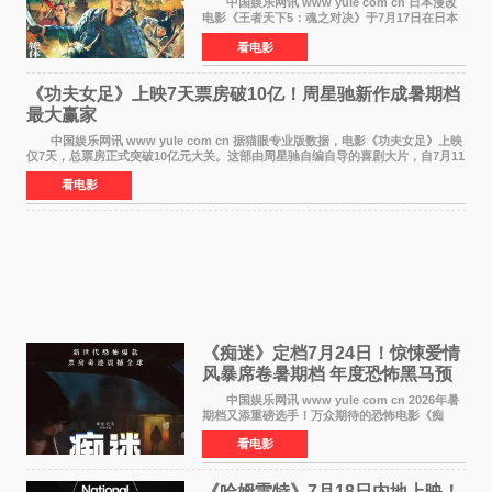
中国娱乐网讯 www yule com cn 日本漫改
电影《王者天下5：魂之对决》于7月17日在日本
全国上映。这部由佐藤信介执导、山崎贤人主演
看电影
的历史动作片，改编自原泰久同名人气漫画，继
续讲述信和漂
《功夫女足》上映7天票房破10亿！周星驰新作成暑期档
最大赢家
中国娱乐网讯 www yule com cn 据猫眼专业版数据，电影《功夫女足》上映
仅7天，总票房正式突破10亿元大关。这部由周星驰自编自导的喜剧大片，自7月11
日公映以来便展现出惊人的市场统治力。
看电影
《痴迷》定档7月24日！惊悚爱情
风暴席卷暑期档 年度恐怖黑马预
定
中国娱乐网讯 www yule com cn 2026年暑
期档又添重磅选手！万众期待的恐怖电影《痴
迷》今日正式官宣定档，将于7月24日登陆内地各
看电影
大院线。这部被业内专家誉为新世代爆款恐怖电
影的作品，将为
《哈姆雷特》7月18日内地上映！