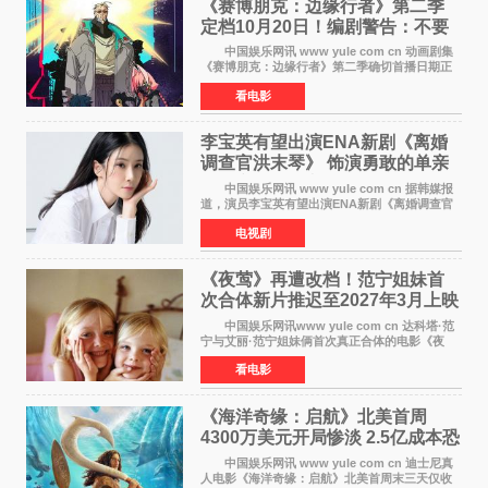
《赛博朋克：边缘行者》第二季
定档10月20日！编剧警告：不要
对角色投入太深
中国娱乐网讯 www yule com cn 动画剧集
《赛博朋克：边缘行者》第二季确切首播日期正
式敲定——将于10月20日在Netflix全球上线。此
看电影
前，Netflix韩国官方账号曾短暂出现这一日期信
息，随后迅
李宝英有望出演ENA新剧《离婚
调查官洪末琴》 饰演勇敢的单亲
妈妈家事调查官
中国娱乐网讯 www yule com cn 据韩媒报
道，演员李宝英有望出演ENA新剧《离婚调查官
洪末琴》女主角，引发观众期待。 李宝英在
电视剧
剧中饰演家庭法院家事调查官洪末琴一角——即
使在极限状况
《夜莺》再遭改档！范宁姐妹首
次合体新片推迟至2027年3月上映
中国娱乐网讯www yule com cn 达科塔·范
宁与艾丽·范宁姐妹俩首次真正合体的电影《夜
莺》再度改档，从原定的2027年2月12日推迟至
看电影
同年3月19日北美上映，片方希望借此利用春假档
期争取更多年轻
《海洋奇缘：启航》北美首周
4300万美元开局惨淡 2.5亿成本恐
巨亏1亿
中国娱乐网讯 www yule com cn 迪士尼真
人电影《海洋奇缘：启航》北美首周末三天仅收