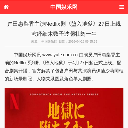
中国娱乐网
首页
新闻
女性
看电影
户田惠梨香主演Netflix剧《堕入地狱》27日上线
电视剧
演唱会
综艺节目
偶像活动
演绎细木数子波澜壮阔一生
热周边
来源： 中国娱乐网 日期：2026-04-28 08:35:33
中国娱乐网讯 www.yule.com.cn 由演员户田惠梨香主
演的Netflix系列剧《堕入地狱》于4月27日起正式上线。配
合剧集开播，官方解禁了包含户田与共演演员伊藤沙莉同框
的新场景剧照、人物关系图及角色单人剧照。