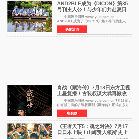
AND2BLE成为《DICON》第35
号刊主人公！与少年们共赴夏日
之约
中国娱乐网讯 www yule com cn
AND2BLE成为了《DICON》第35号刊的主人
公，本期标题为And The Summer。作为出道后
偶像活动
首次担任杂志画报主角的完整体，AND2BLE用清
澈的少年感与全新的夏天相遇了
肖战《藏海传》7月18日东方卫视
上星复播！古装权谋大戏再掀收
视热潮
中国娱乐网讯 www yule com cn 7月18日，
由肖战主演的古装权谋剧《藏海传》正式在东方
卫视上星复播，引发广泛关注。该剧此前已在网
电视剧
络平台播出，凭借精良制作和紧凑剧情收获不俗
口碑，此次上
《王者天下5：魂之对决》7月17
日日本上映！山崎贤人领衔 史上
最大“函谷关防卫战”