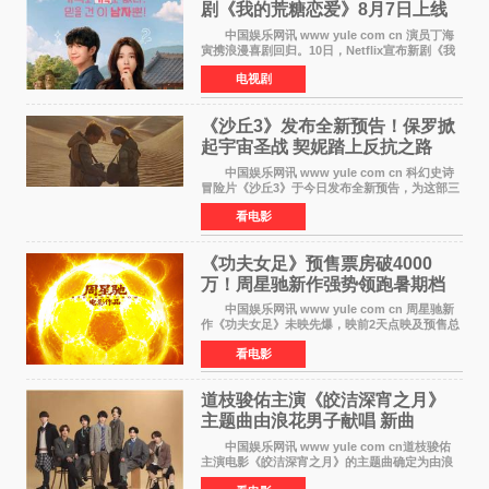
剧《我的荒糖恋爱》8月7日上线
中国娱乐网讯 www yule com cn 演员丁海
寅携浪漫喜剧回归。10日，Netflix宣布新剧《我
的荒糖恋爱》将于下月7日上线。 《我的荒糖
电视剧
恋爱》是一部浪漫喜剧，讲述患上失忆症的检察
官高恩彩与
《沙丘3》发布全新预告！保罗掀
起宇宙圣战 契妮踏上反抗之路
中国娱乐网讯 www yule com cn 科幻史诗
冒险片《沙丘3》于今日发布全新预告，为这部三
部曲最终章揭开神秘面纱。预告中展现了17年过
看电影
去后，保罗·厄崔迪以穆阿迪布之名登基称帝，发
动了一场
《功夫女足》预售票房破4000
万！周星驰新作强势领跑暑期档
中国娱乐网讯 www yule com cn 周星驰新
作《功夫女足》未映先爆，映前2天点映及预售总
票房已突破4000万大关，成为暑期档最受期待的
看电影
电影之一。这部融合功夫元素与足球题材的喜剧
电影，将于7月
道枝骏佑主演《皎洁深宵之月》
主题曲由浪花男子献唱 新曲
《Moonlit》预告公开
中国娱乐网讯 www yule com cn道枝骏佑
主演电影《皎洁深宵之月》的主题曲确定为由浪
花男子演唱的新曲《Moonlit》。使用该乐曲的最