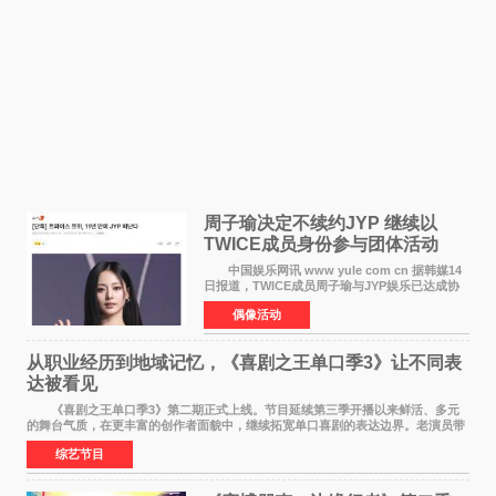
周子瑜决定不续约JYP 继续以
TWICE成员身份参与团体活动
中国娱乐网讯 www yule com cn 据韩媒14
日报道，TWICE成员周子瑜与JYP娱乐已达成协
议，不再续签个人专属合约，但她将继续参与
偶像活动
TWICE的完整团体活动。 周子瑜于2015年通
过生存节目《SIXTE
从职业经历到地域记忆，《喜剧之王单口季3》让不同表
达被看见
《喜剧之王单口季3》第二期正式上线。节目延续第三季开播以来鲜活、多元
的舞台气质，在更丰富的创作者面貌中，继续拓宽单口喜剧的表达边界。老演员带
着更加成熟的文本与舞台掌控回归，新面孔则
综艺节目