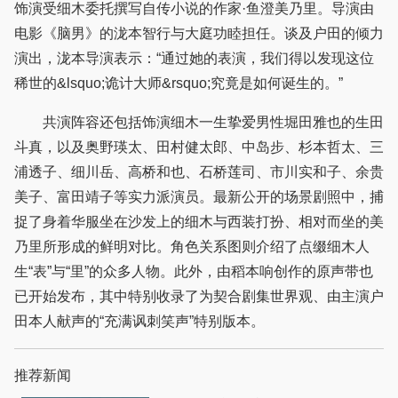
饰演受细木委托撰写自传小说的作家·鱼澄美乃里。导演由
电影《脑男》的泷本智行与大庭功睦担任。谈及户田的倾力
演出，泷本导演表示：“通过她的表演，我们得以发现这位
稀世的&lsquo;诡计大师&rsquo;究竟是如何诞生的。”
共演阵容还包括饰演细木一生挚爱男性堀田雅也的生田
斗真，以及奥野瑛太、田村健太郎、中岛步、杉本哲太、三
浦透子、细川岳、高桥和也、石桥莲司、市川实和子、余贵
美子、富田靖子等实力派演员。最新公开的场景剧照中，捕
捉了身着华服坐在沙发上的细木与西装打扮、相对而坐的美
乃里所形成的鲜明对比。角色关系图则介绍了点缀细木人
生“表”与“里”的众多人物。此外，由稻本响创作的原声带也
已开始发布，其中特别收录了为契合剧集世界观、由主演户
田本人献声的“充满讽刺笑声”特别版本。
推荐新闻