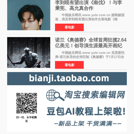
李到晛有望出演《南伐》！与李
秉宪、高允真合作
中国娱乐网讯 www yule com cn 据韩媒报
道，演员李到晛有望出演动作古装电影《南
伐》，与李秉宪、高允真合作，引发关注。
看电影
该片为动作古装片，讲述朝鲜初期，为了解救被
倭寇绑走的俘虏，9
诺兰《奥德赛》全球首周狂揽2.64
亿美元！创导演生涯最高开画纪
录
中国娱乐网讯 www yule com cn 克里斯托
弗·诺兰执导的史诗巨制《奥德赛》于7月17日全
球上映，首周末票房表现远超预期——北美首周
看电影
三天粗报1 245亿美元（开画3919馆），全球首周
2 641亿美元