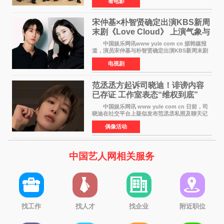
看电影
新预告片也已制作完成。 本片讲述的是市村
琥珀（道枝骏佑
宋仲基×朴智贤确定出演KBS新周
末剧《Love Cloud》 上演气象与
诅咒交织的奇幻爱情
中国娱乐网讯www yule com cn 据韩媒报
道，演员宋仲基与朴智贤确定出演KBS新周末剧
《Love Cloud》，分别担任男女主角。该剧预计
电视剧
将于明年播出，引发观众期待。 《Love
Cloud》讲述了一位
范丞丞方起诉司晓迪！诽谤内容
已存证 工作室表态“维权到底”
中国娱乐网讯 www yule com cn 日前，司
晓迪在社交平台上疑似发布范丞丞私照及聊天记
录等内容，引发网络热议。大量网友对此展开讨
偶像活动
论，相关话题迅速登上热搜。 刚刚，范丞丞
对接号@到范
中国艺人网相关服务
找工作
找人才
找企业
附近职位