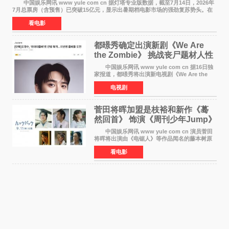
中国娱乐网讯 www yule com cn 据灯塔专业版数据，截至7月14日，2026年
7月总票房（含预售）已突破15亿元，显示出暑期档电影市场的强劲复苏势头。在
众多上映影片中，《功夫女足》《小黄人与大
看电影
都暻秀确定出演新剧《We Are
the Zombie》 挑战丧尸题材人性
喜剧
中国娱乐网讯 www yule com cn 据16日独
家报道，都暻秀将出演新电视剧《We Are the
Zombie》，在剧中饰演主演金仁钟一角，挑战与
电视剧
以往丧尸题材截然不同的人性喜剧。 新剧
《We Are t
菅田将晖加盟是枝裕和新作《蓦
然回首》 饰演《周刊少年Jump》
编辑
中国娱乐网讯 www yule com cn 演员菅田
将晖将出演由《电锯人》等作品闻名的藤本树原
作漫画改编的电影《蓦然回首》（是枝裕和导
看电影
演）。菅田饰演的角色是初中时代两位主人公带
着完成的作品前去