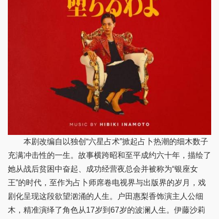
本剧改编自以独创“六星占术”掀起占卜热潮的细木数子
充满冲击性的一生。故事横跨昭和至平成约六十年，描绘了
她从战后贫困中奋起、成功经营夜总会并被称为“银座女
王”的时代，至作为占卜师席卷电视界与出版界的岁月，戏
剧化呈现这段欲望汹涌的人生。户田惠梨香饰演主人公细
木，精准演绎了角色从17岁到67岁的波澜人生。伊藤沙莉