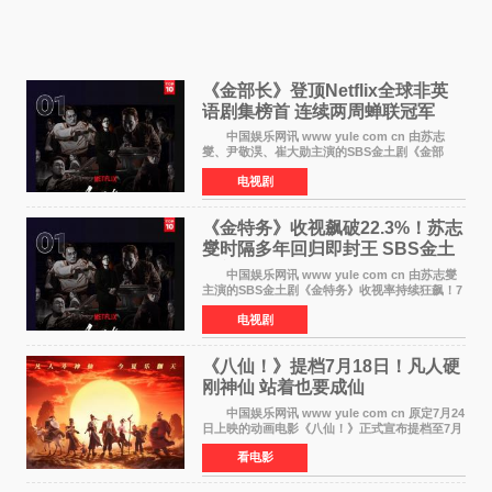
《金部长》登顶Netflix全球非英
语剧集榜首 连续两周蝉联冠军
中国娱乐网讯 www yule com cn 由苏志
燮、尹敬淏、崔大勋主演的SBS金土剧《金部
长》持续席卷全球，收获海内外观众热烈反
电视剧
响。 15日，据Netflix官方排行榜网站Tudum
公布的数据，SBS金土剧《
《金特务》收视飙破22.3%！苏志
燮时隔多年回归即封王 SBS金土
剧新纪录诞生
中国娱乐网讯 www yule com cn 由苏志燮
主演的SBS金土剧《金特务》收视率持续狂飙！7
月11日播出的第6集全国平均收视率高达22 3%，
电视剧
瞬间最高更冲上26 4%，不仅再度刷新自身纪
录，更稳坐同时段
《八仙！》提档7月18日！凡人硬
刚神仙 站着也要成仙
中国娱乐网讯 www yule com cn 原定7月24
日上映的动画电影《八仙！》正式宣布提档至7月
18日。这部国风动画大片将八仙过海，各显神通
看电影
这句刻在国人DNA里的俗语玩出了新花样——影
片讲述凡人