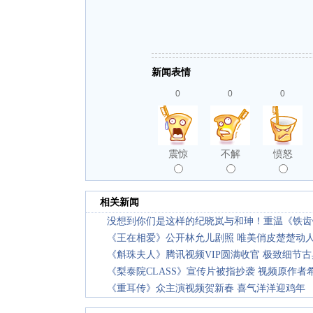
新闻表情
0
0
0
震惊
不解
愤怒
相关新闻
没想到你们是这样的纪晓岚与和珅！重温《铁齿
《王在相爱》公开林允儿剧照 唯美俏皮楚楚动
《斛珠夫人》腾讯视频VIP圆满收官 极致细节古
《梨泰院CLASS》宣传片被指抄袭 视频原作
《重耳传》众主演视频贺新春 喜气洋洋迎鸡年