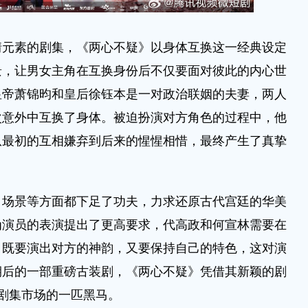
素的剧集，《两心不疑》以身体互换这一经典设定
景，让男女主角在互换身份后不仅要面对彼此的内心世
皇帝萧锦昀和皇后徐钰本是一对政治联姻的夫妻，两人
次意外中互换了身体。被迫扮演对方角色的过程中，他
从最初的互相嫌弃到后来的惺惺相惜，最终产生了真挚
景等方面都下足了功夫，力求还原古代宫廷的华美
为演员的表演提出了更高要求，代高政和何宣林需要在
，既要演出对方的神韵，又要保持自己的特色，这对演
期后的一部重磅古装剧，《两心不疑》凭借其新颖的剧
剧集市场的一匹黑马。