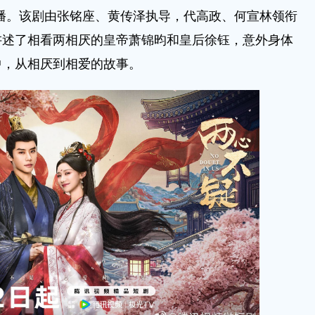
网独播。该剧由张铭座、黄传泽执导，代高政、何宣林领衔
讲述了相看两相厌的皇帝萧锦昀和皇后徐钰，意外身体
中，从相厌到相爱的故事。