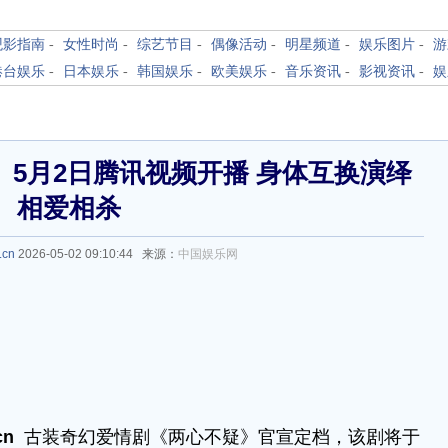
观影指南
-
女性时尚
-
综艺节目
-
偶像活动
-
明星频道
-
娱乐图片
-
游
港台娱乐
-
日本娱乐
-
韩国娱乐
-
欧美娱乐
-
音乐资讯
-
影视资讯
-
娱
5月2日腾讯视频开播 身体互换演绎
相爱相杀
.cn
2026-05-02 09:10:44 来源：
中国娱乐网
cn
古装奇幻爱情剧《两心不疑》官宣定档，该剧将于