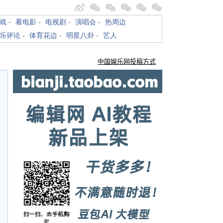
戏
-
看电影
-
电视剧
-
演唱会
-
热周边
乐评论
-
体育花边
-
明星八卦
-
艺人