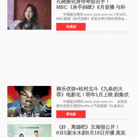
孔晓振化身传奇狙击手！
MBC《杀手妈咪》8月首播 与朴
恩斌展开收视对决
中国娱乐网讯 www yule com cn 7月30日，
MBC新剧《杀手妈咪》在首尔举行制作发表会，
主演孔晓振、郑准元、李相二、无真星、崔宇
电视剧
成、李银泉等人一同出席，为新剧宣传造势。这
是孔晓振继《毛骨
柳乐优弥×松村北斗《九条的大
罪》电影化！明年1月上映 剧集伏
笔将全面揭晓
中国娱乐网讯 www yule com cn 由演员
柳乐优弥主演的Netflix人气连续剧《九条的大
罪》正式宣布改编为电影，将于明年1月8日全国
看电影
上映。柳乐优弥与SixTONES松村北斗再度联
手，为观众带来这部
《好，离婚吧》主海报公开！
KBS新水木剧8月19日开播 真实