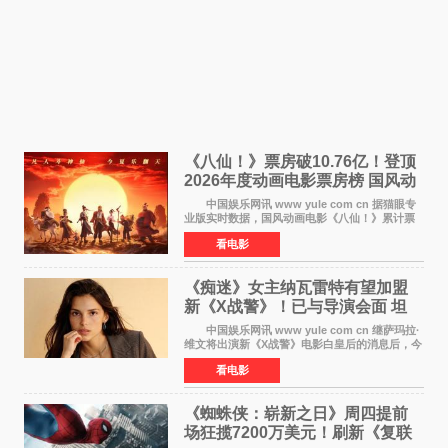
《八仙！》票房破10.76亿！登顶
2026年度动画电影票房榜 国风动
画逆袭暑期档
中国娱乐网讯 www yule com cn 据猫眼专
业版实时数据，国风动画电影《八仙！》累计票
房突破10 76亿元，超过《熊出没·年年有熊》，
看电影
暂列2026年度动画影片票房榜冠军。该片自暑期
档登陆院线以
《痴迷》女主纳瓦雷特有望加盟
新《X战警》！已与导演会面 坦
言“魔形女一直很酷”
中国娱乐网讯 www yule com cn 继萨玛拉·
维文将出演新《X战警》电影白皇后的消息后，今
年暑期档大热恐怖片《痴迷》女主角印达·纳瓦雷
看电影
特也有望加盟这部备受瞩目的漫威新作——目前
还处于有
《蜘蛛侠：崭新之日》周四提前
场狂揽7200万美元！刷新《复联