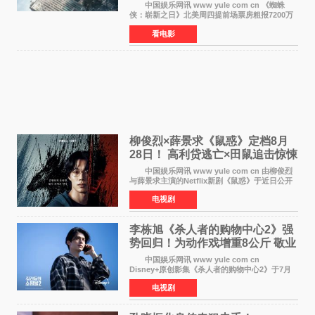
4》保持影史纪录
中国娱乐网讯 www yule com cn 《蜘蛛
侠：崭新之日》北美周四提前场票房粗报7200万
美元，创下影史单片北美提前场票房新纪录——
看电影
此前该纪录由《复仇者联盟4：终局之战》的6000
万美元保持，本
柳俊烈×薛景求《鼠惑》定档8月
28日！ 高利贷逃亡×田鼠追击惊悚
来袭
中国娱乐网讯 www yule com cn 由柳俊烈
与薛景求主演的Netflix新剧《鼠惑》于近日公开
主海报，正式定档8月28日上线。 海报中，柳
电视剧
俊烈与薛景求背对背站立，各自朝向相反方向，
幽暗的色调与
李栋旭《杀人者的购物中心2》强
势回归！为动作戏增重8公斤 敬业
获赞
中国娱乐网讯 www yule com cn
Disney+原创影集《杀人者的购物中心2》于7月
22日正式上线，由男神李栋旭主演的郑进湾以2 0
电视剧
完全体强势回归。该剧第一季曾被《纽约时报》
评选为全球最佳影集之一