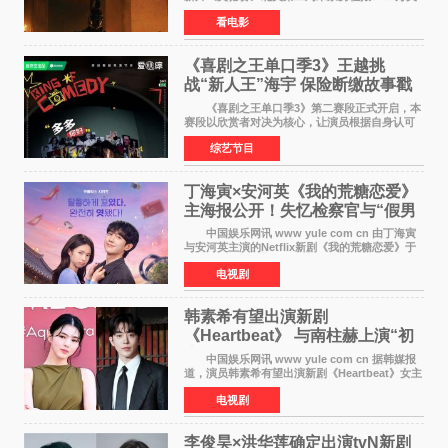
元（周五至周日：2600万&rarr;3460万
看电影
&rarr;2640万），较首周1 24亿美元仅下跌29
6%，走势极为强劲，远超
《喜剧之王单口季3》王越挑
战“新人王”海宇 保险断缴故事戳
中生活痛点
《喜剧之王单口季3》第二赛段正式开启，本
赛段以欣赏者对决为核心，让演员根据自身认可
选择对手，在作品碰撞中完成一次喜剧创作者之
综艺节目
间的交流。这里有实力相当的正面对抗，也有老
朋友、老对手之
丁海寅×安河英《我的荒糖恋爱》
主海报公开！失忆检察官与“假男
友”同居罗曼史来
中国娱乐网讯 www yule com cn 由丁海寅
与安河英主演的Netflix新剧《我的荒糖恋爱》于
近日公开主海报，正式进入开播倒计时。 海
电视剧
报中，两人并肩站在充满怀旧气息的九津麦芽村
街道上，丁
韩素希有望出演新剧
《Heartbeat》 与南柱赫上演“初
恋归来”奇幻罗曼史
中国娱乐网讯 www yule com cn 据韩媒报
道，演员韩素希有望出演新剧《Heartbeat》女主
角，与南柱赫合作，引发高度关注。 韩素希
电视剧
在剧中饰演能够看到过去的女人洪莎朗一角，因
初恋的意外
李俊昊×洪华莲确定出演tvN新剧