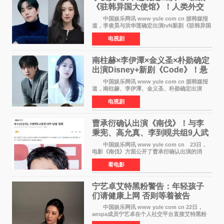
《驻韩异国大使馆》！人类外交
官与“龙”大使的奇幻
中国娱乐网讯 www yule com cn 据韩媒报
道，李俊昊与洪华莲确定出演tvN新剧《驻韩异国
大使馆》，分别担任男女主角，引发期待。
电视剧
该剧讲述了一位因管理驻韩异国大使馆（负责管
理居住在大韩
南柱赫×李伊潭×金义圣×朴勋确定
出演Disney+新剧《Code》！悬
疑犯罪惊悚明年上线
中国娱乐网讯 www yule com cn 据韩媒报
道，南柱赫、李伊潭、金义圣、朴勋确定出演
Disney+新剧《Code》，该剧预计将于明年播
电视剧
出，引发高度关注。 本剧改编自同名人气台
剧，讲述了一位往来
曹承衍确认出演《南伐》！与李
秉宪、高允真、李到晛共组9人武
士团
中国娱乐网讯 www yule com cn 23日，
电影《南伐》方面公开了曹承衍确认出演的消
息。通过歌手活动展现出独特色彩的曹承衍将在
看电影
片中饰演拥有出色弓箭技术的弓箭手，他将在这
一历史动作大片中展
宁艺卓艾特黑粉警告：年轻孩子
们​请健康上网 否则等着被告
中国娱乐网讯 www yule com cn 22日，
aespa成员宁艺卓在个人社交平台直接艾特黑粉
账号，正面喊话回应长期以来的恶意攻击，引发