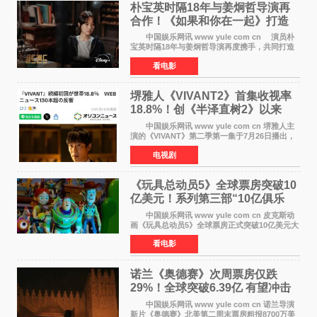
朴宝英时隔18年与姜炯哲导演再
合作！《如果和你在一起》打造
奇幻浪漫喜剧
中国娱乐网讯 www yule com cn 演员朴
宝英时隔18年与姜炯哲导演再度携手，共同打造
备受期待的浪漫喜剧新作《如果和你在一起》
看电影
（暂定名）。据OSEN报道，朴宝英将出演该片
女主角，自2008年《
堺雅人《VIVANT2》首集收视率
18.8%！创《半泽直树2》以来
TBS周日剧场最高开局
中国娱乐网讯 www yule com cn 堺雅人主
演的《VIVANT》第二季第一集于7月26日播出，
首集收视率高达18 8%，成为自2020年《半泽直
电视剧
树2》首集22%以来，TBS周日剧场最高开播收视
纪录。 考虑到
《玩具总动员5》全球票房突破10
亿美元！系列第三部“10亿俱乐
部”达成
中国娱乐网讯 www yule com cn 皮克斯动
画《玩具总动员5》全球票房正式突破10亿美元大
关。截至上周末，该片全球累计票房已达10 22亿
看电影
美元，其中北美市场贡献4 48亿美元，中国内地
票房达2 82
诺兰《奥德赛》次周票房仅跌
29%！全球突破6.39亿 有望冲击
13亿成诺兰最卖座电影
中国娱乐网讯 www yule com cn 诺兰导演
新片《奥德赛》北美第二周末票房粗报8700万美