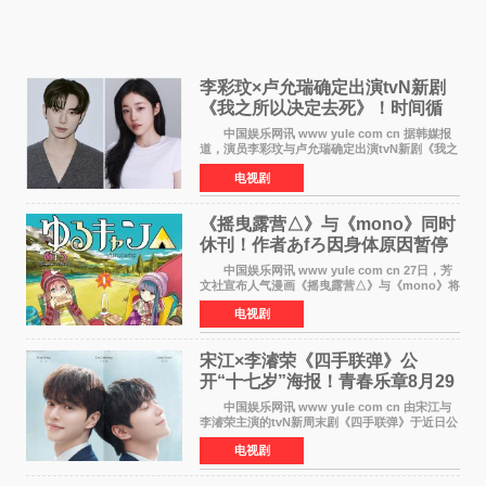
李彩玟×卢允瑞确定出演tvN新剧
《我之所以决定去死》！时间循
环青春爱情来袭
中国娱乐网讯 www yule com cn 据韩媒报
道，演员李彩玟与卢允瑞确定出演tvN新剧《我之
所以决定去死》，分别担任男女主角。该剧预计
电视剧
将于明年播出，引发观众期待。 本剧改编自
NAVER同名人气
《摇曳露营△》与《mono》同时
休刊！作者あfろ因身体原因暂停
双连载
中国娱乐网讯 www yule com cn 27日，芳
文社宣布人气漫画《摇曳露营△》与《mono》将
暂停连载一段时间，原因是漫画家あfろ身体状况
电视剧
不佳。 编辑部表示：一直承蒙各位对
《mono》的喜爱，
宋江×李濬荣《四手联弹》公
开“十七岁”海报！青春乐章8月29
日奏响
中国娱乐网讯 www yule com cn 由宋江与
李濬荣主演的tvN新周末剧《四手联弹》于近日公
开十七岁版海报，以充满青春气息的画面再度点
电视剧
燃观众期待。 海报中，宋江与李濬荣并肩站
在音乐教室的