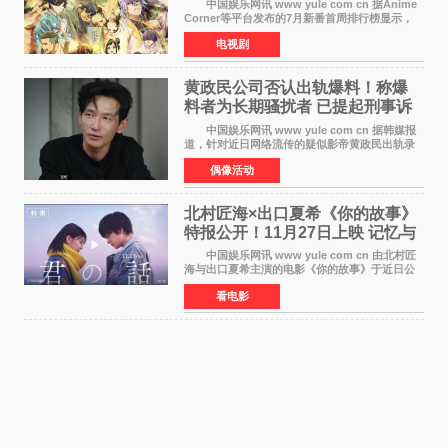
中国娱乐网讯 www yule com cn 据Anime
Corner等平台发布的7月新番首周排行榜显示，
由京都动画制作的《二十世纪电气目录》在多个
电视剧
榜单中表现亮眼，位列AniLab全球TOP10第十
名。该剧改编自结
黄政民公司否认出轨爆料！称爆
料者为长期骚扰者 已提起刑事诉
讼
中国娱乐网讯 www yule com cn 据韩媒报
道，针对近日网络流传的疑似影帝黄政民出轨录
音及短信爆料，黄政民所属经纪公司于今日正式
偶像活动
发表声明，明确否认相关传闻。 公司表示，
爆料者是一名长
北村匠海×出口夏希《你的故事》
特报公开！11月27日上映 记忆与
初恋的奇幻交织
中国娱乐网讯 www yule com cn 由北村匠
海与出口夏希主演的电影《你的故事》于近日公
开特报影像，正式定档11月27日上映。 本片
看电影
改编自三秋缒同名小说，编剧由曾执笔《孤独摇
滚！》的吉田惠