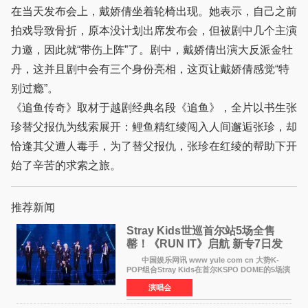
在当天发布会上，戴娇倩坐着轮椅出现。她表示，自己之前
拍戏导致骨折，原本没计划出席发布会，但被剧中几个主演
力邀，因此就“带伤上阵”了。剧中，戴娇倩出演大反派金牡
丹，这并且剧中会有三个身份亮相，这页让戴娇倩感觉“特
别过瘾”。
《追鱼传奇》取材于越剧经典名段《追鱼》，全片以书生张
珍替父报仇为线索展开：鲤鱼精红绫闯入人间邂逅张珍，却
恰逢其父遭人毒手，为了替父报仇，张珍在红绫的帮助下开
始了辛苦的求索之旅。
推荐新闻
Stray Kids世巡首尔站5场全售
罄！《RUN IT》启航 新专7日发
行
中国娱乐网讯 www yule com cn 大势K-
POP组合Stray Kids在首尔KSPO DOME的5场演
唱会全部售罄，为新世界巡演拉开序幕。据所属
演唱会
社JYP娱乐透露，Stray Kids于上月25至26日、
29日及本月1至2日