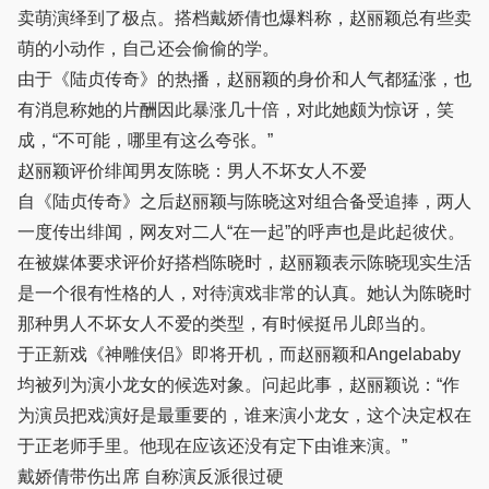
卖萌演绎到了极点。搭档戴娇倩也爆料称，赵丽颖总有些卖
萌的小动作，自己还会偷偷的学。
由于《陆贞传奇》的热播，赵丽颖的身价和人气都猛涨，也
有消息称她的片酬因此暴涨几十倍，对此她颇为惊讶，笑
成，“不可能，哪里有这么夸张。”
赵丽颖评价绯闻男友陈晓：男人不坏女人不爱
自《陆贞传奇》之后赵丽颖与陈晓这对组合备受追捧，两人
一度传出绯闻，网友对二人“在一起”的呼声也是此起彼伏。
在被媒体要求评价好搭档陈晓时，赵丽颖表示陈晓现实生活
是一个很有性格的人，对待演戏非常的认真。她认为陈晓时
那种男人不坏女人不爱的类型，有时候挺吊儿郎当的。
于正新戏《神雕侠侣》即将开机，而赵丽颖和Angelababy
均被列为演小龙女的候选对象。问起此事，赵丽颖说：“作
为演员把戏演好是最重要的，谁来演小龙女，这个决定权在
于正老师手里。他现在应该还没有定下由谁来演。”
戴娇倩带伤出席 自称演反派很过硬