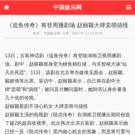
中国娱乐网
首页
新闻
女性
看电影
《追鱼传奇》将登周播剧场 赵丽颖大肆卖萌搞怪
电视剧
演唱会
综艺节目
偶像活动
来源： 中国娱乐网 日期：2013-07-12 10:18:43
热周边
13日，古装神话剧《追鱼传奇》将登陆湖南卫视周播剧
场。剧中，赵丽颖摇身变为鲤鱼精红绫，与关智斌大谈“仙
凡生死恋”。11日，该剧在北京举办媒体见面会，赵丽颖、
戴娇倩等出席。采访中，赵丽颖表示，自己将在剧中大
肆“卖萌”和“搞怪”；被问及片酬问题时，她则否认身价暴涨
几十倍的传闻。
赵丽颖新剧不演心机女 大肆卖萌与搞怪
赵丽颖主演的电视剧《陆贞传奇》在湖南卫视播出期间创造
了破2的超高收视率。此次再次出演古装剧，赵丽颖表示她
已经一反《陆贞传奇》里内敛心机女的形象，而是将可爱与