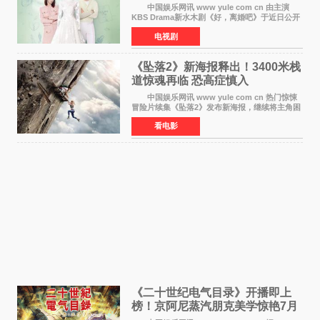
离婚体验记来袭
中国娱乐网讯 www yule com cn 由主演
KBS Drama新水木剧《好，离婚吧》于近日公开
主海报，正式进入开播倒计时。 海报中，男
电视剧
女主角背对背站立，各自望向不同方向，中央的
空白与冷漠的表情
《坠落2》新海报释出！3400米栈
道惊魂再临 恐高症慎入
中国娱乐网讯 www yule com cn 热门惊悚
冒险片续集《坠落2》发布新海报，继续将主角困
于绝境高处——这一次，是摇摇欲坠的徒步栈
看电影
道。该片将于今年9月2日北美上映，恐高症患者
请提前做好心理
《二十世纪电气目录》开播即上
榜！京阿尼蒸汽朋克美学惊艳7月
新番季