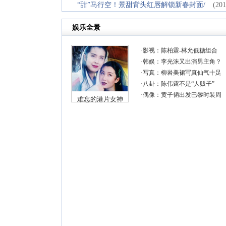
“甜”马行空！景甜背头红唇解锁新春封面/
(201