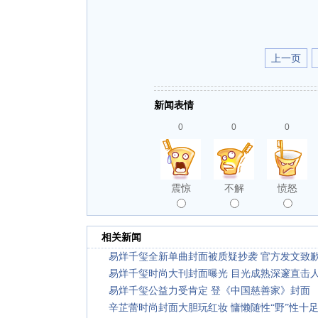
上一页
新闻表情
0
0
0
震惊
不解
愤怒
相关新闻
易烊千玺全新单曲封面被质疑抄袭 官方发文致
易烊千玺时尚大刊封面曝光 目光成熟深邃直击
易烊千玺公益力受肯定 登《中国慈善家》封面
辛芷蕾时尚封面大胆玩红妆 慵懒随性“野”性十