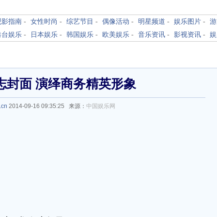
观影指南
-
女性时尚
-
综艺节目
-
偶像活动
-
明星频道
-
娱乐图片
-
游
港台娱乐
-
日本娱乐
-
韩国娱乐
-
欧美娱乐
-
音乐资讯
-
影视资讯
-
娱
志封面 演绎商务精英形象
.cn
2014-09-16 09:35:25 来源：
中国娱乐网