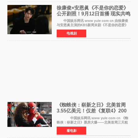
徐康俊×安恩眞《不是你的恋爱》
公开剧照！9月12日首播 现实共鸣
罗曼史来袭
中国娱乐网讯 www yule com cn 由徐康俊
与安恩眞主演的KBS新周末剧《不是你的恋爱》
于近日公开首波剧照，正式定档9月12日首
电视剧
播。 剧照中，徐康俊与安恩眞并肩而坐，眼
神中流露出复杂而微
《蜘蛛侠：崭新之日》北美首周
3.55亿美元！仅差《复联4》200
万 影史第二全球开画
中国娱乐网讯 www yule com cn 《蜘
蛛侠：崭新之日》票房大爆——北美首周三天粗
报3 55亿美元，仅比影史最高北美开画《复仇者
看电影
联盟4：终局之战》的3 571亿美元少200万出头，
精报调整后仍