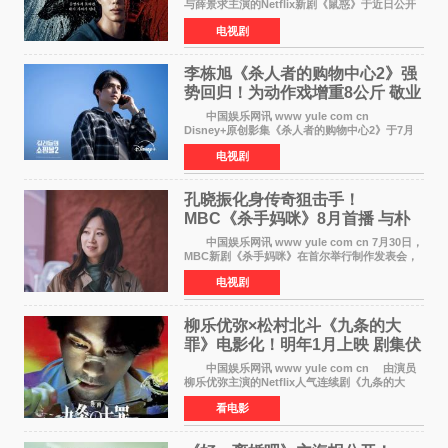
与薛景求主演的Netflix新剧《鼠惑》于近日公开
主海报，正式定档8月28日上线。 海报中，柳
电视剧
俊烈与薛景求背对背站立，各自朝向相反方向，
幽暗的色调与
李栋旭《杀人者的购物中心2》强
势回归！为动作戏增重8公斤 敬业
获赞
中国娱乐网讯 www yule com cn
Disney+原创影集《杀人者的购物中心2》于7月
22日正式上线，由男神李栋旭主演的郑进湾以2 0
电视剧
完全体强势回归。该剧第一季曾被《纽约时报》
评选为全球最佳影集之一
孔晓振化身传奇狙击手！
MBC《杀手妈咪》8月首播 与朴
恩斌展开收视对决
中国娱乐网讯 www yule com cn 7月30日，
MBC新剧《杀手妈咪》在首尔举行制作发表会，
主演孔晓振、郑准元、李相二、无真星、崔宇
电视剧
成、李银泉等人一同出席，为新剧宣传造势。这
是孔晓振继《毛骨
柳乐优弥×松村北斗《九条的大
罪》电影化！明年1月上映 剧集伏
笔将全面揭晓
中国娱乐网讯 www yule com cn 由演员
柳乐优弥主演的Netflix人气连续剧《九条的大
罪》正式宣布改编为电影，将于明年1月8日全国
看电影
上映。柳乐优弥与SixTONES松村北斗再度联
手，为观众带来这部