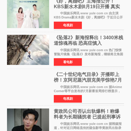
《好，离婚吧》主海报公开！
KBS新水木剧8月19日开播 真实
离婚体验记来袭
中国娱乐网讯 www yule com cn 由主演
KBS Drama新水木剧《好，离婚吧》于近日公开
主海报，正式进入开播倒计时。 海报中，男
电视剧
女主角背对背站立，各自望向不同方向，中央的
空白与冷漠的表情
《坠落2》新海报释出！3400米栈
道惊魂再临 恐高症慎入
中国娱乐网讯 www yule com cn 热门惊悚
冒险片续集《坠落2》发布新海报，继续将主角困
于绝境高处——这一次，是摇摇欲坠的徒步栈
看电影
道。该片将于今年9月2日北美上映，恐高症患者
请提前做好心理
《二十世纪电气目录》开播即上
榜！京阿尼蒸汽朋克美学惊艳7月
新番季
中国娱乐网讯 www yule com cn 据Anime
Corner等平台发布的7月新番首周排行榜显示，
由京都动画制作的《二十世纪电气目录》在多个
电视剧
榜单中表现亮眼，位列AniLab全球TOP10第十
名。该剧改编自结
黄政民公司否认出轨爆料！称爆
料者为长期骚扰者 已提起刑事诉
讼
中国娱乐网讯 www yule com cn 据韩媒报
道，针对近日网络流传的疑似影帝黄政民出轨录