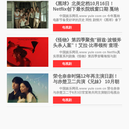
《黑球》北美定档10月16日！
Netflix创下最长院线窗口期 戛纳
最佳导演加持
中国娱乐网讯 www yule com cn 今年戛纳
电影节备受好评的历史 同性 剧情片《黑球》拿下
Netflix美国发行电影的最长院线放映期——该片
电视剧
最新定档今年10月16日美国影院上映（此前定档
11月6日，如
《怪物》第四季聚焦“丽兹·波顿斧
头杀人案”！艾拉·比蒂领衔 查理·
汉纳姆、莎拉·保
中国娱乐网讯 www yule com cn Netflix真
实罪案系列剧集《怪物》第四季首曝海报与剧
照，聚焦鹅妈妈童谣亦有记载的著名血腥杀人案
电视剧
——丽兹·波顿砍死生父与继母案。 本季由艾
拉·比蒂饰
荣仓奈奈时隔12年再主演日剧！
与赤楚卫二共演《兄妹》 10月朝
日新档开播
中国娱乐网讯 www yule com cn 荣仓奈奈
与赤楚卫二于8月3日官宣将共同主演朝日电视台
日剧《兄妹》（10月开播，每周六晚10点播
电视剧
出）。这也是荣仓奈奈继TBS剧集《为了N》之
后，暌违12年再度担