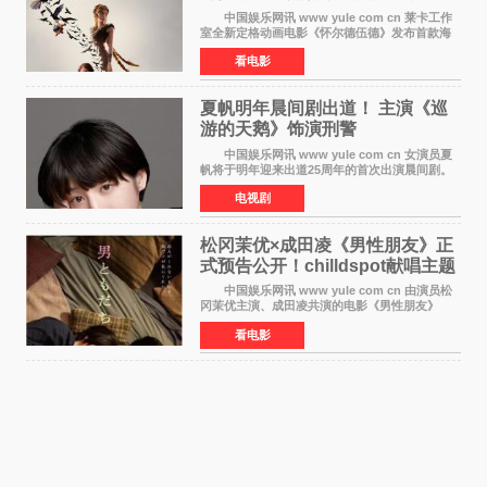
月开启
中国娱乐网讯 www yule com cn 莱卡工作
室全新定格动画电影《怀尔德伍德》发布首款海
报，女孩为找回弟弟走入黑暗、宏大的林中魔法
看电影
世界，一场关于勇气与亲情的奇幻冒险即将展
开。 本片由特
夏帆明年晨间剧出道！ 主演《巡
游的天鹅》饰演刑警
中国娱乐网讯 www yule com cn 女演员夏
帆将于明年迎来出道25周年的首次出演晨间剧。
NHK于8月4日宣布她将出演明年（2027年度）上
电视剧
半期的晨间剧《巡游的天鹅》，饰演与女主角森
田望智饰演的生
松冈茉优×成田凌《男性朋友》正
式预告公开！chilldspot献唱主题
曲​
中国娱乐网讯 www yule com cn 由演员松
冈茉优主演、成田凌共演的电影《男性朋友》
（三岛有纪子执导，11月6日上映）于8月5日公开
看电影
正式视觉图与正式预告片。同时，三人乐队
chilldspot为该片创