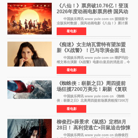
《八仙！》票房破10.76亿！登顶
2026年度动画电影票房榜 国风动
画逆袭暑期档
中国娱乐网讯 www yule com cn 据猫眼专
业版实时数据，国风动画电影《八仙！》累计票
房突破10 76亿元，超过《熊出没·年年有熊》，
看电影
暂列2026年度动画影片票房榜冠军。该片自暑期
档登陆院线以
《痴迷》女主纳瓦雷特有望加盟
新《X战警》！已与导演会面 坦
言“魔形女一直很酷”
中国娱乐网讯 www yule com cn 继萨玛拉·
维文将出演新《X战警》电影白皇后的消息后，今
年暑期档大热恐怖片《痴迷》女主角印达·纳瓦雷
看电影
特也有望加盟这部备受瞩目的漫威新作——目前
还处于有
《蜘蛛侠：崭新之日》周四提前
场狂揽7200万美元！刷新《复联
4》保持影史纪录
中国娱乐网讯 www yule com cn 《蜘蛛
侠：崭新之日》北美周四提前场票房粗报7200万
美元，创下影史单片北美提前场票房新纪录——
看电影
此前该纪录由《复仇者联盟4：终局之战》的6000
万美元保持，本
柳俊烈×薛景求《鼠惑》定档8月
28日！ 高利贷逃亡×田鼠追击惊悚
来袭
中国娱乐网讯 www yule com cn 由柳俊烈