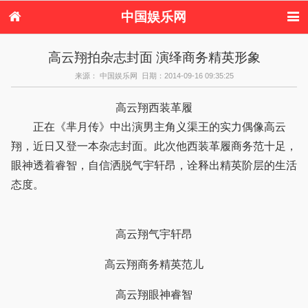
中国娱乐网
首页
新闻
女性
看电影
高云翔拍杂志封面 演绎商务精英形象
电视剧
演唱会
综艺节目
偶像活动
来源： 中国娱乐网 日期：2014-09-16 09:35:25
热周边
高云翔西装革履
正在《芈月传》中出演男主角义渠王的实力偶像高云
翔，近日又登一本杂志封面。此次他西装革履商务范十足，
眼神透着睿智，自信洒脱气宇轩昂，诠释出精英阶层的生活
态度。
高云翔气宇轩昂
高云翔商务精英范儿
高云翔眼神睿智