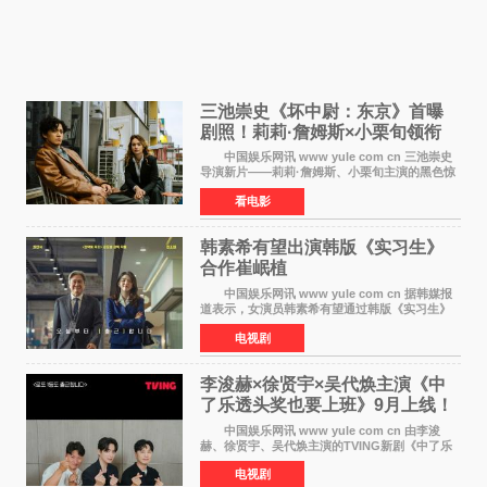
三池崇史《坏中尉：东京》首曝
剧照！莉莉·詹姆斯×小栗旬领衔
黑色惊悚再升级
中国娱乐网讯 www yule com cn 三池崇史
导演新片——莉莉·詹姆斯、小栗旬主演的黑色惊
悚电影《坏中尉：东京》首曝剧照。继阿贝尔·费
看电影
拉拉&times;哈威·凯特尔的1992年《坏中尉》和
沃纳·赫
韩素希有望出演韩版《实习生》
合作崔岷植
中国娱乐网讯 www yule com cn 据韩媒报
道表示，女演员韩素希有望通过韩版《实习生》
回归荧幕，合作前辈演员崔岷植。 根据消息
电视剧
表示，演员韩素希目前已经结束了电视剧《Y计
划》的拍摄工
李浚赫×徐贤宇×吴代焕主演《中
了乐透头奖也要上班》9月上线！
TVING先网后台
中国娱乐网讯 www yule com cn 由李浚
赫、徐贤宇、吴代焕主演的TVING新剧《中了乐
透头奖也要上班》定档9月10日播出，随后于9月
电视剧
14日起登陆tvN月火档，实现先网后台双平台播出