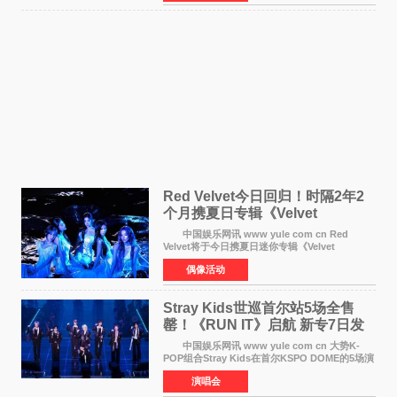
模式。 本剧改
Red Velvet今日回归！时隔2年2
个月携夏日专辑《Velvet
Summer》重启完整体活动
中国娱乐网讯 www yule com cn Red
Velvet将于今日携夏日迷你专辑《Velvet
Summer》时隔2年2个月重启完整体活动。这张
偶像活动
于8月3日发行的专辑，主打柔和成熟氛围的夏日
音乐，收录了成员们想着
Stray Kids世巡首尔站5场全售
罄！《RUN IT》启航 新专7日发
行
中国娱乐网讯 www yule com cn 大势K-
POP组合Stray Kids在首尔KSPO DOME的5场演
唱会全部售罄，为新世界巡演拉开序幕。据所属
演唱会
社JYP娱乐透露，Stray Kids于上月25至26日、
29日及本月1至2日