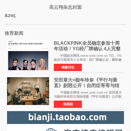
高云翔杂志封面
&zwj;
推荐新闻
BLACKPINK全员确定参加十周
年活动！YG经厂牌确认 4人完整
体合体成行
中国娱乐网讯 www yule com cn 7日，YG
娱乐方面相关人士表示：经厂牌确认后，最终确
定4名成员均将出席。YG方面最终确认了智秀、
偶像活动
JENNIE、ROS&Eacute;、LISA四位
BLACKPINK成员全员出席，使组
安田章大×能年玲奈《平行与垂
直》剧照公开！自闭症哥哥与结
婚前夕妹妹直面未来
中国娱乐网讯 www yule com cn 安田章大
与能年玲奈双主演的电影《平行与垂直》公开剧
照，该片将于8月28日上映。 本片围绕患有自
电视剧
闭症谱系障碍的哥哥大贵（安田章大 饰）与即将
结婚的妹妹