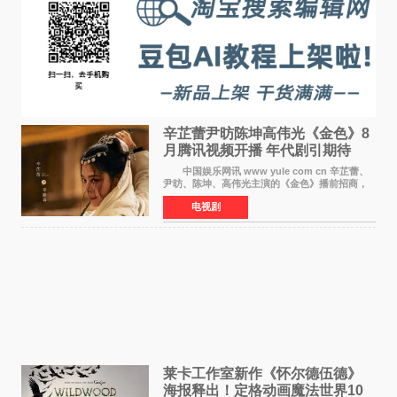
辛芷蕾尹昉陈坤高伟光《金色》8
月腾讯视频开播 年代剧引期待
中国娱乐网讯 www yule com cn 辛芷蕾、
尹昉、陈坤、高伟光主演的《金色》播前招商，
预计8月腾讯视频开播。这部年代剧汇集了众多实
电视剧
力派演员，阵容强大，引发了观众的广泛关
注。 《金色》
莱卡工作室新作《怀尔德伍德》
海报释出！定格动画魔法世界10