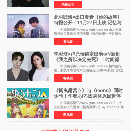
音及短信爆料，黄政民所属经纪公司于今日正式
偶像活动
发表声明，明确否认相关传闻。 公司表示，
爆料者是一名长
北村匠海×出口夏希《你的故事》
特报公开！11月27日上映 记忆与
初恋的奇幻交织
中国娱乐网讯 www yule com cn 由北村匠
海与出口夏希主演的电影《你的故事》于近日公
开特报影像，正式定档11月27日上映。 本片
看电影
改编自三秋缒同名小说，编剧由曾执笔《孤独摇
滚！》的吉田惠
李彩玟×卢允瑞确定出演tvN新剧
《我之所以决定去死》！时间循
环青春爱情来袭
中国娱乐网讯 www yule com cn 据韩媒报
道，演员李彩玟与卢允瑞确定出演tvN新剧《我之
所以决定去死》，分别担任男女主角。该剧预计
电视剧
将于明年播出，引发观众期待。 本剧改编自
NAVER同名人气
《摇曳露营△》与《mono》同时
休刊！作者あfろ因身体原因暂停
双连载
中国娱乐网讯 www yule com cn 27日，芳
文社宣布人气漫画《摇曳露营△》与《mono》将
暂停连载一段时间，原因是漫画家あfろ身体状况
电视剧
不佳。 编辑部表示：一直承蒙各位对
《mono》的喜爱，