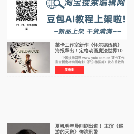
莱卡工作室新作《怀尔德伍德》
海报释出！定格动画魔法世界10
月开启
中国娱乐网讯 www yule com cn 莱卡工作
室全新定格动画电影《怀尔德伍德》发布首款海
报，女孩为找回弟弟走入黑暗、宏大的林中魔法
看电影
世界，一场关于勇气与亲情的奇幻冒险即将展
开。 本片由特
夏帆明年晨间剧出道！ 主演《巡
游的天鹅》饰演刑警