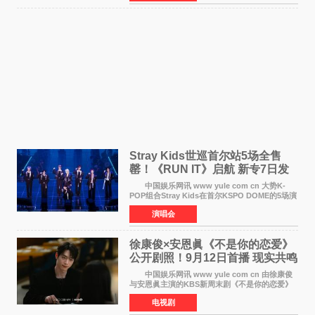
音乐，收录了成员们想着
Stray Kids世巡首尔站5场全售
罄！《RUN IT》启航 新专7日发
行
中国娱乐网讯 www yule com cn 大势K-
POP组合Stray Kids在首尔KSPO DOME的5场演
唱会全部售罄，为新世界巡演拉开序幕。据所属
演唱会
社JYP娱乐透露，Stray Kids于上月25至26日、
29日及本月1至2日
徐康俊×安恩眞《不是你的恋爱》
公开剧照！9月12日首播 现实共鸣
罗曼史来袭
中国娱乐网讯 www yule com cn 由徐康俊
与安恩眞主演的KBS新周末剧《不是你的恋爱》
于近日公开首波剧照，正式定档9月12日首
电视剧
播。 剧照中，徐康俊与安恩眞并肩而坐，眼
神中流露出复杂而微