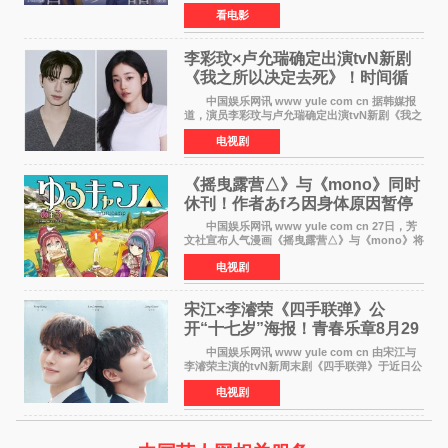
开特报影像，正式定档11月27日上映。 本片
看电影
改编自三秋缒同名小说，编剧由曾执笔《孤独摇
滚！》的吉田惠
李彩玟×卢允瑞确定出演tvN新剧
《我之所以决定去死》！时间循
环青春爱情来袭
中国娱乐网讯 www yule com cn 据韩媒报
道，演员李彩玟与卢允瑞确定出演tvN新剧《我之
所以决定去死》，分别担任男女主角。该剧预计
电视剧
将于明年播出，引发观众期待。 本剧改编自
NAVER同名人气
《摇曳露营△》与《mono》同时
休刊！作者あfろ因身体原因暂停
双连载
中国娱乐网讯 www yule com cn 27日，芳
文社宣布人气漫画《摇曳露营△》与《mono》将
暂停连载一段时间，原因是漫画家あfろ身体状况
电视剧
不佳。 编辑部表示：一直承蒙各位对
《mono》的喜爱，
宋江×李濬荣《四手联弹》公
开“十七岁”海报！青春乐章8月29
日奏响
中国娱乐网讯 www yule com cn 由宋江与
李濬荣主演的tvN新周末剧《四手联弹》于近日公
开十七岁版海报，以充满青春气息的画面再度点
电视剧
燃观众期待。 海报中，宋江与李濬荣并肩站
在音乐教室的