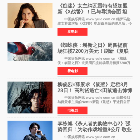
《痴迷》女主纳瓦雷特有望加盟
新《X战警》！已与导演会面 坦
言“魔形女一直很酷”
中国娱乐网讯 www yule com cn 继萨玛拉·
维文将出演新《X战警》电影白皇后的消息后，今
年暑期档大热恐怖片《痴迷》女主角印达·纳瓦雷
看电影
特也有望加盟这部备受瞩目的漫威新作——目前
还处于有
《蜘蛛侠：崭新之日》周四提前
场狂揽7200万美元！刷新《复联
4》保持影史纪录
中国娱乐网讯 www yule com cn 《蜘蛛
侠：崭新之日》北美周四提前场票房粗报7200万
美元，创下影史单片北美提前场票房新纪录——
看电影
此前该纪录由《复仇者联盟4：终局之战》的6000
万美元保持，本
柳俊烈×薛景求《鼠惑》定档8月
28日！ 高利贷逃亡×田鼠追击惊悚
来袭
中国娱乐网讯 www yule com cn 由柳俊烈
与薛景求主演的Netflix新剧《鼠惑》于近日公开
主海报，正式定档8月28日上线。 海报中，柳
电视剧
俊烈与薛景求背对背站立，各自朝向相反方向，
幽暗的色调与
李栋旭《杀人者的购物中心2》强
势回归！为动作戏增重8公斤 敬业
获赞
中国娱乐网讯 www yule com cn