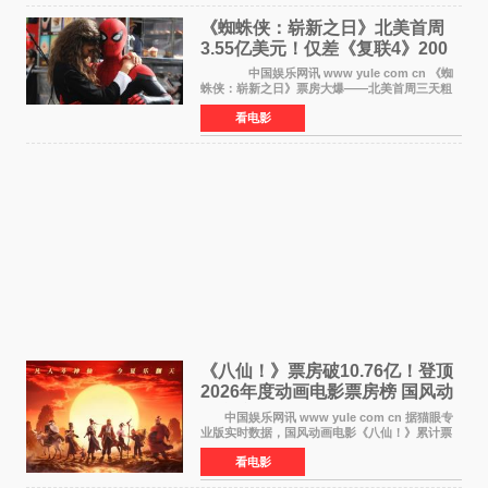
《蜘蛛侠：崭新之日》北美首周
3.55亿美元！仅差《复联4》200
万 影史第二全球开画
中国娱乐网讯 www yule com cn 《蜘
蛛侠：崭新之日》票房大爆——北美首周三天粗
报3 55亿美元，仅比影史最高北美开画《复仇者
看电影
联盟4：终局之战》的3 571亿美元少200万出头，
精报调整后仍
《八仙！》票房破10.76亿！登顶
2026年度动画电影票房榜 国风动
画逆袭暑期档
中国娱乐网讯 www yule com cn 据猫眼专
业版实时数据，国风动画电影《八仙！》累计票
房突破10 76亿元，超过《熊出没·年年有熊》，
看电影
暂列2026年度动画影片票房榜冠军。该片自暑期
档登陆院线以