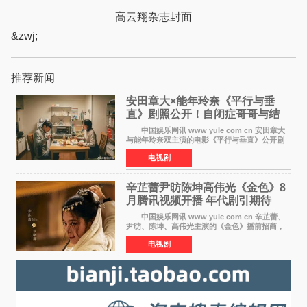
高云翔杂志封面
&zwj;
推荐新闻
安田章大×能年玲奈《平行与垂
直》剧照公开！自闭症哥哥与结
婚前夕妹妹直面未来
中国娱乐网讯 www yule com cn 安田章大
与能年玲奈双主演的电影《平行与垂直》公开剧
照，该片将于8月28日上映。 本片围绕患有自
电视剧
闭症谱系障碍的哥哥大贵（安田章大 饰）与即将
结婚的妹妹
辛芷蕾尹昉陈坤高伟光《金色》8
月腾讯视频开播 年代剧引期待
中国娱乐网讯 www yule com cn 辛芷蕾、
尹昉、陈坤、高伟光主演的《金色》播前招商，
预计8月腾讯视频开播。这部年代剧汇集了众多实
电视剧
力派演员，阵容强大，引发了观众的广泛关
注。 《金色》