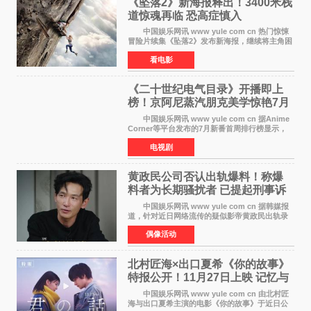
《坠落2》新海报释出！3400米栈
道惊魂再临 恐高症慎入
中国娱乐网讯 www yule com cn 热门惊悚
冒险片续集《坠落2》发布新海报，继续将主角困
于绝境高处——这一次，是摇摇欲坠的徒步栈
看电影
道。该片将于今年9月2日北美上映，恐高症患者
请提前做好心理
《二十世纪电气目录》开播即上
榜！京阿尼蒸汽朋克美学惊艳7月
新番季
中国娱乐网讯 www yule com cn 据Anime
Corner等平台发布的7月新番首周排行榜显示，
由京都动画制作的《二十世纪电气目录》在多个
电视剧
榜单中表现亮眼，位列AniLab全球TOP10第十
名。该剧改编自结
黄政民公司否认出轨爆料！称爆
料者为长期骚扰者 已提起刑事诉
讼
中国娱乐网讯 www yule com cn 据韩媒报
道，针对近日网络流传的疑似影帝黄政民出轨录
音及短信爆料，黄政民所属经纪公司于今日正式
偶像活动
发表声明，明确否认相关传闻。 公司表示，
爆料者是一名长
北村匠海×出口夏希《你的故事》
特报公开！11月27日上映 记忆与
初恋的奇幻交织
中国娱乐网讯 www yule com cn 由北村匠
海与出口夏希主演的电影《你的故事》于近日公