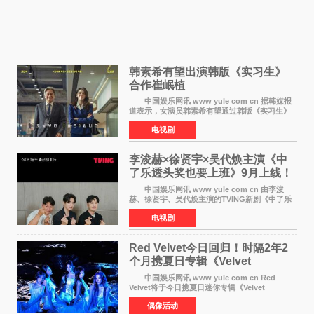
韩素希有望出演韩版《实习生》
合作崔岷植
中国娱乐网讯 www yule com cn 据韩媒报
道表示，女演员韩素希有望通过韩版《实习生》
回归荧幕，合作前辈演员崔岷植。 根据消息
电视剧
表示，演员韩素希目前已经结束了电视剧《Y计
划》的拍摄工
李浚赫×徐贤宇×吴代焕主演《中
了乐透头奖也要上班》9月上线！
TVING先网后台
中国娱乐网讯 www yule com cn 由李浚
赫、徐贤宇、吴代焕主演的TVING新剧《中了乐
透头奖也要上班》定档9月10日播出，随后于9月
电视剧
14日起登陆tvN月火档，实现先网后台双平台播出
模式。 本剧改
Red Velvet今日回归！时隔2年2
个月携夏日专辑《Velvet
Summer》重启完整体活动
中国娱乐网讯 www yule com cn Red
Velvet将于今日携夏日迷你专辑《Velvet
Summer》时隔2年2个月重启完整体活动。这张
偶像活动
于8月3日发行的专辑，主打柔和成熟氛围的夏日