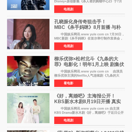
Disney+原创影集《杀人者的购物中心2》于7月
22日正式上线，由男神李栋旭主演的郑进湾以2 0
电视剧
完全体强势回归。该剧第一季曾被《纽约时报》
评选为全球最佳影集之一
孔晓振化身传奇狙击手！
MBC《杀手妈咪》8月首播 与朴
恩斌展开收视对决
中国娱乐网讯 www yule com cn 7月30日，
MBC新剧《杀手妈咪》在首尔举行制作发表会，
主演孔晓振、郑准元、李相二、无真星、崔宇
电视剧
成、李银泉等人一同出席，为新剧宣传造势。这
是孔晓振继《毛骨
柳乐优弥×松村北斗《九条的大
罪》电影化！明年1月上映 剧集伏
笔将全面揭晓
中国娱乐网讯 www yule com cn 由演员
柳乐优弥主演的Netflix人气连续剧《九条的大
罪》正式宣布改编为电影，将于明年1月8日全国
看电影
上映。柳乐优弥与SixTONES松村北斗再度联
手，为观众带来这部
《好，离婚吧》主海报公开！
KBS新水木剧8月19日开播 真实
离婚体验记来袭
中国娱乐网讯 www yule com cn 由主演
KBS Drama新水木剧《好，离婚吧》于近日公开
主海报，正式进入开播倒计时。 海报中，男
电视剧
女主角背对背站立，各自望向不同方向，中央的
空白与冷漠的表情