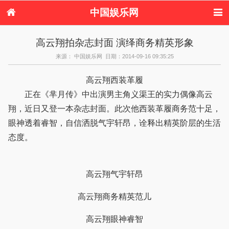
中国娱乐网
首页
新闻
女性
看电影
高云翔拍杂志封面 演绎商务精英形象
电视剧
演唱会
综艺节目
偶像活动
来源： 中国娱乐网 日期：2014-09-16 09:35:25
热周边
高云翔西装革履
正在《芈月传》中出演男主角义渠王的实力偶像高云
翔，近日又登一本杂志封面。此次他西装革履商务范十足，
眼神透着睿智，自信洒脱气宇轩昂，诠释出精英阶层的生活
态度。
高云翔气宇轩昂
高云翔商务精英范儿
高云翔眼神睿智