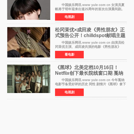
中国娱乐网讯 www yule com cn 女演员夏
帆将于明年迎来出道25周年的首次出演晨间剧。
NHK于8月4日宣布她将出演明年（2027年度）上
电视剧
半期的晨间剧《巡游的天鹅》，饰演与女主角森
田望智饰演的生
松冈茉优×成田凌《男性朋友》正
式预告公开！chilldspot献唱主题
曲​
中国娱乐网讯 www yule com cn 由演员松
冈茉优主演、成田凌共演的电影《男性朋友》
（三岛有纪子执导，11月6日上映）于8月5日公开
看电影
正式视觉图与正式预告片。同时，三人乐队
chilldspot为该片创
《黑球》北美定档10月16日！
Netflix创下最长院线窗口期 戛纳
最佳导演加持
中国娱乐网讯 www yule com cn 今年戛纳
电影节备受好评的历史 同性 剧情片《黑球》拿下
Netflix美国发行电影的最长院线放映期——该片
电视剧
最新定档今年10月16日美国影院上映（此前定档
11月6日，如