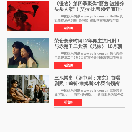
《怪物》第四季聚焦“丽兹·波顿斧
头杀人案”！艾拉·比蒂领衔 查理·
汉纳姆、莎拉·保
中国娱乐网讯 www yule com cn Netflix真
实罪案系列剧集《怪物》第四季首曝海报与剧
照，聚焦鹅妈妈童谣亦有记载的著名血腥杀人案
电视剧
——丽兹·波顿砍死生父与继母案。 本季由艾
拉·比蒂饰
荣仓奈奈时隔12年再主演日剧！
与赤楚卫二共演《兄妹》 10月朝
日新档开播
中国娱乐网讯 www yule com cn 荣仓奈奈
与赤楚卫二于8月3日官宣将共同主演朝日电视台
日剧《兄妹》（10月开播，每周六晚10点播
电视剧
出）。这也是荣仓奈奈继TBS剧集《为了N》之
后，暌违12年再度担
三池崇史《坏中尉：东京》首曝
剧照！莉莉·詹姆斯×小栗旬领衔
黑色惊悚再升级
中国娱乐网讯 www yule com cn 三池崇史
导演新片——莉莉·詹姆斯、小栗旬主演的黑色惊
悚电影《坏中尉：东京》首曝剧照。继阿贝尔·费
看电影
拉拉&times;哈威·凯特尔的1992年《坏中尉》和
沃纳·赫