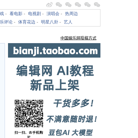
戏
-
看电影
-
电视剧
-
演唱会
-
热周边
乐评论
-
体育花边
-
明星八卦
-
艺人