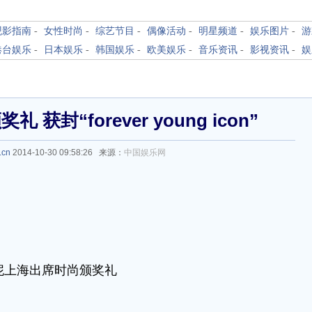
观影指南
-
女性时尚
-
综艺节目
-
偶像活动
-
明星频道
-
娱乐图片
-
游
港台娱乐
-
日本娱乐
-
韩国娱乐
-
欧美娱乐
-
音乐资讯
-
影视资讯
-
娱
封“forever young icon”
.cn
2014-10-30 09:58:26 来源：
中国娱乐网
妮上海出席时尚颁奖礼