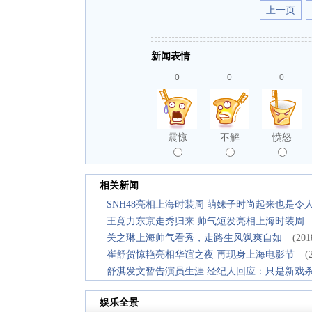
上一页
新闻表情
0
0
0
震惊
不解
愤怒
相关新闻
SNH48亮相上海时装周 萌妹子时尚起来也是令
王竟力东京走秀归来 帅气短发亮相上海时装周
关之琳上海帅气看秀，走路生风飒爽自如
(201
崔舒贺惊艳亮相华谊之夜 再现身上海电影节
(
舒淇发文暂告演员生涯 经纪人回应：只是新戏