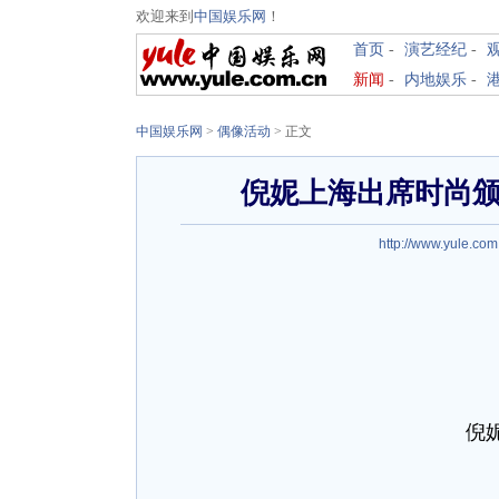
欢迎来到
中国娱乐网
！
首页
-
演艺经纪
-
新闻
-
内地娱乐
-
中国娱乐网
>
偶像活动
> 正文
倪妮上海出席时尚颁奖礼 获
http://www.yule.com
倪