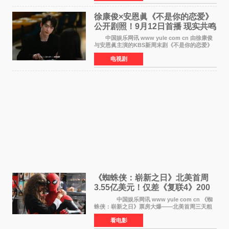
29日及本月1至2日
徐康俊×安恩眞《不是你的恋爱》
公开剧照！9月12日首播 现实共鸣
罗曼史来袭
中国娱乐网讯 www yule com cn 由徐康俊
与安恩眞主演的KBS新周末剧《不是你的恋爱》
于近日公开首波剧照，正式定档9月12日首
电视剧
播。 剧照中，徐康俊与安恩眞并肩而坐，眼
神中流露出复杂而微
《蜘蛛侠：崭新之日》北美首周
3.55亿美元！仅差《复联4》200
万 影史第二全球开画
中国娱乐网讯 www yule com cn 《蜘
蛛侠：崭新之日》票房大爆——北美首周三天粗
报3 55亿美元，仅比影史最高北美开画《复仇者
看电影
联盟4：终局之战》的3 571亿美元少200万出头，
精报调整后仍