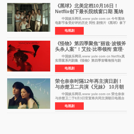
《黑球》北美定档10月16日！
Netflix创下最长院线窗口期 戛纳
最佳导演加持
中国娱乐网讯 www yule com cn 今年戛纳
电影节备受好评的历史 同性 剧情片《黑球》拿下
Netflix美国发行电影的最长院线放映期——该片
电视剧
最新定档今年10月16日美国影院上映（此前定档
11月6日，如
《怪物》第四季聚焦“丽兹·波顿斧
头杀人案”！艾拉·比蒂领衔 查理·
汉纳姆、莎拉·保
中国娱乐网讯 www yule com cn Netflix真
实罪案系列剧集《怪物》第四季首曝海报与剧
照，聚焦鹅妈妈童谣亦有记载的著名血腥杀人案
电视剧
——丽兹·波顿砍死生父与继母案。 本季由艾
拉·比蒂饰
荣仓奈奈时隔12年再主演日剧！
与赤楚卫二共演《兄妹》 10月朝
日新档开播
中国娱乐网讯 www yule com cn 荣仓奈奈
与赤楚卫二于8月3日官宣将共同主演朝日电视台
日剧《兄妹》（10月开播，每周六晚10点播
电视剧
出）。这也是荣仓奈奈继TBS剧集《为了N》之
后，暌违12年再度担