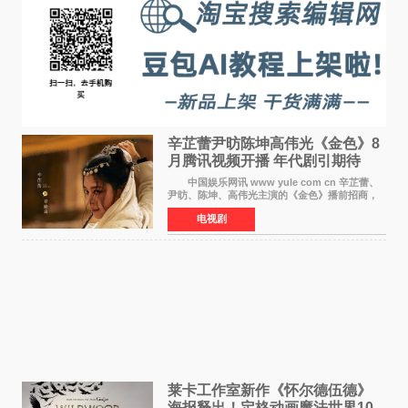
辛芷蕾尹昉陈坤高伟光《金色》8
月腾讯视频开播 年代剧引期待
中国娱乐网讯 www yule com cn 辛芷蕾、
尹昉、陈坤、高伟光主演的《金色》播前招商，
预计8月腾讯视频开播。这部年代剧汇集了众多实
电视剧
力派演员，阵容强大，引发了观众的广泛关
注。 《金色》
莱卡工作室新作《怀尔德伍德》
海报释出！定格动画魔法世界10