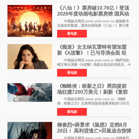
《八仙！》票房破10.76亿！登顶
2026年度动画电影票房榜 国风动
画逆袭暑期档
中国娱乐网讯 www yule com cn 据猫眼专
业版实时数据，国风动画电影《八仙！》累计票
房突破10 76亿元，超过《熊出没·年年有熊》，
看电影
暂列2026年度动画影片票房榜冠军。该片自暑期
档登陆院线以
《痴迷》女主纳瓦雷特有望加盟
新《X战警》！已与导演会面 坦
言“魔形女一直很酷”
中国娱乐网讯 www yule com cn 继萨玛拉·
维文将出演新《X战警》电影白皇后的消息后，今
年暑期档大热恐怖片《痴迷》女主角印达·纳瓦雷
看电影
特也有望加盟这部备受瞩目的漫威新作——目前
还处于有
《蜘蛛侠：崭新之日》周四提前
场狂揽7200万美元！刷新《复联
4》保持影史纪录
中国娱乐网讯 www yule com cn 《蜘蛛
侠：崭新之日》北美周四提前场票房粗报7200万
美元，创下影史单片北美提前场票房新纪录——
看电影
此前该纪录由《复仇者联盟4：终局之战》的6000
万美元保持，本
柳俊烈×薛景求《鼠惑》定档8月
28日！ 高利贷逃亡×田鼠追击惊悚
来袭
中国娱乐网讯 www yule com cn 由柳俊烈