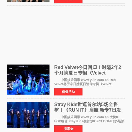
模式。 本剧改
Red Velvet今日回归！时隔2年2
个月携夏日专辑《Velvet
Summer》重启完整体活动
中国娱乐网讯 www yule com cn Red
Velvet将于今日携夏日迷你专辑《Velvet
Summer》时隔2年2个月重启完整体活动。这张
偶像活动
于8月3日发行的专辑，主打柔和成熟氛围的夏日
音乐，收录了成员们想着
Stray Kids世巡首尔站5场全售
罄！《RUN IT》启航 新专7日发
行
中国娱乐网讯 www yule com cn 大势K-
POP组合Stray Kids在首尔KSPO DOME的5场演
唱会全部售罄，为新世界巡演拉开序幕。据所属
演唱会
社JYP娱乐透露，Stray Kids于上月25至26日、