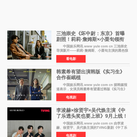
三池崇史《坏中尉：东京》首曝
剧照！莉莉·詹姆斯×小栗旬领衔
黑色惊悚再升级
中国娱乐网讯 www yule com cn 三池崇史
导演新片——莉莉·詹姆斯、小栗旬主演的黑色惊
悚电影《坏中尉：东京》首曝剧照。继阿贝尔·费
看电影
拉拉&times;哈威·凯特尔的1992年《坏中尉》和
沃纳·赫
韩素希有望出演韩版《实习生》
合作崔岷植
中国娱乐网讯 www yule com cn 据韩媒报
道表示，女演员韩素希有望通过韩版《实习生》
回归荧幕，合作前辈演员崔岷植。 根据消息
电视剧
表示，演员韩素希目前已经结束了电视剧《Y计
划》的拍摄工
李浚赫×徐贤宇×吴代焕主演《中
了乐透头奖也要上班》9月上线！
TVING先网后台
中国娱乐网讯 www yule com cn 由李浚
赫、徐贤宇、吴代焕主演的TVING新剧《中了乐
透头奖也要上班》定档9月10日播出，随后于9月
电视剧
14日起登陆tvN月火档，实现先网后台双平台播出