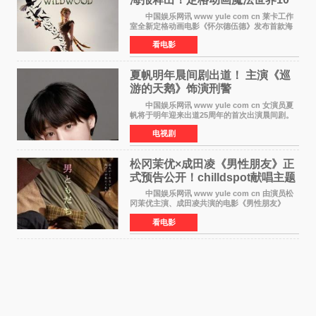
月开启
中国娱乐网讯 www yule com cn 莱卡工作
室全新定格动画电影《怀尔德伍德》发布首款海
报，女孩为找回弟弟走入黑暗、宏大的林中魔法
看电影
世界，一场关于勇气与亲情的奇幻冒险即将展
开。 本片由特
夏帆明年晨间剧出道！ 主演《巡
游的天鹅》饰演刑警
中国娱乐网讯 www yule com cn 女演员夏
帆将于明年迎来出道25周年的首次出演晨间剧。
NHK于8月4日宣布她将出演明年（2027年度）上
电视剧
半期的晨间剧《巡游的天鹅》，饰演与女主角森
田望智饰演的生
松冈茉优×成田凌《男性朋友》正
式预告公开！chilldspot献唱主题
曲​
中国娱乐网讯 www yule com cn 由演员松
冈茉优主演、成田凌共演的电影《男性朋友》
（三岛有纪子执导，11月6日上映）于8月5日公开
看电影
正式视觉图与正式预告片。同时，三人乐队
chilldspot为该片创