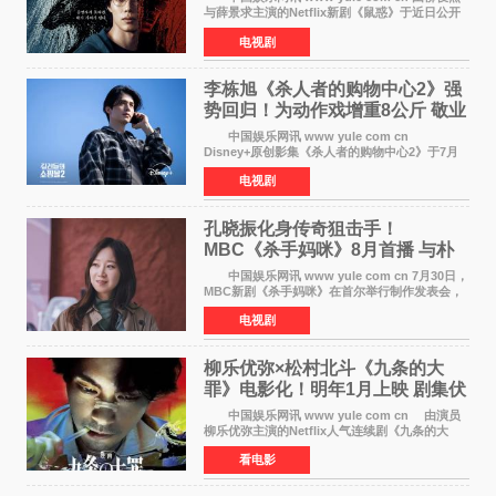
与薛景求主演的Netflix新剧《鼠惑》于近日公开
主海报，正式定档8月28日上线。 海报中，柳
电视剧
俊烈与薛景求背对背站立，各自朝向相反方向，
幽暗的色调与
李栋旭《杀人者的购物中心2》强
势回归！为动作戏增重8公斤 敬业
获赞
中国娱乐网讯 www yule com cn
Disney+原创影集《杀人者的购物中心2》于7月
22日正式上线，由男神李栋旭主演的郑进湾以2 0
电视剧
完全体强势回归。该剧第一季曾被《纽约时报》
评选为全球最佳影集之一
孔晓振化身传奇狙击手！
MBC《杀手妈咪》8月首播 与朴
恩斌展开收视对决
中国娱乐网讯 www yule com cn 7月30日，
MBC新剧《杀手妈咪》在首尔举行制作发表会，
主演孔晓振、郑准元、李相二、无真星、崔宇
电视剧
成、李银泉等人一同出席，为新剧宣传造势。这
是孔晓振继《毛骨
柳乐优弥×松村北斗《九条的大
罪》电影化！明年1月上映 剧集伏
笔将全面揭晓
中国娱乐网讯 www yule com cn 由演员
柳乐优弥主演的Netflix人气连续剧《九条的大
罪》正式宣布改编为电影，将于明年1月8日全国
看电影
上映。柳乐优弥与SixTONES松村北斗再度联
手，为观众带来这部