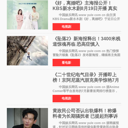
《好，离婚吧》主海报公开！
KBS新水木剧8月19日开播 真实
离婚体验记来袭
中国娱乐网讯 www yule com cn 由主演
KBS Drama新水木剧《好，离婚吧》于近日公开
主海报，正式进入开播倒计时。 海报中，男
电视剧
女主角背对背站立，各自望向不同方向，中央的
空白与冷漠的表情
《坠落2》新海报释出！3400米栈
道惊魂再临 恐高症慎入
中国娱乐网讯 www yule com cn 热门惊悚
冒险片续集《坠落2》发布新海报，继续将主角困
于绝境高处——这一次，是摇摇欲坠的徒步栈
看电影
道。该片将于今年9月2日北美上映，恐高症患者
请提前做好心理
《二十世纪电气目录》开播即上
榜！京阿尼蒸汽朋克美学惊艳7月
新番季
中国娱乐网讯 www yule com cn 据Anime
Corner等平台发布的7月新番首周排行榜显示，
由京都动画制作的《二十世纪电气目录》在多个
电视剧
榜单中表现亮眼，位列AniLab全球TOP10第十
名。该剧改编自结
黄政民公司否认出轨爆料！称爆
料者为长期骚扰者 已提起刑事诉
讼
中国娱乐网讯 www yule com cn 据韩媒报
道，针对近日网络流传的疑似影帝黄政民出轨录