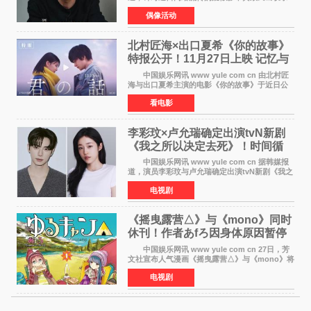
音及短信爆料，黄政民所属经纪公司于今日正式
偶像活动
发表声明，明确否认相关传闻。 公司表示，
爆料者是一名长
北村匠海×出口夏希《你的故事》
特报公开！11月27日上映 记忆与
初恋的奇幻交织
中国娱乐网讯 www yule com cn 由北村匠
海与出口夏希主演的电影《你的故事》于近日公
开特报影像，正式定档11月27日上映。 本片
看电影
改编自三秋缒同名小说，编剧由曾执笔《孤独摇
滚！》的吉田惠
李彩玟×卢允瑞确定出演tvN新剧
《我之所以决定去死》！时间循
环青春爱情来袭
中国娱乐网讯 www yule com cn 据韩媒报
道，演员李彩玟与卢允瑞确定出演tvN新剧《我之
所以决定去死》，分别担任男女主角。该剧预计
电视剧
将于明年播出，引发观众期待。 本剧改编自
NAVER同名人气
《摇曳露营△》与《mono》同时
休刊！作者あfろ因身体原因暂停
双连载
中国娱乐网讯 www yule com cn 27日，芳
文社宣布人气漫画《摇曳露营△》与《mono》将
暂停连载一段时间，原因是漫画家あfろ身体状况
电视剧
不佳。 编辑部表示：一直承蒙各位对
《mono》的喜爱，