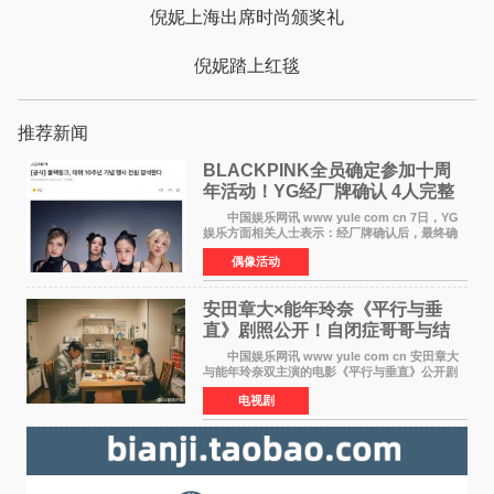
倪妮上海出席时尚颁奖礼
倪妮踏上红毯
推荐新闻
BLACKPINK全员确定参加十周
年活动！YG经厂牌确认 4人完整
体合体成行
中国娱乐网讯 www yule com cn 7日，YG
娱乐方面相关人士表示：经厂牌确认后，最终确
定4名成员均将出席。YG方面最终确认了智秀、
偶像活动
JENNIE、ROS&Eacute;、LISA四位
BLACKPINK成员全员出席，使组
安田章大×能年玲奈《平行与垂
直》剧照公开！自闭症哥哥与结
婚前夕妹妹直面未来
中国娱乐网讯 www yule com cn 安田章大
与能年玲奈双主演的电影《平行与垂直》公开剧
照，该片将于8月28日上映。 本片围绕患有自
电视剧
闭症谱系障碍的哥哥大贵（安田章大 饰）与即将
结婚的妹妹