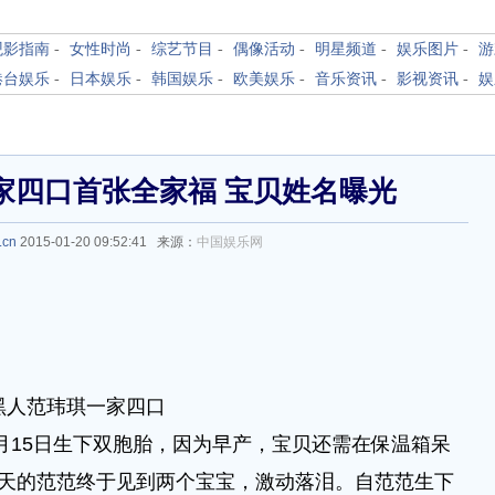
观影指南
-
女性时尚
-
综艺节目
-
偶像活动
-
明星频道
-
娱乐图片
-
游
港台娱乐
-
日本娱乐
-
韩国娱乐
-
欧美娱乐
-
音乐资讯
-
影视资讯
-
娱
家四口首张全家福 宝贝姓名曝光
.cn
2015-01-20 09:52:41 来源：
中国娱乐网
黑人范玮琪一家四口
15日生下双胞胎，因为早产，宝贝还需在保温箱呆
三天的范范终于见到两个宝宝，激动落泪。自范范生下