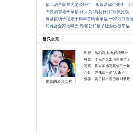
颖儿晒全家福为老公庆生：永远爱你付先生
(2
关悦晒雪地全家福 佟大为“葵花籽脸”搞笑抢镜
黄圣依杨子结婚十周年首晒全家福 一家四口温
马雅舒全家福曝光 称老公和孩子让自己很幸福