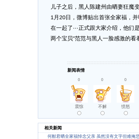
儿子之后，黑人陈建州由晒妻狂魔
1月20日，微博贴出首张全家福，并
在一起了⋯正式跟大家介绍，他们是"璿飞"
两个宝贝”范范与黑人一脸感激的看
新闻表情
0
0
0
震惊
不解
愤怒
相关新闻
何猷君晒全家福悼念父亲 虽然没有文字但难掩