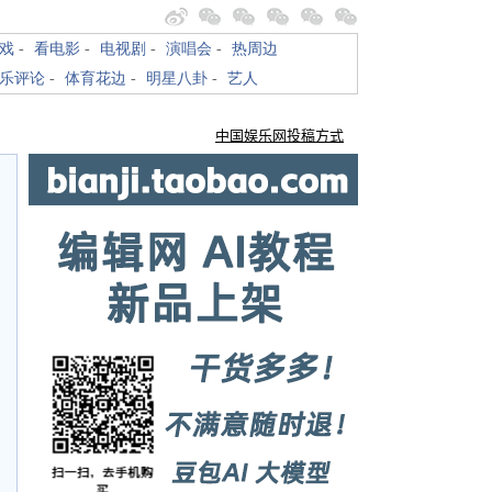
戏
-
看电影
-
电视剧
-
演唱会
-
热周边
乐评论
-
体育花边
-
明星八卦
-
艺人