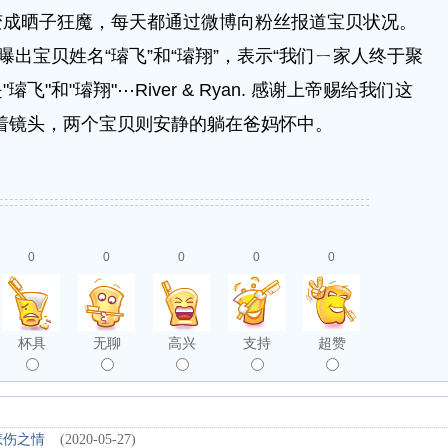
变成晒子狂魔，每天都通过微博向粉丝报道宝贝状况。
曝出宝贝姓名“璿飞”和“璿翔”，表示“我们ㄧ家人终于聚
和"璿翔"⋯River & Ryan. 感谢上帝赐给我们这
着镜头，两个宝贝则安静的躺在爸妈怀中。
0
0
0
0
0
杯具
无聊
高兴
支持
超赞
悲伤之情
(2020-05-27)