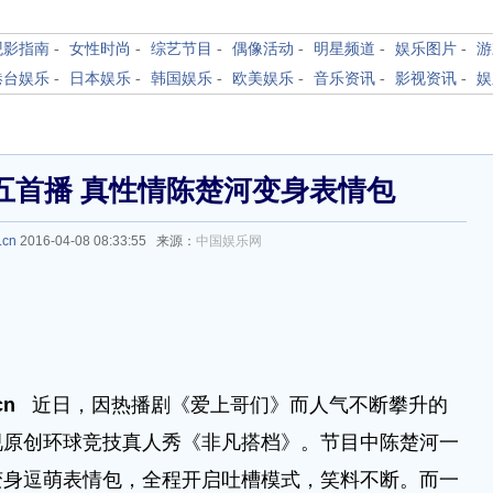
观影指南
-
女性时尚
-
综艺节目
-
偶像活动
-
明星频道
-
娱乐图片
-
游
港台娱乐
-
日本娱乐
-
韩国娱乐
-
欧美娱乐
-
音乐资讯
-
影视资讯
-
娱
五首播 真性情陈楚河变身表情包
.cn
2016-04-08 08:33:55 来源：
中国娱乐网
.cn
近日，因热播剧《爱上哥们》而人气不断攀升的
视原创环球竞技真人秀《非凡搭档》。节目中陈楚河一
变身逗萌表情包，全程开启吐槽模式，笑料不断。而一