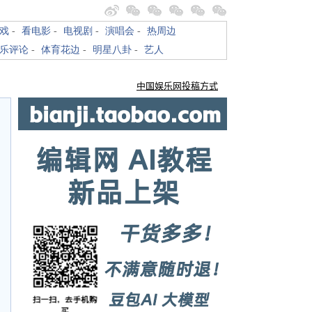
戏
-
看电影
-
电视剧
-
演唱会
-
热周边
乐评论
-
体育花边
-
明星八卦
-
艺人