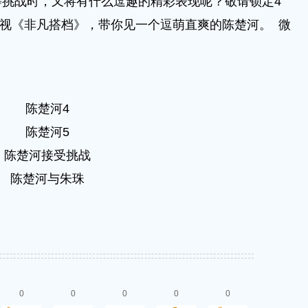
挑战时，又将有什么逗趣的精彩表现呢？敬请锁定4
苏卫视《非凡搭档》，带你见一个逗萌直爽的陈楚河。 微
陈楚河4
陈楚河5
陈楚河接受挑战
陈楚河与朱珠
0
0
0
0
0