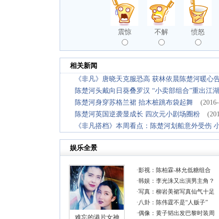
震惊
不解
愤怒
相关新闻
《非凡》唐晓天克服恐高 获林依晨陈楚河暖心
陈楚河头戴向日葵叠罗汉 “小卖部组合”重出江
陈楚河身穿苏格兰裙 抬木桩跳布袋起舞
(2016-
陈楚河英国逆袭显成长 四次元小剧场圈粉
(20
《非凡搭档》本周看点：陈楚河划船意外受伤 