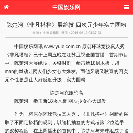
中国娱乐网
首页
新闻
女性
看电影
陈楚河《非凡搭档》展绝技 四次元少年实力圈粉
电视剧
演唱会
综艺节目
偶像活动
来源： 中国娱乐网 日期：2016-04-11 08:37:43
热周边
中国娱乐网讯 www.yule.com.cn 原创环球竞技真人秀
《非凡搭档》已于上周五晚在江苏卫视全国首播。首期节目
中，陈楚河大展绝技，关键时刻一拳击断18层木板，超
man的举动让网友们少女心大爆发。而他又萌又耿直的四次
元个性更是让人好感度升级，实力圈粉。
陈楚河克服恐高
陈楚河一拳击断18块木板 网友少女心大爆发
作为一档原创环球竞技真人秀，《非凡搭档》创新的采
取了不固定搭档的规则，以随机抽签的方式考验12位选手
的默契程度。在上周播出的首集中，陈楚河与朱珠组成了临