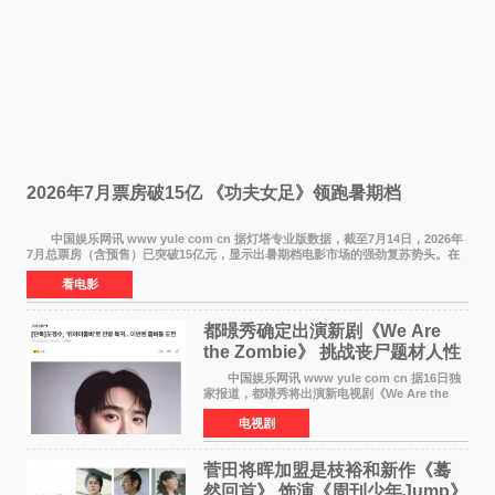
2026年7月票房破15亿 《功夫女足》领跑暑期档
中国娱乐网讯 www yule com cn 据灯塔专业版数据，截至7月14日，2026年
7月总票房（含预售）已突破15亿元，显示出暑期档电影市场的强劲复苏势头。在
众多上映影片中，《功夫女足》《小黄人与大
看电影
都暻秀确定出演新剧《We Are
the Zombie》 挑战丧尸题材人性
喜剧
中国娱乐网讯 www yule com cn 据16日独
家报道，都暻秀将出演新电视剧《We Are the
Zombie》，在剧中饰演主演金仁钟一角，挑战与
电视剧
以往丧尸题材截然不同的人性喜剧。 新剧
《We Are t
菅田将晖加盟是枝裕和新作《蓦
然回首》 饰演《周刊少年Jump》