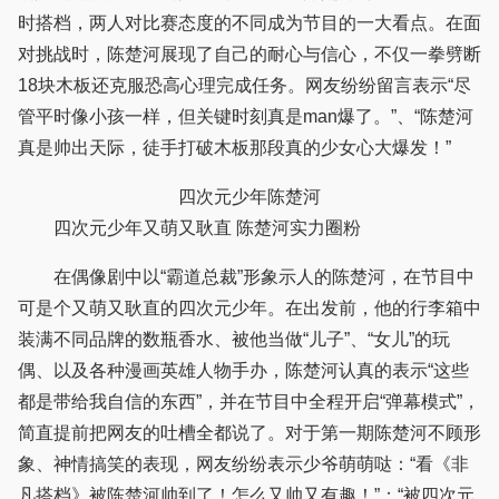
时搭档，两人对比赛态度的不同成为节目的一大看点。在面
对挑战时，陈楚河展现了自己的耐心与信心，不仅一拳劈断
18块木板还克服恐高心理完成任务。网友纷纷留言表示“尽
管平时像小孩一样，但关键时刻真是man爆了。”、“陈楚河
真是帅出天际，徒手打破木板那段真的少女心大爆发！”
四次元少年陈楚河
四次元少年又萌又耿直 陈楚河实力圈粉
在偶像剧中以“霸道总裁”形象示人的陈楚河，在节目中
可是个又萌又耿直的四次元少年。在出发前，他的行李箱中
装满不同品牌的数瓶香水、被他当做“儿子”、“女儿”的玩
偶、以及各种漫画英雄人物手办，陈楚河认真的表示“这些
都是带给我自信的东西”，并在节目中全程开启“弹幕模式”，
简直提前把网友的吐槽全都说了。对于第一期陈楚河不顾形
象、神情搞笑的表现，网友纷纷表示少爷萌萌哒：“看《非
凡搭档》被陈楚河帅到了！怎么又帅又有趣！”；“被四次元