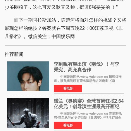
少爷圈粉了，这么可爱又耿直又帅，挺进8强妥妥的 ！”
而下一期阿拉斯加站，陈楚河将面对怎样的挑战？又将
展现怎样的绝技？答案就在下周五晚22：00江苏卫视《非
凡搭档》。微信关注：中国娱乐网
推荐新闻
李到晛有望出演《南伐》！与李
秉宪、高允真合作
中国娱乐网讯 www yule com cn 据韩媒报
道，演员李到晛有望出演动作古装电影《南
伐》，与李秉宪、高允真合作，引发关注。
看电影
该片为动作古装片，讲述朝鲜初期，为了解救被
倭寇绑走的俘虏，9
诺兰《奥德赛》全球首周狂揽2.64
亿美元！创导演生涯最高开画纪
录
中国娱乐网讯 www yule com cn 克里斯托
弗·诺兰执导的史诗巨制《奥德赛》于7月17日全
球上映，首周末票房表现远超预期——北美首周
看电影
三天粗报1 245亿美元（开画3919馆），全球首周
2 641亿美元