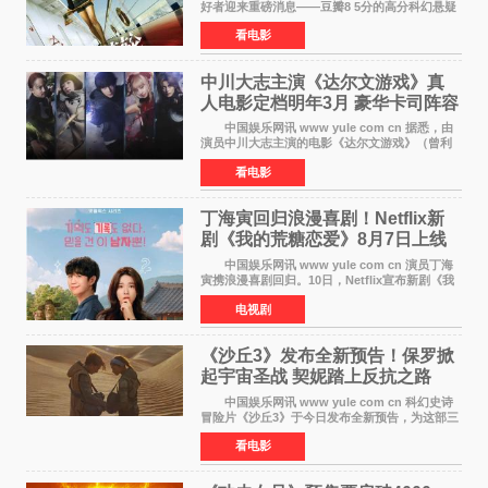
好者迎来重磅消息——豆瓣8 5分的高分科幻悬疑
电影《恐怖游轮》正式宣布定档7月17日在内地上
看电影
映。这部由英国导演克里斯托弗·史密斯执导、惊
悚片女王梅
中川大志主演《达尔文游戏》真
人电影定档明年3月 豪华卡司阵容
公开
中国娱乐网讯 www yule com cn 据悉，由
演员中川大志主演的电影《达尔文游戏》（曾利
文彦执导）将于明年3月12日上映，该消息于7月9
看电影
日公布。 本片为累计发行量突破1000万册的
同名漫画的真
丁海寅回归浪漫喜剧！Netflix新
剧《我的荒糖恋爱》8月7日上线
中国娱乐网讯 www yule com cn 演员丁海
寅携浪漫喜剧回归。10日，Netflix宣布新剧《我
的荒糖恋爱》将于下月7日上线。 《我的荒糖
电视剧
恋爱》是一部浪漫喜剧，讲述患上失忆症的检察
官高恩彩与
《沙丘3》发布全新预告！保罗掀
起宇宙圣战 契妮踏上反抗之路
中国娱乐网讯 www yule com cn 科幻史诗
冒险片《沙丘3》于今日发布全新预告，为这部三
部曲最终章揭开神秘面纱。预告中展现了17年过
看电影
去后，保罗·厄崔迪以穆阿迪布之名登基称帝，发
动了一场