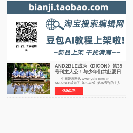
AND2BLE成为《DICON》第35
号刊主人公！与少年们共赴夏日
之约
中国娱乐网讯 www yule com cn
AND2BLE成为了《DICON》第35号刊的主人
公，本期标题为And The Summer。作为出道后
偶像活动
首次担任杂志画报主角的完整体，AND2BLE用清
澈的少年感与全新的夏天相遇了