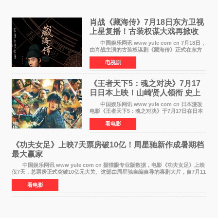
肖战《藏海传》7月18日东方卫视
上星复播！古装权谋大戏再掀收
视热潮
中国娱乐网讯 www yule com cn 7月18日，
由肖战主演的古装权谋剧《藏海传》正式在东方
卫视上星复播，引发广泛关注。该剧此前已在网
电视剧
络平台播出，凭借精良制作和紧凑剧情收获不俗
口碑，此次上
《王者天下5：魂之对决》7月17
日日本上映！山崎贤人领衔 史上
最大“函谷关防卫战”
中国娱乐网讯 www yule com cn 日本漫改
电影《王者天下5：魂之对决》于7月17日在日本
全国上映。这部由佐藤信介执导、山崎贤人主演
看电影
的历史动作片，改编自原泰久同名人气漫画，继
续讲述信和漂
《功夫女足》上映7天票房破10亿！周星驰新作成暑期档
最大赢家
中国娱乐网讯 www yule com cn 据猫眼专业版数据，电影《功夫女足》上映
仅7天，总票房正式突破10亿元大关。这部由周星驰自编自导的喜剧大片，自7月11
日公映以来便展现出惊人的市场统治力。
看电影