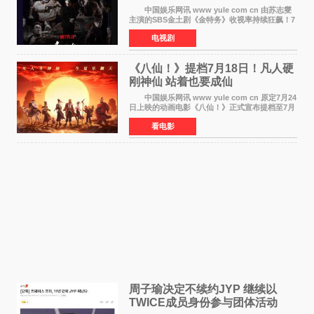
剧新纪录诞生
中国娱乐网讯 www yule com cn 由苏志燮
主演的SBS金土剧《金特务》收视率持续狂飙！7
月11日播出的第6集全国平均收视率高达22 3%，
电视剧
瞬间最高更冲上26 4%，不仅再度刷新自身纪
录，更稳坐同时段
《八仙！》提档7月18日！凡人硬
刚神仙 站着也要成仙
中国娱乐网讯 www yule com cn 原定7月24
日上映的动画电影《八仙！》正式宣布提档至7月
18日。这部国风动画大片将八仙过海，各显神通
看电影
这句刻在国人DNA里的俗语玩出了新花样——影
片讲述凡人
周子瑜决定不续约JYP 继续以
TWICE成员身份参与团体活动