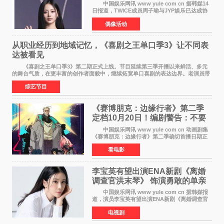
中国娱乐网讯 www yule com cn 据韩媒14
日报道，TWICE成员周子瑜与JYP娱乐已达成协
议，不再续签个人专属合约，但她将继续参与
偶像活动
TWICE的完整团体活动。 周子瑜于2015年通
过生存节目《SIXTE
从职业经历到地域记忆，《喜剧之王单口季3》让不同表
达被看见
《喜剧之王单口季3》第二期正式上线。节目延续第三季开播以来鲜活、多元
的舞台气质，在更丰富的创作者面貌中，继续拓宽单口喜剧的表达边界。老演员带
着更加成熟的文本与舞台掌控回归，新面孔则
综艺节目
《赛博朋克：边缘行者》第二季
定档10月20日！编剧警告：不要
对角色投入太深
中国娱乐网讯 www yule com cn 动画剧集
《赛博朋克：边缘行者》第二季确切首播日期正
式敲定——将于10月20日在Netflix全球上线。此
看电影
前，Netflix韩国官方账号曾短暂出现这一日期信
息，随后迅
李宝英有望出演ENA新剧《离婚
调查官洪末琴》 饰演勇敢的单亲
妈妈家事调查官
中国娱乐网讯 www yule com cn 据韩媒报
道，演员李宝英有望出演ENA新剧《离婚调查官
洪末琴》女主角，引发观众期待。 李宝英在
电视剧
剧中饰演家庭法院家事调查官洪末琴一角——即
使在极限状况