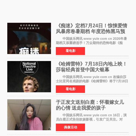
《痴迷》定档7月24日！惊悚爱情
风暴席卷暑期档 年度恐怖黑马预
定
中国娱乐网讯 www yule com cn 2026年暑
期档又添重磅选手！万众期待的恐怖电影《痴
迷》今日正式官宣定档，将于7月24日登陆内地各
看电影
大院线。这部被业内专家誉为新世代爆款恐怖电
影的作品，将为
《哈姆雷特》7月18日内地上映！
莎翁经典首登中国大银幕
中国娱乐网讯 www yule com cn 改编自莎
士比亚同名戏剧的电影《哈姆雷特》将于7月18日
在中国内地上映。这部跨越四百年的文学经典被
看电影
搬上大银幕，为观众带来一场视觉与听觉的双重
盛宴。 《
于正发文送别白鹿：怀着嫁女儿
的心情 送走我爱的孩子
中国娱乐网讯 www yule com cn 16日，演
员白鹿正式告别欢娱影视，引发广泛关注。对
此，欢娱影视创始人于正在社交平台发文回应，
偶像活动
字里行间流露不舍与祝福。 于正透露，以前
每次有演员到期不