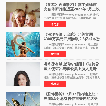
《夜莺》再遭改档！范宁姐妹首
次合体新片推迟至2027年3月上映
中国娱乐网讯www yule com cn 达科塔·范
宁与艾丽·范宁姐妹俩首次真正合体的电影《夜
莺》再度改档，从原定的2027年2月12日推迟至
看电影
同年3月19日北美上映，片方希望借此利用春假档
期争取更多年轻
《海洋奇缘：启航》北美首周
4300万美元开局惨淡 2.5亿成本恐
巨亏1亿
中国娱乐网讯 www yule com cn 迪士尼真
人电影《海洋奇缘：启航》北美首周末三天仅收
4300万美元（开画3827馆），中国内地首周票房
看电影
仅840万元人民币，全球开画票房约9500万美
元，远低于业内
洪华莲有望出演tvN新剧《驻韩异
国大使馆》与李俊昊上演人龙奇
幻罗曼史
中国娱乐网讯 www yule com cn 据韩媒
报道，演员洪华莲有望出演tvN新剧《驻韩异国大
使馆》女主角，与李俊昊合作，引发观众期
电视剧
待。 该剧讲述了一位因管理驻韩异国大使馆
（负责管理居住在大
《恐怖游轮》7月17日内地上映！
豆瓣8.5分悬疑神作首登内地大银
幕
中国娱乐网讯 www yule com cn 悬疑片爱