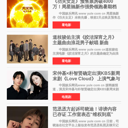
《功夫女足》预售票房破4000
万！周星驰新作强势领跑暑期档
中国娱乐网讯 www yule com cn 周星驰新
作《功夫女足》未映先爆，映前2天点映及预售总
票房已突破4000万大关，成为暑期档最受期待的
看电影
电影之一。这部融合功夫元素与足球题材的喜剧
电影，将于7月
道枝骏佑主演《皎洁深宵之月》
主题曲由浪花男子献唱 新曲
《Moonlit》预告公开
中国娱乐网讯 www yule com cn道枝骏佑
主演电影《皎洁深宵之月》的主题曲确定为由浪
花男子演唱的新曲《Moonlit》。使用该乐曲的最
看电影
新预告片也已制作完成。 本片讲述的是市村
琥珀（道枝骏佑
宋仲基×朴智贤确定出演KBS新周
末剧《Love Cloud》 上演气象与
诅咒交织的奇幻爱情
中国娱乐网讯www yule com cn 据韩媒报
道，演员宋仲基与朴智贤确定出演KBS新周末剧
《Love Cloud》，分别担任男女主角。该剧预计
电视剧
将于明年播出，引发观众期待。 《Love
Cloud》讲述了一位
范丞丞方起诉司晓迪！诽谤内容
已存证 工作室表态“维权到底”
中国娱乐网讯 www yule com cn 日前，司
晓迪在社交平台上疑似发布范丞丞私照及聊天记