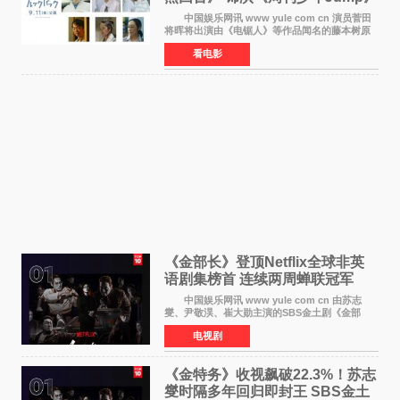
编辑
中国娱乐网讯 www yule com cn 演员菅田
将晖将出演由《电锯人》等作品闻名的藤本树原
作漫画改编的电影《蓦然回首》（是枝裕和导
看电影
演）。菅田饰演的角色是初中时代两位主人公带
着完成的作品前去
《金部长》登顶Netflix全球非英
语剧集榜首 连续两周蝉联冠军
中国娱乐网讯 www yule com cn 由苏志
燮、尹敬淏、崔大勋主演的SBS金土剧《金部
长》持续席卷全球，收获海内外观众热烈反
电视剧
响。 15日，据Netflix官方排行榜网站Tudum
公布的数据，SBS金土剧《
《金特务》收视飙破22.3%！苏志
燮时隔多年回归即封王 SBS金土