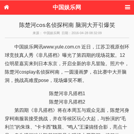
中国娱乐网
首页
新闻
女性
看电影
陈楚河cos名侦探柯南 脑洞大开引爆笑
电视剧
演唱会
综艺节目
偶像活动
来源： 中国娱乐网 日期：2016-04-28 08:32:09
热周边
中国娱乐网讯www.yule.com.cn 近日，江苏卫视原创环
球竞技真人秀《非凡搭档》曝光了第四期的现场花絮。12
位明星嘉宾来到日本东京，开启全新的非凡冒险。照片中，
陈楚河cosplay名侦探柯南，一圆漫画梦，在比赛中大开脑
洞，挑战高难度pose，现场爆笑不断。
陈楚河非凡搭档1
陈楚河非凡搭档2
第四期《非凡搭档》将在本周五与观众见面，陈楚河身
穿柯南服装接受挑战，并在等候区玩心大起，与扮演的“毛
利兰”的朱珠、“卡卡西”魏晨、“鸣人”王濛搞怪合影，亮点十