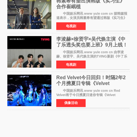
韩素希有望出演韩版《实习生》
合作崔岷植
中国娱乐网讯 www yule com cn 据韩媒报
道表示，女演员韩素希有望通过韩版《实习生》
回归荧幕，合作前辈演员崔岷植。 根据消息
电视剧
表示，演员韩素希目前已经结束了电视剧《Y计
划》的拍摄工
李浚赫×徐贤宇×吴代焕主演《中
了乐透头奖也要上班》9月上线！
TVING先网后台
中国娱乐网讯 www yule com cn 由李浚
赫、徐贤宇、吴代焕主演的TVING新剧《中了乐
透头奖也要上班》定档9月10日播出，随后于9月
电视剧
14日起登陆tvN月火档，实现先网后台双平台播出
模式。 本剧改
Red Velvet今日回归！时隔2年2
个月携夏日专辑《Velvet
Summer》重启完整体活动
中国娱乐网讯 www yule com cn Red
Velvet将于今日携夏日迷你专辑《Velvet
Summer》时隔2年2个月重启完整体活动。这张
偶像活动
于8月3日发行的专辑，主打柔和成熟氛围的夏日
音乐，收录了成员们想着