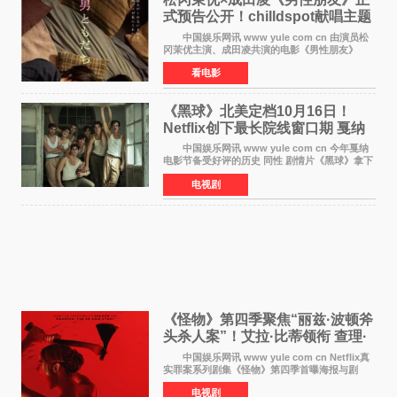
式预告公开！chilldspot献唱主题
曲​
中国娱乐网讯 www yule com cn 由演员松
冈茉优主演、成田凌共演的电影《男性朋友》
（三岛有纪子执导，11月6日上映）于8月5日公开
看电影
正式视觉图与正式预告片。同时，三人乐队
chilldspot为该片创
《黑球》北美定档10月16日！
Netflix创下最长院线窗口期 戛纳
最佳导演加持
中国娱乐网讯 www yule com cn 今年戛纳
电影节备受好评的历史 同性 剧情片《黑球》拿下
Netflix美国发行电影的最长院线放映期——该片
电视剧
最新定档今年10月16日美国影院上映（此前定档
11月6日，如
《怪物》第四季聚焦“丽兹·波顿斧
头杀人案”！艾拉·比蒂领衔 查理·
汉纳姆、莎拉·保
中国娱乐网讯 www yule com cn Netflix真
实罪案系列剧集《怪物》第四季首曝海报与剧
照，聚焦鹅妈妈童谣亦有记载的著名血腥杀人案
电视剧
——丽兹·波顿砍死生父与继母案。 本季由艾