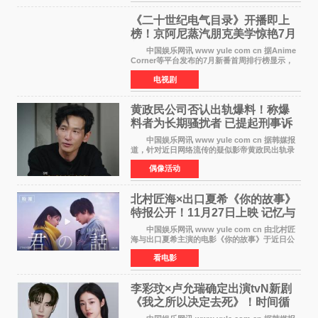
请提前做好心理
《二十世纪电气目录》开播即上
榜！京阿尼蒸汽朋克美学惊艳7月
新番季
中国娱乐网讯 www yule com cn 据Anime
Corner等平台发布的7月新番首周排行榜显示，
由京都动画制作的《二十世纪电气目录》在多个
电视剧
榜单中表现亮眼，位列AniLab全球TOP10第十
名。该剧改编自结
黄政民公司否认出轨爆料！称爆
料者为长期骚扰者 已提起刑事诉
讼
中国娱乐网讯 www yule com cn 据韩媒报
道，针对近日网络流传的疑似影帝黄政民出轨录
音及短信爆料，黄政民所属经纪公司于今日正式
偶像活动
发表声明，明确否认相关传闻。 公司表示，
爆料者是一名长
北村匠海×出口夏希《你的故事》
特报公开！11月27日上映 记忆与
初恋的奇幻交织
中国娱乐网讯 www yule com cn 由北村匠
海与出口夏希主演的电影《你的故事》于近日公
开特报影像，正式定档11月27日上映。 本片
看电影
改编自三秋缒同名小说，编剧由曾执笔《孤独摇
滚！》的吉田惠
李彩玟×卢允瑞确定出演tvN新剧
《我之所以决定去死》！时间循
环青春爱情来袭