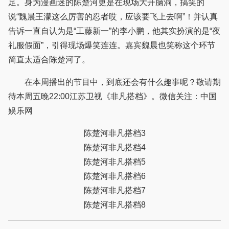
足。身为漫画迷的陈楚河更是在现场大开脑洞，搞笑的
说“魏晨王濛这么厉害的忍者哎，应该要飞上去啊”！并认真
告诉一直自认为是“工藤新一”的李小鹏，他其实扮演的是“夜
礼服假面”，引得现场爆笑连连。嘉宾魏晨也笑称这个环节
简直太适合陈楚河了。
在本周播出的节目中，到底还会有什么趣事呢？敬请期
待本周五晚22:00江苏卫视《非凡搭档》。微信关注：中国
娱乐网
陈楚河非凡搭档3
陈楚河非凡搭档4
陈楚河非凡搭档5
陈楚河非凡搭档6
陈楚河非凡搭档7
陈楚河非凡搭档8