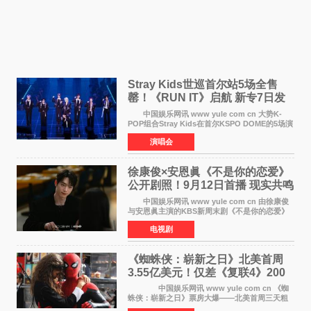
Stray Kids世巡首尔站5场全售
罄！《RUN IT》启航 新专7日发
行
中国娱乐网讯 www yule com cn 大势K-
POP组合Stray Kids在首尔KSPO DOME的5场演
唱会全部售罄，为新世界巡演拉开序幕。据所属
演唱会
社JYP娱乐透露，Stray Kids于上月25至26日、
29日及本月1至2日
徐康俊×安恩眞《不是你的恋爱》
公开剧照！9月12日首播 现实共鸣
罗曼史来袭
中国娱乐网讯 www yule com cn 由徐康俊
与安恩眞主演的KBS新周末剧《不是你的恋爱》
于近日公开首波剧照，正式定档9月12日首
电视剧
播。 剧照中，徐康俊与安恩眞并肩而坐，眼
神中流露出复杂而微
《蜘蛛侠：崭新之日》北美首周
3.55亿美元！仅差《复联4》200
万 影史第二全球开画
中国娱乐网讯 www yule com cn 《蜘
蛛侠：崭新之日》票房大爆——北美首周三天粗
报3 55亿美元，仅比影史最高北美开画《复仇者