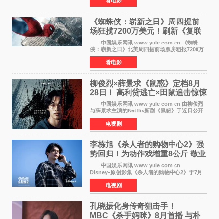
看电影
特也有望加盟这部备受瞩目的漫威新作——目前
还处于有
《蜘蛛侠：崭新之日》周四提前
场狂揽7200万美元！刷新《复联
4》保持影史纪录
中国娱乐网讯 www yule com cn 《蜘蛛
侠：崭新之日》北美周四提前场票房粗报7200万
美元，创下影史单片北美提前场票房新纪录——
看电影
此前该纪录由《复仇者联盟4：终局之战》的6000
万美元保持，本
柳俊烈×薛景求《鼠惑》定档8月
28日！ 高利贷逃亡×田鼠追击惊悚
来袭
中国娱乐网讯 www yule com cn 由柳俊烈
与薛景求主演的Netflix新剧《鼠惑》于近日公开
主海报，正式定档8月28日上线。 海报中，柳
电视剧
俊烈与薛景求背对背站立，各自朝向相反方向，
幽暗的色调与
李栋旭《杀人者的购物中心2》强
势回归！为动作戏增重8公斤 敬业
获赞
中国娱乐网讯 www yule com cn
Disney+原创影集《杀人者的购物中心2》于7月
22日正式上线，由男神李栋旭主演的郑进湾以2 0
电视剧
完全体强势回归。该剧第一季曾被《纽约时报》
评选为全球最佳影集之一
孔晓振化身传奇狙击手！
MBC《杀手妈咪》8月首播 与朴