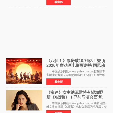
看电影
联盟4：终局之战》的3 571亿美元少200万出头，
精报调整后仍
《八仙！》票房破10.76亿！登顶
2026年度动画电影票房榜 国风动
画逆袭暑期档
中国娱乐网讯 www yule com cn 据猫眼专
业版实时数据，国风动画电影《八仙！》累计票
房突破10 76亿元，超过《熊出没·年年有熊》，
看电影
暂列2026年度动画影片票房榜冠军。该片自暑期
档登陆院线以
《痴迷》女主纳瓦雷特有望加盟
新《X战警》！已与导演会面 坦
言“魔形女一直很酷”
中国娱乐网讯 www yule com cn 继萨玛拉·
维文将出演新《X战警》电影白皇后的消息后，今
年暑期档大热恐怖片《痴迷》女主角印达·纳瓦雷