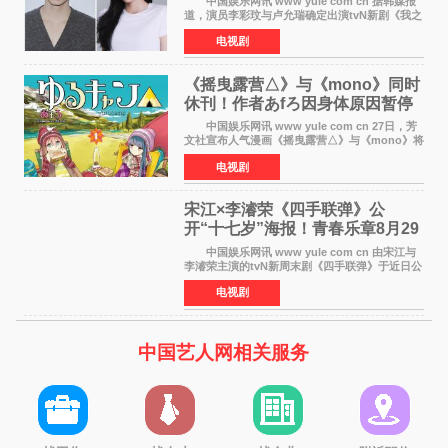
中国娱乐网讯 www yule com cn 据韩媒报
道，演员李彩玟与卢允瑞确定出演tvN新剧《我之
所以决定去死》，分别担任男女主角。该剧预计
电视剧
将于明年播出，引发观众期待。 本剧改编自
NAVER同名人气
《摇曳露营△》与《mono》同时
休刊！作者あfろ因身体原因暂停
双连载
中国娱乐网讯 www yule com cn 27日，芳
文社宣布人气漫画《摇曳露营△》与《mono》将
暂停连载一段时间，原因是漫画家あfろ身体状况
电视剧
不佳。 编辑部表示：一直承蒙各位对
《mono》的喜爱，
宋江×李濬荣《四手联弹》公
开“十七岁”海报！青春乐章8月29
日奏响
中国娱乐网讯 www yule com cn 由宋江与
李濬荣主演的tvN新周末剧《四手联弹》于近日公
开十七岁版海报，以充满青春气息的画面再度点
电视剧
燃观众期待。 海报中，宋江与李濬荣并肩站
在音乐教室的
中国艺人网相关服务