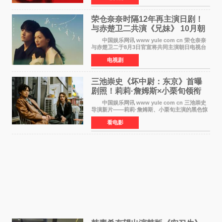
拉·比蒂饰
荣仓奈奈时隔12年再主演日剧！
与赤楚卫二共演《兄妹》 10月朝
日新档开播
中国娱乐网讯 www yule com cn 荣仓奈奈
与赤楚卫二于8月3日官宣将共同主演朝日电视台
日剧《兄妹》（10月开播，每周六晚10点播
电视剧
出）。这也是荣仓奈奈继TBS剧集《为了N》之
后，暌违12年再度担
三池崇史《坏中尉：东京》首曝
剧照！莉莉·詹姆斯×小栗旬领衔
黑色惊悚再升级
中国娱乐网讯 www yule com cn 三池崇史
导演新片——莉莉·詹姆斯、小栗旬主演的黑色惊
悚电影《坏中尉：东京》首曝剧照。继阿贝尔·费
看电影
拉拉&times;哈威·凯特尔的1992年《坏中尉》和
沃纳·赫