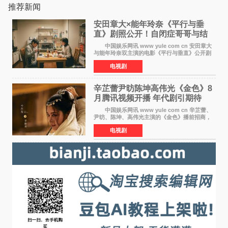
推荐新闻
安田章大×能年玲奈《平行与垂
直》剧照公开！自闭症哥哥与结
婚前夕妹妹直面未来
中国娱乐网讯 www yule com cn 安田章大
与能年玲奈双主演的电影《平行与垂直》公开剧
照，该片将于8月28日上映。 本片围绕患有自
电视剧
闭症谱系障碍的哥哥大贵（安田章大 饰）与即将
结婚的妹妹
辛芷蕾尹昉陈坤高伟光《金色》8
月腾讯视频开播 年代剧引期待
中国娱乐网讯 www yule com cn 辛芷蕾、
尹昉、陈坤、高伟光主演的《金色》播前招商，
预计8月腾讯视频开播。这部年代剧汇集了众多实
电视剧
力派演员，阵容强大，引发了观众的广泛关
注。 《金色》