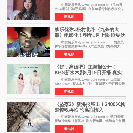
恩斌展开收视对决
中国娱乐网讯 www yule com cn 7月30日，
MBC新剧《杀手妈咪》在首尔举行制作发表会，
主演孔晓振、郑准元、李相二、无真星、崔宇
电视剧
成、李银泉等人一同出席，为新剧宣传造势。这
是孔晓振继《毛骨
柳乐优弥×松村北斗《九条的大
罪》电影化！明年1月上映 剧集伏
笔将全面揭晓
中国娱乐网讯 www yule com cn 由演员
柳乐优弥主演的Netflix人气连续剧《九条的大
罪》正式宣布改编为电影，将于明年1月8日全国
看电影
上映。柳乐优弥与SixTONES松村北斗再度联
手，为观众带来这部
《好，离婚吧》主海报公开！
KBS新水木剧8月19日开播 真实
离婚体验记来袭
中国娱乐网讯 www yule com cn 由主演
KBS Drama新水木剧《好，离婚吧》于近日公开
主海报，正式进入开播倒计时。 海报中，男
电视剧
女主角背对背站立，各自望向不同方向，中央的
空白与冷漠的表情
《坠落2》新海报释出！3400米栈
道惊魂再临 恐高症慎入
中国娱乐网讯 www yule com cn 热门惊悚
冒险片续集《坠落2》发布新海报，继续将主角困
于绝境高处——这一次，是摇摇欲坠的徒步栈
看电影
道。该片将于今年9月2日北美上映，恐高症患者