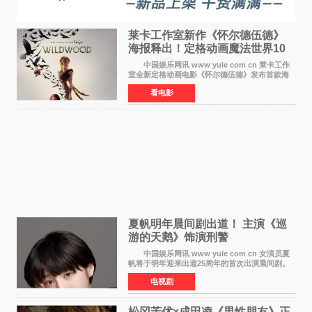
莱卡工作室新作《怀尔德伍德》
海报释出！定格动画魔法世界10
月开启
中国娱乐网讯 www yule com cn 莱卡工作
室全新定格动画电影《怀尔德伍德》发布首款海
报，女孩为找回弟弟走入黑暗、宏大的林中魔法
看电影
世界，一场关于勇气与亲情的奇幻冒险即将展
开。 本片由特
夏帆明年晨间剧出道！ 主演《巡
游的天鹅》饰演刑警
中国娱乐网讯 www yule com cn 女演员夏
帆将于明年迎来出道25周年的首次出演晨间剧。
NHK于8月4日宣布她将出演明年（2027年度）上
电视剧
半期的晨间剧《巡游的天鹅》，饰演与女主角森
田望智饰演的生
松冈茉优×成田凌《男性朋友》正