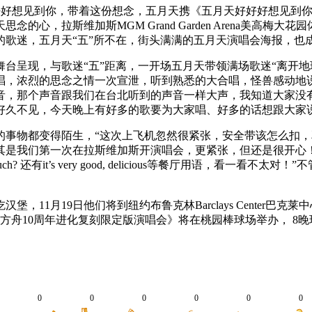
好好想见到你，带着这份想念，五月天携《五月天好好好想见到
心，拉斯维加斯MGM Grand Garden Arena美高梅大
的歌迷，五月天“五”所不在，街头满满的五月天演唱会海报，也
呈现，与歌迷“五”距离，一开场五月天带领满场歌迷“离开地
唱，浓烈的思念之情一次宣泄，听到熟悉的大合唱，怪兽感动地
音，那个声音跟我们在台北听到的声音一样大声，我知道大家没有
好久不见，今天晚上有好多的歌要为大家唱、好多的话想跟大家
事物都变得陌生，“这次上飞机忽然很紧张，安全带该怎么扣，
其是我们第一次在拉斯维加斯开演唱会，更紧张，但还是很开心
 还有it’s very good, delicious等餐厅用语，看一
月19日他们将到纽约布鲁克林Barclays Center巴克莱
2023 诺亚方舟10周年进化复刻限定版演唱会》将在桃园棒球场举办，
0
0
0
0
0
0