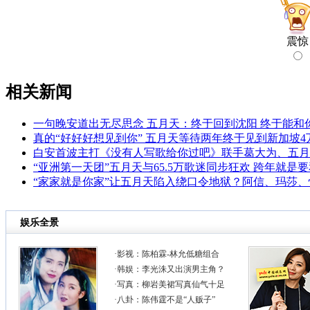
震惊
相关新闻
一句晚安道出无尽思念 五月天：终于回到沈阳 终于能和
真的“好好好想见到你” 五月天等待两年终于见到新加坡4
白安首波主打《没有人写歌给你过吧》联手葛大为、五月
“亚洲第一天团”五月天与65.5万歌迷同步狂欢 跨年就是要
“家家就是你家”让五月天陷入绕口令地狱？阿信、玛莎