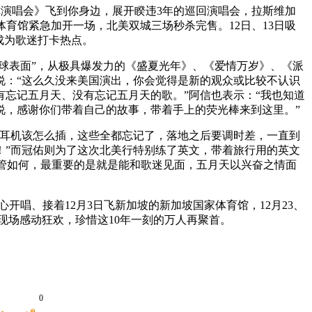
你演唱会》飞到你身边，展开睽违3年的巡回演唱会，拉斯维加
花园体育馆紧急加开一场，北美双城三场秒杀完售。12日、13日吸
成为歌迷打卡热点。
球表面”，从极具爆发力的《盛夏光年》、《爱情万岁》、《派
说：“这么久没来美国演出，你会觉得是新的观众或比较不认识
忘记五月天、没有忘记五月天的歌。”阿信也表示：“我也知道
说，感谢你们带着自己的故事，带着手上的荧光棒来到这里。”
耳机该怎么插，这些全都忘记了，落地之后要调时差，一直到
！”而冠佑则为了这次北美行特别练了英文，带着旅行用的英文
看不太对！”不管如何，最重要的是就是能和歌迷见面，五月天以兴奋之情面
中心开唱、接着12月3日飞新加坡的新加坡国家体育馆，12月23、
 8晚现场感动狂欢，珍惜这10年一刻的万人再聚首。
0