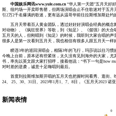
中国娱乐网讯www.yule.com.cn
“华人第一天团”五月天好
斯、纽约场一开卖即售罄，但两场演唱会止不住歌迷对于五月天思念的
引2万2千名爆满的歌迷，更有远从温哥华前往拉斯维加斯赴约
五月天带着百人黄金团队，透过好好好演唱会经典的概念舞台
对动物》、《疯狂世界》等歌，到《知足》、《倔强》的大合
五月天的人，但刚唱到《知足》的时候，我听到大家合唱的声
很多人是第一次看到五月天，我也相信有很多人跟五月天一样
睽违3年的巡回演唱会，相隔3年的飞行，玛莎说以往习惯的
今晚上台前，原本还有些紧张，太久没有见到海外的大家，尤
书，率先以英文跟大家打招呼，接着他说：“书下一句是how much?
对时差的逆袭，诚意十足嗨唱到最后。
首度到拉斯维加斯开唱的五月天也把握时间看秀、逛街、吃汉堡，11
24、 25、30、31日、2023年1月1、7、8日，《五月天
新闻表情
0