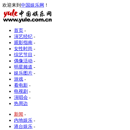
欢迎来到
中国娱乐网
！
首页
-
演艺经纪
-
观影指南
-
女性时尚
-
综艺节目
-
偶像活动
-
明星频道
-
娱乐图片
-
游戏
-
看电影
-
电视剧
-
演唱会
-
热周边
新闻
-
内地娱乐
-
港台娱乐
-