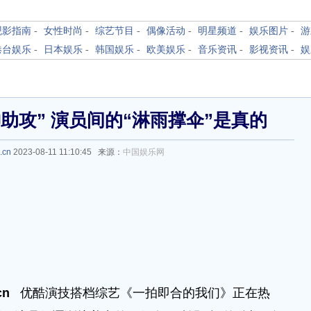
观影指南
-
女性时尚
-
综艺节目
-
偶像活动
-
明星频道
-
娱乐图片
-
游
港台娱乐
-
日本娱乐
-
韩国娱乐
-
欧美娱乐
-
音乐资讯
-
影视资讯
-
娱
助攻” 演员间的“淋雨撑伞”是真的
.cn
2023-08-11 11:10:45 来源：
中国娱乐网
.cn
优酷演技搭档综艺《一拍即合的我们》正在热