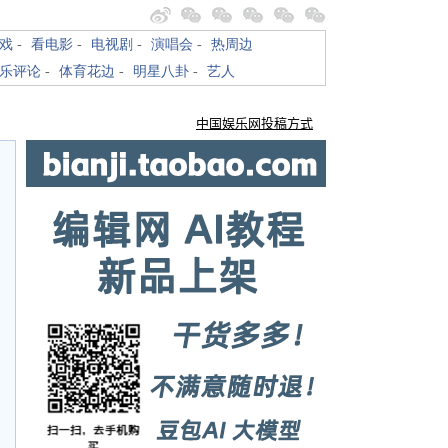
戏
-
看电影
-
电视剧
-
演唱会
-
热周边
乐评论
-
体育花边
-
明星八卦
-
艺人