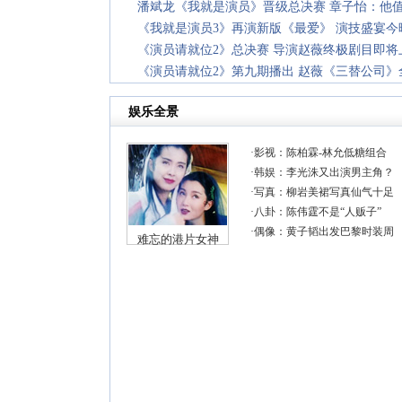
潘斌龙《我就是演员》晋级总决赛 章子怡：他
《我就是演员3》再演新版《最爱》 演技盛宴今
《演员请就位2》总决赛 导演赵薇终极剧目即将
《演员请就位2》第九期播出 赵薇《三替公司》