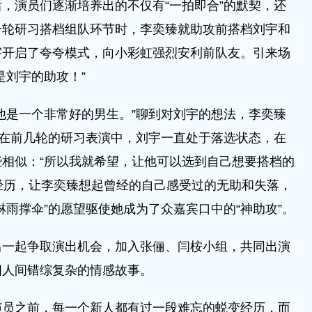
，演员们逐渐培养出的不仅有“一拍即合”的默契，还
一轮研习搭档组队环节时，李奕臻就助攻前搭档刘宇和
宇开启了夸夸模式，向小彩虹强烈安利前队友。引来场
是刘宇的助攻！”
是一个非常好的男生。”聊到对刘宇的想法，李奕臻
，在前几轮的研习表演中，刘宇一直处于落选状态，在
相似：“所以我就希望，让他可以选到自己想要搭档的
的经历，让李奕臻想起曾经的自己感受过的无助和失落，
淋雨撑伞”的愿望驱使她成为了众嘉宾口中的“神助攻”。
起争取演出机会，加入张俪、闫桉小组，共同出演
四人间错综复杂的情感故事。
之前，每一个新人都有过一段难忘的蜕变经历，而