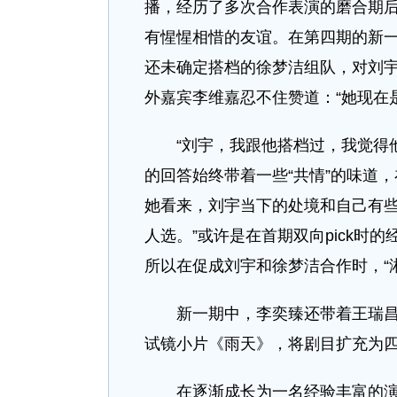
播，经历了多次合作表演的磨合期后
有惺惺相惜的友谊。在第四期的新
还未确定搭档的徐梦洁组队，对刘
外嘉宾李维嘉忍不住赞道：“她现在
“刘宇，我跟他搭档过，我觉得他
的回答始终带着一些“共情”的味道
她看来，刘宇当下的处境和自己有些
人选。”或许是在首期双向pick时
所以在促成刘宇和徐梦洁合作时，“
新一期中，李奕臻还带着王瑞昌一
试镜小片《雨天》，将剧目扩充为
在逐渐成长为一名经验丰富的演员