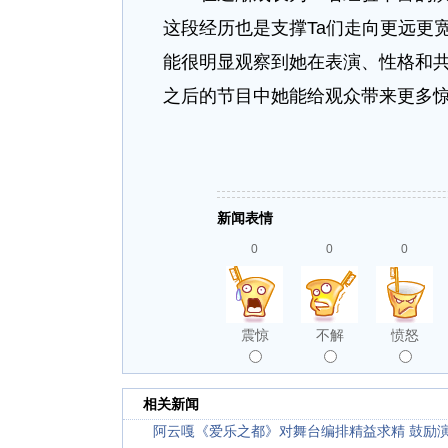
这段经历也是支撑Ta们走向更远更
能很明显观察到她在表演、性格和
之后的节目中她能给观众带来更多
新闻表情
0
0
0
震惊
不解
愤怒
相关新闻
阿云嘎《爱乐之都》对舞台编排精益求精 鼓励