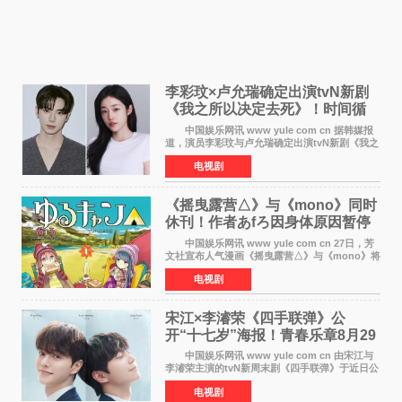
李彩玟×卢允瑞确定出演tvN新剧
《我之所以决定去死》！时间循
环青春爱情来袭
中国娱乐网讯 www yule com cn 据韩媒报
道，演员李彩玟与卢允瑞确定出演tvN新剧《我之
所以决定去死》，分别担任男女主角。该剧预计
电视剧
将于明年播出，引发观众期待。 本剧改编自
NAVER同名人气
《摇曳露营△》与《mono》同时
休刊！作者あfろ因身体原因暂停
双连载
中国娱乐网讯 www yule com cn 27日，芳
文社宣布人气漫画《摇曳露营△》与《mono》将
暂停连载一段时间，原因是漫画家あfろ身体状况
电视剧
不佳。 编辑部表示：一直承蒙各位对
《mono》的喜爱，
宋江×李濬荣《四手联弹》公
开“十七岁”海报！青春乐章8月29
日奏响
中国娱乐网讯 www yule com cn 由宋江与
李濬荣主演的tvN新周末剧《四手联弹》于近日公
开十七岁版海报，以充满青春气息的画面再度点
电视剧
燃观众期待。 海报中，宋江与李濬荣并肩站