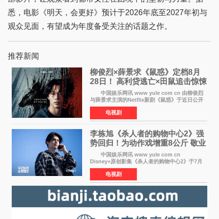
悉，电影《明天，会更好》预计于2026年底至2027年初与
观众见面，有望成为年度备受关注的话题之作。
推荐新闻
柳俊烈×薛景求《鼠惑》定档8月
28日！ 高利贷逃亡×田鼠追击惊悚
来袭
中国娱乐网讯 www yule com cn 由柳俊烈
与薛景求主演的Netflix新剧《鼠惑》于近日公开
主海报，正式定档8月28日上线。 海报中，柳
电视剧
俊烈与薛景求背对背站立，各自朝向相反方向，
幽暗的色调与
李栋旭《杀人者的购物中心2》强
势回归！为动作戏增重8公斤 敬业
获赞
中国娱乐网讯 www yule com cn
Disney+原创影集《杀人者的购物中心2》于7月
22日正式上线，由男神李栋旭主演的郑进湾以2 0
电视剧
完全体强势回归。该剧第一季曾被《纽约时报》
评选为全球最佳影集之一