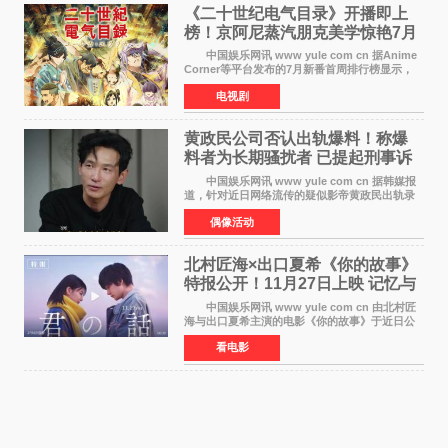
《二十世纪电气目录》开播即上
榜！京阿尼蒸汽朋克美学惊艳7月
新番季
中国娱乐网讯 www yule com cn 据Anime
Corner等平台发布的7月新番首周排行榜显示，
由京都动画制作的《二十世纪电气目录》在多个
电视剧
榜单中表现亮眼，位列AniLab全球TOP10第十
名。该剧改编自结
黄政民公司否认出轨爆料！称爆
料者为长期骚扰者 已提起刑事诉
讼
中国娱乐网讯 www yule com cn 据韩媒报
道，针对近日网络流传的疑似影帝黄政民出轨录
音及短信爆料，黄政民所属经纪公司于今日正式
偶像活动
发表声明，明确否认相关传闻。 公司表示，
爆料者是一名长
北村匠海×出口夏希《你的故事》
特报公开！11月27日上映 记忆与
初恋的奇幻交织
中国娱乐网讯 www yule com cn 由北村匠
海与出口夏希主演的电影《你的故事》于近日公
开特报影像，正式定档11月27日上映。 本片
看电影
改编自三秋缒同名小说，编剧由曾执笔《孤独摇
滚！》的吉田惠