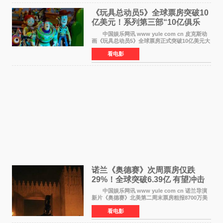
《玩具总动员5》全球票房突破10
亿美元！系列第三部“10亿俱乐
部”达成
中国娱乐网讯 www yule com cn 皮克斯动
画《玩具总动员5》全球票房正式突破10亿美元大
关。截至上周末，该片全球累计票房已达10 22亿
看电影
美元，其中北美市场贡献4 48亿美元，中国内地
票房达2 82
诺兰《奥德赛》次周票房仅跌
29%！全球突破6.39亿 有望冲击
13亿成诺兰最卖座电影
中国娱乐网讯 www yule com cn 诺兰导演
新片《奥德赛》北美第二周末票房粗报8700万美
元（周五至周日：2600万&rarr;3460万
看电影
&rarr;2640万），较首周1 24亿美元仅下跌29
6%，走势极为强劲，远超