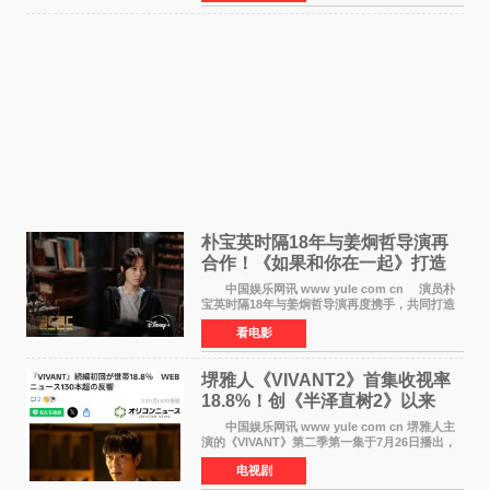
在音乐教室的
朴宝英时隔18年与姜炯哲导演再
合作！《如果和你在一起》打造
奇幻浪漫喜剧
中国娱乐网讯 www yule com cn 演员朴
宝英时隔18年与姜炯哲导演再度携手，共同打造
备受期待的浪漫喜剧新作《如果和你在一起》
看电影
（暂定名）。据OSEN报道，朴宝英将出演该片
女主角，自2008年《
堺雅人《VIVANT2》首集收视率
18.8%！创《半泽直树2》以来
TBS周日剧场最高开局
中国娱乐网讯 www yule com cn 堺雅人主
演的《VIVANT》第二季第一集于7月26日播出，
首集收视率高达18 8%，成为自2020年《半泽直
电视剧
树2》首集22%以来，TBS周日剧场最高开播收视
纪录。 考虑到