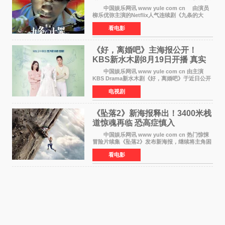
笔将全面揭晓
中国娱乐网讯 www yule com cn 由演员
柳乐优弥主演的Netflix人气连续剧《九条的大
罪》正式宣布改编为电影，将于明年1月8日全国
看电影
上映。柳乐优弥与SixTONES松村北斗再度联
手，为观众带来这部
《好，离婚吧》主海报公开！
KBS新水木剧8月19日开播 真实
离婚体验记来袭
中国娱乐网讯 www yule com cn 由主演
KBS Drama新水木剧《好，离婚吧》于近日公开
主海报，正式进入开播倒计时。 海报中，男
电视剧
女主角背对背站立，各自望向不同方向，中央的
空白与冷漠的表情
《坠落2》新海报释出！3400米栈
道惊魂再临 恐高症慎入
中国娱乐网讯 www yule com cn 热门惊悚
冒险片续集《坠落2》发布新海报，继续将主角困
于绝境高处——这一次，是摇摇欲坠的徒步栈
看电影
道。该片将于今年9月2日北美上映，恐高症患者
请提前做好心理