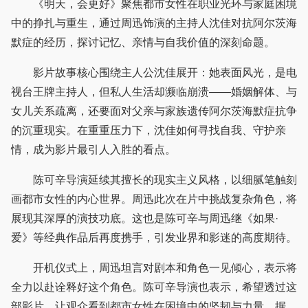
《明天，会更好》聚焦都市女性在职业光环与家庭困境
中的挣扎与重生，通过周迅饰演的主持人沈佳对抗阿尔茨海
默症的经历，探讨记忆、亲情与自我价值的深刻命题。
影片故事核心围绕主人公沈佳展开：她表面风光，是电
视台王牌主持人，但私人生活却濒临崩溃——婚姻解体、与
女儿关系疏离，还要面对父亲与家族遗传阿尔茨海默症抗争
的沉重现实。在重重压力下，沈佳如何寻找自我、守护亲
情，成为影片最引人入胜的看点。
陈可辛导演延续其擅长的现实主义风格，以细腻笔触刻
画都市女性的内心世界。周迅此次在片中挑战复杂角色，将
展现其深厚的演技功底。这也是陈可辛与周迅继《如果·
爱》等经典作品后再度携手，引发业界和影迷的高度期待。
开机仪式上，周迅坦言对剧本和角色一见倾心，表示将
全力以赴诠释好这个角色。陈可辛导演也表示，希望透过这
部影片，让观众看到都市女性在困境中的坚韧与力量。据