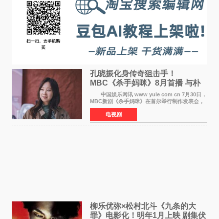
孔晓振化身传奇狙击手！
MBC《杀手妈咪》8月首播 与朴
恩斌展开收视对决
中国娱乐网讯 www yule com cn 7月30日，
MBC新剧《杀手妈咪》在首尔举行制作发表会，
主演孔晓振、郑准元、李相二、无真星、崔宇
电视剧
成、李银泉等人一同出席，为新剧宣传造势。这
是孔晓振继《毛骨
柳乐优弥×松村北斗《九条的大
罪》电影化！明年1月上映 剧集伏