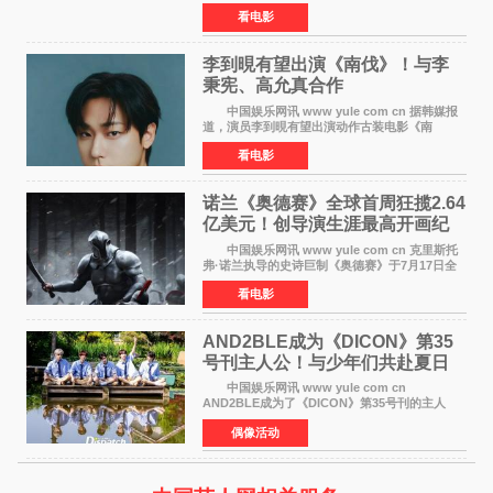
（含预售）已正式突破40亿元大关，年度总票房
看电影
也随之逼近197亿元。超百部中外佳片同台竞技，
点燃了盛夏的电
李到晛有望出演《南伐》！与李
秉宪、高允真合作
中国娱乐网讯 www yule com cn 据韩媒报
道，演员李到晛有望出演动作古装电影《南
伐》，与李秉宪、高允真合作，引发关注。
看电影
该片为动作古装片，讲述朝鲜初期，为了解救被
倭寇绑走的俘虏，9
诺兰《奥德赛》全球首周狂揽2.64
亿美元！创导演生涯最高开画纪
录
中国娱乐网讯 www yule com cn 克里斯托
弗·诺兰执导的史诗巨制《奥德赛》于7月17日全
球上映，首周末票房表现远超预期——北美首周
看电影
三天粗报1 245亿美元（开画3919馆），全球首周
2 641亿美元
AND2BLE成为《DICON》第35
号刊主人公！与少年们共赴夏日
之约
中国娱乐网讯 www yule com cn
AND2BLE成为了《DICON》第35号刊的主人
公，本期标题为And The Summer。作为出道后
偶像活动
首次担任杂志画报主角的完整体，AND2BLE用清
澈的少年感与全新的夏天相遇了