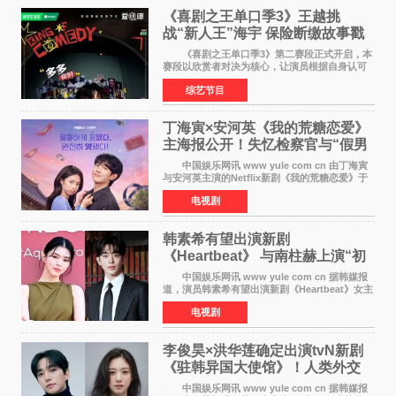
《喜剧之王单口季3》王越挑
战“新人王”海宇 保险断缴故事戳
中生活痛点
《喜剧之王单口季3》第二赛段正式开启，本
赛段以欣赏者对决为核心，让演员根据自身认可
选择对手，在作品碰撞中完成一次喜剧创作者之
综艺节目
间的交流。这里有实力相当的正面对抗，也有老
朋友、老对手之
丁海寅×安河英《我的荒糖恋爱》
主海报公开！失忆检察官与“假男
友”同居罗曼史来
中国娱乐网讯 www yule com cn 由丁海寅
与安河英主演的Netflix新剧《我的荒糖恋爱》于
近日公开主海报，正式进入开播倒计时。 海
电视剧
报中，两人并肩站在充满怀旧气息的九津麦芽村
街道上，丁
韩素希有望出演新剧
《Heartbeat》 与南柱赫上演“初
恋归来”奇幻罗曼史
中国娱乐网讯 www yule com cn 据韩媒报
道，演员韩素希有望出演新剧《Heartbeat》女主
角，与南柱赫合作，引发高度关注。 韩素希
电视剧
在剧中饰演能够看到过去的女人洪莎朗一角，因
初恋的意外
李俊昊×洪华莲确定出演tvN新剧
《驻韩异国大使馆》！人类外交
官与“龙”大使的奇幻
中国娱乐网讯 www yule com cn 据韩媒报