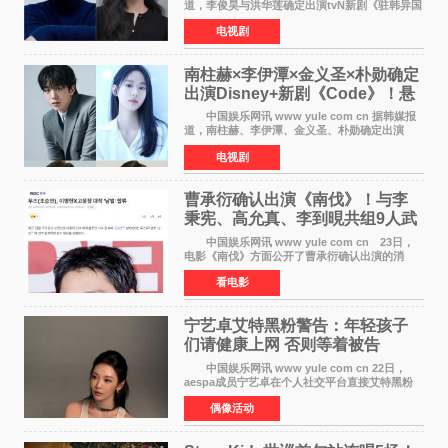
道，李俊昊与洪华莲确定出演tvN新剧《驻韩异国
大使馆》，分别担任男女主角，引发期待。
电视剧
该剧讲述了一位因管理驻韩异国大使馆（负责管
理居住在大韩
南柱赫×李伊潭×金义圣×朴勋确定
出演Disney+新剧《Code》！悬
疑犯罪惊悚明年上线
中国娱乐网讯 www yule com cn 据韩媒报
道，南柱赫、李伊潭、金义圣、朴勋确定出演
Disney+新剧《Code》，该剧预计将于明年播
电视剧
出，引发高度关注。 本剧改编自同名人气台
剧，讲述了一位往来
曹承衍确认出演《南伐》！与李
秉宪、高允真、李到晛共组9人武
士团
中国娱乐网讯 www yule com cn 23日，
电影《南伐》方面公开了曹承衍确认出演的消
息。通过歌手活动展现出独特色彩的曹承衍将在
看电影
片中饰演拥有出色弓箭技术的弓箭手，他将在这
一历史动作大片中展
宁艺卓艾特黑粉警告：年轻孩子
们​请健康上网 否则等着被告
中国娱乐网讯 www yule com cn 22日，
aespa成员宁艺卓在个人社交平台直接艾特黑粉
账号，正面喊话回应长期以来的恶意攻击，引发
偶像活动
广泛关注。 宁艺卓在文中表示，自己早已注
意到部分网友持续