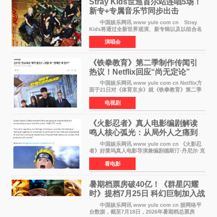
Stray Kids世巡首尔站连唱5场！
新专+专属音乐节同步出击
中国娱乐网讯 www yule com cn Stray
Kids将通过全新世界巡演、新专辑以及以组合名
义打造的专属音乐节等一系列全球活动，开启事
演唱会
业发展的全新篇章。 Stray Kids将于7月25日
至26日、29日
《铁拳教育》第二季制作传闻引
热议！Netflix回应“尚无定论”
中国娱乐网讯 www yule com cn Netflix方
面于21日对《体育京乡》就《铁拳教育》第二季
制作传闻划清界限，表示尚无定论。然而，业界
电视剧
却有传闻称已就《铁拳教育》第二季的制作展开
了讨论——《
《火影忍者》真人电影编剧解读
鸣人核心弧光：从局外人之痛到
自我觉醒
中国娱乐网讯 www yule com cn 《火影忍
者》好莱坞真人电影导演兼编剧德斯汀·丹尼尔·克
雷顿近日在采访中分享了对主角鸣人成长弧光的
看电影
理解，透露电影将深入探索鸣人作为局外人的情
感历程。
暑期档票房破40亿！《群星闪耀
时》提档7月25日 科幻巨制加入战
局
中国娱乐网讯 www yule com cn 据网络平
台数据，截至7月18日，2026年暑期档总票房