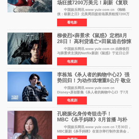
场狂揽7200万美元！刷新《复联
4》保持影史纪录
中国娱乐网讯 www yule com cn 《蜘蛛
侠：崭新之日》北美周四提前场票房粗报7200万
美元，创下影史单片北美提前场票房新纪录——
看电影
此前该纪录由《复仇者联盟4：终局之战》的6000
万美元保持，本
柳俊烈×薛景求《鼠惑》定档8月
28日！ 高利贷逃亡×田鼠追击惊悚
来袭
中国娱乐网讯 www yule com cn 由柳俊烈
与薛景求主演的Netflix新剧《鼠惑》于近日公开
主海报，正式定档8月28日上线。 海报中，柳
电视剧
俊烈与薛景求背对背站立，各自朝向相反方向，
幽暗的色调与
李栋旭《杀人者的购物中心2》强
势回归！为动作戏增重8公斤 敬业
获赞
中国娱乐网讯 www yule com cn
Disney+原创影集《杀人者的购物中心2》于7月
22日正式上线，由男神李栋旭主演的郑进湾以2 0
电视剧
完全体强势回归。该剧第一季曾被《纽约时报》
评选为全球最佳影集之一
孔晓振化身传奇狙击手！
MBC《杀手妈咪》8月首播 与朴
恩斌展开收视对决
中国娱乐网讯 www yule com cn 7月30日，
MBC新剧《杀手妈咪》在首尔举行制作发表会，
主演孔晓振、郑准元、李相二、无真星、崔宇