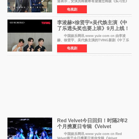
道表示，女演员韩素希有望通过韩版《实习生》
回归荧幕，合作前辈演员崔岷植。 根据消息
电视剧
表示，演员韩素希目前已经结束了电视剧《Y计
划》的拍摄工
李浚赫×徐贤宇×吴代焕主演《中
了乐透头奖也要上班》9月上线！
TVING先网后台
中国娱乐网讯 www yule com cn 由李浚
赫、徐贤宇、吴代焕主演的TVING新剧《中了乐
透头奖也要上班》定档9月10日播出，随后于9月
电视剧
14日起登陆tvN月火档，实现先网后台双平台播出
模式。 本剧改
Red Velvet今日回归！时隔2年2
个月携夏日专辑《Velvet
Summer》重启完整体活动
中国娱乐网讯 www yule com cn Red
Velvet将于今日携夏日迷你专辑《Velvet