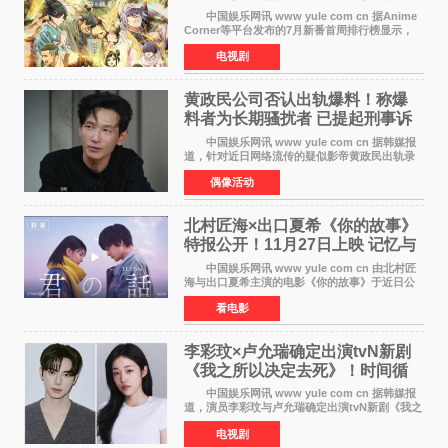
新番季
中国娱乐网讯 www yule com cn 据Anime
Corner等平台发布的7月新番首周排行榜显示，
由京都动画制作的《二十世纪电气目录》在多个
电视剧
榜单中表现亮眼，位列AniLab全球TOP10第十
名。该剧改编自结
黄政民公司否认出轨爆料！称爆
料者为长期骚扰者 已提起刑事诉
讼
中国娱乐网讯 www yule com cn 据韩媒报
道，针对近日网络流传的疑似影帝黄政民出轨录
音及短信爆料，黄政民所属经纪公司于今日正式
偶像活动
发表声明，明确否认相关传闻。 公司表示，
爆料者是一名长
北村匠海×出口夏希《你的故事》
特报公开！11月27日上映 记忆与
初恋的奇幻交织
中国娱乐网讯 www yule com cn 由北村匠
海与出口夏希主演的电影《你的故事》于近日公
开特报影像，正式定档11月27日上映。 本片
看电影
改编自三秋缒同名小说，编剧由曾执笔《孤独摇
滚！》的吉田惠
李彩玟×卢允瑞确定出演tvN新剧
《我之所以决定去死》！时间循
环青春爱情来袭
中国娱乐网讯 www yule com cn 据韩媒报
道，演员李彩玟与卢允瑞确定出演tvN新剧《我之
所以决定去死》，分别担任男女主角。该剧预计
电视剧
将于明年播出，引发观众期待。 本剧改编自