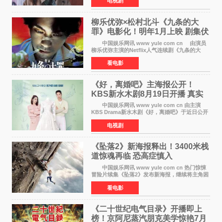
电视剧
成、李银泉等人一同出席，为新剧宣传造势。这
是孔晓振继《毛骨
柳乐优弥×松村北斗《九条的大
罪》电影化！明年1月上映 剧集伏
笔将全面揭晓
中国娱乐网讯 www yule com cn 由演员
柳乐优弥主演的Netflix人气连续剧《九条的大
罪》正式宣布改编为电影，将于明年1月8日全国
看电影
上映。柳乐优弥与SixTONES松村北斗再度联
手，为观众带来这部
《好，离婚吧》主海报公开！
KBS新水木剧8月19日开播 真实
离婚体验记来袭
中国娱乐网讯 www yule com cn 由主演
KBS Drama新水木剧《好，离婚吧》于近日公开
主海报，正式进入开播倒计时。 海报中，男
电视剧
女主角背对背站立，各自望向不同方向，中央的
空白与冷漠的表情
《坠落2》新海报释出！3400米栈
道惊魂再临 恐高症慎入
中国娱乐网讯 www yule com cn 热门惊悚
冒险片续集《坠落2》发布新海报，继续将主角困
于绝境高处——这一次，是摇摇欲坠的徒步栈
看电影
道。该片将于今年9月2日北美上映，恐高症患者
请提前做好心理
《二十世纪电气目录》开播即上
榜！京阿尼蒸汽朋克美学惊艳7月