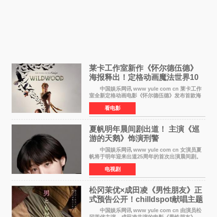
莱卡工作室新作《怀尔德伍德》
海报释出！定格动画魔法世界10
月开启
中国娱乐网讯 www yule com cn 莱卡工作
室全新定格动画电影《怀尔德伍德》发布首款海
报，女孩为找回弟弟走入黑暗、宏大的林中魔法
看电影
世界，一场关于勇气与亲情的奇幻冒险即将展
开。 本片由特
夏帆明年晨间剧出道！ 主演《巡
游的天鹅》饰演刑警
中国娱乐网讯 www yule com cn 女演员夏
帆将于明年迎来出道25周年的首次出演晨间剧。
NHK于8月4日宣布她将出演明年（2027年度）上
电视剧
半期的晨间剧《巡游的天鹅》，饰演与女主角森
田望智饰演的生
松冈茉优×成田凌《男性朋友》正
式预告公开！chilldspot献唱主题
曲​
中国娱乐网讯 www yule com cn 由演员松