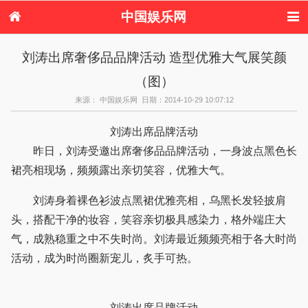
中国娱乐网
首页
新闻
女性
看电影
刘涛出席奢侈品品牌活动 造型优雅大气展笑颜
电视剧
演唱会
综艺节目
偶像活动
（图）
热周边
来源： 中国娱乐网 日期：2014-10-29 10:07:12
刘涛出席品牌活动
昨日，刘涛受邀出席奢侈品品牌活动，一身波点黑色长
裙亮相现场，频频露出亲切笑容，优雅大气。
刘涛身着裸色衫波点黑裙优雅亮相，乌黑长发轻披肩
头，搭配干净的妆容，笑容亲切极具感染力，格外端庄大
气，成熟稳重之中不失时尚。刘涛最近频频亮相于各大时尚
活动，成为时尚圈新宠儿，炙手可热。
刘涛出席品牌活动