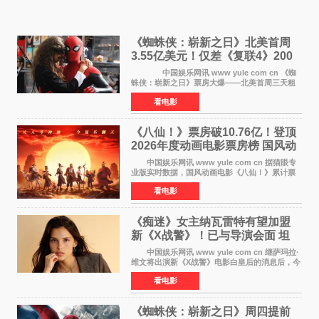
《蜘蛛侠：崭新之日》北美首周
3.55亿美元！仅差《复联4》200
万 影史第二全球开画
中国娱乐网讯 www yule com cn 《蜘
蛛侠：崭新之日》票房大爆——北美首周三天粗
报3 55亿美元，仅比影史最高北美开画《复仇者
看电影
联盟4：终局之战》的3 571亿美元少200万出头，
精报调整后仍
《八仙！》票房破10.76亿！登顶
2026年度动画电影票房榜 国风动
画逆袭暑期档
中国娱乐网讯 www yule com cn 据猫眼专
业版实时数据，国风动画电影《八仙！》累计票
房突破10 76亿元，超过《熊出没·年年有熊》，
看电影
暂列2026年度动画影片票房榜冠军。该片自暑期
档登陆院线以
《痴迷》女主纳瓦雷特有望加盟
新《X战警》！已与导演会面 坦
言“魔形女一直很酷”
中国娱乐网讯 www yule com cn 继萨玛拉·
维文将出演新《X战警》电影白皇后的消息后，今
年暑期档大热恐怖片《痴迷》女主角印达·纳瓦雷
看电影
特也有望加盟这部备受瞩目的漫威新作——目前
还处于有
《蜘蛛侠：崭新之日》周四提前