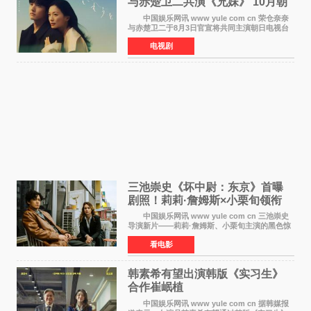
与赤楚卫二共演《兄妹》 10月朝
日新档开播
中国娱乐网讯 www yule com cn 荣仓奈奈
与赤楚卫二于8月3日官宣将共同主演朝日电视台
日剧《兄妹》（10月开播，每周六晚10点播
电视剧
出）。这也是荣仓奈奈继TBS剧集《为了N》之
后，暌违12年再度担
三池崇史《坏中尉：东京》首曝
剧照！莉莉·詹姆斯×小栗旬领衔
黑色惊悚再升级
中国娱乐网讯 www yule com cn 三池崇史
导演新片——莉莉·詹姆斯、小栗旬主演的黑色惊
悚电影《坏中尉：东京》首曝剧照。继阿贝尔·费
看电影
拉拉&times;哈威·凯特尔的1992年《坏中尉》和
沃纳·赫
韩素希有望出演韩版《实习生》
合作崔岷植
中国娱乐网讯 www yule com cn 据韩媒报