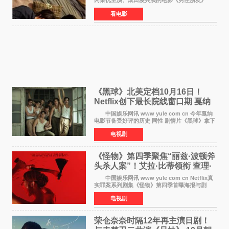
冈茉优主演、成田凌共演的电影《男性朋友》
（三岛有纪子执导，11月6日上映）于8月5日公开
看电影
正式视觉图与正式预告片。同时，三人乐队
chilldspot为该片创
《黑球》北美定档10月16日！
Netflix创下最长院线窗口期 戛纳
最佳导演加持
中国娱乐网讯 www yule com cn 今年戛纳
电影节备受好评的历史 同性 剧情片《黑球》拿下
Netflix美国发行电影的最长院线放映期——该片
电视剧
最新定档今年10月16日美国影院上映（此前定档
11月6日，如
《怪物》第四季聚焦“丽兹·波顿斧
头杀人案”！艾拉·比蒂领衔 查理·
汉纳姆、莎拉·保
中国娱乐网讯 www yule com cn Netflix真
实罪案系列剧集《怪物》第四季首曝海报与剧
照，聚焦鹅妈妈童谣亦有记载的著名血腥杀人案
电视剧
——丽兹·波顿砍死生父与继母案。 本季由艾
拉·比蒂饰
荣仓奈奈时隔12年再主演日剧！