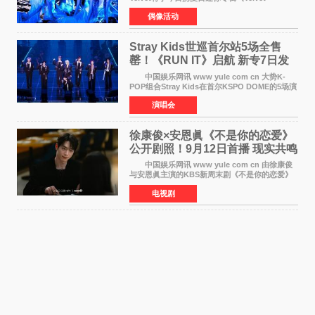
Summer》时隔2年2个月重启完整体活动。这张
偶像活动
于8月3日发行的专辑，主打柔和成熟氛围的夏日
音乐，收录了成员们想着
Stray Kids世巡首尔站5场全售
罄！《RUN IT》启航 新专7日发
行
中国娱乐网讯 www yule com cn 大势K-
POP组合Stray Kids在首尔KSPO DOME的5场演
唱会全部售罄，为新世界巡演拉开序幕。据所属
演唱会
社JYP娱乐透露，Stray Kids于上月25至26日、
29日及本月1至2日
徐康俊×安恩眞《不是你的恋爱》
公开剧照！9月12日首播 现实共鸣
罗曼史来袭
中国娱乐网讯 www yule com cn 由徐康俊
与安恩眞主演的KBS新周末剧《不是你的恋爱》
于近日公开首波剧照，正式定档9月12日首
电视剧
播。 剧照中，徐康俊与安恩眞并肩而坐，眼
神中流露出复杂而微