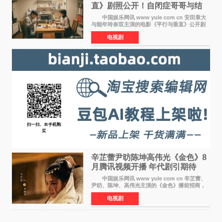
直》剧照公开！自闭症哥哥与结
婚前夕妹妹直面未来
中国娱乐网讯 www yule com cn 安田章大
与能年玲奈双主演的电影《平行与垂直》公开剧
照，该片将于8月28日上映。 本片围绕患有自
电视剧
闭症谱系障碍的哥哥大贵（安田章大 饰）与即将
结婚的妹妹
辛芷蕾尹昉陈坤高伟光《金色》8
月腾讯视频开播 年代剧引期待
中国娱乐网讯 www yule com cn 辛芷蕾、
尹昉、陈坤、高伟光主演的《金色》播前招商，
预计8月腾讯视频开播。这部年代剧汇集了众多实
电视剧
力派演员，阵容强大，引发了观众的广泛关
注。 《金色》