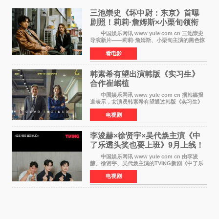
三池崇史《坏中尉：东京》首曝
剧照！莉莉·詹姆斯×小栗旬领衔
黑色惊悚再升级
中国娱乐网讯 www yule com cn 三池崇史
导演新片——莉莉·詹姆斯、小栗旬主演的黑色惊
悚电影《坏中尉：东京》首曝剧照。继阿贝尔·费
看电影
拉拉&times;哈威·凯特尔的1992年《坏中尉》和
沃纳·赫
韩素希有望出演韩版《实习生》
合作崔岷植
中国娱乐网讯 www yule com cn 据韩媒报
道表示，女演员韩素希有望通过韩版《实习生》
回归荧幕，合作前辈演员崔岷植。 根据消息
电视剧
表示，演员韩素希目前已经结束了电视剧《Y计
划》的拍摄工
李浚赫×徐贤宇×吴代焕主演《中
了乐透头奖也要上班》9月上线！
TVING先网后台
中国娱乐网讯 www yule com cn 由李浚
赫、徐贤宇、吴代焕主演的TVING新剧《中了乐
透头奖也要上班》定档9月10日播出，随后于9月
电视剧
14日起登陆tvN月火档，实现先网后台双平台播出
模式。 本剧改