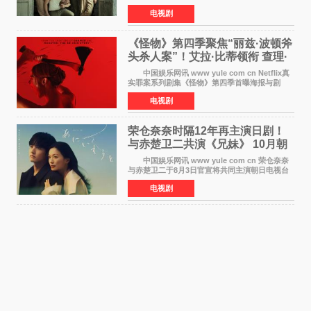
Netflix美国发行电影的最长院线放映期——该片
电视剧
最新定档今年10月16日美国影院上映（此前定档
11月6日，如
《怪物》第四季聚焦“丽兹·波顿斧
头杀人案”！艾拉·比蒂领衔 查理·
汉纳姆、莎拉·保
中国娱乐网讯 www yule com cn Netflix真
实罪案系列剧集《怪物》第四季首曝海报与剧
照，聚焦鹅妈妈童谣亦有记载的著名血腥杀人案
电视剧
——丽兹·波顿砍死生父与继母案。 本季由艾
拉·比蒂饰
荣仓奈奈时隔12年再主演日剧！
与赤楚卫二共演《兄妹》 10月朝
日新档开播
中国娱乐网讯 www yule com cn 荣仓奈奈
与赤楚卫二于8月3日官宣将共同主演朝日电视台
日剧《兄妹》（10月开播，每周六晚10点播
电视剧
出）。这也是荣仓奈奈继TBS剧集《为了N》之
后，暌违12年再度担