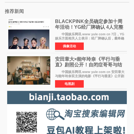
推荐新闻
BLACKPINK全员确定参加十周
年活动！YG经厂牌确认 4人完整
体合体成行
中国娱乐网讯 www yule com cn 7日，YG
娱乐方面相关人士表示：经厂牌确认后，最终确
定4名成员均将出席。YG方面最终确认了智秀、
偶像活动
JENNIE、ROS&Eacute;、LISA四位
BLACKPINK成员全员出席，使组
安田章大×能年玲奈《平行与垂
直》剧照公开！自闭症哥哥与结
婚前夕妹妹直面未来
中国娱乐网讯 www yule com cn 安田章大
与能年玲奈双主演的电影《平行与垂直》公开剧
照，该片将于8月28日上映。 本片围绕患有自
电视剧
闭症谱系障碍的哥哥大贵（安田章大 饰）与即将
结婚的妹妹