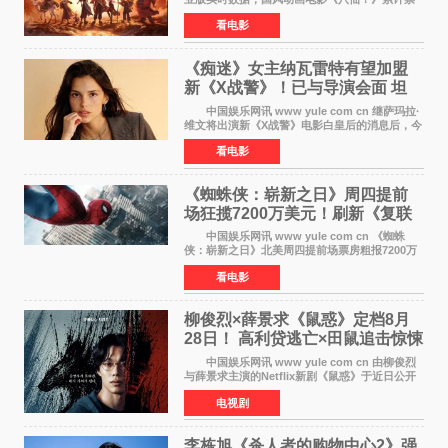
房突破10 76亿元，超过《熊出没·年年有熊》，
看电影
暂列2026年度动画影片票房榜冠军。该片自暑期
档登陆院线以
《痴迷》女主纳瓦雷特有望加盟
新《X战警》！已与导演会面 坦
言“魔形女一直很酷”
中国娱乐网讯 www yule com cn 继萨玛拉·
维文将出演新《X战警》电影白皇后的消息后，今
年暑期档大热恐怖片《痴迷》女主角印达·纳瓦雷
看电影
特也有望加盟这部备受瞩目的漫威新作——目前
还处于有
《蜘蛛侠：崭新之日》周四提前
场狂揽7200万美元！刷新《复联
4》保持影史纪录
中国娱乐网讯 www yule com cn 《蜘蛛
侠：崭新之日》北美周四提前场票房粗报7200万
美元，创下影史单片北美提前场票房新纪录——
看电影
此前该纪录由《复仇者联盟4：终局之战》的6000
万美元保持，本
柳俊烈×薛景求《鼠惑》定档8月
28日！ 高利贷逃亡×田鼠追击惊悚
来袭
中国娱乐网讯 www yule com cn 由柳俊烈
与薛景求主演的Netflix新剧《鼠惑》于近日公开
主海报，正式定档8月28日上线。 海报中，柳
电视剧
俊烈与薛景求背对背站立，各自朝向相反方向，
幽暗的色调与
李栋旭《杀人者的购物中心2》强