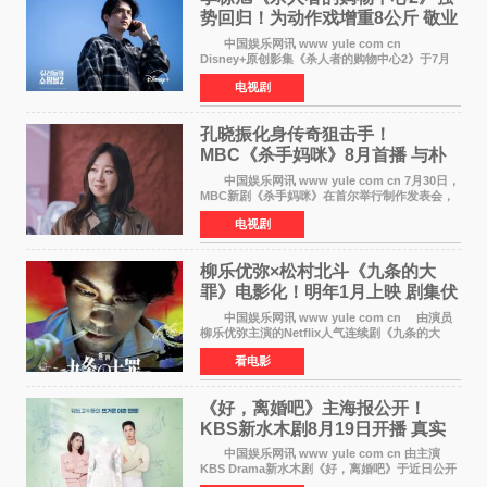
势回归！为动作戏增重8公斤 敬业
获赞
中国娱乐网讯 www yule com cn
Disney+原创影集《杀人者的购物中心2》于7月
22日正式上线，由男神李栋旭主演的郑进湾以2 0
电视剧
完全体强势回归。该剧第一季曾被《纽约时报》
评选为全球最佳影集之一
孔晓振化身传奇狙击手！
MBC《杀手妈咪》8月首播 与朴
恩斌展开收视对决
中国娱乐网讯 www yule com cn 7月30日，
MBC新剧《杀手妈咪》在首尔举行制作发表会，
主演孔晓振、郑准元、李相二、无真星、崔宇
电视剧
成、李银泉等人一同出席，为新剧宣传造势。这
是孔晓振继《毛骨
柳乐优弥×松村北斗《九条的大
罪》电影化！明年1月上映 剧集伏
笔将全面揭晓
中国娱乐网讯 www yule com cn 由演员
柳乐优弥主演的Netflix人气连续剧《九条的大
罪》正式宣布改编为电影，将于明年1月8日全国
看电影
上映。柳乐优弥与SixTONES松村北斗再度联
手，为观众带来这部
《好，离婚吧》主海报公开！
KBS新水木剧8月19日开播 真实
离婚体验记来袭
中国娱乐网讯 www yule com cn 由主演
KBS Drama新水木剧《好，离婚吧》于近日公开
主海报，正式进入开播倒计时。 海报中，男