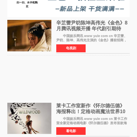
辛芷蕾尹昉陈坤高伟光《金色》8
月腾讯视频开播 年代剧引期待
中国娱乐网讯 www yule com cn 辛芷蕾、
尹昉、陈坤、高伟光主演的《金色》播前招商，
预计8月腾讯视频开播。这部年代剧汇集了众多实
电视剧
力派演员，阵容强大，引发了观众的广泛关
注。 《金色》
莱卡工作室新作《怀尔德伍德》
海报释出！定格动画魔法世界10
月开启
中国娱乐网讯 www yule com cn 莱卡工作
室全新定格动画电影《怀尔德伍德》发布首款海
报，女孩为找回弟弟走入黑暗、宏大的林中魔法
看电影
世界，一场关于勇气与亲情的奇幻冒险即将展
开。 本片由特