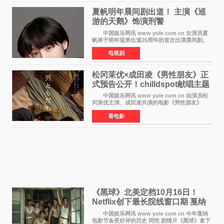
夏帆明年晨间剧出道！ 主演《巡
游的天鹅》饰演刑警
中国娱乐网讯 www yule com cn 女演员夏
帆将于明年迎来出道25周年的首次出演晨间剧。
NHK于8月4日宣布她将出演明年（2027年度）上
电视剧
半期的晨间剧《巡游的天鹅》，饰演与女主角森
田望智饰演的生
松冈茉优×成田凌《男性朋友》正
式预告公开！chilldspot献唱主题
曲​
中国娱乐网讯 www yule com cn 由演员松
冈茉优主演、成田凌共演的电影《男性朋友》
（三岛有纪子执导，11月6日上映）于8月5日公开
看电影
正式视觉图与正式预告片。同时，三人乐队
chilldspot为该片创
《黑球》北美定档10月16日！
Netflix创下最长院线窗口期 戛纳
最佳导演加持
中国娱乐网讯 www yule com cn 今年戛纳
电影节备受好评的历史 同性 剧情片《黑球》拿下