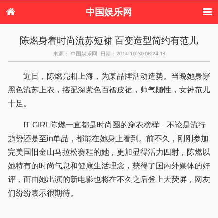
中国娱乐网
首页
新闻
女性
看电影
陈燃身着时尚流苏短裙 百变造型简约有范儿
电视剧
演唱会
综艺节目
偶像活动
来源： 中国娱乐网 日期：2014-10-30 08:24:18
热周边
近日，陈燃亮相上海，为某品牌活动造势。当晚她身穿
黑色流苏上衣，搭配深紫色百褶皮裙，帅气随性，女神范儿
十足。
IT GIRL陈燃一直都是时尚圈的穿衣榜样，不论是流行
趋势还是至in单品，都能在她身上看到。前不久，刚刚参加
完美国旧金山马拉松赛程的她，更加显得活力四射，陈燃以
她特有的时尚气息和健康生活理念，获得了国内外媒体的好
评，而由她出演的新电影也将在不久之后登上大荧屏，网友
们纷纷表示很期待。