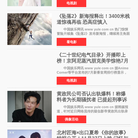
电视剧
女主角背对背站立，各自望向不同方向，中央的
空白与冷漠的表情
《坠落2》新海报释出！3400米栈
道惊魂再临 恐高症慎入
中国娱乐网讯 www yule com cn 热门惊悚
冒险片续集《坠落2》发布新海报，继续将主角困
于绝境高处——这一次，是摇摇欲坠的徒步栈
看电影
道。该片将于今年9月2日北美上映，恐高症患者
请提前做好心理
《二十世纪电气目录》开播即上
榜！京阿尼蒸汽朋克美学惊艳7月
新番季
中国娱乐网讯 www yule com cn 据Anime
Corner等平台发布的7月新番首周排行榜显示，
由京都动画制作的《二十世纪电气目录》在多个
电视剧
榜单中表现亮眼，位列AniLab全球TOP10第十
名。该剧改编自结
黄政民公司否认出轨爆料！称爆
料者为长期骚扰者 已提起刑事诉
讼
中国娱乐网讯 www yule com cn 据韩媒报
道，针对近日网络流传的疑似影帝黄政民出轨录
音及短信爆料，黄政民所属经纪公司于今日正式
偶像活动
发表声明，明确否认相关传闻。 公司表示，
爆料者是一名长
北村匠海×出口夏希《你的故事》