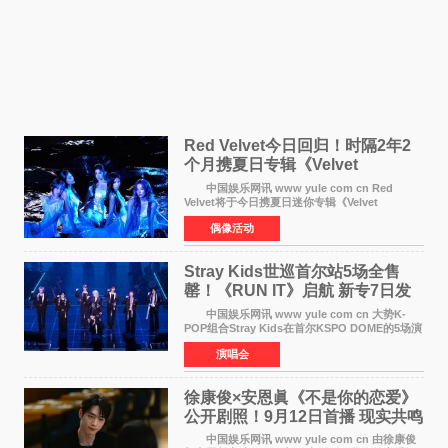
Red Velvet今日回归！时隔2年2
个月携夏日专辑《Velvet
Summer》重启完整体活动
中国娱乐网讯 www yule com cn Red
Velvet将于今日携夏日迷你专辑《Velvet
Summer》时隔2年2个月重启完整体活动。这张
偶像活动
于8月3日发行的专辑，主打柔和成熟氛围的夏日
音乐，收录了成员们想着
Stray Kids世巡首尔站5场全售
罄！《RUN IT》启航 新专7日发
行
中国娱乐网讯 www yule com cn 大势K-
POP组合Stray Kids在首尔KSPO DOME的5场演
唱会全部售罄，为新世界巡演拉开序幕。据所属
演唱会
社JYP娱乐透露，Stray Kids于上月25至26日、
29日及本月1至2日
徐康俊×安恩眞《不是你的恋爱》
公开剧照！9月12日首播 现实共鸣
罗曼史来袭
中国娱乐网讯 www yule com cn 由徐康俊