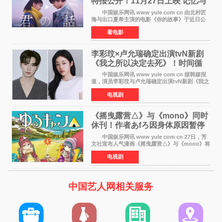
特报公开！11月27日上映 记忆与
初恋的奇幻交织
中国娱乐网讯 www yule com cn 由北村匠
海与出口夏希主演的电影《你的故事》于近日公
开特报影像，正式定档11月27日上映。 本片
看电影
改编自三秋缒同名小说，编剧由曾执笔《孤独摇
滚！》的吉田惠
李彩玟×卢允瑞确定出演tvN新剧
《我之所以决定去死》！时间循
环青春爱情来袭
中国娱乐网讯 www yule com cn 据韩媒报
道，演员李彩玟与卢允瑞确定出演tvN新剧《我之
所以决定去死》，分别担任男女主角。该剧预计
电视剧
将于明年播出，引发观众期待。 本剧改编自
NAVER同名人气
《摇曳露营△》与《mono》同时
休刊！作者あfろ因身体原因暂停
双连载
中国娱乐网讯 www yule com cn 27日，芳
文社宣布人气漫画《摇曳露营△》与《mono》将
暂停连载一段时间，原因是漫画家あfろ身体状况
电视剧
不佳。 编辑部表示：一直承蒙各位对
《mono》的喜爱，
中国艺人网相关服务