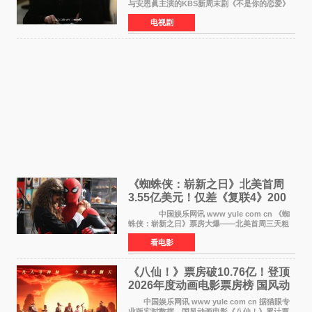
与安恩眞主演的KBS新周末剧《不是你的恋爱》
于近日公开首波剧照，正式定档9月12日首
电视剧
播。 剧照中，徐康俊与安恩眞并肩而坐，眼
神中流露出复杂而微
《蜘蛛侠：崭新之日》北美首周
3.55亿美元！仅差《复联4》200
万 影史第二全球开画
中国娱乐网讯 www yule com cn 《蜘
蛛侠：崭新之日》票房大爆——北美首周三天粗
报3 55亿美元，仅比影史最高北美开画《复仇者
看电影
联盟4：终局之战》的3 571亿美元少200万出头，
精报调整后仍
《八仙！》票房破10.76亿！登顶
2026年度动画电影票房榜 国风动
画逆袭暑期档
中国娱乐网讯 www yule com cn 据猫眼专
业版实时数据，国风动画电影《八仙！》累计票