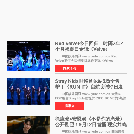
Red Velvet今日回归！时隔2年2
个月携夏日专辑《Velvet
Summer》重启完整体活动
中国娱乐网讯 www yule com cn Red
Velvet将于今日携夏日迷你专辑《Velvet
Summer》时隔2年2个月重启完整体活动。这张
偶像活动
于8月3日发行的专辑，主打柔和成熟氛围的夏日
音乐，收录了成员们想着
Stray Kids世巡首尔站5场全售
罄！《RUN IT》启航 新专7日发
行
中国娱乐网讯 www yule com cn 大势K-
POP组合Stray Kids在首尔KSPO DOME的5场演
唱会全部售罄，为新世界巡演拉开序幕。据所属
演唱会
社JYP娱乐透露，Stray Kids于上月25至26日、
29日及本月1至2日
徐康俊×安恩眞《不是你的恋爱》
公开剧照！9月12日首播 现实共鸣
罗曼史来袭
中国娱乐网讯 www yule com cn 由徐康俊