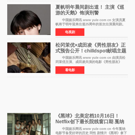
夏帆明年晨间剧出道！ 主演《巡
游的天鹅》饰演刑警
中国娱乐网讯 www yule com cn 女演员夏
帆将于明年迎来出道25周年的首次出演晨间剧。
NHK于8月4日宣布她将出演明年（2027年度）上
电视剧
半期的晨间剧《巡游的天鹅》，饰演与女主角森
田望智饰演的生
松冈茉优×成田凌《男性朋友》正
式预告公开！chilldspot献唱主题
曲​
中国娱乐网讯 www yule com cn 由演员松
冈茉优主演、成田凌共演的电影《男性朋友》
（三岛有纪子执导，11月6日上映）于8月5日公开
看电影
正式视觉图与正式预告片。同时，三人乐队
chilldspot为该片创
《黑球》北美定档10月16日！
Netflix创下最长院线窗口期 戛纳
最佳导演加持
中国娱乐网讯 www yule com cn 今年戛纳
电影节备受好评的历史 同性 剧情片《黑球》拿下