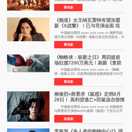
房突破10 76亿元，超过《熊出没·年年有熊》，
看电影
暂列2026年度动画影片票房榜冠军。该片自暑期
档登陆院线以
《痴迷》女主纳瓦雷特有望加盟
新《X战警》！已与导演会面 坦
言“魔形女一直很酷”
中国娱乐网讯 www yule com cn 继萨玛拉·
维文将出演新《X战警》电影白皇后的消息后，今
年暑期档大热恐怖片《痴迷》女主角印达·纳瓦雷
看电影
特也有望加盟这部备受瞩目的漫威新作——目前
还处于有
《蜘蛛侠：崭新之日》周四提前
场狂揽7200万美元！刷新《复联
4》保持影史纪录
中国娱乐网讯 www yule com cn 《蜘蛛
侠：崭新之日》北美周四提前场票房粗报7200万
美元，创下影史单片北美提前场票房新纪录——
看电影
此前该纪录由《复仇者联盟4：终局之战》的6000
万美元保持，本
柳俊烈×薛景求《鼠惑》定档8月
28日！ 高利贷逃亡×田鼠追击惊悚
来袭
中国娱乐网讯 www yule com cn 由柳俊烈
与薛景求主演的Netflix新剧《鼠惑》于近日公开
主海报，正式定档8月28日上线。 海报中，柳
电视剧
俊烈与薛景求背对背站立，各自朝向相反方向，
幽暗的色调与
李栋旭《杀人者的购物中心2》强