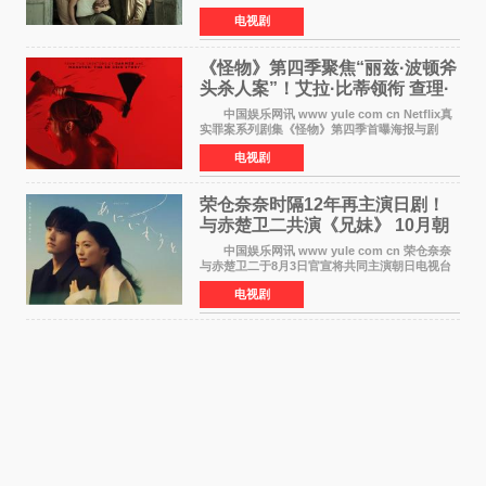
Netflix美国发行电影的最长院线放映期——该片
电视剧
最新定档今年10月16日美国影院上映（此前定档
11月6日，如
《怪物》第四季聚焦“丽兹·波顿斧
头杀人案”！艾拉·比蒂领衔 查理·
汉纳姆、莎拉·保
中国娱乐网讯 www yule com cn Netflix真
实罪案系列剧集《怪物》第四季首曝海报与剧
照，聚焦鹅妈妈童谣亦有记载的著名血腥杀人案
电视剧
——丽兹·波顿砍死生父与继母案。 本季由艾
拉·比蒂饰
荣仓奈奈时隔12年再主演日剧！
与赤楚卫二共演《兄妹》 10月朝
日新档开播
中国娱乐网讯 www yule com cn 荣仓奈奈
与赤楚卫二于8月3日官宣将共同主演朝日电视台
日剧《兄妹》（10月开播，每周六晚10点播
电视剧
出）。这也是荣仓奈奈继TBS剧集《为了N》之
后，暌违12年再度担