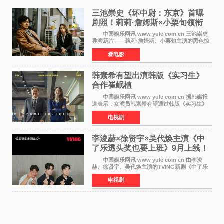
三池崇史《坏中尉：东京》首曝
剧照！莉莉·詹姆斯×小栗旬领衔
黑色惊悚再升级
中国娱乐网讯 www yule com cn 三池崇史
导演新片——莉莉·詹姆斯、小栗旬主演的黑色惊
悚电影《坏中尉：东京》首曝剧照。继阿贝尔·费
看电影
拉拉&times;哈威·凯特尔的1992年《坏中尉》和
沃纳·赫
韩素希有望出演韩版《实习生》
合作崔岷植
中国娱乐网讯 www yule com cn 据韩媒报
道表示，女演员韩素希有望通过韩版《实习生》
回归荧幕，合作前辈演员崔岷植。 根据消息
电视剧
表示，演员韩素希目前已经结束了电视剧《Y计
划》的拍摄工
李浚赫×徐贤宇×吴代焕主演《中
了乐透头奖也要上班》9月上线！
TVING先网后台
中国娱乐网讯 www yule com cn 由李浚
赫、徐贤宇、吴代焕主演的TVING新剧《中了乐
透头奖也要上班》定档9月10日播出，随后于9月
电视剧
14日起登陆tvN月火档，实现先网后台双平台播出
模式。 本剧改