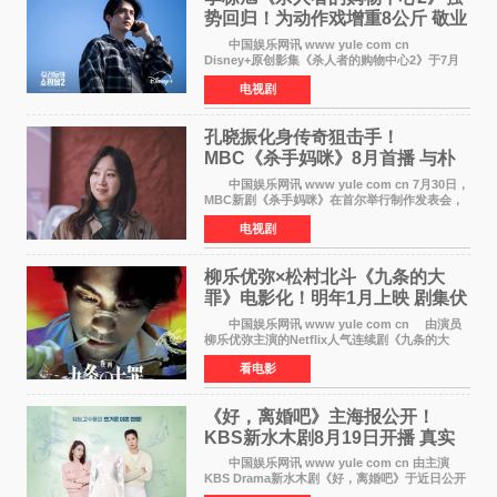
势回归！为动作戏增重8公斤 敬业
获赞
中国娱乐网讯 www yule com cn
Disney+原创影集《杀人者的购物中心2》于7月
22日正式上线，由男神李栋旭主演的郑进湾以2 0
电视剧
完全体强势回归。该剧第一季曾被《纽约时报》
评选为全球最佳影集之一
孔晓振化身传奇狙击手！
MBC《杀手妈咪》8月首播 与朴
恩斌展开收视对决
中国娱乐网讯 www yule com cn 7月30日，
MBC新剧《杀手妈咪》在首尔举行制作发表会，
主演孔晓振、郑准元、李相二、无真星、崔宇
电视剧
成、李银泉等人一同出席，为新剧宣传造势。这
是孔晓振继《毛骨
柳乐优弥×松村北斗《九条的大
罪》电影化！明年1月上映 剧集伏
笔将全面揭晓
中国娱乐网讯 www yule com cn 由演员
柳乐优弥主演的Netflix人气连续剧《九条的大
罪》正式宣布改编为电影，将于明年1月8日全国
看电影
上映。柳乐优弥与SixTONES松村北斗再度联
手，为观众带来这部
《好，离婚吧》主海报公开！
KBS新水木剧8月19日开播 真实
离婚体验记来袭
中国娱乐网讯 www yule com cn 由主演
KBS Drama新水木剧《好，离婚吧》于近日公开
主海报，正式进入开播倒计时。 海报中，男