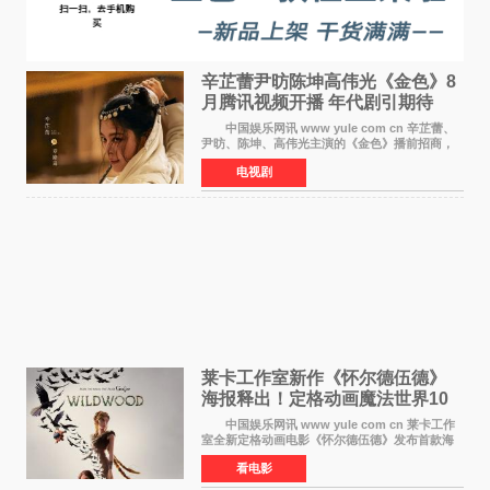
辛芷蕾尹昉陈坤高伟光《金色》8
月腾讯视频开播 年代剧引期待
中国娱乐网讯 www yule com cn 辛芷蕾、
尹昉、陈坤、高伟光主演的《金色》播前招商，
预计8月腾讯视频开播。这部年代剧汇集了众多实
电视剧
力派演员，阵容强大，引发了观众的广泛关
注。 《金色》
莱卡工作室新作《怀尔德伍德》
海报释出！定格动画魔法世界10
月开启
中国娱乐网讯 www yule com cn 莱卡工作
室全新定格动画电影《怀尔德伍德》发布首款海
报，女孩为找回弟弟走入黑暗、宏大的林中魔法
看电影
世界，一场关于勇气与亲情的奇幻冒险即将展
开。 本片由特