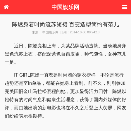
中国娱乐网
首页
新闻
女性
看电影
陈燃身着时尚流苏短裙 百变造型简约有范儿
电视剧
演唱会
综艺节目
偶像活动
来源： 中国娱乐网 日期：2014-10-30 08:24:18
热周边
近日，陈燃亮相上海，为某品牌活动造势。当晚她身穿
黑色流苏上衣，搭配深紫色百褶皮裙，帅气随性，女神范儿
十足。
IT GIRL陈燃一直都是时尚圈的穿衣榜样，不论是流行
趋势还是至in单品，都能在她身上看到。前不久，刚刚参加
完美国旧金山马拉松赛程的她，更加显得活力四射，陈燃以
她特有的时尚气息和健康生活理念，获得了国内外媒体的好
评，而由她出演的新电影也将在不久之后登上大荧屏，网友
们纷纷表示很期待。