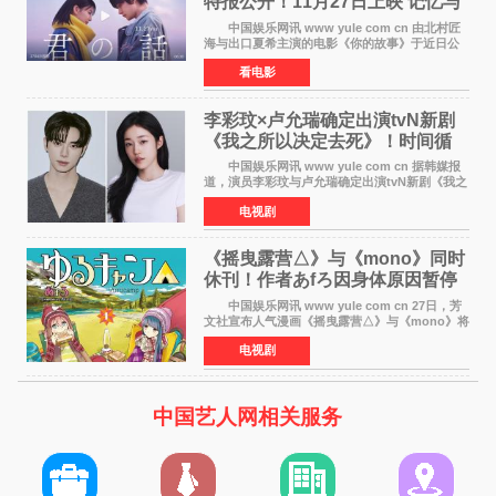
特报公开！11月27日上映 记忆与
初恋的奇幻交织
中国娱乐网讯 www yule com cn 由北村匠
海与出口夏希主演的电影《你的故事》于近日公
开特报影像，正式定档11月27日上映。 本片
看电影
改编自三秋缒同名小说，编剧由曾执笔《孤独摇
滚！》的吉田惠
李彩玟×卢允瑞确定出演tvN新剧
《我之所以决定去死》！时间循
环青春爱情来袭
中国娱乐网讯 www yule com cn 据韩媒报
道，演员李彩玟与卢允瑞确定出演tvN新剧《我之
所以决定去死》，分别担任男女主角。该剧预计
电视剧
将于明年播出，引发观众期待。 本剧改编自
NAVER同名人气
《摇曳露营△》与《mono》同时
休刊！作者あfろ因身体原因暂停
双连载
中国娱乐网讯 www yule com cn 27日，芳
文社宣布人气漫画《摇曳露营△》与《mono》将
暂停连载一段时间，原因是漫画家あfろ身体状况
电视剧
不佳。 编辑部表示：一直承蒙各位对
《mono》的喜爱，
中国艺人网相关服务