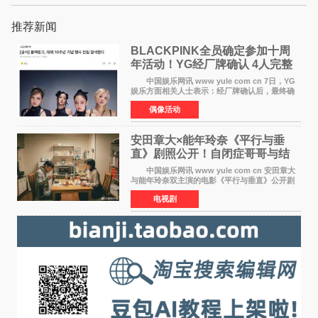
推荐新闻
BLACKPINK全员确定参加十周
年活动！YG经厂牌确认 4人完整
体合体成行
中国娱乐网讯 www yule com cn 7日，YG
娱乐方面相关人士表示：经厂牌确认后，最终确
定4名成员均将出席。YG方面最终确认了智秀、
偶像活动
JENNIE、ROS&Eacute;、LISA四位
BLACKPINK成员全员出席，使组
安田章大×能年玲奈《平行与垂
直》剧照公开！自闭症哥哥与结
婚前夕妹妹直面未来
中国娱乐网讯 www yule com cn 安田章大
与能年玲奈双主演的电影《平行与垂直》公开剧
照，该片将于8月28日上映。 本片围绕患有自
电视剧
闭症谱系障碍的哥哥大贵（安田章大 饰）与即将
结婚的妹妹