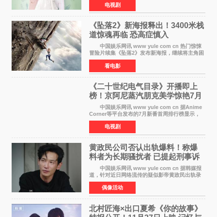
电视剧
女主角背对背站立，各自望向不同方向，中央的
空白与冷漠的表情
《坠落2》新海报释出！3400米栈
道惊魂再临 恐高症慎入
中国娱乐网讯 www yule com cn 热门惊悚
冒险片续集《坠落2》发布新海报，继续将主角困
于绝境高处——这一次，是摇摇欲坠的徒步栈
看电影
道。该片将于今年9月2日北美上映，恐高症患者
请提前做好心理
《二十世纪电气目录》开播即上
榜！京阿尼蒸汽朋克美学惊艳7月
新番季
中国娱乐网讯 www yule com cn 据Anime
Corner等平台发布的7月新番首周排行榜显示，
由京都动画制作的《二十世纪电气目录》在多个
电视剧
榜单中表现亮眼，位列AniLab全球TOP10第十
名。该剧改编自结
黄政民公司否认出轨爆料！称爆
料者为长期骚扰者 已提起刑事诉
讼
中国娱乐网讯 www yule com cn 据韩媒报
道，针对近日网络流传的疑似影帝黄政民出轨录
音及短信爆料，黄政民所属经纪公司于今日正式
偶像活动
发表声明，明确否认相关传闻。 公司表示，
爆料者是一名长
北村匠海×出口夏希《你的故事》