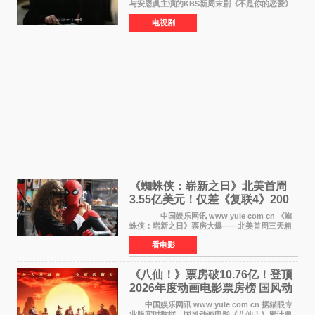
与安恩眞主演的KBS新周末剧《不是你的恋爱》
于近日公开首波剧照，正式定档9月12日首
电视剧
播。 剧照中，徐康俊与安恩眞并肩而坐，眼
神中流露出复杂而微
《蜘蛛侠：崭新之日》北美首周
3.55亿美元！仅差《复联4》200
万 影史第二全球开画
中国娱乐网讯 www yule com cn 《蜘
蛛侠：崭新之日》票房大爆——北美首周三天粗
报3 55亿美元，仅比影史最高北美开画《复仇者
看电影
联盟4：终局之战》的3 571亿美元少200万出头，
精报调整后仍
《八仙！》票房破10.76亿！登顶
2026年度动画电影票房榜 国风动
画逆袭暑期档
中国娱乐网讯 www yule com cn 据猫眼专
业版实时数据，国风动画电影《八仙！》累计票