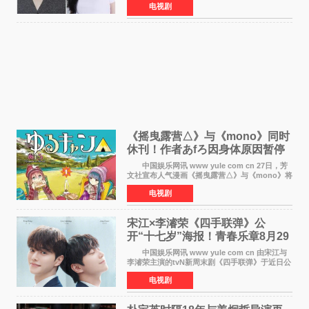
电视剧
将于明年播出，引发观众期待。 本剧改编自
NAVER同名人气
《摇曳露营△》与《mono》同时
休刊！作者あfろ因身体原因暂停
双连载
中国娱乐网讯 www yule com cn 27日，芳
文社宣布人气漫画《摇曳露营△》与《mono》将
暂停连载一段时间，原因是漫画家あfろ身体状况
电视剧
不佳。 编辑部表示：一直承蒙各位对
《mono》的喜爱，
宋江×李濬荣《四手联弹》公
开“十七岁”海报！青春乐章8月29
日奏响
中国娱乐网讯 www yule com cn 由宋江与
李濬荣主演的tvN新周末剧《四手联弹》于近日公
开十七岁版海报，以充满青春气息的画面再度点
电视剧
燃观众期待。 海报中，宋江与李濬荣并肩站
在音乐教室的