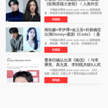
《驻韩异国大使馆》！人类外交
官与“龙”大使的奇幻
中国娱乐网讯 www yule com cn 据韩媒报
道，李俊昊与洪华莲确定出演tvN新剧《驻韩异国
大使馆》，分别担任男女主角，引发期待。
电视剧
该剧讲述了一位因管理驻韩异国大使馆（负责管
理居住在大韩
南柱赫×李伊潭×金义圣×朴勋确定
出演Disney+新剧《Code》！悬
疑犯罪惊悚明年上线
中国娱乐网讯 www yule com cn 据韩媒报
道，南柱赫、李伊潭、金义圣、朴勋确定出演
Disney+新剧《Code》，该剧预计将于明年播
电视剧
出，引发高度关注。 本剧改编自同名人气台
剧，讲述了一位往来
曹承衍确认出演《南伐》！与李
秉宪、高允真、李到晛共组9人武
士团
中国娱乐网讯 www yule com cn 23日，
电影《南伐》方面公开了曹承衍确认出演的消
息。通过歌手活动展现出独特色彩的曹承衍将在
看电影
片中饰演拥有出色弓箭技术的弓箭手，他将在这
一历史动作大片中展