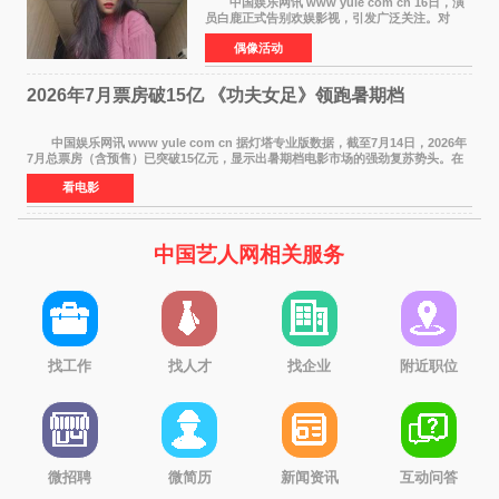
中国娱乐网讯 www yule com cn 16日，演
员白鹿正式告别欢娱影视，引发广泛关注。对
此，欢娱影视创始人于正在社交平台发文回应，
偶像活动
字里行间流露不舍与祝福。 于正透露，以前
每次有演员到期不
2026年7月票房破15亿 《功夫女足》领跑暑期档
中国娱乐网讯 www yule com cn 据灯塔专业版数据，截至7月14日，2026年
7月总票房（含预售）已突破15亿元，显示出暑期档电影市场的强劲复苏势头。在
众多上映影片中，《功夫女足》《小黄人与大
看电影
中国艺人网相关服务
找工作
找人才
找企业
附近职位
微招聘
微简历
新闻资讯
互动问答