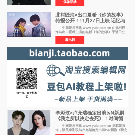
偶像活动
发表声明，明确否认相关传闻。 公司表示，
爆料者是一名长
北村匠海×出口夏希《你的故事》
特报公开！11月27日上映 记忆与
初恋的奇幻交织
中国娱乐网讯 www yule com cn 由北村匠
海与出口夏希主演的电影《你的故事》于近日公
开特报影像，正式定档11月27日上映。 本片
看电影
改编自三秋缒同名小说，编剧由曾执笔《孤独摇
滚！》的吉田惠
李彩玟×卢允瑞确定出演tvN新剧
《我之所以决定去死》！时间循
环青春爱情来袭
中国娱乐网讯 www yule com cn 据韩媒报
道，演员李彩玟与卢允瑞确定出演tvN新剧《我之
所以决定去死》，分别担任男女主角。该剧预计