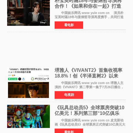
朴宝英时隔18年与姜炯哲导演再
合作！《如果和你在一起》打造
奇幻浪漫喜剧
中国娱乐网讯 www yule com cn 演员朴
宝英时隔18年与姜炯哲导演再度携手，共同打造
备受期待的浪漫喜剧新作《如果和你在一起》
看电影
（暂定名）。据OSEN报道，朴宝英将出演该片
女主角，自2008年《
堺雅人《VIVANT2》首集收视率
18.8%！创《半泽直树2》以来
TBS周日剧场最高开局
中国娱乐网讯 www yule com cn 堺雅人主
演的《VIVANT》第二季第一集于7月26日播出，
首集收视率高达18 8%，成为自2020年《半泽直
电视剧
树2》首集22%以来，TBS周日剧场最高开播收视
纪录。 考虑到
《玩具总动员5》全球票房突破10
亿美元！系列第三部“10亿俱乐
部”达成
中国娱乐网讯 www yule com cn 皮克斯动
画《玩具总动员5》全球票房正式突破10亿美元大
关。截至上周末，该片全球累计票房已达10 22亿
看电影
美元，其中北美市场贡献4 48亿美元，中国内地