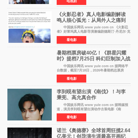
电视剧
却有传闻称已就《铁拳教育》第二季的制作展开
了讨论——《
《火影忍者》真人电影编剧解读
鸣人核心弧光：从局外人之痛到
自我觉醒
中国娱乐网讯 www yule com cn 《火影忍
者》好莱坞真人电影导演兼编剧德斯汀·丹尼尔·克
雷顿近日在采访中分享了对主角鸣人成长弧光的
看电影
理解，透露电影将深入探索鸣人作为局外人的情
感历程。
暑期档票房破40亿！《群星闪耀
时》提档7月25日 科幻巨制加入战
局
中国娱乐网讯 www yule com cn 据网络平
台数据，截至7月18日，2026年暑期档总票房
（含预售）已正式突破40亿元大关，年度总票房
看电影
也随之逼近197亿元。超百部中外佳片同台竞技，
点燃了盛夏的电
李到晛有望出演《南伐》！与李
秉宪、高允真合作
中国娱乐网讯 www yule com cn 据韩媒报
道，演员李到晛有望出演动作古装电影《南
伐》，与李秉宪、高允真合作，引发关注。
看电影
该片为动作古装片，讲述朝鲜初期，为了解救被
倭寇绑走的俘虏，9
诺兰《奥德赛》全球首周狂揽2.64
亿美元！创导演生涯最高开画纪