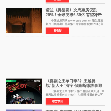
票房达2 82
诺兰《奥德赛》次周票房仅跌
29%！全球突破6.39亿 有望冲击
13亿成诺兰最卖座电影
中国娱乐网讯 www yule com cn 诺兰导演
新片《奥德赛》北美第二周末票房粗报8700万美
元（周五至周日：2600万&rarr;3460万
看电影
&rarr;2640万），较首周1 24亿美元仅下跌29
6%，走势极为强劲，远超
《喜剧之王单口季3》王越挑
战“新人王”海宇 保险断缴故事戳
中生活痛点
《喜剧之王单口季3》第二赛段正式开启，本
赛段以欣赏者对决为核心，让演员根据自身认可
选择对手，在作品碰撞中完成一次喜剧创作者之
综艺节目
间的交流。这里有实力相当的正面对抗，也有老
朋友、老对手之