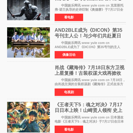
录
中国娱乐网讯 www yule com cn 克里斯托
弗·诺兰执导的史诗巨制《奥德赛》于7月17日全
球上映，首周末票房表现远超预期——北美首周
看电影
三天粗报1 245亿美元（开画3919馆），全球首周
2 641亿美元
AND2BLE成为《DICON》第35
号刊主人公！与少年们共赴夏日
之约
中国娱乐网讯 www yule com cn
AND2BLE成为了《DICON》第35号刊的主人
公，本期标题为And The Summer。作为出道后
偶像活动
首次担任杂志画报主角的完整体，AND2BLE用清
澈的少年感与全新的夏天相遇了
肖战《藏海传》7月18日东方卫视
上星复播！古装权谋大戏再掀收
视热潮
中国娱乐网讯 www yule com cn 7月18日，
由肖战主演的古装权谋剧《藏海传》正式在东方
卫视上星复播，引发广泛关注。该剧此前已在网
电视剧
络平台播出，凭借精良制作和紧凑剧情收获不俗
口碑，此次上
《王者天下5：魂之对决》7月17
日日本上映！山崎贤人领衔 史上
最大“函谷关防卫战”
中国娱乐网讯 www yule com cn 日本漫改
电影《王者天下5：魂之对决》于7月17日在日本
全国上映。这部由佐藤信介执导、山崎贤人主演
看电影
的历史动作片，改编自原泰久同名人气漫画，继