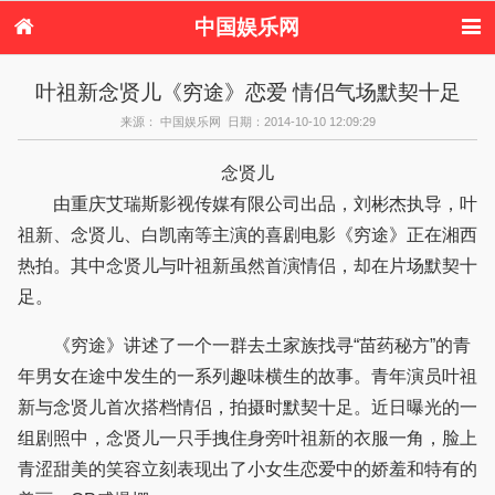
中国娱乐网
首页
新闻
女性
看电影
叶祖新念贤儿《穷途》恋爱 情侣气场默契十足
电视剧
演唱会
综艺节目
偶像活动
来源： 中国娱乐网 日期：2014-10-10 12:09:29
热周边
念贤儿
由重庆艾瑞斯影视传媒有限公司出品，刘彬杰执导，叶
祖新、念贤儿、白凯南等主演的喜剧电影《穷途》正在湘西
热拍。其中念贤儿与叶祖新虽然首演情侣，却在片场默契十
足。
《穷途》讲述了一个一群去土家族找寻“苗药秘方”的青
年男女在途中发生的一系列趣味横生的故事。青年演员叶祖
新与念贤儿首次搭档情侣，拍摄时默契十足。近日曝光的一
组剧照中，念贤儿一只手拽住身旁叶祖新的衣服一角，脸上
青涩甜美的笑容立刻表现出了小女生恋爱中的娇羞和特有的