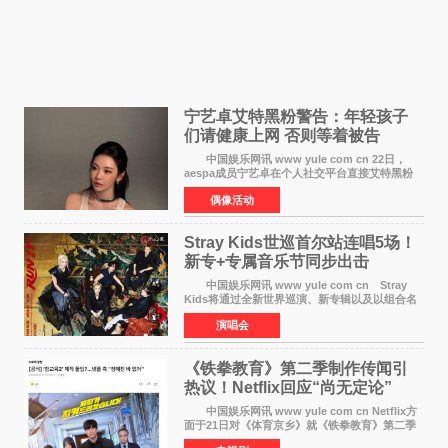
宁艺卓艾特黑粉警告：年轻孩子
们​请健康上网 否则等着被告
中国娱乐网讯 www yule com cn 22日，
aespa成员宁艺卓在个人社交平台直接艾特黑粉
账号，正面喊话回应长期以来的恶意攻击，引发
偶像活动
广泛关注。 宁艺卓在文中表示，自己早已注
意到部分网友持续
Stray Kids世巡首尔站连唱5场！
新专+专属音乐节同步出击
中国娱乐网讯 www yule com cn Stray
Kids将通过全新世界巡演、新专辑以及以组合名
义打造的专属音乐节等一系列全球活动，开启事
演唱会
业发展的全新篇章。 Stray Kids将于7月25日
至26日、29日
《铁拳教育》第二季制作传闻引
热议！Netflix回应“尚无定论”
中国娱乐网讯 www yule com cn Netflix方
面于21日对《体育京乡》就《铁拳教育》第二季
制作传闻划清界限，表示尚无定论。然而，业界