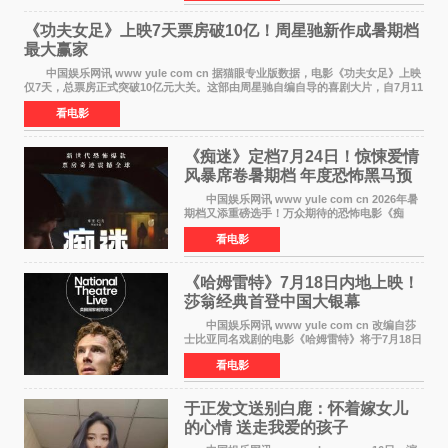
续讲述信和漂
《功夫女足》上映7天票房破10亿！周星驰新作成暑期档
最大赢家
中国娱乐网讯 www yule com cn 据猫眼专业版数据，电影《功夫女足》上映
仅7天，总票房正式突破10亿元大关。这部由周星驰自编自导的喜剧大片，自7月11
日公映以来便展现出惊人的市场统治力。
看电影
《痴迷》定档7月24日！惊悚爱情
风暴席卷暑期档 年度恐怖黑马预
定
中国娱乐网讯 www yule com cn 2026年暑
期档又添重磅选手！万众期待的恐怖电影《痴
迷》今日正式官宣定档，将于7月24日登陆内地各
看电影
大院线。这部被业内专家誉为新世代爆款恐怖电
影的作品，将为
《哈姆雷特》7月18日内地上映！
莎翁经典首登中国大银幕
中国娱乐网讯 www yule com cn 改编自莎
士比亚同名戏剧的电影《哈姆雷特》将于7月18日
在中国内地上映。这部跨越四百年的文学经典被
看电影
搬上大银幕，为观众带来一场视觉与听觉的双重
盛宴。 《
于正发文送别白鹿：怀着嫁女儿
的心情 送走我爱的孩子