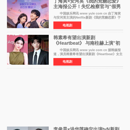
丁海寅×安河英《我的荒糖恋爱》
主海报公开！失忆检察官与“假男
友”同居罗曼史来
中国娱乐网讯 www yule com cn 由丁海寅
与安河英主演的Netflix新剧《我的荒糖恋爱》于
近日公开主海报，正式进入开播倒计时。 海
电视剧
报中，两人并肩站在充满怀旧气息的九津麦芽村
街道上，丁
韩素希有望出演新剧
《Heartbeat》 与南柱赫上演“初
恋归来”奇幻罗曼史
中国娱乐网讯 www yule com cn 据韩媒报
道，演员韩素希有望出演新剧《Heartbeat》女主
角，与南柱赫合作，引发高度关注。 韩素希
电视剧
在剧中饰演能够看到过去的女人洪莎朗一角，因
初恋的意外
李俊昊×洪华莲确定出演tvN新剧