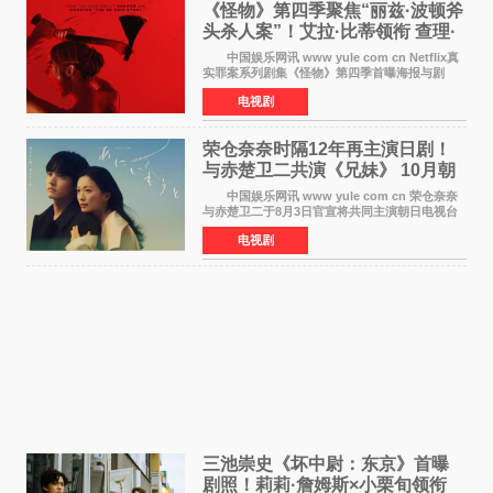
《怪物》第四季聚焦“丽兹·波顿斧
头杀人案”！艾拉·比蒂领衔 查理·
汉纳姆、莎拉·保
中国娱乐网讯 www yule com cn Netflix真
实罪案系列剧集《怪物》第四季首曝海报与剧
照，聚焦鹅妈妈童谣亦有记载的著名血腥杀人案
电视剧
——丽兹·波顿砍死生父与继母案。 本季由艾
拉·比蒂饰
荣仓奈奈时隔12年再主演日剧！
与赤楚卫二共演《兄妹》 10月朝
日新档开播
中国娱乐网讯 www yule com cn 荣仓奈奈
与赤楚卫二于8月3日官宣将共同主演朝日电视台
日剧《兄妹》（10月开播，每周六晚10点播
电视剧
出）。这也是荣仓奈奈继TBS剧集《为了N》之
后，暌违12年再度担
三池崇史《坏中尉：东京》首曝
剧照！莉莉·詹姆斯×小栗旬领衔