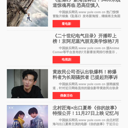
道惊魂再临 恐高症慎入
中国娱乐网讯 www yule com cn 热门惊悚
冒险片续集《坠落2》发布新海报，继续将主角困
于绝境高处——这一次，是摇摇欲坠的徒步栈
看电影
道。该片将于今年9月2日北美上映，恐高症患者
请提前做好心理
《二十世纪电气目录》开播即上
榜！京阿尼蒸汽朋克美学惊艳7月
新番季
中国娱乐网讯 www yule com cn 据Anime
Corner等平台发布的7月新番首周排行榜显示，
由京都动画制作的《二十世纪电气目录》在多个
电视剧
榜单中表现亮眼，位列AniLab全球TOP10第十
名。该剧改编自结
黄政民公司否认出轨爆料！称爆
料者为长期骚扰者 已提起刑事诉
讼
中国娱乐网讯 www yule com cn 据韩媒报
道，针对近日网络流传的疑似影帝黄政民出轨录
音及短信爆料，黄政民所属经纪公司于今日正式
偶像活动
发表声明，明确否认相关传闻。 公司表示，
爆料者是一名长
北村匠海×出口夏希《你的故事》
特报公开！11月27日上映 记忆与
初恋的奇幻交织
中国娱乐网讯 www yule com cn 由北村匠
海与出口夏希主演的电影《你的故事》于近日公
开特报影像，正式定档11月27日上映。 本片