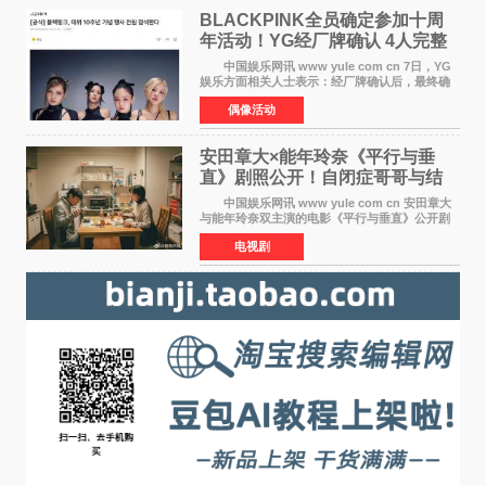
BLACKPINK全员确定参加十周
年活动！YG经厂牌确认 4人完整
体合体成行
中国娱乐网讯 www yule com cn 7日，YG
娱乐方面相关人士表示：经厂牌确认后，最终确
定4名成员均将出席。YG方面最终确认了智秀、
偶像活动
JENNIE、ROS&Eacute;、LISA四位
BLACKPINK成员全员出席，使组
安田章大×能年玲奈《平行与垂
直》剧照公开！自闭症哥哥与结
婚前夕妹妹直面未来
中国娱乐网讯 www yule com cn 安田章大
与能年玲奈双主演的电影《平行与垂直》公开剧
照，该片将于8月28日上映。 本片围绕患有自
电视剧
闭症谱系障碍的哥哥大贵（安田章大 饰）与即将
结婚的妹妹