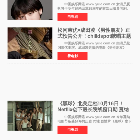
中国娱乐网讯 www yule com cn 女演员夏
帆将于明年迎来出道25周年的首次出演晨间剧。
NHK于8月4日宣布她将出演明年（2027年度）上
电视剧
半期的晨间剧《巡游的天鹅》，饰演与女主角森
田望智饰演的生
松冈茉优×成田凌《男性朋友》正
式预告公开！chilldspot献唱主题
曲​
中国娱乐网讯 www yule com cn 由演员松
冈茉优主演、成田凌共演的电影《男性朋友》
（三岛有纪子执导，11月6日上映）于8月5日公开
看电影
正式视觉图与正式预告片。同时，三人乐队
chilldspot为该片创
《黑球》北美定档10月16日！
Netflix创下最长院线窗口期 戛纳
最佳导演加持
中国娱乐网讯 www yule com cn 今年戛纳
电影节备受好评的历史 同性 剧情片《黑球》拿下
Netflix美国发行电影的最长院线放映期——该片
电视剧
最新定档今年10月16日美国影院上映（此前定档
11月6日，如