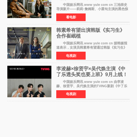
黑色惊悚再升级
中国娱乐网讯 www yule com cn 三池崇史
导演新片——莉莉·詹姆斯、小栗旬主演的黑色惊
悚电影《坏中尉：东京》首曝剧照。继阿贝尔·费
看电影
拉拉&times;哈威·凯特尔的1992年《坏中尉》和
沃纳·赫
韩素希有望出演韩版《实习生》
合作崔岷植
中国娱乐网讯 www yule com cn 据韩媒报
道表示，女演员韩素希有望通过韩版《实习生》
回归荧幕，合作前辈演员崔岷植。 根据消息
电视剧
表示，演员韩素希目前已经结束了电视剧《Y计
划》的拍摄工
李浚赫×徐贤宇×吴代焕主演《中
了乐透头奖也要上班》9月上线！
TVING先网后台
中国娱乐网讯 www yule com cn 由李浚
赫、徐贤宇、吴代焕主演的TVING新剧《中了乐
透头奖也要上班》定档9月10日播出，随后于9月
电视剧
14日起登陆tvN月火档，实现先网后台双平台播出
模式。 本剧改