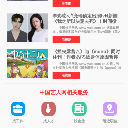
看电影
改编自三秋缒同名小说，编剧由曾执笔《孤独摇
滚！》的吉田惠
李彩玟×卢允瑞确定出演tvN新剧
《我之所以决定去死》！时间循
环青春爱情来袭
中国娱乐网讯 www yule com cn 据韩媒报
道，演员李彩玟与卢允瑞确定出演tvN新剧《我之
所以决定去死》，分别担任男女主角。该剧预计
电视剧
将于明年播出，引发观众期待。 本剧改编自
NAVER同名人气
《摇曳露营△》与《mono》同时
休刊！作者あfろ因身体原因暂停
双连载
中国娱乐网讯 www yule com cn 27日，芳
文社宣布人气漫画《摇曳露营△》与《mono》将
暂停连载一段时间，原因是漫画家あfろ身体状况
电视剧
不佳。 编辑部表示：一直承蒙各位对
《mono》的喜爱，
中国艺人网相关服务
找工作
找人才
找企业
附近职位