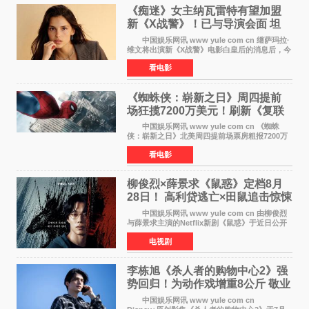
《痴迷》女主纳瓦雷特有望加盟
新《X战警》！已与导演会面 坦
言“魔形女一直很酷”
中国娱乐网讯 www yule com cn 继萨玛拉·
维文将出演新《X战警》电影白皇后的消息后，今
年暑期档大热恐怖片《痴迷》女主角印达·纳瓦雷
看电影
特也有望加盟这部备受瞩目的漫威新作——目前
还处于有
《蜘蛛侠：崭新之日》周四提前
场狂揽7200万美元！刷新《复联
4》保持影史纪录
中国娱乐网讯 www yule com cn 《蜘蛛
侠：崭新之日》北美周四提前场票房粗报7200万
美元，创下影史单片北美提前场票房新纪录——
看电影
此前该纪录由《复仇者联盟4：终局之战》的6000
万美元保持，本
柳俊烈×薛景求《鼠惑》定档8月
28日！ 高利贷逃亡×田鼠追击惊悚
来袭
中国娱乐网讯 www yule com cn 由柳俊烈
与薛景求主演的Netflix新剧《鼠惑》于近日公开
主海报，正式定档8月28日上线。 海报中，柳
电视剧
俊烈与薛景求背对背站立，各自朝向相反方向，
幽暗的色调与
李栋旭《杀人者的购物中心2》强
势回归！为动作戏增重8公斤 敬业
获赞
中国娱乐网讯 www yule com cn