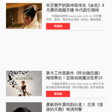
辛芷蕾尹昉陈坤高伟光《金色》8
月腾讯视频开播 年代剧引期待
中国娱乐网讯 www yule com cn 辛芷蕾、
尹昉、陈坤、高伟光主演的《金色》播前招商，
预计8月腾讯视频开播。这部年代剧汇集了众多实
电视剧
力派演员，阵容强大，引发了观众的广泛关
注。 《金色》
莱卡工作室新作《怀尔德伍德》
海报释出！定格动画魔法世界10
月开启
中国娱乐网讯 www yule com cn 莱卡工作
室全新定格动画电影《怀尔德伍德》发布首款海
报，女孩为找回弟弟走入黑暗、宏大的林中魔法
看电影
世界，一场关于勇气与亲情的奇幻冒险即将展
开。 本片由特
夏帆明年晨间剧出道！ 主演《巡
游的天鹅》饰演刑警