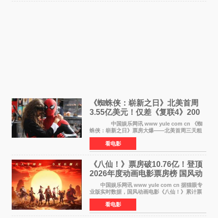
《蜘蛛侠：崭新之日》北美首周
3.55亿美元！仅差《复联4》200
万 影史第二全球开画
中国娱乐网讯 www yule com cn 《蜘
蛛侠：崭新之日》票房大爆——北美首周三天粗
报3 55亿美元，仅比影史最高北美开画《复仇者
看电影
联盟4：终局之战》的3 571亿美元少200万出头，
精报调整后仍
《八仙！》票房破10.76亿！登顶
2026年度动画电影票房榜 国风动
画逆袭暑期档
中国娱乐网讯 www yule com cn 据猫眼专
业版实时数据，国风动画电影《八仙！》累计票
房突破10 76亿元，超过《熊出没·年年有熊》，
看电影
暂列2026年度动画影片票房榜冠军。该片自暑期
档登陆院线以