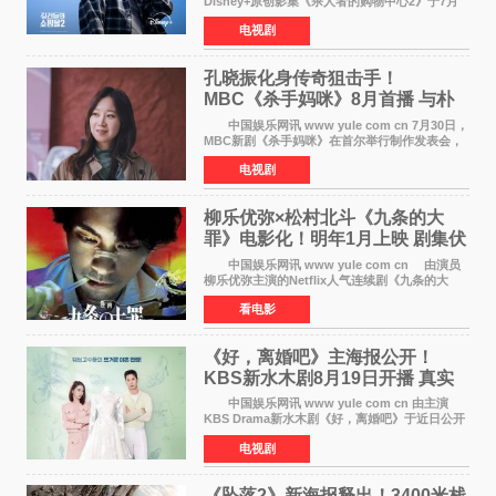
Disney+原创影集《杀人者的购物中心2》于7月
22日正式上线，由男神李栋旭主演的郑进湾以2 0
电视剧
完全体强势回归。该剧第一季曾被《纽约时报》
评选为全球最佳影集之一
孔晓振化身传奇狙击手！
MBC《杀手妈咪》8月首播 与朴
恩斌展开收视对决
中国娱乐网讯 www yule com cn 7月30日，
MBC新剧《杀手妈咪》在首尔举行制作发表会，
主演孔晓振、郑准元、李相二、无真星、崔宇
电视剧
成、李银泉等人一同出席，为新剧宣传造势。这
是孔晓振继《毛骨
柳乐优弥×松村北斗《九条的大
罪》电影化！明年1月上映 剧集伏
笔将全面揭晓
中国娱乐网讯 www yule com cn 由演员
柳乐优弥主演的Netflix人气连续剧《九条的大
罪》正式宣布改编为电影，将于明年1月8日全国
看电影
上映。柳乐优弥与SixTONES松村北斗再度联
手，为观众带来这部
《好，离婚吧》主海报公开！
KBS新水木剧8月19日开播 真实
离婚体验记来袭
中国娱乐网讯 www yule com cn 由主演
KBS Drama新水木剧《好，离婚吧》于近日公开
主海报，正式进入开播倒计时。 海报中，男
电视剧
女主角背对背站立，各自望向不同方向，中央的
空白与冷漠的表情
《坠落2》新海报释出！3400米栈