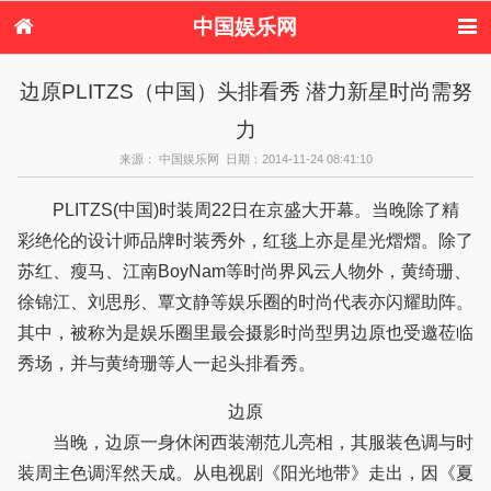
中国娱乐网
首页
新闻
女性
看电影
边原PLITZS（中国）头排看秀 潜力新星时尚需努
电视剧
演唱会
综艺节目
偶像活动
力
热周边
来源： 中国娱乐网 日期：2014-11-24 08:41:10
PLITZS(中国)时装周22日在京盛大开幕。当晚除了精
彩绝伦的设计师品牌时装秀外，红毯上亦是星光熠熠。除了
苏红、瘦马、江南BoyNam等时尚界风云人物外，黄绮珊、
徐锦江、刘思彤、覃文静等娱乐圈的时尚代表亦闪耀助阵。
其中，被称为是娱乐圈里最会摄影时尚型男边原也受邀莅临
秀场，并与黄绮珊等人一起头排看秀。
边原
当晚，边原一身休闲西装潮范儿亮相，其服装色调与时
装周主色调浑然天成。从电视剧《阳光地带》走出，因《夏