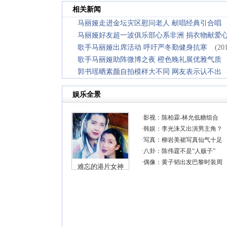
相关新闻
马丽娅走进金坛灾区慰问老人 献唱经典引合唱
马丽娅好友超一波俱乐部心系非洲 捐衣物献爱
歌手马丽娅出席活动 呼吁严冬勤健身抗寒
(20
歌手马丽娅助阵微博之夜 橙色晚礼展优雅气质
郭书瑶晒素颜自拍模样大不同 网友表示认不出