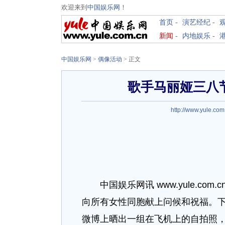
欢迎来到
中国娱乐网
！
首页
-
演艺经纪
-
新闻
-
内地娱乐
-
中国娱乐网
>
偶像活动
> 正文
歌手马丽娅三八
http://www.yule.com
中国娱乐网讯 www.yule.co
向所有女性同胞献上问候和祝福。下午，
微博上晒出一组在飞机上的自拍照