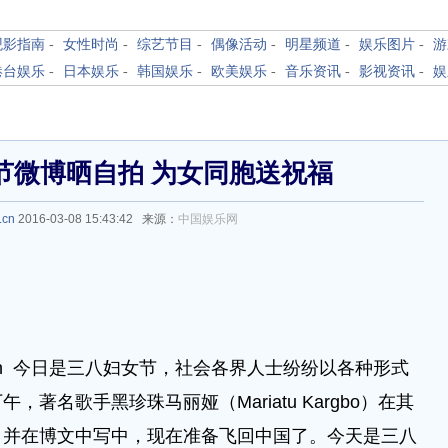
观影指南
-
女性时尚
-
综艺节目
-
偶像活动
-
明星频道
-
娱乐图片
-
游
港台娱乐
-
日本娱乐
-
韩国娱乐
-
欧美娱乐
-
音乐资讯
-
影视资讯
-
娱
节微博晒自拍 为女同胞送祝福
.cn
2016-03-08 15:43:42 来源：
中国娱乐网
m.cn 今日是三八妇女节，社会各界人士纷纷以各种形式
著名歌手黑珍珠马丽娅（Mariatu Kargbo）在其
，并在博文中写中，现在准备飞回中国了。今天是三八