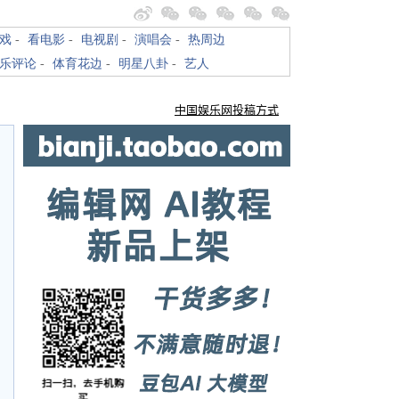
戏
-
看电影
-
电视剧
-
演唱会
-
热周边
乐评论
-
体育花边
-
明星八卦
-
艺人