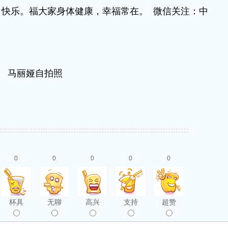
快乐。福大家身体健康，幸福常在。 微信关注：中
马丽娅自拍照
0
0
0
0
0
杯具
无聊
高兴
支持
超赞