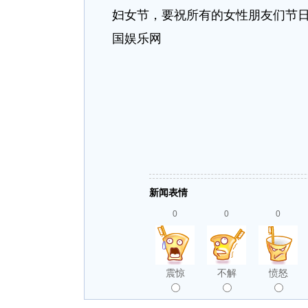
妇女节，要祝所有的女性朋友们节日
国娱乐网
新闻表情
0
0
0
震惊
不解
愤怒