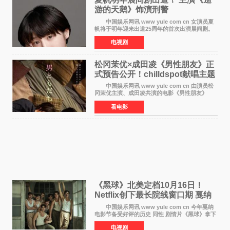
游的天鹅》饰演刑警
中国娱乐网讯 www yule com cn 女演员夏
帆将于明年迎来出道25周年的首次出演晨间剧。
NHK于8月4日宣布她将出演明年（2027年度）上
电视剧
半期的晨间剧《巡游的天鹅》，饰演与女主角森
田望智饰演的生
松冈茉优×成田凌《男性朋友》正
式预告公开！chilldspot献唱主题
曲​
中国娱乐网讯 www yule com cn 由演员松
冈茉优主演、成田凌共演的电影《男性朋友》
（三岛有纪子执导，11月6日上映）于8月5日公开
看电影
正式视觉图与正式预告片。同时，三人乐队
chilldspot为该片创
《黑球》北美定档10月16日！
Netflix创下最长院线窗口期 戛纳
最佳导演加持
中国娱乐网讯 www yule com cn 今年戛纳
电影节备受好评的历史 同性 剧情片《黑球》拿下
Netflix美国发行电影的最长院线放映期——该片
电视剧
最新定档今年10月16日美国影院上映（此前定档