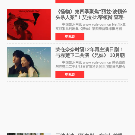
11月6日，如
《怪物》第四季聚焦“丽兹·波顿斧
头杀人案”！艾拉·比蒂领衔 查理·
汉纳姆、莎拉·保
中国娱乐网讯 www yule com cn Netflix真
实罪案系列剧集《怪物》第四季首曝海报与剧
照，聚焦鹅妈妈童谣亦有记载的著名血腥杀人案
电视剧
——丽兹·波顿砍死生父与继母案。 本季由艾
拉·比蒂饰
荣仓奈奈时隔12年再主演日剧！
与赤楚卫二共演《兄妹》 10月朝
日新档开播
中国娱乐网讯 www yule com cn 荣仓奈奈
与赤楚卫二于8月3日官宣将共同主演朝日电视台
日剧《兄妹》（10月开播，每周六晚10点播
电视剧
出）。这也是荣仓奈奈继TBS剧集《为了N》之
后，暌违12年再度担