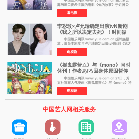
中国娱乐网讯 www yule com cn 由北村匠
海与出口夏希主演的电影《你的故事》于近日公
开特报影像，正式定档11月27日上映。 本片
看电影
改编自三秋缒同名小说，编剧由曾执笔《孤独摇
滚！》的吉田惠
李彩玟×卢允瑞确定出演tvN新剧
《我之所以决定去死》！时间循
环青春爱情来袭
中国娱乐网讯 www yule com cn 据韩媒报
道，演员李彩玟与卢允瑞确定出演tvN新剧《我之
所以决定去死》，分别担任男女主角。该剧预计
电视剧
将于明年播出，引发观众期待。 本剧改编自
NAVER同名人气
《摇曳露营△》与《mono》同时
休刊！作者あfろ因身体原因暂停
双连载
中国娱乐网讯 www yule com cn 27日，芳
文社宣布人气漫画《摇曳露营△》与《mono》将
暂停连载一段时间，原因是漫画家あfろ身体状况
电视剧
不佳。 编辑部表示：一直承蒙各位对
《mono》的喜爱，
中国艺人网相关服务