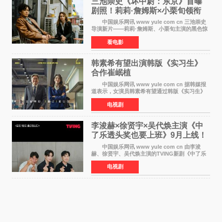
三池崇史《坏中尉：东京》首曝
剧照！莉莉·詹姆斯×小栗旬领衔
黑色惊悚再升级
中国娱乐网讯 www yule com cn 三池崇史
导演新片——莉莉·詹姆斯、小栗旬主演的黑色惊
悚电影《坏中尉：东京》首曝剧照。继阿贝尔·费
看电影
拉拉&times;哈威·凯特尔的1992年《坏中尉》和
沃纳·赫
韩素希有望出演韩版《实习生》
合作崔岷植
中国娱乐网讯 www yule com cn 据韩媒报
道表示，女演员韩素希有望通过韩版《实习生》
回归荧幕，合作前辈演员崔岷植。 根据消息
电视剧
表示，演员韩素希目前已经结束了电视剧《Y计
划》的拍摄工
李浚赫×徐贤宇×吴代焕主演《中
了乐透头奖也要上班》9月上线！
TVING先网后台
中国娱乐网讯 www yule com cn 由李浚
赫、徐贤宇、吴代焕主演的TVING新剧《中了乐
透头奖也要上班》定档9月10日播出，随后于9月
电视剧
14日起登陆tvN月火档，实现先网后台双平台播出
模式。 本剧改