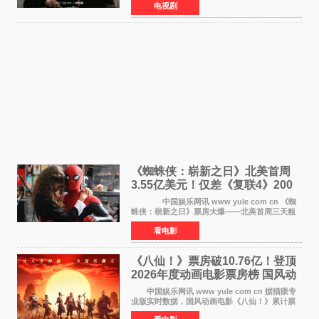
电视剧
播。 剧照中，徐康俊与安恩眞并肩而坐，眼
神中流露出复杂而微
《蜘蛛侠：崭新之日》北美首周
3.55亿美元！仅差《复联4》200
万 影史第二全球开画
中国娱乐网讯 www yule com cn 《蜘
蛛侠：崭新之日》票房大爆——北美首周三天粗
报3 55亿美元，仅比影史最高北美开画《复仇者
看电影
联盟4：终局之战》的3 571亿美元少200万出头，
精报调整后仍
《八仙！》票房破10.76亿！登顶
2026年度动画电影票房榜 国风动
画逆袭暑期档
中国娱乐网讯 www yule com cn 据猫眼专
业版实时数据，国风动画电影《八仙！》累计票
房突破10 76亿元，超过《熊出没·年年有熊》，