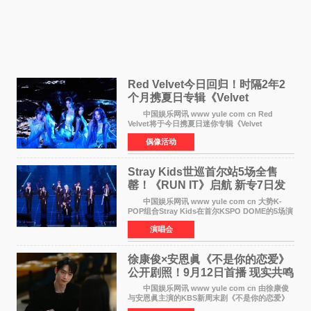
Red Velvet今日回归！时隔2年2
个月携夏日专辑《Velvet
Summer》重启完整体活动
中国娱乐网讯 www yule com cn Red
Velvet将于今日携夏日迷你专辑《Velvet
Summer》时隔2年2个月重启完整体活动。这张
偶像活动
于8月3日发行的专辑，主打柔和成熟氛围的夏日
音乐，收录了成员们想着
Stray Kids世巡首尔站5场全售
罄！《RUN IT》启航 新专7日发
行
中国娱乐网讯 www yule com cn 大势K-
POP组合Stray Kids在首尔KSPO DOME的5场演
唱会全部售罄，为新世界巡演拉开序幕。据所属
演唱会
社JYP娱乐透露，Stray Kids于上月25至26日、
29日及本月1至2日
徐康俊×安恩眞《不是你的恋爱》
公开剧照！9月12日首播 现实共鸣
罗曼史来袭
中国娱乐网讯 www yule com cn 由徐康俊
与安恩眞主演的KBS新周末剧《不是你的恋爱》
于近日公开首波剧照，正式定档9月12日首