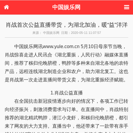
中国娱乐网
首页
新闻
女性
看电影
肖战首次公益直播带货，为湖北加油，暖“益”洋洋
电视剧
演唱会
综艺节目
偶像活动
来源： 中国娱乐网 日期：2020-05-11 11:07:57
热周边
中国娱乐网讯www.yule.com.cn 5月10日母亲节当晚，
肖战惊喜走进人民讯合《湖北重振，人民行动》融媒体直播
间，推荐了秭归伦晚脐橙，鸭脖等多种来自湖北各地的农特
产品，远程连线湖北制造企业和农户，助力湖北复工。这也
是肖战第一次走进直播间带货义卖，为湖北重振经济赋能。
1.肖战公益直播
在全国抗击新冠疫情逐步向好的情况下，各项工作已转
向经济振兴，刺激消费需求与订单。在直播间中，肖战特别
推荐的湖北精武鸭脖，潜江小龙虾，和秭归伦晚脐橙，都引
来了网友的大力支持。直播当中，他还带来了一款带有亲手