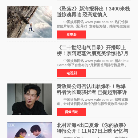
空白与冷漠的表情
《坠落2》新海报释出！3400米栈
道惊魂再临 恐高症慎入
中国娱乐网讯 www yule com cn 热门惊悚
冒险片续集《坠落2》发布新海报，继续将主角困
于绝境高处——这一次，是摇摇欲坠的徒步栈
看电影
道。该片将于今年9月2日北美上映，恐高症患者
请提前做好心理
《二十世纪电气目录》开播即上
榜！京阿尼蒸汽朋克美学惊艳7月
新番季
中国娱乐网讯 www yule com cn 据Anime
Corner等平台发布的7月新番首周排行榜显示，
由京都动画制作的《二十世纪电气目录》在多个
电视剧
榜单中表现亮眼，位列AniLab全球TOP10第十
名。该剧改编自结
黄政民公司否认出轨爆料！称爆
料者为长期骚扰者 已提起刑事诉
讼
中国娱乐网讯 www yule com cn 据韩媒报
道，针对近日网络流传的疑似影帝黄政民出轨录
音及短信爆料，黄政民所属经纪公司于今日正式
偶像活动
发表声明，明确否认相关传闻。 公司表示，
爆料者是一名长
北村匠海×出口夏希《你的故事》
特报公开！11月27日上映 记忆与
初恋的奇幻交织