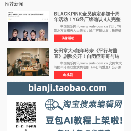
推荐新闻
BLACKPINK全员确定参加十周
年活动！YG经厂牌确认 4人完整
体合体成行
中国娱乐网讯 www yule com cn 7日，YG
娱乐方面相关人士表示：经厂牌确认后，最终确
定4名成员均将出席。YG方面最终确认了智秀、
偶像活动
JENNIE、ROS&Eacute;、LISA四位
BLACKPINK成员全员出席，使组
安田章大×能年玲奈《平行与垂
直》剧照公开！自闭症哥哥与结
婚前夕妹妹直面未来
中国娱乐网讯 www yule com cn 安田章大
与能年玲奈双主演的电影《平行与垂直》公开剧
照，该片将于8月28日上映。 本片围绕患有自
电视剧
闭症谱系障碍的哥哥大贵（安田章大 饰）与即将
结婚的妹妹