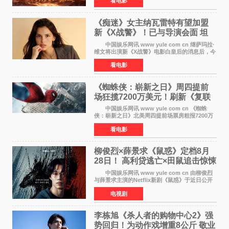
看电影
暂列2026年度动画影片票房榜冠军。该片自暑期
档登陆院线以
《痴迷》女主纳瓦雷特有望加盟
新《X战警》！已与导演会面 坦
言“魔形女一直很酷”
中国娱乐网讯 www yule com cn 继萨玛拉·
维文将出演新《X战警》电影白皇后的消息后，今
年暑期档大热恐怖片《痴迷》女主角印达·纳瓦雷
看电影
特也有望加盟这部备受瞩目的漫威新作——目前
还处于有
《蜘蛛侠：崭新之日》周四提前
场狂揽7200万美元！刷新《复联
4》保持影史纪录
中国娱乐网讯 www yule com cn 《蜘蛛
侠：崭新之日》北美周四提前场票房粗报7200万
美元，创下影史单片北美提前场票房新纪录——
看电影
此前该纪录由《复仇者联盟4：终局之战》的6000
万美元保持，本
柳俊烈×薛景求《鼠惑》定档8月
28日！ 高利贷逃亡×田鼠追击惊悚
来袭
中国娱乐网讯 www yule com cn 由柳俊烈
与薛景求主演的Netflix新剧《鼠惑》于近日公开
主海报，正式定档8月28日上线。 海报中，柳
电视剧
俊烈与薛景求背对背站立，各自朝向相反方向，
幽暗的色调与
李栋旭《杀人者的购物中心2》强
势回归！为动作戏增重8公斤 敬业