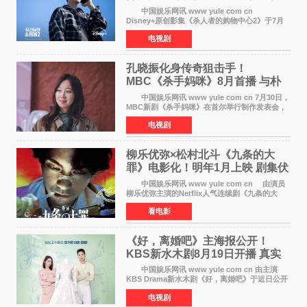
获赞
中国娱乐网讯 www yule com cn
Disney+原创影集《杀人者的购物中心2》于7月
22日正式上线，由男神李栋旭主演的郑进湾以2 0
电视剧
完全体强势回归。该剧第一季曾被《纽约时报》
评选为全球最佳影集之一
孔晓振化身传奇狙击手！
MBC《杀手妈咪》8月首播 与朴
恩斌展开收视对决
中国娱乐网讯 www yule com cn 7月30日，
MBC新剧《杀手妈咪》在首尔举行制作发表会，
主演孔晓振、郑准元、李相二、无真星、崔宇
电视剧
成、李银泉等人一同出席，为新剧宣传造势。这
是孔晓振继《毛骨
柳乐优弥×松村北斗《九条的大
罪》电影化！明年1月上映 剧集伏
笔将全面揭晓
中国娱乐网讯 www yule com cn 由演员
柳乐优弥主演的Netflix人气连续剧《九条的大
罪》正式宣布改编为电影，将于明年1月8日全国
看电影
上映。柳乐优弥与SixTONES松村北斗再度联
手，为观众带来这部
《好，离婚吧》主海报公开！
KBS新水木剧8月19日开播 真实
离婚体验记来袭
中国娱乐网讯 www yule com cn 由主演
KBS Drama新水木剧《好，离婚吧》于近日公开
主海报，正式进入开播倒计时。 海报中，男
电视剧
女主角背对背站立，各自望向不同方向，中央的