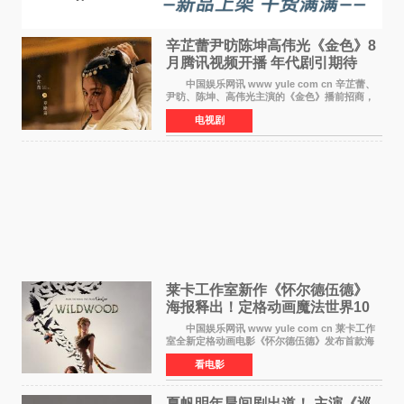
辛芷蕾尹昉陈坤高伟光《金色》8
月腾讯视频开播 年代剧引期待
中国娱乐网讯 www yule com cn 辛芷蕾、
尹昉、陈坤、高伟光主演的《金色》播前招商，
预计8月腾讯视频开播。这部年代剧汇集了众多实
电视剧
力派演员，阵容强大，引发了观众的广泛关
注。 《金色》
莱卡工作室新作《怀尔德伍德》
海报释出！定格动画魔法世界10
月开启
中国娱乐网讯 www yule com cn 莱卡工作
室全新定格动画电影《怀尔德伍德》发布首款海
报，女孩为找回弟弟走入黑暗、宏大的林中魔法
看电影
世界，一场关于勇气与亲情的奇幻冒险即将展
开。 本片由特
夏帆明年晨间剧出道！ 主演《巡