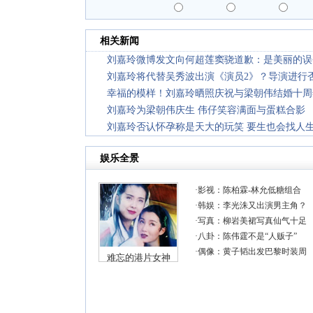
相关新闻
刘嘉玲微博发文向何超莲窦骁道歉：是美丽的误
刘嘉玲将代替吴秀波出演《演员2》？导演进行
幸福的模样！刘嘉玲晒照庆祝与梁朝伟结婚十周
刘嘉玲为梁朝伟庆生 伟仔笑容满面与蛋糕合影
刘嘉玲否认怀孕称是天大的玩笑 要生也会找人