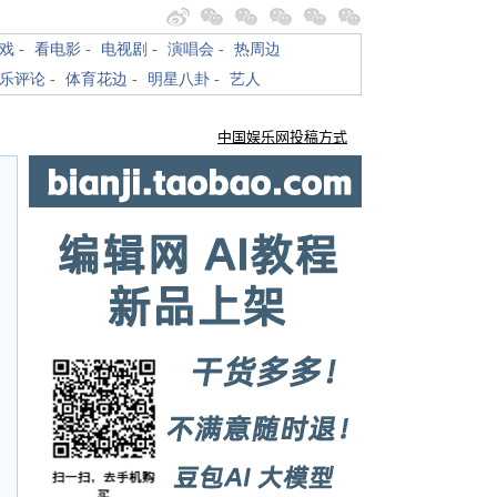
戏
-
看电影
-
电视剧
-
演唱会
-
热周边
乐评论
-
体育花边
-
明星八卦
-
艺人