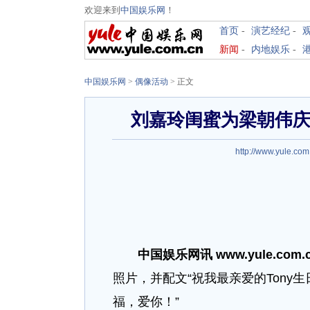
欢迎来到
中国娱乐网
！
首页
-
演艺经纪
-
新闻
-
内地娱乐
-
中国娱乐网
>
偶像活动
> 正文
刘嘉玲闺蜜为梁朝伟庆
http://www.yule.com
中国娱乐网讯 www.yule.com.
照片，并配文“祝我最亲爱的Ton
福，爱你！”