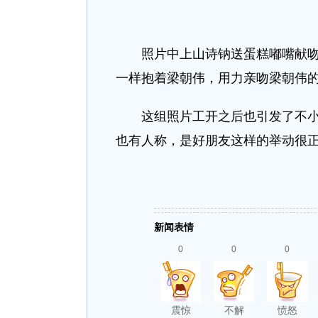
照片中上山诗钠送蛋糕嘟嘴献吻“
一样抱着梁朝伟，用力亲吻梁朝伟
这组照片工开之后也引发了不小的
也有人称，是好朋友这样的举动很
新闻表情
0
0
0
震惊
不解
愤怒