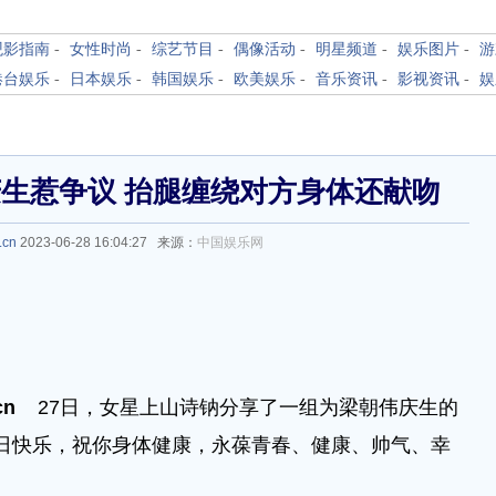
观影指南
-
女性时尚
-
综艺节目
-
偶像活动
-
明星频道
-
娱乐图片
-
游
港台娱乐
-
日本娱乐
-
韩国娱乐
-
欧美娱乐
-
音乐资讯
-
影视资讯
-
娱
生惹争议 抬腿缠绕对方身体还献吻
.cn
2023-06-28 16:04:27 来源：
中国娱乐网
cn
27日，女星上山诗钠分享了一组为梁朝伟庆生的
y生日快乐，祝你身体健康，永葆青春、健康、帅气、幸