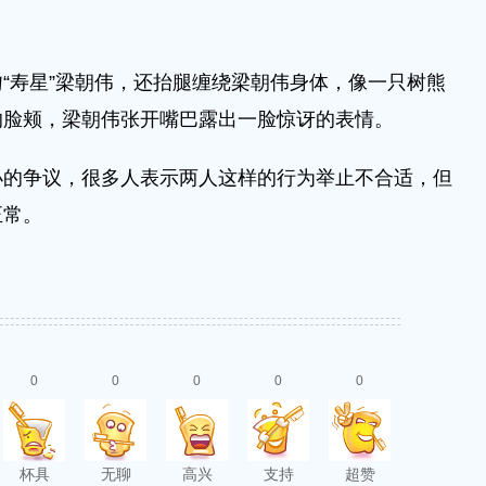
寿星”梁朝伟，还抬腿缠绕梁朝伟身体，像一只树熊
的脸颊，梁朝伟张开嘴巴露出一脸惊讶的表情。
争议，很多人表示两人这样的行为举止不合适，但
正常。
0
0
0
0
0
杯具
无聊
高兴
支持
超赞