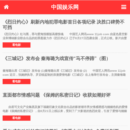
中国娱乐网
首页
新闻
女性
看电影
《烈日灼心》刷新内地犯罪电影首日各项纪录 决胜口碑势不
可挡
电视剧
演唱会
综艺节目
偶像活动
热周边
《烈日灼心》红与黑，罪与爱海报横版高楼惊魂 中国艺人网讯www 11job com 由蓝色星空影
业和博纳影业联合出品的犯罪悬疑力作《烈日灼心》已于8月27日烈袭全国，正式公映。影片由曹
保平执导，
看电影
《三城记》发布会 秦海璐为戏宣传“马不停蹄”（图）
秦海璐出席《三城记》发布会 (1)秦海璐出席《三城记》发布会 (2) 中国艺人网讯www 11job
com 近日，张婉婷执导、罗启锐监制的浪漫爱情电影《三城记》在上海举行发布会，主演秦海璐
等悉数出席
看电影
直面都市情感问题 《保姆的私密日记》收获如潮好评
由若可文化产业集团及旗下福建巨象文化联合出品的影射都市男女情感诱惑与婚姻危机的爱情
电影《保姆的私密日记》，自8月21日上线以来，受到了广大影迷的热烈欢迎，引发了爱情与婚姻
的话题热议，
看电影