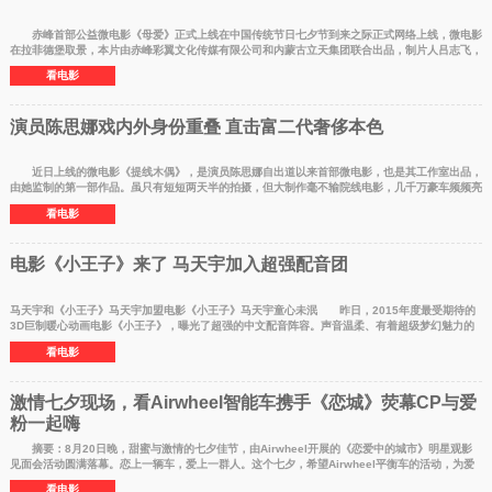
赤峰首部公益微电影《母爱》正式上线在中国传统节日七夕节到来之际正式网络上线，微电影
在拉菲德堡取景，本片由赤峰彩翼文化传媒有限公司和内蒙古立天集团联合出品，制片人吕志飞，
导演刘又铭
看电影
演员陈思娜戏内外身份重叠 直击富二代奢侈本色
近日上线的微电影《提线木偶》，是演员陈思娜自出道以来首部微电影，也是其工作室出品，
由她监制的第一部作品。虽只有短短两天半的拍摄，但大制作毫不输院线电影，几千万豪车频频亮
相。全程高
看电影
电影《小王子》来了 马天宇加入超强配音团
马天宇和《小王子》马天宇加盟电影《小王子》马天宇童心未泯 昨日，2015年度最受期待的
3D巨制暖心动画电影《小王子》，曝光了超强的中文配音阵容。声音温柔、有着超级梦幻魅力的
马天宇也加入了
看电影
激情七夕现场，看Airwheel智能车携手《恋城》荧幕CP与爱
粉一起嗨
摘要：8月20日晚，甜蜜与激情的七夕佳节，由Airwheel开展的《恋爱中的城市》明星观影
见面会活动圆满落幕。恋上一辆车，爱上一群人。这个七夕，希望Airwheel平衡车的活动，为爱
粉们留下了最美好
看电影