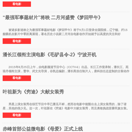
友罗丹，一路
看电影
“最强军事题材片”将映 二月河盛赞《梦回甲午》
被诸多影迷称之为最强军事题材电影《梦回甲午》将于9月1日登录全国院线，辽宁舰、歼15
舰载机在影片中零距离展现，著名历史小说家二月河自电影创作开始就予以高度的关注和好
评。 二月河表示
看电影
潘长江领衔主演电影《毛驴县令-2》宁波开机
2015年8月25日上午，由电影频道节目中心（CCTV-6）出品、长江工作室承制，潘长江、苑
琼丹领衔主演，曹华、武文光导演，谷凯总编剧，潘长甬担任制片人，唐科担任总监制的古装动作
喜剧系列电影《
看电影
叶祖新为《穷途》大献女装秀
男星上演女装秀在综艺节目中早已屡见不鲜，然而在电影中能豁出去上演女装秀的，除了谐
星，其他的很少见。这一次，叶祖新在《穷途》电影中大献女装秀，而且勇敢挑战苗寨民族女装。
一个小鲜肉为
看电影
赤峰首部公益微电影《母爱》正式上线