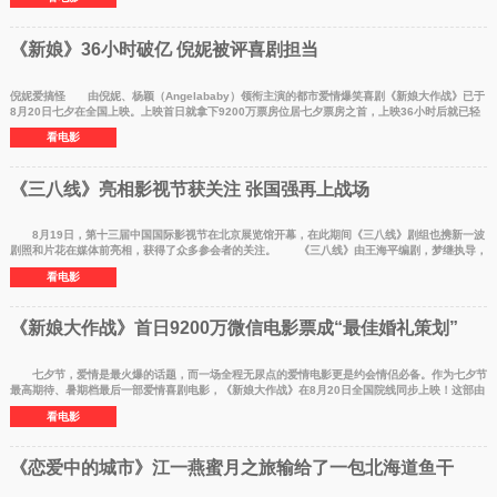
《新娘》36小时破亿 倪妮被评喜剧担当
倪妮爱搞怪 由倪妮、杨颖（Angelababy）领衔主演的都市爱情爆笑喜剧《新娘大作战》已于
8月20日七夕在全国上映。上映首日就拿下9200万票房位居七夕票房之首，上映36小时后就已轻
松过亿。目前影片
看电影
《三八线》亮相影视节获关注 张国强再上战场
8月19日，第十三届中国国际影视节在北京展览馆开幕，在此期间《三八线》剧组也携新一波
剧照和片花在媒体前亮相，获得了众多参会者的关注。 《三八线》由王海平编剧，梦继执导，
艺术总监李洋
看电影
《新娘大作战》首日9200万微信电影票成“最佳婚礼策划”
七夕节，爱情是最火爆的话题，而一场全程无尿点的爱情电影更是约会情侣必备。作为七夕节
最高期待、暑期档最后一部爱情喜剧电影，《新娘大作战》在8月20日全国院线同步上映！这部由
倪妮、Angela
看电影
《恋爱中的城市》江一燕蜜月之旅输给了一包北海道鱼干