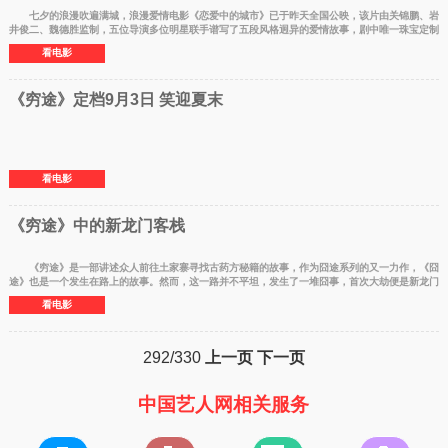
七夕的浪漫吹遍满城，浪漫爱情电影《恋爱中的城市》已于昨天全国公映，该片由关锦鹏、岩
井俊二、魏德胜监制，五位导演多位明星联手谱写了五段风格迥异的爱情故事，剧中唯一珠宝定制
品牌BLOVES
看电影
《穷途》定档9月3日 笑迎夏末
看电影
《穷途》中的新龙门客栈
《穷途》是一部讲述众人前往土家寨寻找古药方秘籍的故事，作为囧途系列的又一力作，《囧
途》也是一个发生在路上的故事。然而，这一路并不平坦，发生了一堆囧事，首次大劫便是新龙门
客栈中双胞
看电影
292/330
上一页
下一页
中国艺人网相关服务