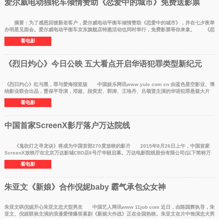
爱尔威电动独轮车倾情赞助《恋爱中的城市》免费送影票
摘要：为了感恩回馈新老客户，爱尔威电动平衡车倾情赞助《恋爱中的城市》，并在七夕夜举
办明星见面会。爱尔威电动平衡车京东旗舰店特惠活动也同时举行，免费影票等你来拿。 《恋
爱中的城市
看电影
《烈日灼心》今日公映 五大看点开启华语犯罪类型新纪元
《烈日灼心》红与黑，罪与爱海报竖版 中国娱乐网讯www yule com cn 由蓝色星空影业、博
纳影业联合出品，曹保平导演，邓超、段奕宏、郭涛、王珞丹、吕颂贤主演的华语犯罪悬疑大片
《烈日灼心》将
看电影
中国首家ScreenX影厅落户万达院线
《鬼吹灯之寻龙诀》将成为中国首部270度放映的影片 2015年8月26日上午，中国首家
ScreenX放映厅在北京万达影城CBD店6号厅华丽启幕。万达电影院线股份有限公司(以下简称万
达院线，002739 SZ)
看电影
朱亚文《新娘》合作倪妮baby 霸气承包众女神
朱亚文哄倪妮开心朱亚文忠犬型男友 中国艺人网讯www 11job com 近日，由陈国辉执导，朱
亚文、倪妮联袂主演的浪漫爱情爆笑喜剧《新娘大作战》正在全国热映。朱亚文在片中饰演忠犬男