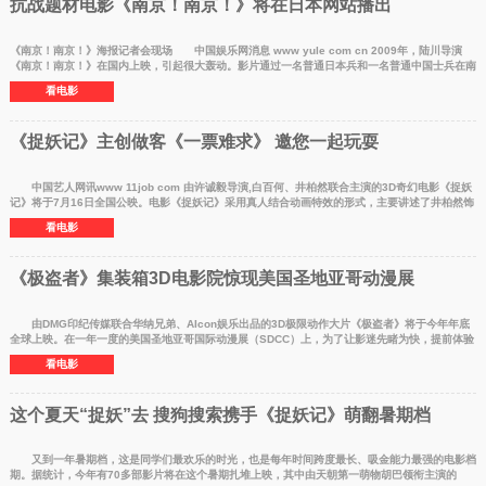
抗战题材电影《南京！南京！》将在日本网站播出
《南京！南京！》海报记者会现场 中国娱乐网消息 www yule com cn 2009年，陆川导演
《南京！南京！》在国内上映，引起很大轰动。影片通过一名普通日本兵和一名普通中国士兵在南
京大屠杀期间的
看电影
《捉妖记》主创做客《一票难求》 邀您一起玩耍
中国艺人网讯www 11job com 由许诚毅导演,白百何、井柏然联合主演的3D奇幻电影《捉妖
记》将于7月16日全国公映。电影《捉妖记》采用真人结合动画特效的形式，主要讲述了井柏然饰
演的天荫意外
看电影
《极盗者》集装箱3D电影院惊现美国圣地亚哥动漫展
由DMG印纪传媒联合华纳兄弟、AIcon娱乐出品的3D极限动作大片《极盗者》将于今年年底
全球上映。在一年一度的美国圣地亚哥国际动漫展（SDCC）上，为了让影迷先睹为快，提前体验
影片中的惊险刺激
看电影
这个夏天“捉妖”去 搜狗搜索携手《捉妖记》萌翻暑期档
又到一年暑期档，这是同学们最欢乐的时光，也是每年时间跨度最长、吸金能力最强的电影档
期。据统计，今年有70多部影片将在这个暑期扎堆上映，其中由天朝第一萌物胡巴领衔主演的