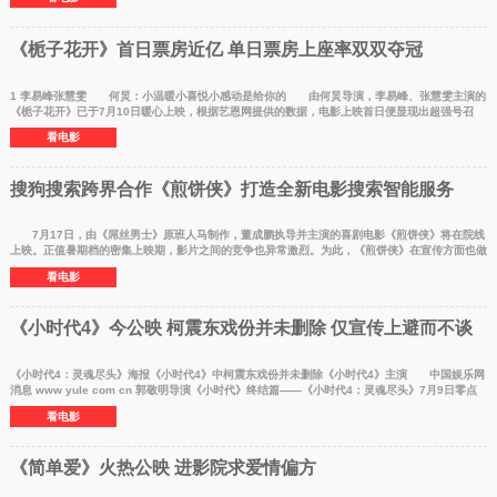
《栀子花开》首日票房近亿 单日票房上座率双双夺冠
1 李易峰张慧雯 何炅：小温暖小喜悦小感动是给你的 由何炅导演，李易峰、张慧雯主演的
《栀子花开》已于7月10日暖心上映，根据艺恩网提供的数据，电影上映首日便显现出超强号召
力，取得近1亿
看电影
搜狗搜索跨界合作《煎饼侠》打造全新电影搜索智能服务
7月17日，由《屌丝男士》原班人马制作，董成鹏执导并主演的喜剧电影《煎饼侠》将在院线
上映。正值暑期档的密集上映期，影片之间的竞争也异常激烈。为此，《煎饼侠》在宣传方面也做
足了功课。据
看电影
《小时代4》今公映 柯震东戏份并未删除 仅宣传上避而不谈
《小时代4：灵魂尽头》海报《小时代4》中柯震东戏份并未删除《小时代4》主演 中国娱乐网
消息 www yule com cn 郭敬明导演《小时代》终结篇——《小时代4：灵魂尽头》7月9日零点
公映。片中主演
看电影
《简单爱》火热公映 进影院求爱情偏方