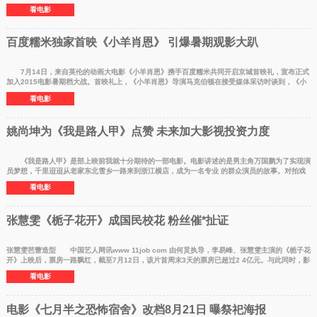
《捉妖记》一经
看电影
百度糯米独家首映《小羊肖恩》 引爆暑期观影大趴
7月14日，来自英伦的动画大电影《小羊肖恩》携手百度糯米共同开启京城首映礼，宣布正式
加入2015电影暑期档大战。首映礼上，《小羊肖恩》导演马克伯顿在接受媒体采访时谈到，《小
羊肖恩》将于
看电影
姚尚坤为《我是路人甲》点赞 未来加大影视投资力度
《我是路人甲》是部上映前我就十分期待的一部电影。电影讲述的是男主角万国鹏为了实现演
员梦想，千里迢迢从老家东北雪乡一路来到浙江横店，成为一名专业 的群众演员的故事。对拍戏
一窍不通的
看电影
张慧雯《栀子花开》成国民校花 粉丝催*扯证
张慧雯芭蕾造型 中国艺人网讯www 11job com 由何炅执导，李易峰、张慧雯主演的《栀子花
开》上映后，票房一路飘红，截至7月12日，该片首周末3天的票房已超过2 4亿元。与此同时，影
片凭借轻松
看电影
电影《七月半之恐怖宿舍》改档8月21日 曝祭祀海报