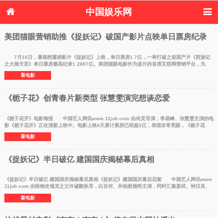
中国娱乐网
首页
新闻
女性
看电影
美团猫眼营销助推《捉妖记》破国产影片点映单日票房纪录
电视剧
演唱会
综艺节目
偶像活动
热周边
7月16日，暑期档重磅影片《捉妖记》上映，单日票房1 7亿，一举打破之前国产片《西游记
之大闹天宫》单日票房最高纪录1 2887亿。美团猫眼电影作为该片的首席互联网营销平台，为
《捉妖记》提供全
看电影
《栀子花》创青春片新类型 张慧雯演完想谈恋爱
《栀子花开》电影海报 中国艺人网讯www 11job com 由何炅导演，李易峰、张慧雯主演的电
影《栀子花开》正在清新上映中。电影上映4天累计票房已经超3亿，表现非常亮眼，《栀子花
开》也因此成为
看电影
《捉妖记》半日破亿 建国国庆揭秘幕后真相
《捉妖记》半日破亿 建国国庆揭秘幕后真相《捉妖记》建国国庆幕后花絮 中国艺人网讯www
11job com 由怪物史瑞克之父许诚毅执导，白百何、井柏然领衔主演，同时汇集姜武、钟汉良、
汤唯 、姚
看电影