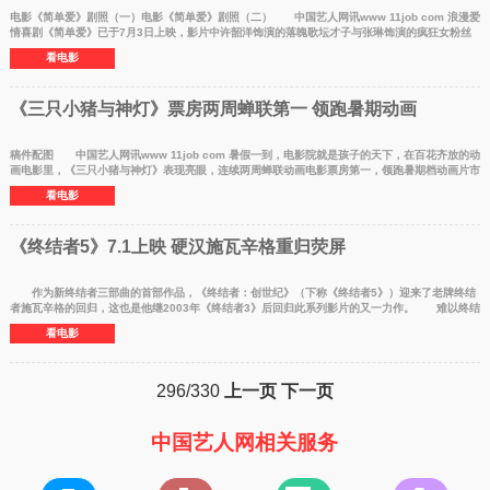
电影《简单爱》剧照（一）电影《简单爱》剧照（二） 中国艺人网讯www 11job com 浪漫爱
情喜剧《简单爱》已于7月3日上映，影片中许韶洋饰演的落魄歌坛才子与张琳饰演的疯狂女粉丝
展开了一段曲
看电影
《三只小猪与神灯》票房两周蝉联第一 领跑暑期动画
稿件配图 中国艺人网讯www 11job com 暑假一到，电影院就是孩子的天下，在百花齐放的动
画电影里，《三只小猪与神灯》表现亮眼，连续两周蝉联动画电影票房第一，领跑暑期档动画片市
场。作为一
看电影
《终结者5》7.1上映 硬汉施瓦辛格重归荧屏
作为新终结者三部曲的首部作品，《终结者：创世纪》（下称《终结者5》）迎来了老牌终结
者施瓦辛格的回归，这也是他继2003年《终结者3》后回归此系列影片的又一力作。 难以终结
的电影传奇
看电影
296/330
上一页
下一页
中国艺人网相关服务