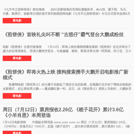
《七月半之恐怖宿舍》祭祀海报 由90后新锐海归导演杜潇傲执导，余心恬、翟子陌、马元、
付曼、陈美行、徐歉等主演的鬼节系列校园恐怖电影《七月半之恐怖宿舍》今日正式宣布改档8月
21日，抢摊七夕
看电影
《煎饼侠》首映礼尖叫不断 “古惑仔”霸气登台大鹏成粉丝
电影《煎饼侠》古惑仔版海报 7月13日，即将上映的暑期档爆笑喜剧《煎饼侠》在北京举办了
盛大的全球首映礼，导演大鹏凭空登台，与袁姗姗、柳岩、郭采洁等主演一同亮相，宋小宝、王小
利、岳云鹏、
看电影
《煎饼侠》即将火热上映 搜狗搜索携手大鹏开启电影推广新
模式
热播网络剧《屌丝男士》的火爆不但掀起了屌丝文化的热潮，在视频行业开创了网络自制剧的
全新模式，也让屌丝男大鹏——董成鹏红极一时。近日，由《屌丝男士》原班人马制作，大鹏执导
并主演的201
看电影
周日（7月12日）票房报收2.26亿 《栀子花开》累计3.6亿
《小羊肖恩》本周登场
7月13日电影排映 中国娱乐网消息 www yule com cn 周日（7月12日）票房报收2 26亿。
《小时代4：灵魂尽头》7580万，赶超《栀子花开》，成为单日票房冠军，累计票房3 6亿；《栀
子花开》7360万，
看电影