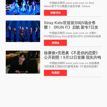
Summer》重启完整体活动
中国娱乐网讯 www yule com cn Red
Velvet将于今日携夏日迷你专辑《Velvet
Summer》时隔2年2个月重启完整体活动。这张
偶像活动
于8月3日发行的专辑，主打柔和成熟氛围的夏日
音乐，收录了成员们想着
Stray Kids世巡首尔站5场全售
罄！《RUN IT》启航 新专7日发
行
中国娱乐网讯 www yule com cn 大势K-
POP组合Stray Kids在首尔KSPO DOME的5场演
唱会全部售罄，为新世界巡演拉开序幕。据所属
演唱会
社JYP娱乐透露，Stray Kids于上月25至26日、
29日及本月1至2日
徐康俊×安恩眞《不是你的恋爱》
公开剧照！9月12日首播 现实共鸣
罗曼史来袭
中国娱乐网讯 www yule com cn 由徐康俊
与安恩眞主演的KBS新周末剧《不是你的恋爱》
于近日公开首波剧照，正式定档9月12日首
电视剧
播。 剧照中，徐康俊与安恩眞并肩而坐，眼
神中流露出复杂而微