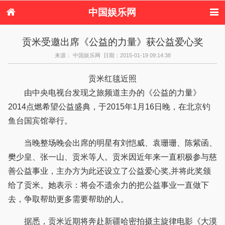
中国娱乐网
首页
新闻
女性
看电影
贡米受邀出席《公益的力量》获公益爱心奖
电视剧
演唱会
综艺节目
偶像活动
来源： 中国娱乐网 日期：2015-01-19 09:14:38
热周边
贡米红毯近照
由中央电视台发现之旅频道主办的《公益的力量》
2014点燃希望公益盛典，于2015年1月16日晚，在北京钓
鱼台国宾馆举行。
当晚整场晚会出席的明星有刘恺威、袁珊珊、陈紫函、
樊少皇、张一山、贡米等人。贡米因近年来一直积极参与慈
善公益事业，主办方为此还设立了公益爱心奖,并将此奖颁
给了贡米。她表示：将会不遗余力的把公益事业一直做下
去，争取帮助更多需要帮助的人。
据悉，贡米近期将奔赴新疆哈密拍摄主旋律电影《大漠