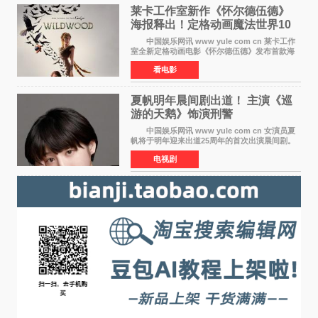
莱卡工作室新作《怀尔德伍德》
海报释出！定格动画魔法世界10
月开启
中国娱乐网讯 www yule com cn 莱卡工作
室全新定格动画电影《怀尔德伍德》发布首款海
报，女孩为找回弟弟走入黑暗、宏大的林中魔法
看电影
世界，一场关于勇气与亲情的奇幻冒险即将展
开。 本片由特
夏帆明年晨间剧出道！ 主演《巡
游的天鹅》饰演刑警
中国娱乐网讯 www yule com cn 女演员夏
帆将于明年迎来出道25周年的首次出演晨间剧。
NHK于8月4日宣布她将出演明年（2027年度）上
电视剧
半期的晨间剧《巡游的天鹅》，饰演与女主角森
田望智饰演的生