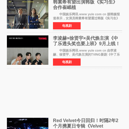
韩素希有望出演韩版《实习生》
合作崔岷植
中国娱乐网讯 www yule com cn 据韩媒报
道表示，女演员韩素希有望通过韩版《实习生》
回归荧幕，合作前辈演员崔岷植。 根据消息
电视剧
表示，演员韩素希目前已经结束了电视剧《Y计
划》的拍摄工
李浚赫×徐贤宇×吴代焕主演《中
了乐透头奖也要上班》9月上线！
TVING先网后台
中国娱乐网讯 www yule com cn 由李浚
赫、徐贤宇、吴代焕主演的TVING新剧《中了乐
透头奖也要上班》定档9月10日播出，随后于9月
电视剧
14日起登陆tvN月火档，实现先网后台双平台播出
模式。 本剧改
Red Velvet今日回归！时隔2年2
个月携夏日专辑《Velvet