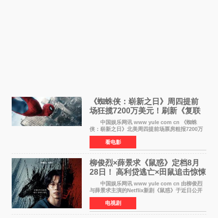
《蜘蛛侠：崭新之日》周四提前
场狂揽7200万美元！刷新《复联
4》保持影史纪录
中国娱乐网讯 www yule com cn 《蜘蛛
侠：崭新之日》北美周四提前场票房粗报7200万
美元，创下影史单片北美提前场票房新纪录——
看电影
此前该纪录由《复仇者联盟4：终局之战》的6000
万美元保持，本
柳俊烈×薛景求《鼠惑》定档8月
28日！ 高利贷逃亡×田鼠追击惊悚
来袭
中国娱乐网讯 www yule com cn 由柳俊烈
与薛景求主演的Netflix新剧《鼠惑》于近日公开
主海报，正式定档8月28日上线。 海报中，柳
电视剧
俊烈与薛景求背对背站立，各自朝向相反方向，
幽暗的色调与