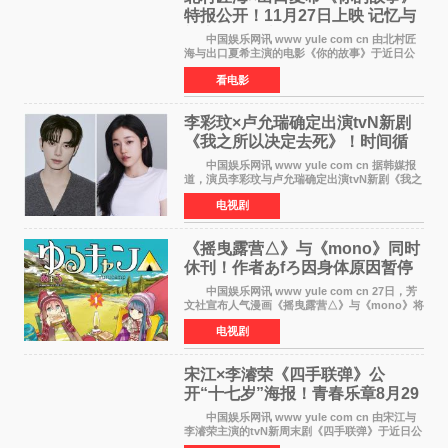
特报公开！11月27日上映 记忆与
初恋的奇幻交织
中国娱乐网讯 www yule com cn 由北村匠
海与出口夏希主演的电影《你的故事》于近日公
开特报影像，正式定档11月27日上映。 本片
看电影
改编自三秋缒同名小说，编剧由曾执笔《孤独摇
滚！》的吉田惠
李彩玟×卢允瑞确定出演tvN新剧
《我之所以决定去死》！时间循
环青春爱情来袭
中国娱乐网讯 www yule com cn 据韩媒报
道，演员李彩玟与卢允瑞确定出演tvN新剧《我之
所以决定去死》，分别担任男女主角。该剧预计
电视剧
将于明年播出，引发观众期待。 本剧改编自
NAVER同名人气
《摇曳露营△》与《mono》同时
休刊！作者あfろ因身体原因暂停
双连载
中国娱乐网讯 www yule com cn 27日，芳
文社宣布人气漫画《摇曳露营△》与《mono》将
暂停连载一段时间，原因是漫画家あfろ身体状况
电视剧
不佳。 编辑部表示：一直承蒙各位对
《mono》的喜爱，
宋江×李濬荣《四手联弹》公
开“十七岁”海报！青春乐章8月29
日奏响
中国娱乐网讯 www yule com cn 由宋江与
李濬荣主演的tvN新周末剧《四手联弹》于近日公
开十七岁版海报，以充满青春气息的画面再度点