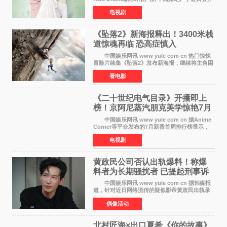
主海报，正式进入开播倒计时。 海报中，男
电视剧
女主角背对背站立，各自望向不同方向，中央的
空白与冷漠的表情
《坠落2》新海报释出！3400米栈
道惊魂再临 恐高症慎入
中国娱乐网讯 www yule com cn 热门惊悚
冒险片续集《坠落2》发布新海报，继续将主角困
于绝境高处——这一次，是摇摇欲坠的徒步栈
看电影
道。该片将于今年9月2日北美上映，恐高症患者
请提前做好心理
《二十世纪电气目录》开播即上
榜！京阿尼蒸汽朋克美学惊艳7月
新番季
中国娱乐网讯 www yule com cn 据Anime
Corner等平台发布的7月新番首周排行榜显示，
由京都动画制作的《二十世纪电气目录》在多个
电视剧
榜单中表现亮眼，位列AniLab全球TOP10第十
名。该剧改编自结
黄政民公司否认出轨爆料！称爆
料者为长期骚扰者 已提起刑事诉
讼
中国娱乐网讯 www yule com cn 据韩媒报
道，针对近日网络流传的疑似影帝黄政民出轨录
音及短信爆料，黄政民所属经纪公司于今日正式
偶像活动
发表声明，明确否认相关传闻。 公司表示，
爆料者是一名长
北村匠海×出口夏希《你的故事》