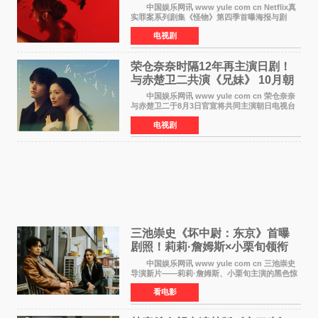
汉纳姆、莎拉·保
中国娱乐网讯 www yule com cn Netflix真
实罪案系列剧集《怪物》第四季首曝海报与剧
照，聚焦鹅妈妈童谣亦有记载的著名血腥杀人案
电视剧
——丽兹·波顿砍死生父与继母案。 本季由艾
拉·比蒂饰
荣仓奈奈时隔12年再主演日剧！
与赤楚卫二共演《兄妹》 10月朝
日新档开播
中国娱乐网讯 www yule com cn 荣仓奈奈
与赤楚卫二于8月3日官宣将共同主演朝日电视台
日剧《兄妹》（10月开播，每周六晚10点播
电视剧
出）。这也是荣仓奈奈继TBS剧集《为了N》之
后，暌违12年再度担
三池崇史《坏中尉：东京》首曝
剧照！莉莉·詹姆斯×小栗旬领衔
黑色惊悚再升级
中国娱乐网讯 www yule com cn 三池崇史
导演新片——莉莉·詹姆斯、小栗旬主演的黑色惊
悚电影《坏中尉：东京》首曝剧照。继阿贝尔·费
看电影
拉拉&times;哈威·凯特尔的1992年《坏中尉》和
沃纳·赫