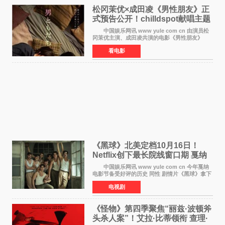
松冈茉优×成田凌《男性朋友》正
式预告公开！chilldspot献唱主题
曲​
中国娱乐网讯 www yule com cn 由演员松
冈茉优主演、成田凌共演的电影《男性朋友》
（三岛有纪子执导，11月6日上映）于8月5日公开
看电影
正式视觉图与正式预告片。同时，三人乐队
chilldspot为该片创
《黑球》北美定档10月16日！
Netflix创下最长院线窗口期 戛纳
最佳导演加持
中国娱乐网讯 www yule com cn 今年戛纳
电影节备受好评的历史 同性 剧情片《黑球》拿下
Netflix美国发行电影的最长院线放映期——该片
电视剧
最新定档今年10月16日美国影院上映（此前定档
11月6日，如
《怪物》第四季聚焦“丽兹·波顿斧
头杀人案”！艾拉·比蒂领衔 查理·