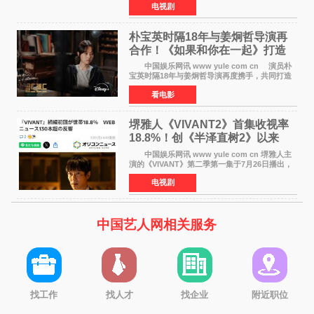
电视剧
燃观众期待。 海报中，宋江与李濬荣并肩站
在音乐教室的
朴宝英时隔18年与姜炯哲导演再
合作！《如果和你在一起》打造
奇幻浪漫喜剧
中国娱乐网讯 www yule com cn 演员朴
宝英时隔18年与姜炯哲导演再度携手，共同打造
备受期待的浪漫喜剧新作《如果和你在一起》
看电影
（暂定名）。据OSEN报道，朴宝英将出演该片
女主角，自2008年《
堺雅人《VIVANT2》首集收视率
18.8%！创《半泽直树2》以来
TBS周日剧场最高开局
中国娱乐网讯 www yule com cn 堺雅人主
演的《VIVANT》第二季第一集于7月26日播出，
首集收视率高达18 8%，成为自2020年《半泽直
电视剧
树2》首集22%以来，TBS周日剧场最高开播收视
纪录。 考虑到
中国艺人网相关服务
找工作
找人才
找企业
附近职位