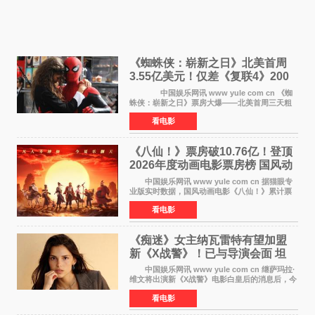
《蜘蛛侠：崭新之日》北美首周
3.55亿美元！仅差《复联4》200
万 影史第二全球开画
中国娱乐网讯 www yule com cn 《蜘
蛛侠：崭新之日》票房大爆——北美首周三天粗
报3 55亿美元，仅比影史最高北美开画《复仇者
看电影
联盟4：终局之战》的3 571亿美元少200万出头，
精报调整后仍
《八仙！》票房破10.76亿！登顶
2026年度动画电影票房榜 国风动
画逆袭暑期档
中国娱乐网讯 www yule com cn 据猫眼专
业版实时数据，国风动画电影《八仙！》累计票
房突破10 76亿元，超过《熊出没·年年有熊》，
看电影
暂列2026年度动画影片票房榜冠军。该片自暑期
档登陆院线以
《痴迷》女主纳瓦雷特有望加盟
新《X战警》！已与导演会面 坦
言“魔形女一直很酷”
中国娱乐网讯 www yule com cn 继萨玛拉·
维文将出演新《X战警》电影白皇后的消息后，今
年暑期档大热恐怖片《痴迷》女主角印达·纳瓦雷
看电影
特也有望加盟这部备受瞩目的漫威新作——目前
还处于有