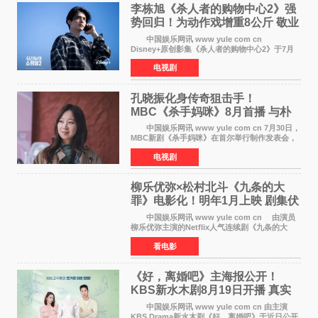
李栋旭《杀人者的购物中心2》强
势回归！为动作戏增重8公斤 敬业
获赞
中国娱乐网讯 www yule com cn
Disney+原创影集《杀人者的购物中心2》于7月
22日正式上线，由男神李栋旭主演的郑进湾以2 0
电视剧
完全体强势回归。该剧第一季曾被《纽约时报》
评选为全球最佳影集之一
孔晓振化身传奇狙击手！
MBC《杀手妈咪》8月首播 与朴
恩斌展开收视对决
中国娱乐网讯 www yule com cn 7月30日，
MBC新剧《杀手妈咪》在首尔举行制作发表会，
主演孔晓振、郑准元、李相二、无真星、崔宇
电视剧
成、李银泉等人一同出席，为新剧宣传造势。这
是孔晓振继《毛骨
柳乐优弥×松村北斗《九条的大
罪》电影化！明年1月上映 剧集伏
笔将全面揭晓
中国娱乐网讯 www yule com cn 由演员
柳乐优弥主演的Netflix人气连续剧《九条的大
罪》正式宣布改编为电影，将于明年1月8日全国
看电影
上映。柳乐优弥与SixTONES松村北斗再度联
手，为观众带来这部
《好，离婚吧》主海报公开！
KBS新水木剧8月19日开播 真实
离婚体验记来袭
中国娱乐网讯 www yule com cn 由主演
KBS Drama新水木剧《好，离婚吧》于近日公开