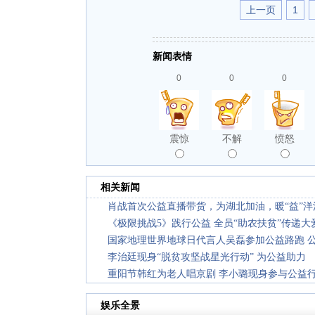
上一页
1
新闻表情
0
0
0
震惊
不解
愤怒
相关新闻
肖战首次公益直播带货，为湖北加油，暖“益”洋
《极限挑战5》践行公益 全员“助农扶贫”传递大
国家地理世界地球日代言人吴磊参加公益路跑 
李治廷现身“脱贫攻坚战星光行动” 为公益助力
重阳节韩红为老人唱京剧 李小璐现身参与公益