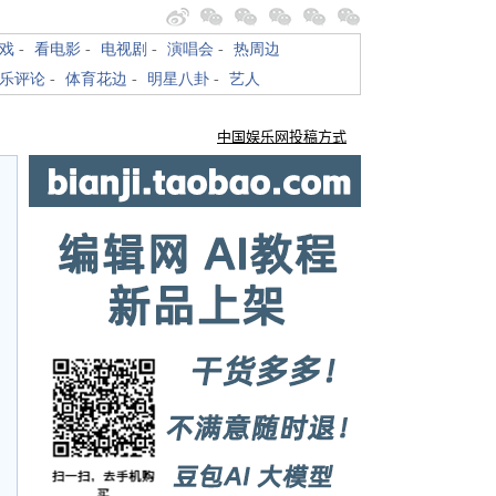
戏
-
看电影
-
电视剧
-
演唱会
-
热周边
乐评论
-
体育花边
-
明星八卦
-
艺人