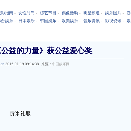
观影指南
-
女性时尚
-
综艺节目
-
偶像活动
-
明星频道
-
娱乐图片
-
游
港台娱乐
-
日本娱乐
-
韩国娱乐
-
欧美娱乐
-
音乐资讯
-
影视资讯
-
娱
《公益的力量》获公益爱心奖
.cn
2015-01-19 09:14:38 来源：
中国娱乐网
贡米礼服