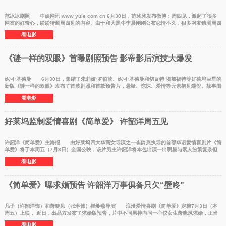
范冰冰剧照 中娱网讯 www yule com cn 6月30日，范冰冰发布微博：周四见，激起了很多
网友的好奇心，纷纷猜测周四见的内容。由于和大黑牛李晨刚刚公布恋情不久，很多网友猜测周四
见也许是喜
看电影
《谜一样的双眼》首曝剧照预告 影帝影后演技大爆发
妮可·基德曼 6月30日，集结了朱莉娅·罗伯茨、妮可·基德曼和切瓦特·埃加福特等好莱坞巨星的
新版《谜一样的双眼》发布了首波剧照和首款预告片，悬疑、惊悚、爱情等元素初见端倪。故事围
绕一起
看电影
好莱坞监制爱情喜剧《简单爱》 许韶洋周五见
许韶洋《简单爱》主海报 由好莱坞四大华裔女导演之一崔龄燕执导的首部华语爱情喜剧片《简
单爱》将于本周五（7月3日）全国公映，该片男主许韶洋将本色出演一出明星与素人纷繁复杂但
又不失温馨浪
看电影
《简单爱》曝求婚预告 许韶洋万事俱备只欠“壁咚”
凡子（许韶洋饰）和萧晓凤（张琳饰）崔龄燕导演 浪漫爱情喜剧《简单爱》定档7月3日（本
周五）上映， 近日，出品方发布了求婚版预告，片中不同男神向同一心仪女生萧晓凤求婚，正当
晓凤满心欢喜
看电影