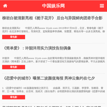
中国娱乐网
首页
新闻
女性
看电影
柳岩白裙清新亮相《栀子花开》 后台与异国鲜肉团牵手合影
电视剧
演唱会
综艺节目
偶像活动
热周边
柳岩改走清新风2 中国艺人网讯www 11job com 2015年07月06日，北京，青春电影《栀子
花开》在北京举行首映礼，导演何炅、监制黄磊率李易峰、张慧雯、蒋劲夫等一众多主演亮相。柳
岩搭档刘仪伟
看电影
《简单爱》：许韶洋用实力演技告别偶像
许韶洋 中国艺人网讯www 11job com 由好莱坞华裔女导演崔龄燕执导，偶像男神许韶洋领衔
主演的《简单爱》正在上映中。影片讲述了一个看似童话却又很接地气的爱情故事。平凡女孩晓风
为满足单亲
看电影
《恋爱中的城市》曝第二波颜值海报 男神云集约在七夕
1 《恋爱中的城市》HE版颜值海报之郑开元 由杨幂、郑开元、江疏影、李贤宰、张榕容、黄
轩、江一燕、张孝全、白百何、阮经天（按出场序）全明星阵容出演的浪漫爱情电影《恋爱中的城
市》定档8月20
看电影