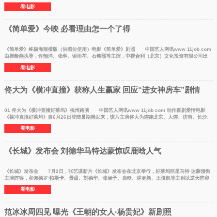
领导同志和
看电影
《简单爱》今映 必看理由怎一个了得
《简单爱》终极海报横版（供图位使用）电影《简单爱》剧照 中国艺人网讯www 11job com
由崔龄燕执导，许韶洋、张琳、谢雨芩、石铭熙等主演，中视合利（北京）文化投资有限公司出
品。爱情电影
看电影
佟大为《横冲直撞》获称人生赢家 回应“进女神房车”剧情
01 佟大为《横冲直撞好莱坞》杭州路演 中国艺人网讯www 11job com 动作喜剧爱情电影
《横冲直撞好莱坞》自6月26日登陆暑期档以来，该片主演佟大为连跑北京、大连、济南、长沙、
杭州五座城市
看电影
《长城》发布会 刘德华马特达蒙惊叹鹿晗人气
《长城》发布会 7月2日，张艺谋新片《长城》发布会在北京举行，好莱坞巨星马特·达蒙领衔
主演阵容，和佩德罗·帕斯卡、景甜、刘德华、张涵予、鹿晗、林更新、王俊凯等主创以逆天阵容
亮相发布会
看电影
范冰冰周四见 曝光《王朝的女人·杨贵妃》新剧照