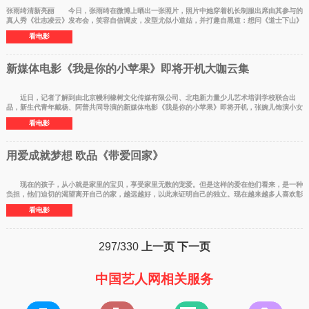
张雨绮清新亮丽 今日，张雨绮在微博上晒出一张照片，照片中她穿着机长制服出席由其参与的
真人秀《壮志凌云》发布会，笑容自信调皮，发型尤似小道姑，并打趣自黑道：想问《道士下山》
需要女飞行
看电影
新媒体电影《我是你的小苹果》即将开机大咖云集
近日，记者了解到由北京幔利橡树文化传媒有限公司、北电新力量少儿艺术培训学校联合出
品，新生代青年戴杨、阿普共同导演的新媒体电影《我是你的小苹果》即将开机，张婉儿饰演小女
一号，内地青
看电影
用爱成就梦想 欧品《带爱回家》
现在的孩子，从小就是家里的宝贝，享受家里无数的宠爱。但是这样的爱在他们看来，是一种
负担，他们迫切的渴望离开自己的家，越远越好，以此来证明自己的独立。现在越来越多人喜欢彰
显自己的个
看电影
297/330
上一页
下一页
中国艺人网相关服务