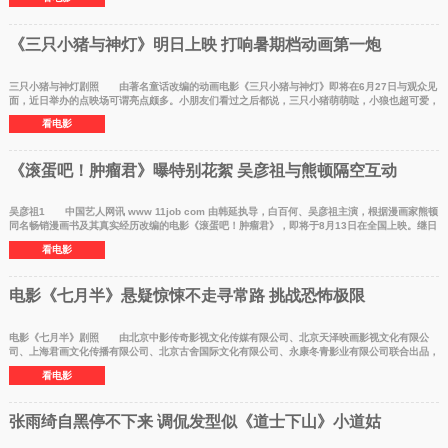
《三只小猪与神灯》明日上映 打响暑期档动画第一炮
三只小猪与神灯剧照 由著名童话改编的动画电影《三只小猪与神灯》即将在6月27日与观众见
面，近日举办的点映场可谓亮点颇多。小朋友们看过之后都说，三只小猪萌萌哒，小狼也超可爱，
至于剧情方面
看电影
《滚蛋吧！肿瘤君》曝特别花絮 吴彦祖与熊顿隔空互动
吴彦祖1 中国艺人网讯 www 11job com 由韩延执导，白百何、吴彦祖主演，根据漫画家熊顿
同名畅销漫画书及其真实经历改编的电影《滚蛋吧！肿瘤君》，即将于8月13日在全国上映。继日
前电影频道20
看电影
电影《七月半》悬疑惊悚不走寻常路 挑战恐怖极限
电影《七月半》剧照 由北京中影传奇影视文化传媒有限公司、北京天泽映画影视文化有限公
司、上海君画文化传播有限公司、北京古舍国际文化有限公司、永康冬青影业有限公司联合出品，
北京基点影视
看电影
张雨绮自黑停不下来 调侃发型似《道士下山》小道姑