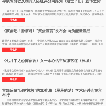
导演陈凯歌及制片人陈红兵分两路为《道士下山》宣传造势
昨天道士下山是兵分两路，陈凯歌带美女林志玲现身广州、陈红带领帅哥亮相杭州，今天下午
是两路明星大咖上海大会合。平时极为低调的陈凯歌导演这次也是亲自下山玩把童心，他将带领全
组主演明星
看电影
《滚蛋吧！肿瘤君》“滚蛋宣言”发布会 向负能量宣战
滚蛋吧！肿瘤君-白百何_副本 中国艺人网讯 www 11job com 由韩延执导，白百何、吴彦祖
主演，根据漫画家熊顿同名畅销漫画书及其真实经历改编的电影《滚蛋吧！肿瘤君》，即将于8月
13日上映。今
看电影
《七月半之恐怖宿舍》女一余心恬主演张艺谋《长城》
《七月半之恐怖宿舍》女主角余心恬大片《长城》逆天阵容 新晋谋女郎余心恬在列张艺谋导演电
影《长城》逆天阵容 吸睛无数的张艺谋新片《长城》于昨日在北京举行了杀青发布会，电影
《长城》的逆
看电影
首部反映“因材施教”的3D电影《星星的梦》学术研讨会在京
举行
​ 由中国电视艺术家协会立体影像专业委员会主办、北京祥瑞万方影视文化传媒有限公司、北京
影视研修学院协办的3D电影《星星的梦》学术研讨会7月2日在京举行，中视协副秘书长范宗钗等