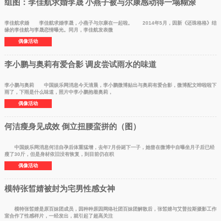
组图：李佳航求婚李晟 小燕子被与尔康感动得一塌糊涂
李佳航求婚 李佳航求婚李晟，小燕子与尔康在一起啦。 2014年5月，因新《还珠格格》结
缘的李佳航与李晟恋情曝光。同月，李佳航发表微
偶像活动
李小鹏与奥莉有爱合影 调皮尝试雨水的味道
李小鹏与奥莉 中国娱乐网消息今天清晨，李小鹏微博贴出与奥莉有爱合影，微博配文哗啦啦下
雨了，下雨是什么味道，照片中李小鹏抱着奥莉，
偶像活动
何洁瘦身见成效 倒立扭腰蛮拼的（图）
中国娱乐网消息何洁自孕后体重猛增，去年7月份诞下一子，她曾在微博中自曝坐月子后已经
瘦了30斤，但是身材依旧没有恢复，到目前仍在积
偶像活动
模特张皙婧被封为宅男性感女神
模特张皙婧是原百妹团成员，因种种原因网络社团百妹团解散后，张皙婧与艾普拉斯摄影工作
室合作了性感样片，一经发出，就引起了超高关注