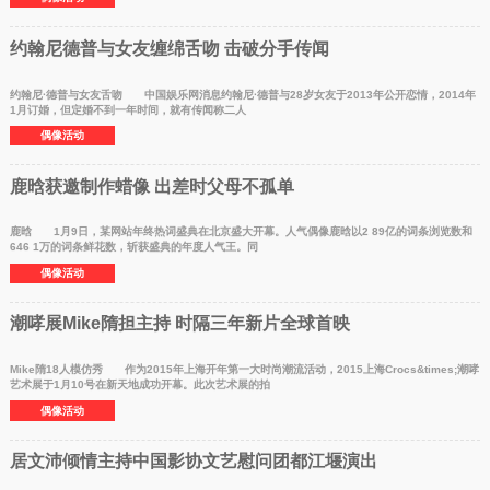
约翰尼德普与女友缠绵舌吻 击破分手传闻
约翰尼·德普与女友舌吻 中国娱乐网消息约翰尼·德普与28岁女友于2013年公开恋情，2014年
1月订婚，但定婚不到一年时间，就有传闻称二人
偶像活动
鹿晗获邀制作蜡像 出差时父母不孤单
鹿晗 1月9日，某网站年终热词盛典在北京盛大开幕。人气偶像鹿晗以2 89亿的词条浏览数和
646 1万的词条鲜花数，斩获盛典的年度人气王。同
偶像活动
潮哮展Mike隋担主持 时隔三年新片全球首映
Mike隋18人模仿秀 作为2015年上海开年第一大时尚潮流活动，2015上海Crocs&times;潮哮
艺术展于1月10号在新天地成功开幕。此次艺术展的拍
偶像活动
居文沛倾情主持中国影协文艺慰问团都江堰演出