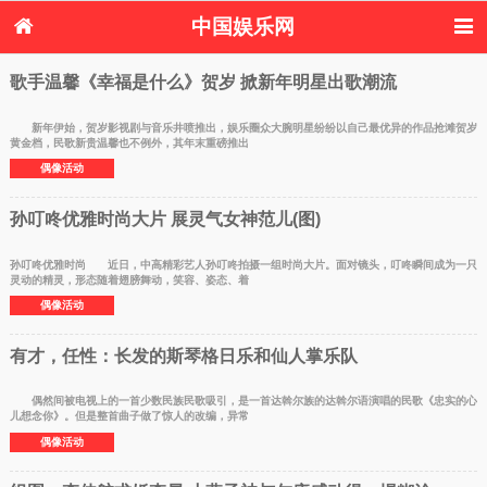
中国娱乐网
首页
新闻
女性
看电影
歌手温馨《幸福是什么》贺岁 掀新年明星出歌潮流
电视剧
演唱会
综艺节目
偶像活动
热周边
新年伊始，贺岁影视剧与音乐井喷推出，娱乐圈众大腕明星纷纷以自己最优异的作品抢滩贺岁
黄金档，民歌新贵温馨也不例外，其年末重磅推出
偶像活动
孙叮咚优雅时尚大片 展灵气女神范儿(图)
孙叮咚优雅时尚 近日，中高精彩艺人孙叮咚拍摄一组时尚大片。面对镜头，叮咚瞬间成为一只
灵动的精灵，形态随着翅膀舞动，笑容、姿态、着
偶像活动
有才，任性：长发的斯琴格日乐和仙人掌乐队
偶然间被电视上的一首少数民族民歌吸引，是一首达斡尔族的达斡尔语演唱的民歌《忠实的心
儿想念你》。但是整首曲子做了惊人的改编，异常
偶像活动