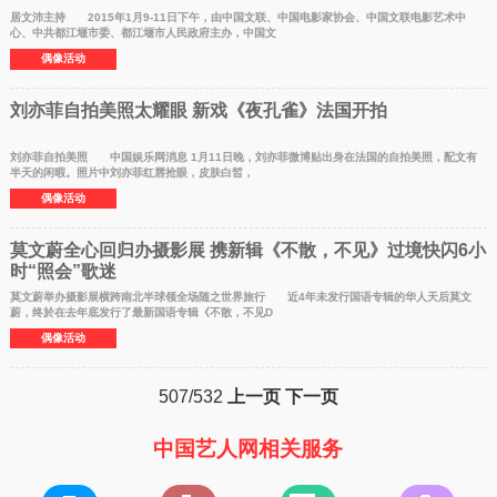
居文沛主持 2015年1月9-11日下午，由中国文联、中国电影家协会、中国文联电影艺术中
心、中共都江堰市委、都江堰市人民政府主办，中国文
偶像活动
刘亦菲自拍美照太耀眼 新戏《夜孔雀》法国开拍
刘亦菲自拍美照 中国娱乐网消息 1月11日晚，刘亦菲微博贴出身在法国的自拍美照，配文有
半天的闲暇。照片中刘亦菲红唇抢眼，皮肤白皙，
偶像活动
莫文蔚全心回归办摄影展 携新辑《不散，不见》过境快闪6小
时“照会”歌迷
莫文蔚举办摄影展横跨南北半球领全场随之世界旅行 近4年未发行国语专辑的华人天后莫文
蔚，终於在去年底发行了最新国语专辑《不散，不见D
偶像活动
507/532
上一页
下一页
中国艺人网相关服务