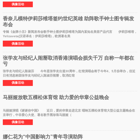
偶像活动
香奈儿模特伊莉莎维塔签约世纪英雄 助阵歌手钟士图专辑发
布会
专辑《金牌小丑》新闻发布会歌手钟士图伊莉莎维塔为国内某知名美容产品代言 伊莉莎维塔，
Yelizaveta(汉语译名：伊莉莎维塔)，欧洲著名美
偶像活动
张学友与经纪人闹掰取消香港演唱会损失千万 自称一年都在
亏
张学友与经纪人陈淑芬 今年是张学友出道30周年，红馆演唱会将于今年4、5月份举办，但近
日有消息称因张学友与经纪人陈淑芬闹掰，取消红馆
偶像活动
马丽娅放歌五棵松体育馆 助力爱的华章公益晚会
马丽娅演唱《谢谢你中国》 近日，爱的华章走进北京 唱响五棵松体育馆大型公益主题晚会在
京举行，中非爱心大使、著名歌手黑珍珠马丽娅（
偶像活动
娜仁花为“中国影响力”青年导演助阵