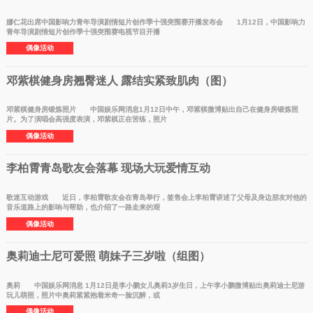
娜仁花出席中国影响力青年导演剧情短片创作季十强突围赛开播发布会 1月12日，中国影响力
青年导演剧情短片创作季十强突围赛电视节目开播
偶像活动
邓紫棋健身房翘臀迷人 露结实紧致肌肉（图）
邓紫棋健身房锻炼照片 中国娱乐网消息1月12日中午，邓紫棋微博贴出自己在健身房锻炼照
片。为了演唱会高强度表演，邓紫棋正在苦练，照片
偶像活动
李柏霄青岛歌友会落幕 现场大玩爱情互动
歌迷互动游戏 近日，李柏霄歌友会在青岛举行，签售会上李柏霄讲述了父母及身边朋友对他的
音乐道路上的影响与帮助，也介绍了一路走来的艰
偶像活动
奥莉迪士尼可爱照 萌妹子三岁啦（组图）
奥莉 中国娱乐网消息 1月12日是李小鹏女儿奥莉3岁生日，上午李小鹏微博贴出奥莉迪士尼游
玩儿萌照，照片中奥莉紧紧抱着米奇一脸沉醉，或
偶像活动