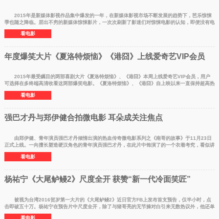
2015年是新媒体影视作品集中爆发的一年，在新媒体影视市场不断发展的趋势下，芭乐惊悚
季也随之降临。层出不穷的新媒体惊悚影片，一次次刷新了影迷们对惊悚电影的认知，即便没有电
影院里的3D环
看电影
年度爆笑大片《夏洛特烦恼》《港囧》上线爱奇艺VIP会员
2015年最受瞩目的两部喜剧大片《夏洛特烦恼》、《港囧》本周上线爱奇艺VIP会员，用户
可选择在多终端高清收看这两部爆笑电影。《夏洛特烦恼》、《港囧》自上映以来一直保持超高热
度，票房力压《
看电影
强巴才丹与郑伊健合拍微电影 耳朵成关注焦点
由郑伊健、青年演员强巴才丹倾情出演的热血传奇微电影系列之《南哥的故事》于11月23日
正式上线。一向擅长塑造硬汉角色的青年演员强巴才丹，在此片中饰演了的一个衣着考究，看似讲
究实则毫不着
看电影
杨祐宁《大尾鲈鳗2》尺度全开 获赞“新一代冷面笑匠”
被视为台湾2016贺岁第一大片的《大尾鲈鳗2》近日官方FB上发布首支预告，仅半小时，点
击即破五十万。杨祐宁在预告片中尺度全开，除了与猪哥亮的无节操对白引来无数热议外，他还单
穿吊带裤大秀肌
看电影