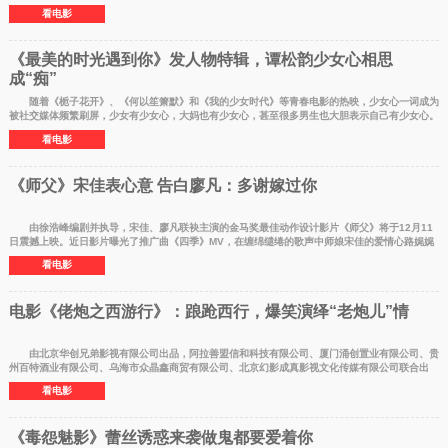
何？自然是
看电影
《最美的时光遇到你》发人物特辑，谭松韵少女心相思
成“痴”
随着《栀子花开》、《何以笙箫默》和《我的少女时代》等青春电影的热映，少女心一词成为
被社交媒体频繁刷屏，少女有少女心，大妈也有少女心，甚至很多男生也大胆表示自己有少女心。
爆笑初恋电
看电影
《师父》宋佳表心意 告白廖凡：多谢嫁过你
由徐浩峰编剧并执导，宋佳、廖凡联袂主演的金马奖最佳动作设计影片《师父》将于12月11
日震撼上映。近日影片曝光了推广曲《四季》MV，在缠绵缱绻的歌声中师娘宋佳的爱情心路娓娓
道来：西餐厅里
看电影
电影《佬炮之西游行》：踉跄西行，爆笑演绎“老炮儿”情
由北京华创兄弟影视有限公司出品，阿拉善盟信和科技有限公司、厦门涌创置业有限公司、贵
州百特酒业有限公司、乌海市众晶鑫商贸有限公司、北京幻影成真影视文化传媒有限公司联合出
品，于森导演
看电影
《毒怨魅影》蕾丝诱惑来袭做鬼都要爱着你