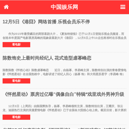
中国娱乐网
首页
新闻
女性
看电影
12月5日《港囧》网络首播 乐视会员乐不停
电视剧
演唱会
综艺节目
偶像活动
热周边
作为2015年最受瞩目的两部喜剧大片，《夏洛特烦恼》已于12月1日登陆乐视会员频道，而
创造本年度国产电影票房高峰的现象级喜剧大片《港囧》，12月5日上午10点也将准时在乐视会员
频道，与乐视会
看电影
陈数饰史上最时尚经纪人 花式造型虐幂峰恋
陈数陈数《怦然心动》陈数虐幂峰恋 近日，由杨幂、李易峰主演，陈数特别出演的青春爱情电
影《怦然星动》在全国热映中，电影讲述了经纪人田心（杨幂 饰）和大明星苏星宇（李易峰 饰）
久别重逢
看电影
《怦然星动》票房过亿曝“偶像自白”特辑*戏里戏外男神升级
12月3日（上周四）由陈国辉执导，杨幂、李易峰领衔主演，陈数特别出演，王耀庆、张云
龙、迪丽热巴主演的浪漫爱情电影《怦然星动》已于全国各大院线心动上映。截至目前，影片累积
票房过亿，超越
看电影