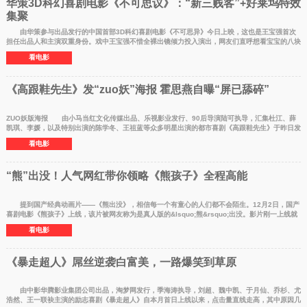
华策3D科幻喜剧电影《不可思议》：“新三贱客”+好莱坞特效
集聚
由华策参与出品发行的中国首部3D科幻喜剧电影《不可思异》今日上映，这也是王宝强首次
担任出品人和主演双重身份。戏中王宝强不惜全裸出镜倾力投入演出，网友们直呼想看宝宝的八块
腹肌。（图：
看电影
《高跟鞋先生》发“zuo妖”海报 霍思燕自曝“屏已舔碎”
ZUO妖版海报 由小马当红文化传媒出品、乐视影业发行、90后导演陆可执导，汇集杜江、薛
凯琪、李媛，以及特别出演的陈学冬、王祖蓝等众多明星出演的都市喜剧《高跟鞋先生》于昨日发
布了一张zuo妖
看电影
“熊”出没！人气网红带你领略《熊孩子》全程高能
提到国产经典动画片——《熊出没》，相信每一个有童心的人们都不会陌生。12月2日，国产
喜剧电影《熊孩子》上线，该片被网友称为是真人版的&lsquo;熊&rsquo;出没。影片刚一上线就
收获网友的大量
看电影
《暴走超人》屌丝逆袭白富美，一路爆笑到草原
由中影华腾影业集团公司出品，淘梦网发行，季海涛执导，刘超、魏中凯、于月仙、乔杉、尤
浩然、王一联袂主演的励志喜剧《暴走超人》自本月首日上线以来，点击量直线走高，其中原因几