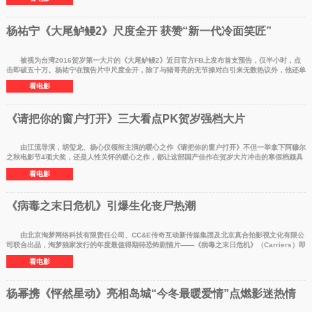
杨祐宁《大尾鲈鳗2》尺度全开 获赞“新一代冷面笑匠”
被视为台湾2016贺岁第一大片的《大尾鲈鳗2》近日官方FB上发布首支预告，仅半小时，点
击即破五十万。杨祐宁在预告片中尺度全开，除了与猪哥亮的无节操对白引来无数热议外，他还单
穿吊带裤大秀肌
看电影
《请把你的窗户打开》三大看点PK贺岁强档大片
由江流导演，胡玺龙、杨心仪领衔主演的暖心之作《请把你的窗户打开》不但一举拿下阿穆尔
之秋电影节4项大奖，还是人性关怀的暖心之作，都让这部国产佳作在贺岁大片冲击的寒假档颇具
看点。《请把
看电影
《病毒之末日危机》引爆生化丧尸热潮
由北京淘梦网络科技有限责任公司、CC&E传奇互动新传媒集团及北京真合拍影视文化有限公
司联合出品，淘梦独家发行的年度最值得期待恐怖剧情片——《病毒之末日危机》（Carriers）即
将重磅上线，
看电影
杨幂携《怦然星动》亮相岛城“今冬最暖爱情”点燃影迷热情