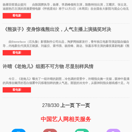
杨幂回答观众提问 由陈国辉执导，杨幂、李易峰领衔主演，陈数特别出演，王耀庆、张云龙、
迪丽热巴主演的浪漫爱情电影《怦然星动》将于12月3日（本周四）在全国各大影院与观众心动见
面。继无锡首
看电影
《熊孩子》变身惊魂熊出没，人气主播上演搞笑对决
由Stoneface（石头脸）影视制作公司出品，淘梦网独家发行，青年独立电影导演赵聪自编自
导，内地新生代演员王晓源、刘鉴仪、索书强、杨浩锋、路达、张嘉乐等主演的爆笑喜剧电影《熊
孩子》于2015
看电影
许晴《老炮儿》组图不可方物 尽显别样风情
今日，《老炮儿》曝光了一组许晴的剧照，冷色调的背景中，许晴指尖擒一支烟，眼神中盈满
的风情在幽浮的苍白烟雾中闪烁着别样的撩人气息。斑驳的冷光中，从眼神到指尖都戏感十足。与
以前端庄高
看电影
278/330
上一页
下一页
中国艺人网相关服务