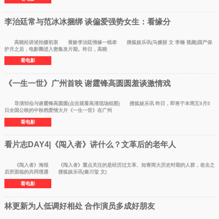
李治廷常与范冰冰捆绑 谈偏爱强势女生：看缘分
高晓松讲述拍摄初衷 黄龄李治廷情缘一线牵 搜狐娱乐讯(马嫚丽 文 李楠 视频)国产保
护月之后，电影圈进入密集发片期。昨日，高晓
看电影
《一生一世》广州首映 谢霆锋高圆圆羞谈激情戏
导演邹佡与谢霆锋高圆圆(点击观看高清现场组图) 搜狐娱乐讯 昨日，即将于本周五9月5
日全国公映的中秋档爱情大片《一生一世》在广州
看电影
看片志DAY4|《闯入者》讲什么？文革后的老年人
《闯入者》海报 《闯入者》重点关注的是经历过文革、知青两大历史时期的人群，老去之
后所面临的共同境遇 搜狐娱乐讯(秦川玺 文)
看电影
林更新为人低调好相处 合作演员多成好朋友