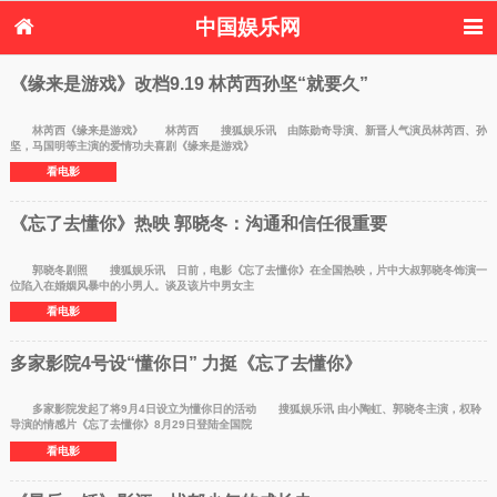
中国娱乐网
首页
新闻
女性
看电影
《缘来是游戏》改档9.19 林芮西孙坚“就要久”
电视剧
演唱会
综艺节目
偶像活动
热周边
林芮西《缘来是游戏》 林芮西 搜狐娱乐讯 由陈勋奇导演、新晋人气演员林芮西、孙
坚，马国明等主演的爱情功夫喜剧《缘来是游戏》
看电影
《忘了去懂你》热映 郭晓冬：沟通和信任很重要
郭晓冬剧照 搜狐娱乐讯 日前，电影《忘了去懂你》在全国热映，片中大叔郭晓冬饰演一
位陷入在婚姻风暴中的小男人。谈及该片中男女主
看电影
多家影院4号设“懂你日” 力挺《忘了去懂你》
多家影院发起了将9月4日设立为懂你日的活动 搜狐娱乐讯 由小陶虹、郭晓冬主演，权聆
导演的情感片《忘了去懂你》8月29日登陆全国院
看电影