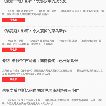
《最后一锤》影评：忧郁少年的成长史
《最后一锤》威尼斯首映 《最后一锤》剧照 (搜狐娱乐讯 来源：《好莱坞报道者》 编
译：麦咪)在法国女导演阿历克斯-德拉波特的
看电影
《锡瓦斯》影评：令人震惊的菜鸟新作
《锡瓦斯》剧照 《锡瓦斯》威尼斯发布会 (搜狐娱乐讯 来源：《好莱坞报道者》 编
译：麦咪)这部土耳其电影，讲述的是一个男孩和
看电影
专访“准影帝”吉马诺：期待得奖，已开始紧张
艾力奥-吉马诺在《青春韶华》里饰演意大利诗人贾科莫-莱奥帕尔迪 搜狐娱乐讯(秦川玺 文 玄
反影 图)意大利小有名气的演员艾力奥-吉马诺(
看电影
朱亚文威尼斯忆汤唯 初次见面谈剧热聊三小时
《黄金时代》朱亚文汤唯大合照 搜狐娱乐讯 许鞍华执导，李樯监制及编剧，汤唯、冯绍
峰、朱亚文等人主演的浪漫史诗大片《黄金时代》