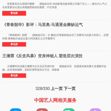
林更新首次出演现代警察 搜狐娱乐讯 坤杰影视传媒有限公司旗下艺人——新生代人气小
生林更新自出道以来就颇受粉丝的喜爱，不仅凭借
看电影
《青春韶华》影评：马里奥-马通逐金狮缺运气
《青春韶华》剧照 (搜狐娱乐讯：文 帼杰)尽管被称做自但丁后最伟大的意大利诗人，但贾
科莫-莱奥帕尔迪这位意大利浪漫主义文学重要代
看电影
王澜霏《反贪风暴》变身神秘人 塑造层次演技
王澜霏时尚优雅王澜霏与古天乐及导演对戏 搜狐娱乐讯 依据港岛真实重大贪腐案件改
编，由导演林德禄，监制庄澄和演员古天乐、林家栋
看电影
328/330
上一页
下一页
中国艺人网相关服务