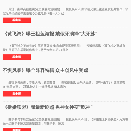
周迅、斯琴高娃剧照(点击观看高清组图) 搜狐娱乐讯 由华谊兄弟公益基金发起并制作、华
谊兄弟出品的年度最暖心公益电影《有一天》已
看电影
《黄飞鸿》曝王祖蓝海报 戴假牙演绎“大牙苏”
《黄飞鸿之英雄有梦》王祖蓝版海报(点击观看高清组图) 搜狐娱乐讯 《黄飞鸿之英雄有
梦》目前正在后期制作当中，将于今年11月21日上
看电影
不惧风暴》曝全阵容特辑 众主创风中受虐
最强龙卷来袭，吞没大地，遮天蔽日 搜狐娱乐讯 由华纳出品，《死神来了5》导演斯蒂
文-奎里执导，《霍比特人》中饰演索林-橡木盾的
看电影
《拆婚联盟》曝最新剧照 男神女神变“吃神”
陈学冬与李昕芸做菜(点击观看高清组图) 搜狐娱乐讯 今日，《坏姐姐之拆婚联盟》片方曝
光一组陈学冬陈意涵最新剧照，与陈学冬、陈意
看电影