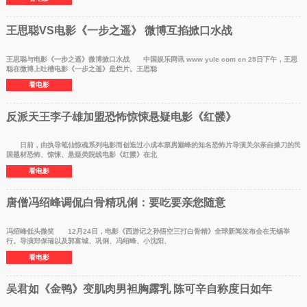
王思聪VS电影《一步之遥》 微博互掐掀口水战
王思聪与电影《一步之遥》微博掀口水战 中国娱乐网讯 www yule com cn 25日下午，王思
聪在微博上吐槽电影《一步之遥》是烂片。王思聪
看电影
反派天王李子雄加盟恐怖惊悚悬疑电影《红髅》
日前，由执导笔仙惊魂系列电影而创造过小成本票房巅峰的知名恐怖片导演关尔亲自操刀的民
国题材恐怖、惊悚、悬疑类院线电影《红髅》在北
看电影
唐僧冯绍峰调侃白骨精巩俐：要吃要亲您随意
冯绍峰低头微笑 12月24日，电影《西游记之孙悟空三打白骨精》全球新闻发布会在无锡举
行。导演郑保瑞以及郭富城、巩俐、冯绍峰、小沈阳、
看电影
吴君如《金鸭》变肌肉男袒胸露乳 陈可辛自称度日如年