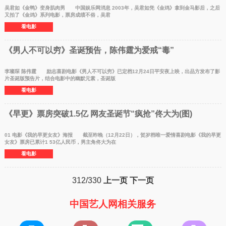
吴君如《金鸭》变身肌肉男 中国娱乐网消息 2003年，吴君如凭《金鸡》拿到金马影后，之后
又拍了《金鸡》系列电影，票房成绩不俗，吴君
看电影
《男人不可以穷》圣诞预告，陈伟霆为爱戒“毒”
李璨琛 陈伟霆 励志喜剧电影《男人不可以穷》已定档12月24日平安夜上映，出品方发布了影
片圣诞版预告片，结合电影中的幽默元素，圣诞版
看电影
《早更》票房突破1.5亿 网友圣诞节“疯抢”佟大为(图)
01 电影《我的早更女友》海报 截至昨晚（12月22日），贺岁档唯一爱情喜剧电影《我的早更
女友》票房已累计1 53亿人民币，男主角佟大为在
看电影
312/330
上一页
下一页
中国艺人网相关服务