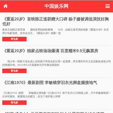
中国娱乐网
首页
新闻
女性
看电影
《重返20岁》首映陈正道获赠大口碑 杨子姗被调侃演技好胸
也好
电视剧
演唱会
综艺节目
偶像活动
热周边
集体主创陈正道导演 鹿晗首秀妈妈粉暴增 今日，由陈正道导演的电影《重返20岁》在京
举行电影首映，发布会当天，《重返20岁》相聚一堂
看电影
《重返20岁》独家点映场场爆满 百度糯米9.9元飙票房
很少有一部影片适合成人后的孩子和老去的父母一起观看，而且看到尽兴之处还能促成老少间
的情感共鸣。2014年12月底被称为开年最佳喜剧的
看电影
《江南1970》最新剧照 李敏镐穿旧衣光脚盘腿接地气
《江南1970》剧照 李敏镐主演电影《江南1970》将于本月21日韩国上映，片中李敏镐饰演一
位本性善良、极重情义的硬汉，但为了保护家人和帮
看电影