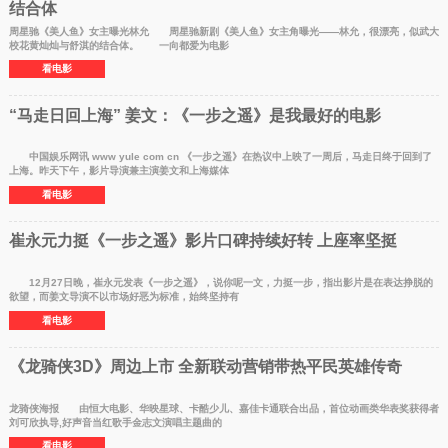
结合体
周星驰《美人鱼》女主曝光林允 周星驰新剧《美人鱼》女主角曝光——林允，很漂亮，似武大
校花黄灿灿与舒淇的结合体。 一向都爱为电影
看电影
“马走日回上海” 姜文：《一步之遥》是我最好的电影
中国娱乐网讯 www yule com cn 《一步之遥》在热议中上映了一周后，马走日终于回到了
上海。昨天下午，影片导演兼主演姜文和上海媒体
看电影
崔永元力挺《一步之遥》影片口碑持续好转 上座率坚挺
12月27日晚，崔永元发表《一步之遥》，说你呢一文，力挺一步，指出影片是在表达挣脱的
欲望，而姜文导演不以市场好恶为标准，始终坚持有
看电影
《龙骑侠3D》周边上市 全新联动营销带热平民英雄传奇
龙骑侠海报 由恒大电影、华映星球、卡酷少儿、嘉佳卡通联合出品，首位动画类华表奖获得者
刘可欣执导,好声音当红歌手金志文演唱主题曲的
看电影