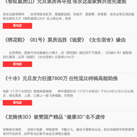
《智取威虎山》元旦票房再夺冠 张永达梁家辉共述先遣图
张永达破译密码 由导演徐克执导、黄建新监制、张涵予、梁家辉、林更新、张永达等主演的超
级合家欢大片《智取威虎山3D》自上映以来，凭借
看电影
《绣花鞋》《81号》票房远胜《诡爱》《女生宿舍》缘由
众所周知，恐怖片往往能够以小搏大，但《绣花鞋》能过四千万票房，《京城81号》能获得
四亿票房，反而《诡爱》《女生宿舍》仅获得1300万
看电影
《十冷》元旦发力狂揽7800万 任性逗比特辑高能助推
电影《十万个令笑话》竖版终极海报 跨年喜剧巨作《十万个冷笑话》于2014年12月31日公映
后，便在票房、上座、口碑上一路飞奔领跑。尽管身
看电影
《龙骑侠3D》被赞国产精品 “健康3D”名不虚传
龙骑侠主海报 由恒大电影、华映星球、卡酷少儿、嘉佳卡通联合出品，首位动画类华表奖获得
者刘可欣执导，好声音当红歌手金志文演唱主题曲