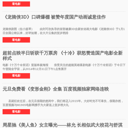
看电影
《龙骑侠3D》口碑爆棚 被赞年度国产动画诚意佳作
龙骑侠剧照（拉小提琴） 由刘可欣执导的首部健康3D合家欢动画大电影《龙骑侠3D》于1月1
日全国公映以来，好评如潮，在大片云集的贺岁档排
看电影
超前点映半日斩获千万票房 《十冷》获怒赞造国产电影全新
样式
电影《十万个令笑话》竖版终极海报 倍受关注的超能英雄喜剧电影《十万个冷笑话》于今日下
午登陆全宇宙，从2014年12月31日下午1点售票开
看电影
元旦免费看《变形金刚》全集 百度视频独家网络连映
圣诞狂欢过后，在元旦假期的悠闲中，我们将迈入2015年。大好时光不可辜负，假期亦然，
百度视频与M1905电影网携手为大家送上贺岁档大礼
看电影
周星驰《美人鱼》女主曝光——林允 长相似武大校花与舒淇